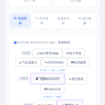
芯片厂商
芯片总量
🏗️ 系统架
🔧 芯片清
💰 成本分
🎯 设计锦
构
单
析
囊
SYSTEM ARCHITECTURE · 系统架构
📐
IMU惯导(6轴)
🧭
电子罗盘
感知层
📊
气压高度计
🛰️
GPS/GNSS
📷
视觉避障
▼ SPI / I2C / UART
🧠
飞控MCU(H7)
📡
遥控接收
决策层
💾
Flash日志
▼ MIPI / UART