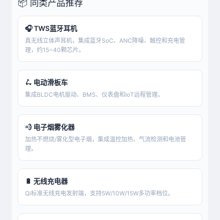
📦 同类产品推荐
🎧 TWS蓝牙耳机
真无线立体声耳机，集成蓝牙SoC、ANC降噪、触控和充电管
理，约15~40颗芯片。
🛴 电动滑板车
集成BLDC电机驱动、BMS、仪表盘和IoT远程管理。
💨 电子烟雾化器
加热不燃烧/雾化型电子烟，集成温控加热、气流检测和电池管
理。
🔋 无线充电器
Qi标准无线充电发射端，支持5W/10W/15W多功率档位。