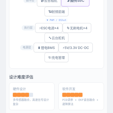
📡
图传SoC
📹
云台相机
图传层
📶
射频前端
▼ PWM / DShot
⚡
ESC电调×4
🌀
无刷电机×4
执行层
🔧
云台舵机
🔋
锂电BMS
⚡
5V/3.3V DC-DC
电源层
🔌
充电管理
设计难度评估
硬件设计
软件开发
多传感器融合，高速信号设计
PID调参 + EKF姿态融合 +
复杂
避障算法