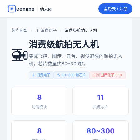
eenano
|
登录 / 注册
纳米网
芯片选型
›
📱 消费电子
›
消费级航拍无人机
消费级航拍无人机
🚁
集成飞控、图传、云台、视觉避障的航拍无人
机，芯片数量约80~300颗。
📱 消费电子
🔧 80~300 颗芯片
🇨🇳 国产化率 55%
8
11
功能模块
关键芯片
8
80~300