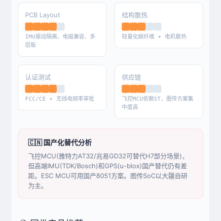
PCB Layout
结构散热
IMU振动隔离、电磁兼容、多
轻量化碳纤维 + 电机散热
层板
认证测试
供应链
FCC/CE + 无线电频率审批
飞控MCU依赖ST，图传方案集
中度高
🇨🇳 国产化替代分析
飞控MCU(雅特力AT32/兆易GD32可替代H7部分场景)，
但高端IMU(TDK/Bosch)和GPS(u-blox)国产替代仍有差
距。ESC MCU可用国产8051方案。图传SoC以大疆自研
为主。