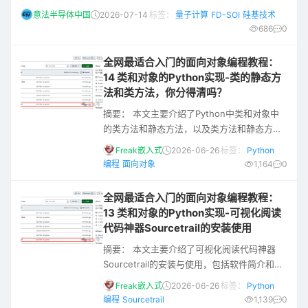
其深厚的技术沉淀和知识积累推动硅基量子计算机处理器的商用化
意法半导体中国
2026-07-14
标签：
量子计算
FD-SOI
硅基技术
进程，满足实际应用部署对高品质、扩展性和成本管控的要求。依
686
0
托垂直整合制造（IDM）模式、法国克罗勒（Crolles）工厂先进的
300毫米生产线，以及全耗尽绝缘体上硅（FD-SOI）技术平台，意
全网最适合入门的面向对象编程教程：
法
14 类和对象的Python实现-类的静态方
法和类方法，你分得清吗？
摘要： 本文主要介绍了Python中类和对象中
的类方法和静态方法，以及类方法和静态方法
的定义、特点、应用场景和使用方法，并对二
Freak嵌入式
2026-06-26
标签：
Python
者进行对比。 原文链接： FreakStudio的博客
编程
面向对象
1,164
0
往期推荐： 学嵌入式的你，还不会面向对
象？？！ 全网最适合入门的面向对象编程教
全网最适合入门的面向对象编程教程：
程：00 面向对象设计方法导论 全网最适合入
13 类和对象的Python实现-可视化阅读
门的面向对象编程教程：01 面向对象编程的基
代码神器Sourcetrail的安装使用
本概念 全网最适合入门的面向对象编程教程：
摘要： 本文主要介绍了可视化阅读代码神器
02 类和
Sourcetrail的安装与使用，包括软件简介和特
性、下载地址、安装方式、新建工程和如何查
Freak嵌入式
2026-06-26
标签：
Python
看分析源码，同时简单介绍了PyCharm中
编程
Sourcetrail
1,139
0