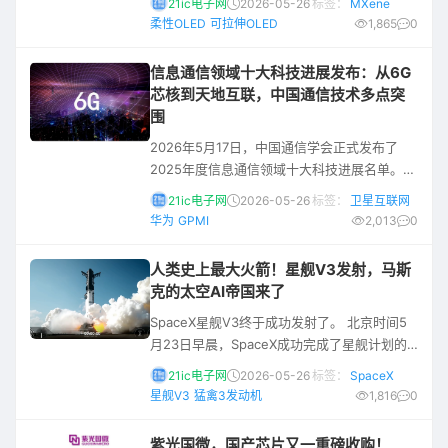
21ic电子网
2026-05-26
标签：
MXene
稳定亮度的OLED屏幕。这类显示屏可集成至新
柔性OLED
可拉伸OLED
1,865
0
型设备（例如织入衣物纤维）中，实时显示跑
步者速度或心率等动态信息，而不致断裂或变
信息通信领域十大科技进展发布：从6G
暗。 不过，工程师始终面临取舍难题，因为材
芯核到天地互联，中国通信技术多点突
料会越拉伸越暗。而美国费城德雷塞尔大学的
围
材料科学家尤里·戈戈齐（Yury Gogotsi）联合
2026年5月17日，中国通信学会正式发布了
领导的团队找到
2025年度信息通信领域十大科技进展名单。从
67项推荐成果中脱颖而出的这10项进展，涵盖
21ic电子网
2026-05-26
标签：
卫星互联网
了6G关键技术、太赫兹芯片、卫星互联网、网
华为
GPMI
2,013
0
络空间安全、自主接口标准等前沿赛道，勾勒
出中国信息通信技术从底层硬件到应用生态的
人类史上最大火箭！星舰V3发射，马斯
立体突破图景。 6G：从“地基”到“芯核”的双重
克的太空AI帝国来了
突破 站在5G向6G演进的窗口期，本次入选的
SpaceX星舰V3终于成功发射了。 北京时间5
成果中至少有四项与6G直接相关，分布在不同
月23日早晨，SpaceX成功完成了星舰计划的
技术层级。
第12次集成飞行测试，这也是星舰V3的震撼首
21ic电子网
2026-05-26
标签：
SpaceX
飞。高达124米的星舰V3，也是目前人类有史
星舰V3
猛禽3发动机
1,816
0
以来建造的最庞大、推力最强劲的火箭。 这次
发射可谓一波三折。就在昨天，倒数读秒进行
紫光国微，国产芯片又一重磅收购！