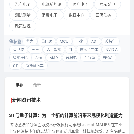
汽车电子
电源新能源
医疗电子
显示光电
测试测量
消费电子
数据中心
国际动态
政策法规
标签
华为
英伟达
MCU
小米
ADI
英特尔
英飞凌
三星
人工智能
TI
意法半导体
NVIDIA
智能座舱
Arm
AMD
台积电
半导体
FPGA
ST
新能源汽车
推荐
最新
新闻资讯技术
ST与量子计算：为一个新的计算前沿带来规模化制造能力
‍‍‍‍‍‍‍‍ 专访意法半导体全球技术研发执行副总裁Laurent MALIER 在工业
半导体深耕多年的意法半导体正式进军量子计算机领域，准备借助