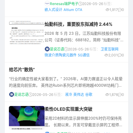
持，旨在整合当下嵌入式系统设计中日益碎片
Renesas瑞萨电子
2026-05-26
标签：
化的流程。当时，我们的云端互联开发平台尚
嵌入式设计
Altium
OTA
1,917
0
在成形之中，但愿景已然清晰：随着工程师从
概念阶段迈向产品实现，他们迫切需要一种更
灿勤科技，重要股东拟减持 2.44%
智慧的方式，去组织、简化、情境化并整合那
2026 年 5 月 23 日，江苏灿勤科技股份有限
些横跨硬件、软件、生产力工具与设计团队的
公司（证券代码：688182，简称 “灿勤科技”）
复杂工作流。在最近于德国纽伦堡举行的
发布股东询价转让计划书，披露控股股东一致
Embedded World展
是说芯语
2026-05-26
标签：
卫星互联网
行动人张家港聚晶企业管理合伙企业（有限合
微波介质陶瓷元器件
5G通信
2,001
0
伙）（以下简称 “聚晶管理”）、张家港荟瓷企
业管理合伙企业（有限合伙）（以下简称 “荟
给芯片“散热”
瓷管理”）拟实施股份询价转让，转让股份合计
“行业的确定性被大家看到了。” 2026年，AI算力赛道正以令人眩晕
占公司总股本 2.44%，转让目的为满足自身资
的速度向前狂奔。 英伟达Rubin系列芯片即将跨越4000W功耗门
金需求。本次转让通过询价方式向特定机构投
槛，谷歌TPU v7单芯片功耗已逼近1000W，国内互联网大厂的数据
资者
是说芯语
2026-05-26
标签：
液冷
英伟达
谷歌
1,876
0
中心机柜功率密度从两年前的15kW飙升至140kW以上。这些功耗产
热远远超过了风冷极限。 如今，液冷基本已取代风冷，成为散热的
柔性OLED实现重大突破
主流模式。液冷赛道的投资热度也随之攀升。在液冷赛道最滚烫的
时刻，投中网获
采用2D材料的显示屏伸展200%时仍可保持亮
度。 长期以来，开发可穿戴显示屏的工程师们
都在寻求能弯曲、扭转、拉伸，同时还能保持