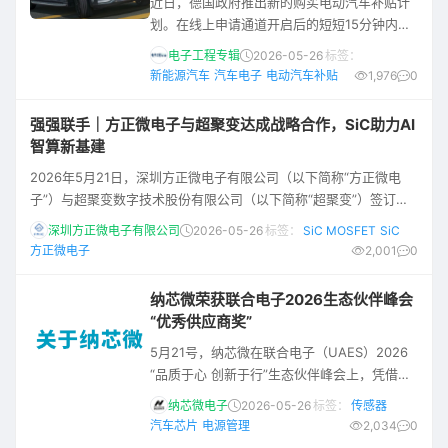
近日，德国政府推出新的购买电动汽车补贴计
划。在线上申请通道开启后的短短15分钟内，
便涌入了超过1800份申请，这一火爆场面直观
电子工程专辑
2026-05-26
标签：
地反映出德国民众对新能源车的迫切需求。 据
新能源汽车
汽车电子
电动汽车补贴
1,976
0
悉，德国政府计划在2029年以前投入总计30
亿欧元。按照政府方面的估计，这笔资金将可
强强联手｜方正微电子与超聚变达成战略合作，SiC助力AI
在未来三四年内为80万辆新车提供补贴。 根据
智算新基建
德国联邦环境部公布的细则，政策明确面向中
2026年5月21日，深圳方正微电子有限公司（以下简称“方正微电
低收入群体，规定个人与家庭的年应税毛收入
子”）与超聚变数字技术股份有限公司（以下简称“超聚变”）签订战
上限为8万欧元；对于有子
略合作协议。超聚变算力事业部总裁唐启明、算力领域副总裁李卓
深圳方正微电子有限公司
2026-05-26
标签：
SiC MOSFET
SiC
群、算力事业部电源领域总经理任海、算力事业部电源开发部部长
方正微电子
2,001
0
王彦斌，方正微电子董事长陆波、副总裁彭建华先生出席了签约仪
式。作为核心合作伙伴，超聚变将全面搭载方正微电子SiC芯片及功
纳芯微荣获联合电子2026生态伙伴峰会
率模块产品，双方围绕AI智算及数据中心
“优秀供应商奖”
5月21号，纳芯微在联合电子（UAES）2026
“品质于心 创新于行”生态伙伴峰会上，凭借在
深度协同、技术创新、质量管控以及稳定交付
纳芯微电子
2026-05-26
标签：
传感器
等方面的突出表现，斩获大会优秀供应商最高
汽车芯片
电源管理
2,034
0
荣誉，纳芯微CEO王升杨代表公司上台领奖。