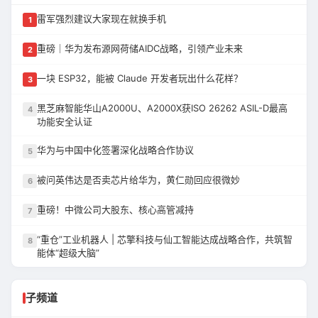
雷军强烈建议大家现在就换手机
1
重磅｜华为发布源网荷储AIDC战略，引领产业未来
2
一块 ESP32，能被 Claude 开发者玩出什么花样？
3
黑芝麻智能华山A2000U、A2000X获ISO 26262 ASIL-D最高
4
功能安全认证
华为与中国中化签署深化战略合作协议
5
被问英伟达是否卖芯片给华为，黄仁勋回应很微妙
6
重磅！中微公司大股东、核心高管减持
7
“重仓”工业机器人 | 芯擎科技与仙工智能达成战略合作，共筑智
8
能体“超级大脑”
子频道