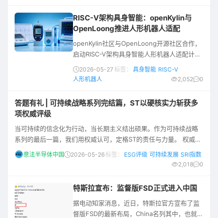
Sourcetrail插件的使用。 原文链接：
FreakStudio的博客 往期推荐： 学嵌入式的
RISC-V架构具身智能：openKylin与
你，还不会面向对象？？！ 全网最适合入门的
OpenLoong推进人形机器人适配
面向对象编程教程：00 面向对象设计方法导论
openKylin社区与OpenLoong开源社区合作，
全网最适合入门的面向对象编程教程：01
启动RISC-V架构具身智能人形机器人适配计
划，推动具身智能产业规模化发展。
2026-05-27
标签：
具身智能
RISC-V
人形机器人
2,052
0
答题有礼 | 可持续战略系列完结篇，ST以硬核实力斩获多
项权威评级
当可持续的信念化为行动，当长期主义结出硕果。作为可持续战略
系列的最后一篇，我们用权威认可，定格ST的责任与力量。 权威认
可，跻身多项SRI指数与可持续发展排名 社会责任投资（SRI）评级
意法半导体中国
2026-05-26
标签：
ESG评级
可持续发展
SRI指数
机构、行业分析师及投资者会定期围绕环境、社会及治理（ESG）
2,018
0
全维度主题，对企业进行综合评估。积极参与各类专业评估，不仅
让ST的可持续发展表现得以在更广泛范围内接受检验，也能通过与
特斯拉宣布：监督版FSD正式进入中国
同行业企业的对标，精准找到持续优化的
据电动知家消息，近日，特斯拉官方宣布了监
督版FSD的最新布局，China名列其中，也就是