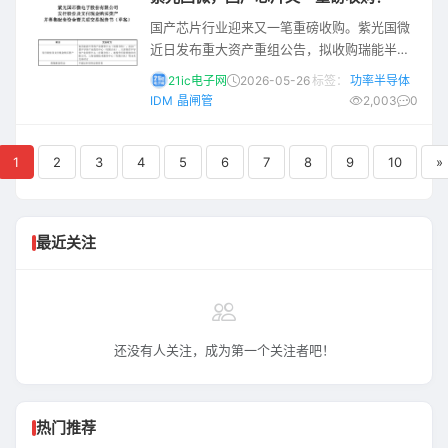
到最后40秒时，因为用于固定塔臂的液压销未
国产芯片行业迎来又一笔重磅收购。紫光国微
能成功缩回，发射被紧急叫停。当时网络上出
近日发布重大资产重组公告，拟收购瑞能半导
现了一些争议，有人认为航天工程理应安全第
体100%股权，交易总价定为19亿元。交易完成
一，但也有网
21ic电子网
2026-05-26
标签：
功率半导体
后瑞能半导体将成为紫光国微全资子公司。 本
IDM
晶闸管
2,003
0
次交易对价中，80%以发行股份支付合计15.2
亿元，20%以现金支付合计3.8亿元。紫光国微
同时拟募集配套资金不超过3.96 亿元。 瑞能
1
2
3
4
5
6
7
8
9
10
»
半导体是国内功率半导体IDM企业，前身源自
恩智浦（NXP）功率器件部门，2015年中资财
团全
最近关注
还没有人关注，成为第一个关注者吧！
热门推荐