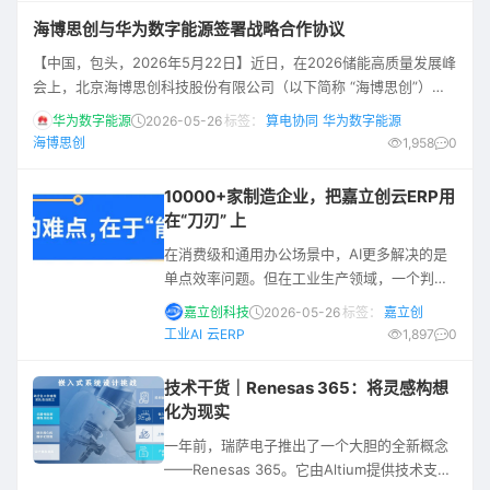
这份荣誉既是联合电子对纳芯微技术实力、质
海博思创与华为数字能源签署战略合作协议
量体系、交付运营的权威认可，也是双方过去
【中国，包头，2026年5月22日】近日，在2026储能高质量发展峰
几年深厚互信、协同共赢的重要成果。纳芯微
会上，北京海博思创科技股份有限公司（以下简称 “海博思创”）与
始终将联合电子视为最重要的战略合作伙伴之
华为数字能源技术有限公司（以下简称 “华为数字能源”）正式签署
一，未来将继续坚守质量
华为数字能源
2026-05-26
标签：
算电协同
华为数字能源
战略合作协议，海博思创创始人、董事长、首席执行官张剑辉，海
海博思创
1,958
0
博思创联合创始人、运营总裁舒鹏与华为董事、华为数字能源总裁
侯金龙，华为中国数字能源业务总裁孟少云共同见证签约；海博思
10000+家制造企业，把嘉立创云ERP用
创副总裁赵青与华为中国数字能源智能
在“刀刃” 上
在消费级和通用办公场景中，AI更多解决的是
单点效率问题。但在工业生产领域，一个判断
往往连接订单、物料、工艺、设备、质检、仓
嘉立创科技
2026-05-26
标签：
嘉立创
储和交付，落地难度明显更高。 AI如何从概念
工业AI
云ERP
1,897
0
验证走向产线？如何从单点功能转向全链路协
同？如何让企业看到可衡量的结果？这些都是
技术干货｜Renesas 365：将灵感构想
工业AI进入“深水区”后必须回答的问题。 近
化为现实
期，在由36氪主办的2026AI Partner·北京亦
一年前，瑞萨电子推出了一个大胆的全新概念
庄AI+产业大会上，嘉立创云ERP产品负责人围
——Renesas 365。它由Altium提供技术支
绕“AI