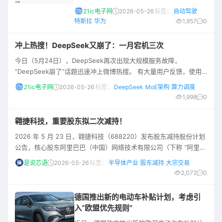
说监督版FSD可以在中国使用了。 我们先来了
21ic电子网
2026-05-26
标签：
自动驾驶
解一下，什么是“监督版FSD”？FSD全称叫
特斯拉
华为
1,957
0
Full-Self Driving，即全自动驾驶。目前特斯拉
并不具备全自动驾驶能力，所以会有很多版
冲上热搜！DeepSeek又崩了：一月宕机三次
本。此前，特斯拉用的是FSD Beta，即测试
今日（5月24日），DeepSeek再次出现大规模服务故障，
版。去掉"Beta"后缀正式命名监督版FSD，代
“DeepSeek崩了”话题迅速冲上微博热搜。 有大量用户反馈，使用
表特斯拉认为其智驾能力已脱离
时遭遇“服务器繁忙”提示，平台服务波动频繁，正常使用受到严重影
21ic电子网
2026-05-26
标签：
DeepSeek
MoE架构
算力调度
响。 据悉，这已是本月以来DeepSeek第三次发生大范围宕机，服
1,998
0
务稳定性问题愈发突出。 回顾近期故障，DeepSeek的运行状态持
续不稳。 5月21日下午，其网页端与App出现大规模异常，深度思
翱捷科技，重要股东拟二次减持！
考等高负载功能
2026 年 5 月 23 日，翱捷科技（688220）发布股东减持股份计划
公告，核心股东阿里巴巴（中国）网络技术有限公司（下称 “阿里网
络”）拟在未来三个月内，减持公司不超过 3% 股份。此次减持是阿
是说芯语
2026-05-26
标签：
半导体产业
股东减持
大宗交易
里网络自 2025 年底完成首轮 3% 减持后的再度出手。 截至公告披
2,072
0
露日，阿里网络直接持有翱捷科技 52,008,415 股，占公司总股本
的 12.4333%，属于持股 5% 以上的重要股东。这批
德国推出新的电动车补贴计划，考虑引
入“欧盟优先规则”