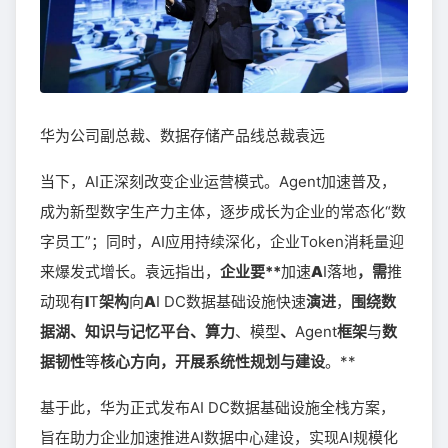
华为公司副总裁、数据存储产品线总裁袁远
当下，AI正深刻改变企业运营模式。Agent加速普及，
成为新型数字生产力主体，逐步成长为企业的常态化“数
字员工”；同时，AI应用持续深化，企业Token消耗量迎
来爆发式增长。袁远指出，
企业要**
加速
A
I落地
，需
推
动现有
I
T
架构
向
A
I DC数据基础设施快速
演进
，
围绕数
据湖、知识与记忆平台、算力
、模型
、
Agent
框架
与
数
据韧性
等
核心方向，开展系统性规划与建设
。**
基于此，华为正式发布AI DC数据基础设施全栈方案，
旨在助力企业加速推进AI数据中心建设，实现AI规模化