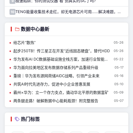
极速陷阱：你的测试仪器“看”到真实的SiC了吗?
9
TENG能量收集技术走红，却无电源芯片可用……解决难题，只需一招！
10
数据中心最新
给芯片“散热”
05-26
起步250TB！传三星正在开发“近线固态硬盘”，替代HDD
05-26
华为发布AI DC数据基础设施全栈方案，加速行业智能化跃升
05-22
华为面向拉美地区发布数据存储系列产品重磅升级
05-17
重磅｜华为发布源网荷储AIDC战略，引领产业未来
05-16
共筑AI时代先进存力，促进中小企业普惠发展
05-10
霸州×华为：立一个存力支点，撬动华北平原的数据富矿
05-09
两条腿走路！破解数据中心能耗瓶颈！附完整报告
05-07
热门标签