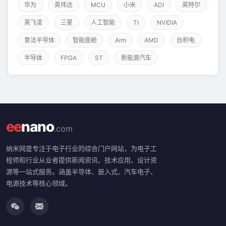
华为
英伟达
MCU
小米
ADI
英特尔
英飞凌
三星
人工智能
TI
NVIDIA
意法半导体
智能座舱
Arm
AMD
台积电
半导体
FPGA
ST
新能源汽车
ee
nano
.com
纳米网是专注于电子行业的综合门户网站，为电子工
程师和行业从业者提供新闻资讯、技术应用、设计资
源等一站式服务。涵盖半导体、嵌入式、汽车电子、
电源技术等核心领域。