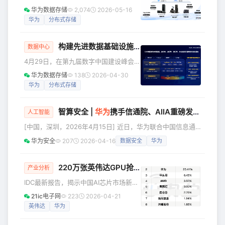
与优异的市场表现，华为在“执行力与产
电新行业论坛上，华为分布式存储领域
华为数据存储
2,074
2026-05-16
品能力”和“愿景与战略”两大评估维度的
副总裁姜万强发表《构建AI先进存力底
华为
分布式存储
持续提升，再
座，助力制造行业智能化跃迁》为题的
主题演讲，深度解读华为面向先进数据
构建先进数据基础设施，加速高质量数据集建设
存力的创新路径，为制造行业智能化转
数据中心
型提供思路与方向。 随着制造行业智能
4月29日，在第九届数字中国建设峰会
化转型不断深入，数据体量激增，传统
2026期间举办的数据要素分论坛上，华
华为数据存储
138
2026-04-30
存储架构的局限性日益凸显，数据存不
为分布式存储领域杨文道发表主题演
华为
分布式存储
下、数据难管理、性能与可靠性不足等
讲。他表示：当下，数据已成为AI智能
挑战正严重阻碍AI规模化落地。 华为坚
跃迁的决定性因素，存力中心建设迎来
持以技
智算安全 |
华为
携手信通院、AIIA重磅发布全国首个四大行业AI安全实践研究报告
黄金窗口期。华为AI数据湖解决方案持
人工智能
续创新，以高质量数据支撑AI与实体经
[中国，深圳，2026年4月15日] 近日，华为联合中国信息通
济深度融合，加速释放数据要素价值。
信研究院人工智能研究所、中国人工智能产业发展联盟
华为安全
207
2026-04-16
数据安全
华为
华为分布式存储领域杨文道 AI时代下，
（AIIA）安全治理委员会共同编制《行业数智化AI安全实践研
数据无所不在。新应用的爆发与数据规
究报告》并重磅发布。作为全国首个覆盖四大行业的国家级AI
模的增长，让数据的价值不断攀升，催
安全实践研究报告，本报告深度剖析重点行业AI安全治理技术
220万张英伟达GPU抢滩中国，国产“八大金刚”强势出战
产业分析
生了对数据
路径与发展趋势，前瞻布局未来方向，为行业安全建设提供全
IDC最新报告，揭示中国AI芯片市场新变
新指引。 当前，人工智能技术快速演进并深度赋能千行百
局。 即将发布的国产大模型之光
21ic电子网
223
2026-04-21
业，行业AI
DeepSeek V4被曝首次预先适配华为等
英伟达
华为
国产芯片厂商，未提前与海外GPU进行
测试优化。 国产算力与英伟达正面交锋