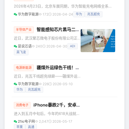
集至少3亿美元资金。 这或标志着
2026年4月23日，北京车展同期，华为智能充电网络全系列
DeepSeek正式告别由母公司幻方量化
解决方案重磅发布。华为数字能源副总裁何波发表题为“迈向
华为数字能源
172
2026-04-24
华为
兆瓦超充
独家输血，转而拥抱资本市场，加入全
兆瓦超充新时代，让有路的地方就有高质量充电”演讲，以高
球AI巨头的资本军备赛。截至发稿，
质量与新技术为坚定基础，让高效率与新方案能迅速呈现，进
DeepSeek方面尚
一步扩展充电网络应用场景，领航产业迈向兆瓦超充新时代。
智能感知芯片黑马二闯港交所
半导体产业
伴随新能源汽车高速发展，充电是能源转型的核心要素，充电
近日，武汉聚芯微电子股份有限公司正
网络成为链接“车、桩、网”的能源与信息交互枢纽。而在产业
式向港交所递交上市申请书，二度闯关
繁荣发展的背后
是说芯语
240
2026-04-30
ADI
港股资本市场。 作为深耕智能感知、机
英飞凌
器视觉与影像传感赛道的本土芯片设计
企业，聚芯微不靠代工、专注芯片研发
设计，常年扎根消费电子核心供应链，
疆煤外运绿色干线！
华为
超充助力打造交能融合
电源新能源
在欧美日巨头长期把持高端传感芯片市
近日，兆瓦干线超充绿廊——疆煤外运
场的背景下，聚芯微的上市征程与发展
现场会在甘肃成功举办。华为数字能源
成色，俨然成为观察国内智能感知芯片
华为数字能源
226
2026-05-10
携手超充联盟伙伴成功完成疆煤外运路
国产替代进程的核心风向标。 深耕行业
华为
兆瓦超充
跑验证，通过在新疆昌吉至甘肃酒泉路
多年，聚芯微早已形成贴合市场需求、
段试点部署六座兆瓦超充移动充电方
梯度布局合理的完整产品
iPhone暴跌2千，安卓集体跳水
案，以“5分钟百公里*”的高效补能方
消费电子
案，与产业上下游伙伴共同见证疆煤外
进入到五月中旬后，今年的618大战就正
运绿色干线中，交能融合发展的可视化
式拉开帷幕。5月15日，苹果官方的618
21ic电子网
2,047
2026-05-17
范本。 极速补能更无惧复杂工况 本次路
促销政策正式公布，微博上立马出现了
苹果
高通
跑项目全程达1116公里，聚焦新疆煤炭