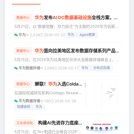
华为
发布
AI DC数据基础设施
全栈方案，加速行业智能化跃升
数据中心
5月21日，以“数据觉醒，存力跃迁”为主题的2026华为创新数
据基础设施论坛在巴黎举行。华为公司副总裁、数据存储产品
华为
2,036
2026-05-22
华为
Agent框架
线总裁袁远发表主题演讲，正式发布AI DC数据基础设施全栈
方案，加速行业智能化跃升。 华为公司副总裁、数据存储产
品线总裁袁远 当下，AI正深刻改变企业运营模式。Agent加
华为
面向拉美地区发布数据存储系列产品重磅升级
数据中心
速普及，成为新型数字生产力主体，逐步成长为企业的常态化
5月15日，在2026华为拉美地区伙伴大会数据存储峰会上，
“数字员工”；同时，AI应用持续深化，企业Token消耗量
华为数据存储产品线副总裁肖德刚面向拉美地区发布数据存储
华为数据存储
2,065
2026-05-17
华为
分布式存储
系列产品重磅升级，通过存储与AI双向赋能，构建以数据为中
心、韧性为本的AI数据基础设施，助力客户提质增效、加速AI
落地，并守护每Bit数据安全。 华为数据存储产品线副总裁肖
蝉联！
华为
入选Coldago 2025对象存储领导者象限
数据中心
德刚 AI应用逐渐从“辅助”走向“生产”，深入企业的运营与决
在国际权威研究机构Coldago Research
策。海量数据作为智能化基础，企业亟需率先破解数据存储与
公布的2025年全球对象存储报告
华为数据存储
190
2026-04-28
管
（Coldago Research Map 2025 for
软硬协同
华为
Object Storage）中，华为再次位列领
导者象限，成为中国唯一获此殊荣的厂
构建AI先进存力底座，助力制造行业智能化跃迁
商。同时，凭借OceanStor Pacific分布
工业自动化
式存储和AI数据湖解决方案卓越的能力
5月15日，在“AI+制造行业峰会2026”半