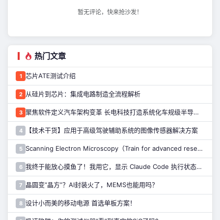
暂无评论，快来抢沙发！
热门文章
芯片ATE测试介绍
1
从硅片到芯片：集成电路制造全流程解析
2
聚焦软件定义汽车架构变革 长电科技打造系统化车规级半导体封测能力
3
【技术干货】应用于高级驾驶辅助系统的图像传感器解决方案
4
Scanning Electron Microscopy（Train for advanced research）扫描电子显微镜介绍（二）
5
我终于能放心摸鱼了！我用它，显示 Claude Code 执行状态……
6
晶圆变“晶方”？AI封装火了，MEMS也能用吗？
7
设计小而美的移动电源 首选单板方案！
8