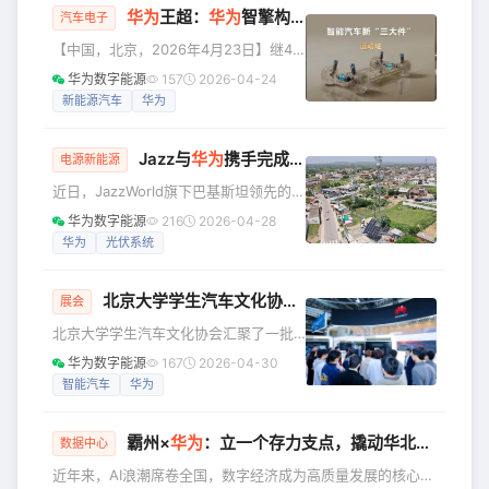
华为
王超：
华为
智擎构筑新能源汽车“用能之核心、运动之要义、安全之基石”
已是必然趋势，根据我们看到的最新IDC
汽车电子
报告：2025年中国市场，国产AI芯片出
【中国，北京，2026年4月23日】继4
货量达165万块，占比高达41%，国产AI
月22日华为常务董事、产品投资评审委
华为数字能源
157
2026-04-24
芯片首次突破40%大关，正以强劲势头
员会主任、终端BG董事长余承东在鸿蒙
新能源汽车
华为
逐步打破英伟达的长期垄断。 ▲2025年
智行春季新品发布会上正式官宣“华为智
中国市场AI芯片
擎”之后，4月23日，在2026华为智擎
Jazz与
华为
携手完成1000个站点叠光部署，推动巴基斯坦绿色联接
&amp;华为超充战略与新品发布会上，
电源新能源
华为智能电动产品线总裁王超深度分享
近日，JazzWorld旗下巴基斯坦领先的联
了“华为智擎”品牌愿景及在“运动域”领域
接服务提供商Jazz携手华为，在全国范
华为数字能源
216
2026-04-28
取得的最新技术成果。 他提出，智舱
围内的1000个通信站点成功完成光伏系
华为
光伏系统
域、运动域、智驾域将构成新能源汽车
统部署。这是巴基斯坦通信行业最大的
的“新三大件”，成为汽车技术革命
可再生能源项目之一，总装机容量达到
北京大学学生汽车文化协会走进
华为
智擎展台，共探“
13MW。 这一里程碑项目加速Jazz构建
展会
更加可持续和韧性的数字基础设施，减
北京大学学生汽车文化协会汇聚了一批
少对化石能源的依赖，同时推动巴基斯
对汽车科技抱有浓厚兴趣与研究能力的
华为数字能源
167
2026-04-30
坦向清洁能源全面转型。Jazz将在其网
优秀青年学子，始终致力于链接产业前
智能汽车
华为
络中进一步扩大可再生能源的应用，积
沿，为成员提供沉浸式的行业体验。此
极践行可持续运营和长期价值创
次借北京车展之际，协会组织来到华为
霸州×
华为
：立一个存力支点，撬动华北平原的数据富矿
智擎展台参观，旨在深化高校群体对运
数据中心
动域等前沿技术趋势的理解，打造学生
近年来，AI浪潮席卷全国，数字经济成为高质量发展的核心关
团体与顶尖科技企业互动的新范式。 4