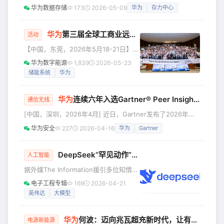
键词，多个省市纷纷出台了相应发展规划。做不了AI创新高
华为数据存储
173
2026-05-09
华为
存力中心
月24日至5月3日，第十九届北京国际汽
地，是不是就无法拥抱数字经济了？是众多中小城市及非二线
车展览会在中国国际展览中心（顺义
城市共同面临的困惑。 近日， 第九届数字中国建设峰会2026
馆）和首都国际会展中心举行，华为
——数据要素分论坛在福州举办，一个独特的城市样板吸引了
华为
第三届全球工商业远见者峰会成功举办，携手千行万业共建绿色未来
活动
DriveONE携全新中
到场嘉宾的关注，这就是霸州。 打开地图，在华北平原上，
【中国，东莞，2026年5月18-21日】
北京、天津、雄安三地勾勒出一个黄金腹地，这里是国家战略
华为数字能源第三届全球工商业远见者
华为数字能源
1,839
2026-05-23
最密集、创新资
峰会成功举办，此次峰会分为拂晓场和
储能系统
华为
致远场，为期4天，来自全球50个国家的
800多位工商业场景客户、伙伴及安装商
华为
连续六年入选Gartner® Peer InsightsTM SD-WAN“客户之选”
齐聚一堂，围绕千行万业绿色转型展开
通信无线
深入交流，此次峰会进行了文化价值分
[中国，深圳，2026年4月] 近日，Gartner发布了2026年
享、战略与新品发布、工商业场景最新
Gartner® Peer Insights™《SD-WAN客户之声》报告，华为
华为安全
227
2026-04-16
华为
Gartner
解决方案介绍与代表性案例经验分享，
连续六年获得Gartner® Peer Insights™ SD-WAN“客户之
来自全球的工商业远见者们共同探讨数
选”，成为该评选颁布以来连续入选次数最多的非北美厂商。
字化与低碳化协同发展的未来趋势，携
华为连续六年入选Gartner® Peer InsightsTM SD-WAN “客
DeepSeek“罕见动作”：计划以100亿美元以上估值，融资3亿美元
人工智能
手共筑工
户之选” 99%推荐率：客户口碑
据外媒The Information援引多位知情人
士透露，中国大模型领域的“技术黑马”
电子工程专辑
169
2026-04-21
DeepSeek（深度求索）正启动成立以
英伟达
大模型
来的首次外部股权融资。这家曾长期坚
持“自我供血”、多次婉拒资本橄榄枝的企
华为
何波：迈向兆瓦超充新时代，让有路的地方就有高质量充电
业，计划以不低于100亿美元的估值，募
电源新能源