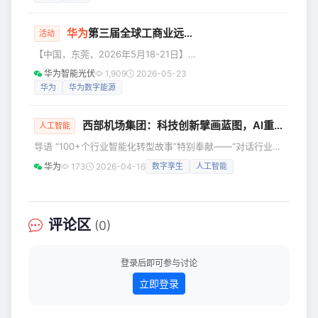
#iPhone 17 Pro降价2000元#的热搜词
外运核心运输干线，直面距离长、风沙
条。 除了苹果，安卓阵营在618也有动
多、地形复杂甚至
华为
第三届全球工商业远见者峰会成功举办，携手千行万业共建绿色未来
作，除了常规的打折促销外，部分品牌
活动
还在发新品。618可以看作是一次对手机
【中国，东莞，2026年5月18-21日】
行业一季度乃至整个上半年的考试，新
华为数字能源第三届全球工商业远见者
华为智能光伏
1,909
2026-05-23
品的竞争力、价格力如何，都会在这场
峰会成功举办，此次峰会分为拂晓场和
华为
华为数字能源
大促中显露无疑。透过今年618，我们也
致远场，为期4天，来自全球50个国家的
能一窥2026手机产
800多位工商业场景客户、伙伴及安装商
西部机场集团：科技创新擘画蓝图，AI重塑未来航空枢纽
齐聚一堂，围绕千行万业绿色转型展开
人工智能
深入交流，此次峰会进行了文化价值分
导语 “100+个行业智能化转型故事”特别奉献——“对话行业智
享、战略与新品发布、工商业场景最新
能化先锋”专题系列，探索行业智能化转型的前沿趋势和最新
华为
173
2026-04-16
数字孪生
人工智能
解决方案介绍与代表性案例经验分享，
实践，为更多行业迈向智能化提供参考样本。智能化正以前所
来自全球的工商业远见者们共同探讨数
未有的深度与广度，推动机场行业从传统运营向智慧服务跃
字化与低碳化协同发展的未来趋势，携
迁。华为“100+行业智能化转型故事”第138期，我们走进西部
手共筑工
机场集团，探索与发现西安咸阳国际机场T5航站楼，这座
评论区
(0)
AI+时代的典范机场如何智领行业未来。 西部机场集团的战略
愿景是
登录后即可参与讨论
立即登录