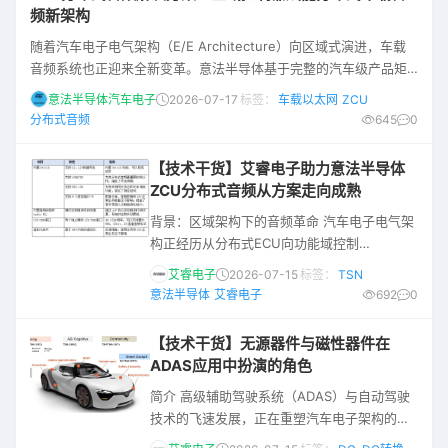
方案。 E3118 单电驱方案基于芯驰 E3118 芯
频新架构
片，面向电机控制场景，提供从硬件架构到软
随着汽车电子电气架构（E/E Architecture）向区域式演进，车载
件实现的完整技术参考。 本文档系统整
音频系统也正迎来全新变革。意法半导体基于完整的汽车级产品矩
阵，推出以Stellar G系列MCU为核心的区域控制器分布式音频解决
意法半导体汽车电子
2026-07-17
标签：
车载以太网
ZCU
方案，搭载电源管理芯片、STi2Fuse智能保险丝及高/低边智能开
分布式音频
645
0
关、音频功放芯片等器件，打造创新分布式音频架构，为车企提供
高竞争力的音频系统解决方案。 区域式E/E架构， 重构音频传输逻
【技术干货】艾睿电子助力意法半导体
辑 传统集
ZCU分布式音频从方案走向成熟
背景：区域架构下的音频革命 汽车电子电气架
构正经历从分布式ECU向功能域控制
（Domain），再到区域控制（Zonal）即软件
艾睿电子
2026-07-15
标签：
TSN
定义汽车这个方向的深刻变革。 随着千兆以太
意法半导体
艾睿电子
692
0
网作为骨干网络的引入以及
AVB（Audio/Video Bridging）和
【技术干货】无源器件与磁性器件在
TSN（Time-Sensitive Networking）协议的
ADAS应用中扮演的角色
加持，为音视频在车载以太网中实时传输提供
简介 高级辅助驾驶系统（ADAS）与自动驾驶
了确定性时延和同步能力。 传统模拟音频总线
技术的飞速发展，正在重塑汽车电子架构的每
存在布线
一个层面。从多传感器融合、高算力决策单