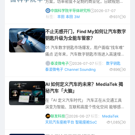
方案，功率密度不足制约商业化，日欧规划
取能力，始终扮演着无可替代的“视觉眼睛”角
2040 年冲击 9kW/L。文章从微观 MEA 材
色。本文将探讨支持先进的
中国科学院半导体研究所
2026-07-07
料、中观双极板结构、宏观一体化架构三层拆
标签：
丰田
本田
3M
931
0
解提升路径，剖析催化层、质子膜、金属极板
现存技术瓶颈与优化方向。 全球能源脱碳的大
不止无感开门，Find My如何让汽车数字
趋势下，氢能凭借长时储能、使用零排放的特
钥匙升级为全能车管家？
性，成为替代化石能源的核心方案之一。质子
01 汽车数字钥匙市场爆发，用户面临“找车难”
交换膜燃料电池（PEMFC）可直接将氢气的化
痛点 近年来，汽车数字钥匙市场进入高速增长
学能转化为电能
期，智能化渗透率持续攀升。泰凌在分享中指
泰凌微电子
2026-07-07
标签：
数字钥匙
出，2025年中国乘用车数字钥匙装配量已达
泰凌微电子
Channel Sounding
896
0
1333.5万辆，同比增长20.5%，整车装配率提
升至58.1%；预计2026年装配率将突破60%，
AI 如何定义汽车的未来？MediaTek 揭
到2032年有望突破90%，成为乘用车的标配功
秘汽车「大脑」
能。 在技术路线方面，Bluetooth® LE方案占
在「AI 定义汽车时代」 汽车正在从交通工具
据数字钥匙市场半壁江山，覆盖
演变为智能、互联和高度个性化空间 能够感
知、理解并响应用户需求 感知周围环境 推动这
联发科技
2026-06-27
标签：
MediaTek
一转变的核心 正是强大的计算平台 先进技术
天玑汽车座舱平台
智能座舱SoC
1,085
0
构筑坚实基础 MediaTek 天玑汽车平台基于多
项核心技术，构建从端侧到云端的能力矩阵，