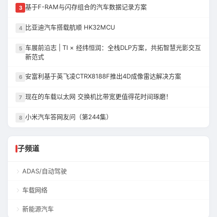
基于F-RAM与闪存组合的汽车数据记录方案
3
比亚迪汽车搭载航顺 HK32MCU
4
车展前沿志 | TI × 经纬恒润：全栈DLP方案，共拓智慧光影交互
5
新范式
安富利基于英飞凌CTRX8188F推出4D成像雷达解决方案
6
现在的车载以太网 交换机比带宽更值得花时间琢磨！
7
小米汽车答网友问（第244集）
8
子频道
ADAS/自动驾驶
车载网络
新能源汽车