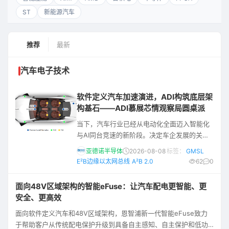
ST
新能源汽车
推荐
最新
汽车电子技术
软件定义汽车加速演进，ADI构筑底层架
构基石——ADI慕展芯情观察局圆桌派
当下，汽车行业已经从电动化全面迈入智能化
与AI同台竞速的新阶段。决定车企发展的关键
条件已经改变，大家比拼的不再只是谁上市更
亚德诺半导体
2026-08-08
标签：
GMSL
快，而在于车辆在量产之后能否保持规模化的
E²B边缘以太网总线
A²B 2.0
62
0
持续进化。在前不久的2026慕尼黑电子展期
间，ADI联合E维智库深入探讨了这场行业聚
面向48V区域架构的智能eFuse：让汽车配电更智能、更
变，结合ADI汽车业务生态与市场战略高级总监
安全、更高效
彭妙颜与ADI中国区汽车应用市场总监陈国峰两
面向软件定义汽车和48V区域架构，恩智浦新一代智能eFuse致力
位专家的深度洞察，深入分享了ADI如何赋能汽
于帮助客户从传统配电保护升级到具备自主感知、自主保护和低功
车底层架构的革新。 终