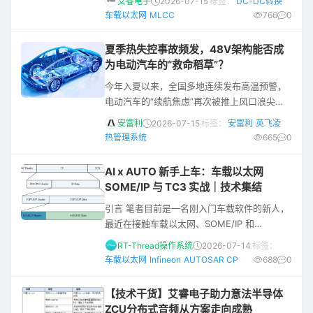
艾睿电子
2026-07-15
标签：
DC-DC转换
元，到稳定可靠的执行机构，现代智能汽车对
车载以太网
MLCC
766
0
电子元器件的性能、可靠性与集成度提出了前
所未有的严苛要求。尤其在电源管理、信号传
夏季热失控事故频发，48V架构能否成
输、电磁兼容与高频滤波等关键环节，任何一
为电动汽车的“救命稻草”？
颗微小元器件的失效，都可能导致整个系统功
今年入夏以来，全国多地连续发布高温预警，
能的崩溃，甚至危及行车安全。本文将为您介
电动汽车的“续航焦虑”再次被推上风口浪尖
绍YAGEO（国巨）凭借其旗下KEME
——但这一次，焦点不再是电池容量，而是热
安富利
2026-07-15
标签：
安富利
英飞凌
管理。 随着汽车电气化与智能化进程的加速，
热管理系统
665
0
电驱系统功率密度大幅跃升，传统的12V低压
架构在驱动电子水泵、冷却风扇、油泵等高功
AI x AUTO 新手上车：车载以太网
率附件时早已捉襟见肘——“热”不再只是舒适
SOME/IP 与 TC3 实战｜技术集结
性问题，而是关乎整车安全与续航效率的核心
引言 笔者目前是一名刚入门车载软件的新人，
命门。正是在这一背景下，48V架构凭借在传
最近在接触车载以太网、SOME/IP 和
输效率与功率密度上的显著优势，成
AUTOSAR CP 相关内容，之前对以太网更多
RT-Thread操作系统
2026-07-14
标签：
停留在基础概念层面，例如 MAC、IP、
车载以太网
Infineon
AUTOSAR CP
688
0
TCP/UDP、报文收发流程等，也了解过一些简
单的以太网协议栈框架。 对于 AUTOSAR
【技术干货】艾睿电子助力意法半导体
CP，还只是听说过。刚开始学习 SOME/IP
ZCU分布式音频从方案走向成熟