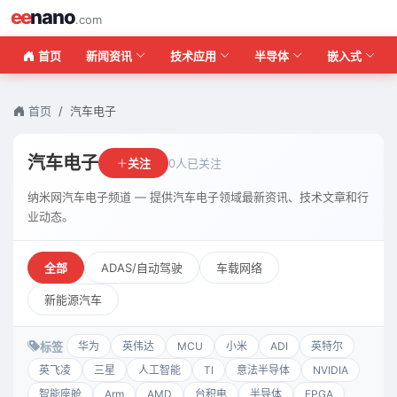
ee
nano
.com
首页
新闻资讯
技术应用
半导体
嵌入式
首页
汽车电子
汽车电子
关注
0人已关注
纳米网汽车电子频道 — 提供汽车电子领域最新资讯、技术文章和行
业动态。
全部
ADAS/自动驾驶
车载网络
新能源汽车
标签
华为
英伟达
MCU
小米
ADI
英特尔
英飞凌
三星
人工智能
TI
意法半导体
NVIDIA
智能座舱
Arm
AMD
台积电
半导体
FPGA