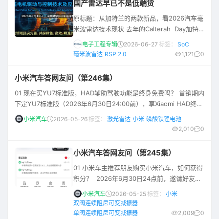
国产雷达早已不是低端货
共同实现更智能的移动出行： AI 与用户体验：
原标题：从加特兰的两款新品，看2026汽车毫
通过语音、视觉和文本，实现直观的多模态交
米波雷达技术现状 去年的Calterah Day加特
互，带来自然流畅的使用体验 连接技术：推
兰日活动上，加特兰创始人兼CEO陈嘉澍就
电子工程专辑
2026-06-27
标签：
SoC
说，预计加特兰汽车毫米波雷达芯片在中国的
毫米波雷达
RSP 2.0
1,121
0
市场份额有望突破1/3。从他在今年加特兰日主
题演讲给出的数字来看，加特兰的确实现了这
小米汽车答网友问（第246集）
个目标。 2025年这家公司的芯片出货量1400
01 现在买YU7标准版，HAD辅助驾驶功能是终身免费吗？ 首销期内
万+颗——国内已经有超过35个车企品牌采用
下定YU7标准版（2026年6月30日24:00前），享Xiaomi HAD终身
加特兰芯片(如下图)。按照市场调研机构给出
免费使用权益。 此外，YU7的辅助驾驶硬件不分高低配，全系标配
的2
小米汽车
2026-05-26
标签：
激光雷达
小米
磷酸铁锂电池
700TOPS 算力 Thor 芯片、激光雷达、4D毫米波雷达等高规格硬
2,010
0
件，为后续OTA升级提供坚实的硬件基础，欢迎大家选购。 02 最新
发布的电池安全测试，参考什么标准，采用哪些测试方法
小米汽车答网友问（第245集）
01 小米车主推荐朋友购买小米汽车，如何获得
积分？ 2026年6月30日24点前，邀请好友锁
单小米汽车，即可获得 8000积分（每人每自
小米汽车
2026-05-25
标签：
小米
然年最多享10次奖励）。 操作路径： 小米汽
双阀连续阻尼可变减振器
车App → 我的 → 邀请好友，挑选您喜欢的海
单阀连续阻尼可变减振器
2,009
0