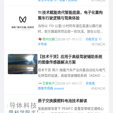
意法半导体
ST
电磁干扰抑制
783
0
车电动化、网联化以及控制软件化不断提高，
电磁干扰抑制在现代车载功率电子系统中尤为
TI 技术赋能迭代智能底盘，电子化重构
关键。车载功率电子系统要求元器件不仅具备
整车行驶逻辑与驾乘体验
高能效和保护功能，还必须拥有优异的抗电磁
当你以 110 公里/小时的车速在高速公路行驶
干扰性能，能够在电磁干扰环境中正常稳定运
时，前方路面突然出现一处坑洼。放在以往，
行。在设计中需注意控制传导发射与辐射
整车会随之颠簸，车内乘员体感明显；但搭载
德州仪器
2026-07-10
标签：
功能安全
TI
智能底盘的车辆可提前识别路面障碍。在前轮
半导体
798
0
触碰到坑洼边缘前，悬架主动调软、阻尼参数
即时重新标定，车辆平缓碾过坑洼，全程不会
【技术干货】应用于高级驾驶辅助系统
干扰驾乘人员。 这套连贯流畅的动态调节依托
的图像传感器解决方案
智能底盘实现，整车架构以传感器、处理器和
技术干货 简介 随着汽车产业向着自动化与电气
电子执行器取代沿用百年的传统机械部件，从
化转型的加速，高级驾驶辅助系统（ADAS）
而实现对车辆的精准控制。 何为智
已成为实现道路交通“零事故”愿景的核心支
艾睿电子
2026-07-09
标签：
安森美
柱。从自动制动系统（AEB）到车道偏离辅助
图像传感器
onsemi
824
0
（LKA），这些功能的可靠性高度依赖于车辆
对周遭环境的实时、精准感知。在摄像头、雷
质子交换膜燃料电池技术解读
达与激光雷达（LiDAR）等多传感器融合架构
氢能脱碳背景下 PEMFC 是重型零碳交通核心
中，摄像头因其具备丰富的纹理与色彩信息提