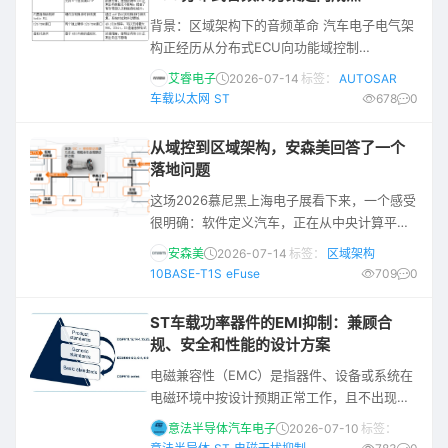
时，最直观的感受是它并不只是“跑在
背景：区域架构下的音频革命 汽车电子电气架
UDP/TCP 上的一种应用层报文”，而是和服务
构正经历从分布式ECU向功能域控制
接
（Domain），再到区域控制（Zonal）即软件
艾睿电子
2026-07-14
标签：
AUTOSAR
定义汽车这个方向的深刻变革。 随着千兆以太
车载以太网
ST
678
0
网作为骨干网络的引入以及
AVB（Audio/Video Bridging）和
从域控到区域架构，安森美回答了一个
TSN（Time-Sensitive Networking）协议的
落地问题
加持，为音视频在车载以太网中实时传输提供
这场2026慕尼黑上海电子展看下来，一个感受
了确定性时延和同步能力。 传统模拟音频总线
很明确：软件定义汽车，正在从中央计算平台
存在布线
和智驾算法，进一步下沉到整车基础层的功率
安森美
2026-07-14
标签：
区域架构
分配与连接器件层面。 在安森美（onsemi）
10BASE-T1S
eFuse
709
0
展区，无论是现场演讲还是媒体问答，话题反
复落在一个核心逻辑上：当整车架构从域控制
ST车载功率器件的EMI抑制：兼顾合
走向区域架构，车辆上的电源分配、边缘通
规、安全和性能的设计方案
信、传感器节点、照明模块和保护器件，都要
电磁兼容性（EMC）是指器件、设备或系统在
重新纳入软件可管理的体系。 也就是说，软件
电磁环境中按设计预期正常工作，且不出现性
定义汽车继续往下走，正在触碰那
能下降和故障的能力。在汽车设计方面，电磁
意法半导体汽车电子
2026-07-10
标签：
干扰（EMI）是亟待解决的重大难题。随着汽