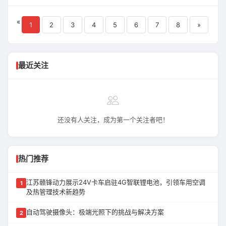
报分享给好友，好友扫码即可接受邀请。 积分
使用： 活动获得的积分可转赠好友，所有积分
«
1
2
3
均可在小米汽车App商城抵扣好物、车主服务
4
5
6
7
8
»
及充电费用。 详细规则请见小米汽车App。
最近关注
还没有人关注，成为第一个关注者吧！
热门推荐
江苏赣锋动力展示24V卡车启驻4G智联锂电池，引领车用空调
1
及热管理技术新趋势
自动驾驶摄像头：极端光照下的挑战与解决方案
2