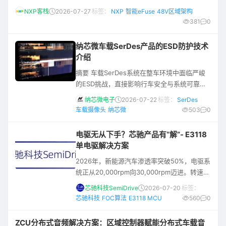
耗管理能力的智能电源分配架构。 随着区域架构、集中式计算和软
NXP客栈
2026-07-27
标签：
NXP
智能eFuse
48V区域架构
件定义汽车的发展，车载电源分配系统正在承担更多关键任务。越
381
0
来越多负载需要长期在线，系统既要保持可靠供电，又要降低静态
功耗、抑制浪涌电流，并满足更高等级的诊断与保护需求。 常电负
纳芯微车载SerDes产品的ESD防护技术
载增多，整车待机功耗控制难度提升；
介绍
摘要 车载SerDes系统在整车环境中面临严峻
的ESD挑战，直接影响行车安全与系统可靠
性。 纳芯微通过三重防护架构——器件级ESD
纳芯微电子
2026-07-22
标签：
SerDes
防护、RS-FEC前向纠错、物理层重传机制——
车载摄像头
纳芯微
503
0
为NLS9116/NLS9113加串器和
NLS9246/NLS9243解串器提供了系统级解决
电驱无从下手？芯驰产品有“解”- E3118
方案。基于ISO 10605-2023标准的完整测试
单电驱解决方案
验证表明，产品在上电ESD（接触放电±8KV、
2026年，新能源汽车渗透率突破50%，电驱系
空气放电±25KV）和下电ESD（
统正从20,000rpm向30,000rpm迈进。转速越
高，对电机控制算法的算力要求就越高；算力
芯驰科技SemiDrive
2026-07-20
标签：
越高，芯片的成本和功耗压力就越大。这是一
芯驰科技
FOC算法
E3118 MCU
560
0
道摆在所有电驱工程师面前的“既要又要”难
题。 芯驰科技给出的答案是——E3118单电驱
ZCU分布式音频解决方案：区域控制器赋能分布式车载音