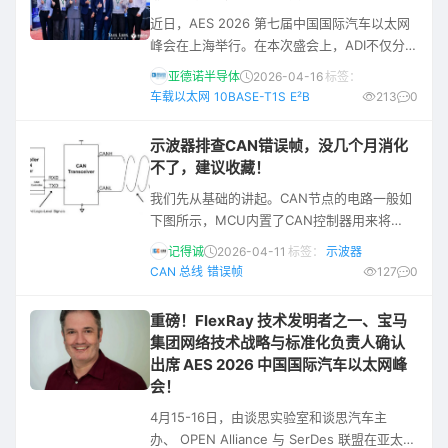
DuraClik连接器的产品特性与优势。 连接器在
近日，AES 2026 第七届中国国际汽车以太网
汽车域控制单元中 扮演的关键角色 从系统层
峰会在上海举行。在本次盛会上，ADI不仅分享
了前沿的汽车以太网创新技术，更重点展现了
亚德诺半导体
2026-04-16
标签：
与经纬恒润的深度合作成果。作为业内知名的
车载以太网
10BASE-T1S
E²B
213
0
综合型电子系统科技服务商，经纬恒润在汽车
电子产品研发、智能驾驶及车身控制等领域拥
示波器排查CAN错误帧，没几个月消化
有深厚的产业积累。双方强强联合，共同探讨
不了，建议收藏！
并展示了新型车载架构的落地实践。 E²B技术
我们先从基础的讲起。CAN节点的电路一般如
重塑车载架构 在峰会主论坛上，ADI与经纬恒
下图所示，MCU内置了CAN控制器用来将
润共同发表了题为《
MCU的数据封装为CAN帧格式，同时它也负责
记得诚
2026-04-11
标签：
示波器
CAN帧的校验和错误帧的处理。控制器封装好
CAN 总线
错误帧
127
0
的逻辑报文经TX RX送到CAN收发器，将逻辑
信号转变为真正的总线差分波形。 一、CAN物
重磅！FlexRay 技术发明者之一、宝马
理层 也就是CAN收发器干了啥？ 一个典型的
集团网络技术战略与标准化负责人确认
双节点CAN网络的物理层等效电路如上图，两
出席 AES 2026 中国国际汽车以太网峰
颗120Ω终端电阻并联呈现总线电阻60Ω。黑框
会！
里是A
4月15-16日，由谈思实验室和谈思汽车主
办、 OPEN Alliance 与 SerDes 联盟在亚太区