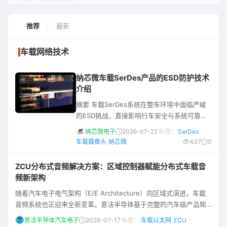
推荐
最新
车载网络技术
纳芯微车载SerDes产品的ESD防护技术
介绍
摘要 车载SerDes系统在整车环境中面临严峻
的ESD挑战，直接影响行车安全与系统可靠
性。 纳芯微通过三重防护架构——器件级ESD
纳芯微电子
2026-07-22
标签：
SerDes
防护、RS-FEC前向纠错、物理层重传机制——
车载摄像头
纳芯微
437
0
为NLS9116/NLS9113加串器和
NLS9246/NLS9243解串器提供了系统级解决
ZCU分布式音频解决方案：区域控制器赋能分布式车载音
方案。基于ISO 10605-2023标准的完整测试
频新架构
验证表明，产品在上电ESD（接触放电±8KV、
随着汽车电子电气架构（E/E Architecture）向区域式演进，车载
空气放电±25KV）和下电ESD（
音频系统也正迎来全新变革。意法半导体基于完整的汽车级产品矩
阵，推出以Stellar G系列MCU为核心的区域控制器分布式音频解决
意法半导体汽车电子
2026-07-17
标签：
车载以太网
ZCU
方案，搭载电源管理芯片、STi2Fuse智能保险丝及高/低边智能开