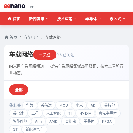
ee
nano
.com
首页
新闻资讯
技术应用
半导体
嵌入式
首页
汽车电子
车载网络
车载网络
关注
0人已关注
纳米网车载网络频道 — 提供车载网络领域最新资讯、技术文章和行
业动态。
全部
标签
华为
英伟达
MCU
小米
ADI
英特尔
英飞凌
三星
人工智能
TI
NVIDIA
意法半导体
智能座舱
Arm
AMD
台积电
半导体
FPGA
ST
新能源汽车