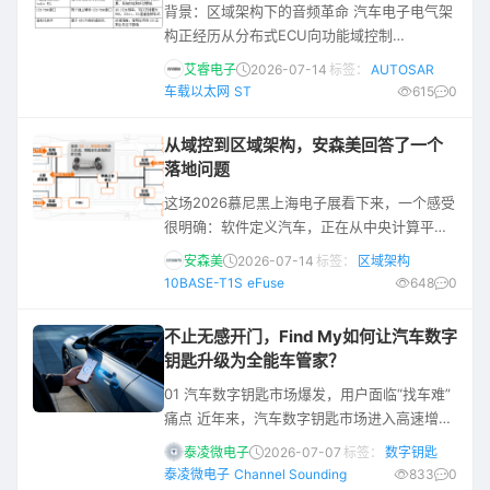
背景：区域架构下的音频革命 汽车电子电气架
UDP/TCP 上的一种应用层报文”，而是和服务
构正经历从分布式ECU向功能域控制
接
（Domain），再到区域控制（Zonal）即软件
艾睿电子
2026-07-14
标签：
AUTOSAR
定义汽车这个方向的深刻变革。 随着千兆以太
车载以太网
ST
615
0
网作为骨干网络的引入以及
AVB（Audio/Video Bridging）和
从域控到区域架构，安森美回答了一个
TSN（Time-Sensitive Networking）协议的
落地问题
加持，为音视频在车载以太网中实时传输提供
这场2026慕尼黑上海电子展看下来，一个感受
了确定性时延和同步能力。 传统模拟音频总线
很明确：软件定义汽车，正在从中央计算平台
存在布线
和智驾算法，进一步下沉到整车基础层的功率
安森美
2026-07-14
标签：
区域架构
分配与连接器件层面。 在安森美（onsemi）
10BASE-T1S
eFuse
648
0
展区，无论是现场演讲还是媒体问答，话题反
复落在一个核心逻辑上：当整车架构从域控制
不止无感开门，Find My如何让汽车数字
走向区域架构，车辆上的电源分配、边缘通
钥匙升级为全能车管家？
信、传感器节点、照明模块和保护器件，都要
01 汽车数字钥匙市场爆发，用户面临“找车难”
重新纳入软件可管理的体系。 也就是说，软件
痛点 近年来，汽车数字钥匙市场进入高速增长
定义汽车继续往下走，正在触碰那
期，智能化渗透率持续攀升。泰凌在分享中指
泰凌微电子
2026-07-07
标签：
数字钥匙
出，2025年中国乘用车数字钥匙装配量已达
泰凌微电子
Channel Sounding
833
0