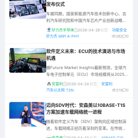
性、高速数据通信可靠性以及整车安全与耐久
发布仪式
性的核心元器件。本文将为您介绍车载电子的
车展同期，国家新能源汽车技术创新中心、吉
需求与连接器的重要性，以及由Samtec所推出
利汽车研究院和中国汽车芯片产业创新战略联
的汽车互连解决方案。 汽车电子设
盟联手国内数十家芯片企业、高校以及汽车设
矽力杰半导体
2026-04-28
标签：
功能安全
备制造厂商发布了《车载SerDes技术发展白皮
矽力杰
MIPI A-PHY
282
0
书》，详尽阐述了车载SerDes的技术原理、技
术路径以及未来的发展趋势。矽力杰作为成员
软件定义未来：ECU的技术演进与市场
单位，积极参与了这一白皮书的编撰和推广工
机遇
作。 一 车载SerDes的应用 车载 SerDes（串
据Future Market Insights最新预测，全球汽
行器 / 解串器）是智能汽车高速数据传输的核
车电子控制单元（ECU）市场规模将从2025年
心芯片，
的690亿美元增长至2035年的超过1200亿美
安富利
2026-04-24
标签：
安富利
元，年复合增长率达5.7%。这一增长背后，是
汽车以太网
TSN
219
0
汽车正从传统的机械平台，快速演变为高度互
联的智能移动终端的深刻变革。 从分立到集
迈向SDV时代：安森美以10BASE-T1S
成： 架构的范式转移 过去四十年来，汽车电子
方案加速车载网络统一进程
系统经历了从简单到复杂的巨大演变。自20世
随着软件定义汽车（SDV）架构向区域控制演
纪70年代引入ECU优化引擎管理
进，车载网络正经历着深刻的变革。在传统架
构中，车辆需搭载近百个独立的电子控制单元
安森美
2026-04-23
标签：
10BASE-T1S