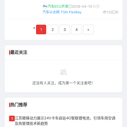
唯一联合支持、同时也是全球汽车以太网两大
汽车ECU开发
2026-04-10
标签：
盛会之一的「AES 2026 中国国际汽车以太网
汽车以太网
TSN
FlexRay
132
0
峰会」，历经7年的深耕与打磨，将迎来里程碑
式的跨越，参会规模预计达500+，远超往年。
«
与此同时，会议内容也将进行重磅升级，通过
1
2
3
4
»
设立2个为期2天的平行主题会场，深度探讨汽
车以太网架构的规划路径、TSN标准最
最近关注
还没有人关注，成为第一个关注者吧！
热门推荐
江苏赣锋动力展示24V卡车启驻4G智联锂电池，引领车用空调
1
及热管理技术新趋势