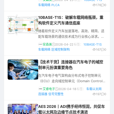
（ECU），导致复杂的线束既沉重又难以部
车载网络
PLCA
176
0
署。区域控制架构通过功能聚类将ECU数量大
幅缩减，并利用中央区域控制器高效协调激光
10BASE-T1S：破解车载网络瓶颈，重
雷达与先进驾驶辅助系统（ADAS）等高带宽
构软件定义汽车通信底座
需求 。 为了在物理受限的车载环境中实现协议
随着软件定义汽车加速落地，高效、精简、适
统一并降低系统复杂度，10BASE-T1S技术应
配车载场景的通信技术成为行业核心诉求。
运而生。10BASE-
10BASE-T1S 作为专为车载与工业场景打造的
安森美
2026-04-22
标签：
10BASE-T1S
以太网技术，为破解车载网络瓶颈统一提供了
车载网络
区域控制架构
167
0
关键方案。 本系列将分两篇为您深度拆解安森
美（onsemi）最新的 10BASE-T1S 技术白皮
【技术干货】连接器在汽车电子的域控
书。本文为第一篇，将聚焦架构演进与
制单元扮演重要角色
10BASE-T1S 的核心价值。 区域控制架构 如
在汽车电子电气架构由分布式电子控制单元
今的汽车均需搭载精密复杂的电子通信网络。
（ECU）走向域控制单元（Domain Control
与办公
Unit, DCU）的演进过程中，连接器已不再只
艾睿电子
2026-04-18
标签：
车载以太网
是“电气连接接口”，而是攸关系统可靠性、数
连接器
信号完整性
197
0
据传输能力、功能安全与整车可制造性的关键
元器件。本文将为您介绍连接器在汽车DCU中
AES 2026丨ADI携手经纬恒润，共促车
所扮演的核心角色，以及Molex（莫仕）
载以太网及边缘节点技术演进