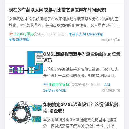
1333.5万辆，同比增长20.5%，整车装配率提
升至58.1%；预计2026年装配率将突破60%，
现在的车载以太网 交换机比带宽更值得花时间琢磨！
到2032年有望突破90%，成为乘用车的标配功
文章概述 本文系统阐述了SDV如何推动车载网络从分布式总线向区
能。 在技术路线方面，Bluetooth® LE方案占
域化、IP化架构重构，并指出以太网的角色转变。文章重点分析了在
据数字钥匙市场半壁江山，覆盖
真实工程中，车载以太网的关键瓶颈，并介绍了Microchip为此推出
DigiKey得捷
2026-05-21
标签：
车载以太网
Microchip
的软件平台及千兆TSN交换机系列如何将交换机从"器件"升级为可管
车载网络架构
2,058
0
理、可配置的系统节点，使网络能力真正融入SDV的软件体系之
中。 随着汽车产业迈向智能化、网联化与电动化，车辆的核心价值
GMSL链路报错棘手？这些隐藏bug位置
正从机械性能转向计算能力、
速码
无论您是在调试棘手的摄像头链路，还是从头
开始设计一套稳健的系统，知道错误隐藏何处
就等于成功了一半。GMSL有许多不同类型的
亚德诺半导体
2026-05-19
标签：
ADI
错误需要留意。本文将讨论这些错误在信号链
SerDes
GMSL
1,963
0
中的潜藏位置。 开放系统互连(OSI)模型 OSI模
型将通信系统的所有不同组成部分抽象成不同
如何搞定GMSL通道设计？这份“避坑指
的层，每层各司其职，协同完成数据传输。
南”请查收！
GMSL（或称SerDes）是一种点对点拓扑结
本文将详细分析GMSL通道规范的基本组成部
构，此类设备中仅封装了其中两层： 物理层，
分，探讨您需要了解的关键设计考量，并提供
通过线缆等