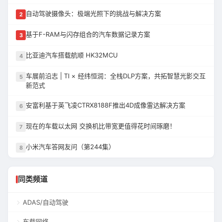
自动驾驶摄像头：极端光照下的挑战与解决方案
2
基于F-RAM与闪存组合的汽车数据记录方案
3
比亚迪汽车搭载航顺 HK32MCU
4
车展前沿志 | TI × 经纬恒润：全栈DLP方案，共拓智慧光影交互
5
新范式
安富利基于英飞凌CTRX8188F推出4D成像雷达解决方案
6
现在的车载以太网 交换机比带宽更值得花时间琢磨！
7
小米汽车答网友问（第244集）
8
同类频道
ADAS/自动驾驶
车载网络