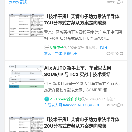
分布式音频
581
0
关、音频功放芯片等器件，打造创新分布式音频架构，为车企提供
高竞争力的音频系统解决方案。 区域式E/E架构， 重构音频传输逻
【技术干货】艾睿电子助力意法半导体
辑 传统集
ZCU分布式音频从方案走向成熟
背景：区域架构下的音频革命 汽车电子电气架
构正经历从分布式ECU向功能域控制
（Domain），再到区域控制（Zonal）即软件
艾睿电子
2026-07-15
标签：
TSN
定义汽车这个方向的深刻变革。 随着千兆以太
意法半导体
艾睿电子
620
0
网作为骨干网络的引入以及
AVB（Audio/Video Bridging）和
AI x AUTO 新手上车：车载以太网
TSN（Time-Sensitive Networking）协议的
SOME/IP 与 TC3 实战｜技术集结
加持，为音视频在车载以太网中实时传输提供
引言 笔者目前是一名刚入门车载软件的新人，
了确定性时延和同步能力。 传统模拟音频总线
最近在接触车载以太网、SOME/IP 和
存在布线
AUTOSAR CP 相关内容，之前对以太网更多
RT-Thread操作系统
2026-07-14
标签：
停留在基础概念层面，例如 MAC、IP、
车载以太网
Infineon
AUTOSAR CP
626
0
TCP/UDP、报文收发流程等，也了解过一些简
单的以太网协议栈框架。 对于 AUTOSAR
【技术干货】艾睿电子助力意法半导体
CP，还只是听说过。刚开始学习 SOME/IP
ZCU分布式音频从方案走向成熟
时，最直观的感受是它并不只是“跑在