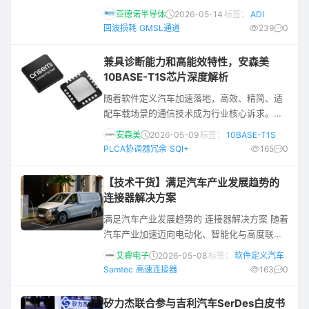
实用指导以帮助您避开常见陷阱。无论您是首
亚德诺半导体
2026-05-14
标签：
ADI
次设计支持GMSL的系统，还是要优化现有系
回波损耗
GMSL通道
239
0
统，本指南都将为您提供清晰的思路，让您能
够自信地开展工作。 为了正确理解GMSL通
兼具诊断能力和高能效特性，安森美
道，不妨从长度维度来看：键合线长几毫米，
10BASE-T1S芯片深度解析
PCB走线长几厘米，两者仅占整个引脚到引脚
随着软件定义汽车加速落地，高效、精简、适
通道的极小部分，其余则是长达数米的线缆。
配车载场景的通信技术成为行业核心诉求。
从串行器的引脚到解串器的引脚，通
10BASE-T1S 作为专为车载与工业场景打造的
安森美
2026-05-09
标签：
10BASE-T1S
以太网技术，为破解车载网络瓶颈统一提供了
PLCA协调器冗余
SQI+
165
0
关键方案。为帮助大家完整理解这项技术的核
心价值，我们将通过两篇技术文章详细介绍。
【技术干货】满足汽车产业发展趋势的
第一篇文章介绍了👉车载网络的发展痛点、精
连接器解决方案
简型以太网的行业需求等，本文将重点介绍介
满足汽车产业发展趋势的 连接器解决方案 随着
绍10BASE-T1S芯片。 安森美（onsemi）如何
汽车产业加速迈向电动化、智能化与高度联网
打造出众的 10
化，车辆的电子电气架构正从传统分布式系统
艾睿电子
2026-05-08
标签：
软件定义汽车
演进为集中化与区域化架构，对关键连接元器
Samtec
高速连接器
163
0
件提出前所未有的要求。连接器已不再只是单
纯的电气链接接口，而是攸关电力传输稳定
矽力杰联合参与吉利汽车SerDes白皮书