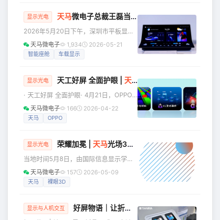
的股权来自广东恒建投资控股有限公
领向未来”为主题，汇聚了品牌界权威专
司、广州
天马
微电子总裁王磊当选深圳市平板显示行业协会（SDIA）第七届理事会会长
家、行业领军人物及企业代表，共话品
显示光电
牌发展。 作为显示领域领先企业，天马
2026年5月20日下午，深圳市平板显示
微电子股份有限公司（简称“天马”）凭借
行业协会（SDIA）第七届会员代表大会
天马微电子
1,934
2026-05-21
硬核的科创实力、深厚的品牌积淀以及
第一次会议在深圳隆重召开。深圳市民
智能座舱
车载显示
在行业内的标杆影响力，一举斩获“深圳
政局党组成员、社会组织管理局局长李
知名品牌” “湾区知名品牌”“品牌建设标杆
文海，深圳市先进制造类行业协会联合
企业
天工好屏 全面护眼 |
天马
新一代U9 Pro护眼屏首供OP
党委第一书记林千杰等行管领导嘉宾，
显示光电
以及来自显示产业链的150多位会员代表
· 天工好屏 全面护眼· 4月21日，OPPO
出席，共同见证了协会新一届领导班子
Find X9s Pro正式发布，搭载新一代1nit
天马微电子
166
2026-04-22
的诞生，并就显示产业未来发展达成了
明眸护眼屏，采用天马天工屏升级定制
天马
OPPO
重要共识。 凝聚行业奋进力量 选举产生
的新一代U9 Pro护眼基材，从底层硬件
新一届领导班子 会议上，根据协会章程
出发，通过材料、器件、工艺三大协同
规定及
荣耀加冕 |
天马
光场3D医疗屏斩获SID People's Choice Award，引领行业创新
优化，以硬核低蓝光、色彩更精准、频
显示光电
闪无感的全场景1nit暗光护眼极致体验，
当地时间5月8日，由国际信息显示学会
实现全新人因呵护——全场景护眼，全
（Society for Information Display,
天马微电子
157
2026-05-09
人群适配。 01 天马「天工」好屏 为高
SID）主办的 Display Week 2026在美
天马
裸眼3D
端旗舰机匠心定制 2025年9月，天马正
国洛杉矶会展中心圆满结束。 在大会备
式推
受关注的People's Choice Awards大奖
好屏物语｜让折痕 “隐形”，以全链路创新开启折叠屏 “极致好用”体验
评选中，天马光场3D医疗屏，作为全球
显示与人机交互
首款多区2D/3D可切换裸眼3D显示器，