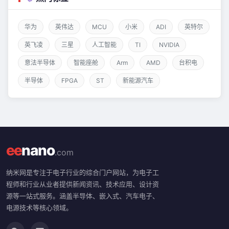
华为
英伟达
MCU
小米
ADI
英特尔
英飞凌
三星
人工智能
TI
NVIDIA
意法半导体
智能座舱
Arm
AMD
台积电
半导体
FPGA
ST
新能源汽车
ee
nano
.com
纳米网是专注于电子行业的综合门户网站，为电子工
程师和行业从业者提供新闻资讯、技术应用、设计资
源等一站式服务。涵盖半导体、嵌入式、汽车电子、
电源技术等核心领域。