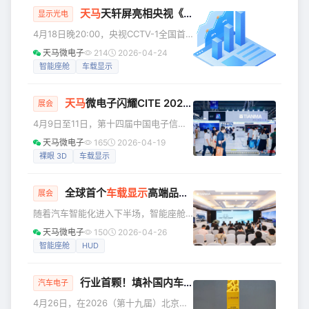
天马
天轩屏亮相央视《中华考工记》，解码一块好屏背后的“考工之道”
辰国际会议中心盛大举行。本届大会由
显示光电
中国电子视像行业协会指导，中国电子
4月18日晚20:00，央视CCTV-1全国首
视像行业协会微发光二极管显示产业分
档大型工业文化节目《中华考工记》汽
天马微电子
214
2026-04-24
会（CMMA）主办，天马微电子股份有
车智造篇重磅播出。本期节目从秦始皇
智能座舱
车载显示
限公司、Micro-LED生态联盟联合主
陵铜车马的精密铸造切入，带领观众感
办，延续往届高规格、
受中国汽车工业跨越千年的匠心传承，
天马
微电子闪耀CITE 2026，斩获1金2创新奖
全方位展现中国汽车智造的蓬勃生机。
展会
在这场古今辉映的工业对话中，天马作
4月9日至11日，第十四届中国电子信息
为车载显示领域的代表企业精彩亮相，
博览会（CITE 2026）在深圳会展中心
天马微电子
165
2026-04-19
此次登上央视的正是天马面向全球高端
（福田）隆重举办。CITE 2026汇聚了
裸眼 3D
车载显示
车载市场推出的“天马天轩好屏”——一个
国内外众多知名企业，集中展示电子信
以“安全、好用、个性”为核心价值主张的
息产业的最新技术、产品与解决方案，
全球高
全球首个
车载显示
高端品牌——
天马
“天轩”亮相北京
是推动行业交流合作、引领产业发展的
展会
重要平台。 此次天马微电子携全矩阵前
随着汽车智能化进入下半场，智能座舱
沿显示技术与展品亮相展会，聚焦3D显
已成为车企差异化竞争的核心赛道，车
天马微电子
150
2026-04-26
示、车载显示、IT显示等核心领域，带来
载显示作为人车交互的关键窗口，正迎
智能座舱
HUD
了3D车载显示、天马天工屏、IT氧化物
来技术与品牌的双重升级。2026年4月
高刷显示器、高端车载显示屏等
24日，天马微电子在北京车展隆重举办
行业首颗！填补国内车显技术空白丨2026北京车展，集创北方车规LED获殊荣！
“好车配好屏——全球首个车载显示高端
汽车电子
品牌沟通会”，面向全球重磅推介其车载
4月26日，在2026（第十九届）北京国