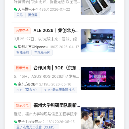
好屏物语| 镜面无界，折叠无感 以全链
凭借医疗级裸眼3D极致创新与临床应用
路技术突破，让折痕彻底 “隐形” 推动折
天马微电子
435
2026-07-22
价值脱颖而出，斩获Best LCD-B
叠屏迈入 “极致好用” 当前，折叠屏已
天马
折叠屏
从尝鲜形态成为主力终端选择之一，但
折痕可见、触感不平、久用变形、强光
ALE 2026丨集创北方携全系
车载显示
产品亮相，
反光仍是行业共性痛点，制约着体验升
汽车电子
级与普及速度。天马高端品牌天工系列
3月25-27日，以“光驭未来：智能、绿色
重磅推出镜面无痕折叠屏，以6.9英寸黄
与安全的车灯新生态”为主题的第二十一
集创北方Chipone
186
2026-04-17
金尺寸为载体，围绕超薄设计、材料革
届汽车灯具产业发展技术论坛暨第十二
智能座舱
车规级芯片
新、应力优化、柔光护眼四大方向实现
届上海国际汽车灯具展览会（ALE
系统性突破，兼顾一体无痕、柔光无痕
2026）在昆山花桥国际博览中心举行。
合作风向 | BOE（京东方）赋能电竞新旗舰ROG枪神10 Plus超竞版 首创BLMB动态无拖影技术开启电竞新纪元
作为全球显示芯片领域的领军企业，北
显示光电
京集创北方科技股份有限公司携全栈车
5月15日，ASUS ROG 2026新品发布会
载芯片解决方案参展。展会期间，集创
在广州盛大举行，备受瞩目的旗舰新品
京东方BOE
2,119
2026-05-16
北方深度参与车灯论坛活动，并重磅发
ROG枪神10系列正式亮相。作为ROG深
BOE（京东方）
BLMB动态无拖影技术
布两大产品系列：“车载智能座舱芯片系
度战略合作伙伴，BOE（京东方）将双
统解决方案”及“Mini LED智慧交互显示
方联合电竞显示实验室的共研成果首次
福州大学科研团队刷新量子点显示极限，实现25400 PPI像素密度！
规模化落地消费市场。 基于京东方业界
显示光电
首创的BLMB（BOE Low Motion Blur）
近期，福州大学物理与信息工程学院李
动态无拖影技术，ASUS ROG在其全新
福山教授团队的青年教师林立华，从中
电子工程专辑
2,118
2026-05-15
的电竞旗舰笔记本ROG枪神10 Plus超竞
国传统民俗“模压月饼”和“盖章作画”中获
量子点发光二极管（QLED）
版上全球首发了ELMB（Extr