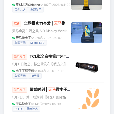
显示高端品牌——天马「天轩」屏。 作
际汽车展览会"中国芯"展区举行的"2026
集创北方Chipone
187
2026-04-29
为天马高端品牌矩阵“天”字辈家族的新成
中国汽车芯片产业创新成果"颁奖仪式
集创北方
车载显示
员，天轩专为汽车座舱而生，不仅凝聚
上，北京集创北方科技股份有限公司凭
了天马三十余年深耕车载显示的技术沉
借其自主研发的车规级行列合一LED显示
淀，更代
全场景实力齐发 |
天马
携十大核心显示技术成果亮相SID 2026
屏驱动芯片ICND7301斩获"2026年度影
展会
响力汽车芯片"大奖，彰显了公司在车载
天马点亮生活之美 SID Display Week
显示驱动领域的技术实力与市场影响
2026 TIANMA@SID 2026 美国当地时
天马微电子
260
2026-05-07
力。作为国内LED显示驱动领域唯一获得
间5月5日，被誉为全球显示界“奥斯卡”
车载显示
Micro-LED
ASIL B等级认证的多路行列合一芯片，
的国际显示周（SID Display Week
该产品成功填补了国内
2026）在美国洛杉矶盛大启幕。作为全
TCL拟全资接管广州T9产线，加大中尺寸LCD布局
球显示行业的“技术风向标”，本届展会汇
显示光电
聚全球顶尖企业，共同擘画显示技术的
5月11日消息，据企业发布的官方文件显
未来图景。 本届展会，天马微电子以“点
示，TCL科技正式启动了对广州T9项目
电子工程专辑
153
2026-05-12
亮生活之美”为主题，携十大尖端显示技
运营实体——广州华星光电半导体显示
车载显示
T9产线
术、“天工”和“天轩”双品
技术有限公司剩余45%股权的收购程
序。 这不仅标志着TCL加大对核心资产
荣誉时刻 |
天马
微电子斩获多项重磅品牌荣誉
整合力度，更是在稳固大尺寸电视面板
显示光电
霸主地位的同时，其正全力在中尺寸显
5月9日，第十届深圳（湾区）国际品牌
示赛道（如显示器、笔记本电脑、车载
周开幕大会暨第二十三届深圳（湾区）
天马微电子
141
2026-05-13
屏幕）构建属于自己的“护城河”。 根据
知名品牌成果发布会在深圳广电大厦隆
OLED
显示技术
披露的交易细节，TCL华星此次计划收购
重举行。本届品牌周以“品牌新纪元，引