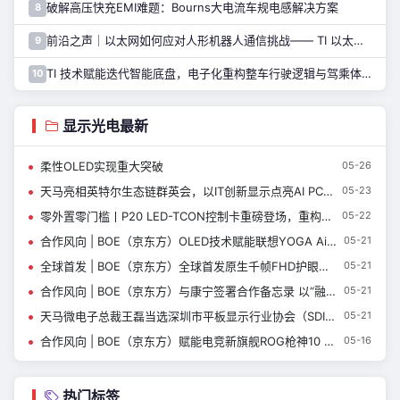
破解高压快充EMI难题：Bourns大电流车规电感解决方案
8
前沿之声｜以太网如何应对人形机器人通信挑战—— TI 以太网产品系列助力解决
9
TI 技术赋能迭代智能底盘，电子化重构整车行驶逻辑与驾乘体验
10
显示光电最新
柔性OLED实现重大突破
05-26
天马亮相英特尔生态链群英会，以IT创新显示点亮AI PC新体验
05-23
零外置零门槛丨P20 LED-TCON控制卡重磅登场，重构LED显示体验！
05-22
合作风向 | BOE（京东方）OLED技术赋能联想YOGA Air 14 Ultra 定义超轻薄AI PC新标杆
05-21
全球首发 | BOE（京东方）全球首发原生千帧FHD护眼电竞显示器 真千帧硬实力引领电竞高刷新时代
05-21
合作风向 | BOE（京东方）与康宁签署合作备忘录 以“融合共生”探索产业新未来
05-21
天马微电子总裁王磊当选深圳市平板显示行业协会（SDIA）第七届理事会会长
05-21
合作风向 | BOE（京东方）赋能电竞新旗舰ROG枪神10 Plus超竞版 首创BLMB动态无拖影技术开启电竞新纪元
05-16
热门标签