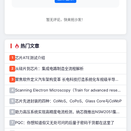
暂无评论，快来抢沙发！
热门文章
芯片ATE测试介绍
1
从硅片到芯片：集成电路制造全流程解析
2
聚焦软件定义汽车架构变革 长电科技打造系统化车规级半导体封测能力
3
Scanning Electron Microscopy（Train for advanced research）扫描电子显微镜介绍（二）
4
芯片先进封装的四种：CoWoS、CoPoS、Glass Core与CoWoP
5
助力高压系统实现高精度电流检测，纳芯微推出NSM2051集成式霍尔电流传感器
6
PQC：你想知道但又无处可问的后量子密码干货都在这里了
7