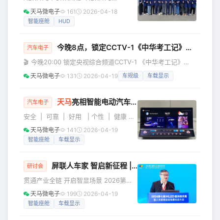
LEADING 岂止领先 还更全面 2026年天
天马微电子
161
2026-04-18
马微电子走进东风 技术交流日活动 4月
智能座舱
HUD
16-17日，以“岂止领先 还更全面”为主题
的天马走进车企技术交流日活动，在东
今晚8点，锁定CCTV-1《中华考工记》，看
天马
风汽车研发总院举办。天马从显示技术
汽车电子
及场景应用出发，结合对未来智慧出行
🎬 今晚20:00 锁定央视综合频道CCTV-1 《中华考工记》
的深刻洞察，与东风共同开启了一场关
「汽车智造篇」重磅开播 以千年“考工之道”对话现代汽车工业
天马微电子
131
2026-04-19
车规级
车载显示
于未来视界的探索之旅。活动现场，从
从古代造车的精细分工 到今日新能源汽车全产业链的协同创
显示屏前沿科技到座舱显示创新方案，
新匠心传承，智造未来 邀您一同见证中国汽车工业的智慧与
天马以“天轩”好屏技
飞跃 本期节目聚焦中国汽车工业发展历程 总台主持人龙洋将
天马
亮相智能电动汽车发展高层论坛：“天轩”引领，定义
汽车电子
带领观众走进 充满活力与创新的汽车智造世界 节目中，天马
安全 | 可靠 | 好用 | 个性 | 健康 天
车规级显示产品将亮相 为大家精彩呈现屏幕背后的硬核科技
马车载显示**“五星好屏”**价值新坐标
天马微电子
141
2026-04-19
2026 - 智能电动汽车发展高层论坛 - 智
智能座舱
车载显示
能电动汽车发展高层论坛 4月11-12日，
以“推进新能源汽车智能化、绿色化、融
屏联人车家 智启新征程 |
天马
微电子闪耀2026第七
合化、国际化发展”为主题的智能电动汽
研讨会
车发展高层论坛（2026）在北京举行。
贯通产业全链 开启智显场景 2026第七
本届论坛汇聚了国内外顶尖专家学者、
届全球 MLED显示技术周 暨CMMA第二
天马微电子
199
2026-04-19
企业领袖及行业精英，围绕人工智能、
届第二次成员大会 中国·上海 4月8日-9
智能座舱
车载显示
大算力、大模型、大数据等在汽
日，2026第七届全球 MLED显示技术周
暨人车家全场景生态大会在上海临港新