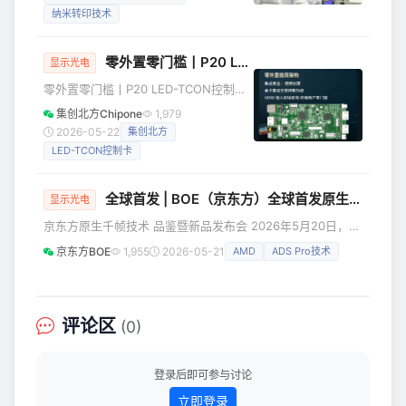
得灵感，基于纳米转印技术，成功制备
纳米转印技术
出全彩超高分辨率量子点发光二极管
（QLED），其像素密度最高可达惊人的
25400 PPI（每英寸像素数）。 该成果
零外置零门槛丨P20 LED-TCON控制卡重磅登场，重构LED显示体验！
显示光电
彻底打破了长期制约行业的“高分辨率”、
零外置零门槛丨P20 LED-TCON控制卡
“红绿蓝全彩”与“高性能”难以兼得的“不
重磅登场，重构LED显示体验！ 近日，
集创北方Chipone
1,979
可能三角”，标志着我国在高端显示芯片
集创北方重磅推出LED-TCON家族全新
2026-05-22
集创北方
领域取得了一项自主可控的原创性
成员 — P系列LED-TCON P20控制卡。
LED-TCON控制卡
该产品聚焦LED商显领域部署复杂、门槛
过高等核心痛点，融合集创北方在显示
控制、视频处理领域的核心技术积累，
全球首发 | BOE（京东方）全球首发原生千帧FHD护眼电竞显示器 真千帧硬实力引领电竞高刷新时代
显示光电
真正做到了"像使用液晶显示器一样使用
京东方原生千帧技术 品鉴暨新品发布会 2026年5月20日，在
LED屏"，为商业显示的规模化普及提供
这个表达热爱的日子里，BOE（京东方）以一场原生千帧技术
了全新解决方案。 零外置一体化架构
京东方BOE
1,955
2026-05-21
AMD
ADS Pro技术
品鉴暨新品发布会，向每一位热爱电竞的玩家深情告白：“千
重构LED
帧不失真，帧帧皆热爱”。继SID 2026国际显示周全球首发原
生千帧显示技术之后，京东方迅速落地应用，携手冠捷、
AMD、京东等产业生态伙伴，全球首发原生千帧FHD护眼电
评论区
(0)
竞显示器。这并非一次简单的参数刷新——通过多项技术突
破，京东
登录后即可参与讨论
立即登录