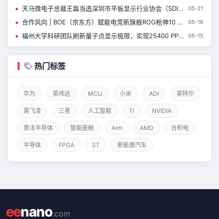
天马微电子总裁王磊当选深圳市平板显示行业协会（SDIA）第七届理事会会长
05-21
合作风向 | BOE（京东方）赋能电竞新旗舰ROG枪神10 Plus超竞版 首创BLMB动态无拖影技术开启电竞新纪元
05-16
福州大学科研团队刷新量子点显示极限，实现25400 PPI像素密度！
05-15
热门标签
华为
英伟达
MCU
小米
ADI
英特尔
英飞凌
三星
人工智能
TI
NVIDIA
意法半导体
智能座舱
Arm
AMD
台积电
半导体
FPGA
ST
新能源汽车
ee
nano
.com