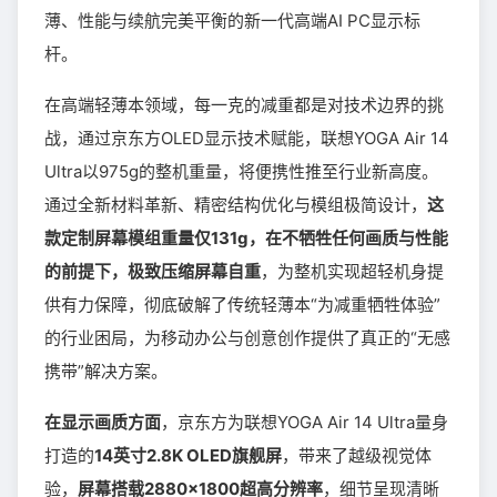
薄、性能与续航完美平衡的新一代高端AI PC显示标
杆。
在高端轻薄本领域，每一克的减重都是对技术边界的挑
战，通过京东方OLED显示技术赋能，联想YOGA Air 14
Ultra以975g的整机重量，将便携性推至行业新高度。
通过全新材料革新、精密结构优化与模组极简设计，
这
款定制屏幕模组重量仅131g，在不牺牲任何画质与性能
的前提下，极致压缩屏幕自重
，为整机实现超轻机身提
供有力保障，彻底破解了传统轻薄本“为减重牺牲体验”
的行业困局，为移动办公与创意创作提供了真正的“无感
携带”解决方案。
在显示画质方面
，京东方为联想YOGA Air 14 Ultra量身
打造的
14英寸2.8K OLED旗舰屏
，带来了越级视觉体
验，
屏幕搭载2880×1800超高分辨率
，细节呈现清晰