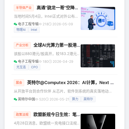
的领军者，这家 “AI 光芯片第一股” 的上
光科技而
高通"骁龙一哥"空降英特尔，执掌PC+物理AI
市，不仅是中国硬科技企业突破算力瓶
半导体产业
颈的里程碑，更标志着光子计算从实验
当地时间5月4日，Intel正式对外公布两
室走向商业化的关键跨越。 曦智科技此
项核心高管任命，全面强化核心业务布
电子工程专辑
218
2026-05-09
次发行定价183.2 港元 / 股（定价区间
局与AI创新战略。 其中，高通技术公司
物理AI
Intel
上限），开盘价直接飙升至880 港元，
前执行副总裁Alex Katouzian的加盟，
涨幅
成为全球半导体行业最受关注的人事变
全球AI光算力第一股港股上市暴涨380%
动。 Katouzian出任新设业务集团EVP
产业分析
兼总经理 根据Intel公布的信息，Alex
该股以880港元/股高开，较183.2港元的
Katouzian将于本月正式加入Intel，出任
发行价暴涨380.35%，总市值一度达到
电子工程专辑
180
2026-04-29
公司执行副总裁兼新设立的"客户端计算
809.3亿港元。 前一日（4月27日）的暗
光互连
CPO
与物理人工智能集团"（Cl
盘交易已提前预示了这场资本狂欢：曦
智科技暗盘一度涨超360%，最终收报约
英特尔@Computex 2026：AI计算，Next Level！
794港元，涨幅超330%。 豪华股东阵容
展会
与募资投向 此次IPO，曦智科技全球发
从开放平台到合作伙伴 从芯片、软件到系统的真实落地动能
售1379.52万股H股，募资净额约25.27
英特尔勾勒AI计算生态的全面进展 在即将举办的
英特尔中国
520
2026-05-21
算力
英特尔
亿港元。其基石投资者阵容堪称横跨产
Computex2026上，英特尔将为观众呈现AI计算新时代的宏
业、主权财富与国际长钱的“顶配”：阿里
大蓝图，并把支撑这幅蓝图的每一环生态进展，一一带到台
前。 6月2日，英特尔CEO陈立武登台开讲。 话题涵盖：
欧盟新规今日生效：笔记本电脑必须配备USB-C接口
政策法规
● 从AI PC到边缘侧、数据中心再到云端，算力动能的全线释
4月28日消息，欧盟统一充电接口法规正
放 ● 芯片创新、开放平台与深度生态协同形成合力，让客户
式扩展至笔记本电脑领域。这意味着从