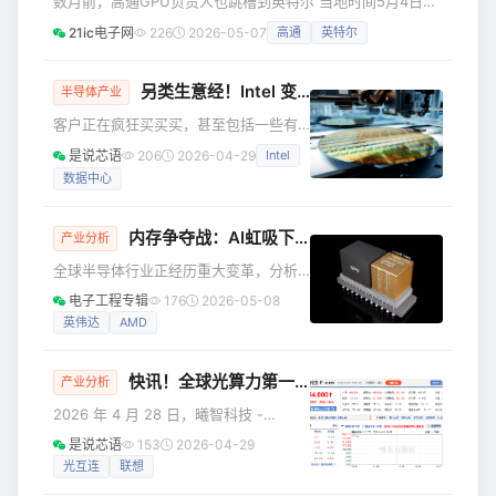
数月前，高通GPU负责人也跳槽到英特尔 当地时间5月4日，
副总裁、中国区总经理郭威，阐释英特
英特尔宣布了一项重要人事任命。 Alex Katouzian正式加入
21ic电子网
226
2026-05-07
高通
英特尔
尔顺应智能体应用需求，利用至强和锐
英特尔。 他曾是高通技术公司执行副总裁。 他还曾担任高通
炫的双芯协同，让AI工作站真正做到了
移动、计算和扩展现实（XR）业务集团总经理。 加入英特尔
能攻、能守、能合 英特尔至强
后，他出任执行副总裁。 同时，他兼任客户端计算与物理人
另类生意经！Intel 变卖残次 CPU 反而卖到爆
半导体产业
工智能集团总经理。 他将直接向英特尔CEO陈立武汇报。
客户正在疯狂买买买，甚至包括一些有
Alex Katouzian在半导体行业有超过35年
缺陷的CPU芯片。 Intel2026年第一季
是说芯语
206
2026-04-29
Intel
度财报业绩大幅超预期引发关注。据报
数据中心
道，该公司已证实，已将原本会被当作
废品处理的低质CPU推向市场获利，而
面对极度旺盛的行业需求，下游客户对
内存争夺战：AI虹吸下的供应危机
产业分析
这些芯片照单全收，甚至出现了抢购的
全球半导体行业正经历重大变革，分析
情况。 4月23日，Intel发布2026财年第
师称之为“存储器大转型”。2026年伊
一季度财报。财报显示，公司当期营收
电子工程专辑
176
2026-05-08
始，市场呈现两极分化：AI驱动的基础
达136亿美元，远超市场预期的123.6亿
英伟达
AMD
设施领域蓬勃发展，而消费电子市场则
美元；非GAAP毛利率达
面临供应短缺和价格上涨的困境。 这种
快讯！全球光算力第一股诞生，开盘暴涨 380%！
分化源于硅晶圆产能分配的巨大转变。
产业分析
高利润的AI组件，尤其是高带宽内存
2026 年 4 月 28 日，曦智科技 -
(HBM)，挤占了原本用于笔记本电脑、
P（01879.HK） 正式在港交所主板挂牌
是说芯语
153
2026-04-29
智能手机和游戏机芯片的产能空间。 超
交易，作为港交所 18C 章特专科技公司
光互连
联想
级周期的经济效益 对于全球领先的存储
首批上市企业、全球光电混合算力领域
器制造商——SK海力士、三星电子和美