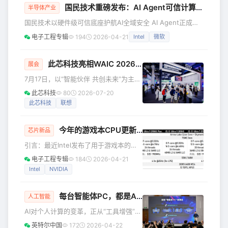
国民技术重磅发布：AI Agent可信计算安全方案
VR/AR、云计算、数字孪生、人工智能
半导体产业
等各个领域。这些数字科技，不仅提升
国民技术以硬件级可信底座护航AI全域安全 AI Agent正成为
了比赛判罚的准确性，也改变了场外观
企业智能化升级的核心入口，深度融入AI算力集群、智算中
电子工程专辑
194
2026-04-21
Intel
微软
众的观赛体验。 今天这篇文章就给大家
心、边缘节点、容器云平台等场景，承担API调度、数据库管
详细盘点一下，本届世界杯到底用了哪
理、隐私数据处理、云资源运维等关键任务。 随着AI大模型
些黑科技。 搭载IMU芯片的比赛用球 我
规模化部署，Agent安全风险已蔓延至算力基础设施层，主要
此芯科技亮相WAIC 2026，全场景Agentic Compute算力矩阵首秀上海
展会
们从赛场
表现为：身份凭证被盗用、模型权重被篡改、推理数据被内存
7月17日，以“智能伙伴 共创未来”为主题
窃取、权限被越权滥用。同时，密钥、模型资产等核心信息在
的2026世界人工智能大会（WAIC）在
此芯科技
80
2026-07-20
内存
上海拉开帷幕。作为国产高性能智能体
此芯科技
联想
CPU芯片的代表企业，此芯科技携五大
系列产品矩阵集中亮相，涵盖AGX
今年的游戏本CPU更新，Intel没怎么谈性能，重点是在…
Station、Agentic Computer、Agentic
芯片新品
Box、Agentic Infra、Agentic Robot，
引言：最近Intel发布了用于游戏本的酷
全面展示了从底层芯片、操作系统到落
睿Ultra 200HX Plus系列处理器，只不
电子工程专辑
184
2026-04-21
地场景的端、边、云全域协同Agentic
过重点似乎不在芯片本身… 前不久，
Intel
NVIDIA
Comp
Intel发布了面向台式机的Arrow Lake-S
Refresh处理器，也就是酷睿Ultra 200S
每台智能体PC，都是AI时代的新入口
Plus系列——电子工程专辑也做了此系
人工智能
列处理器的实机体验。 按照惯例，沿用
AI对个人计算的变革，正从“工具增强”迈
台式机CPU方案、面向高性能游戏本或
入“智能伙伴”的新阶段。依托于英特尔
英特尔中国
172
2026-04-22
移动工作站的Arrow Lake-HX Refresh