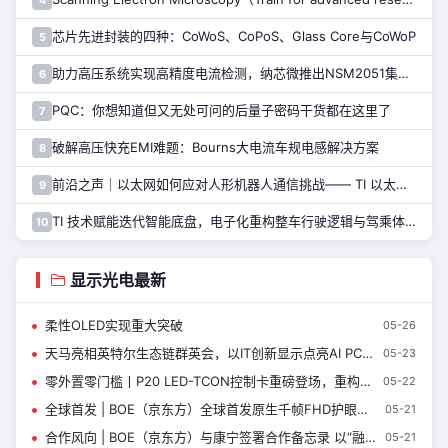
芯片先进封装的四种：CoWoS、CoPoS、Glass Core与CoWoP
5
助力高压系统实现高精度电流检测，纳芯微推出NSM2051集成式霍尔电流传感器
6
PQC：你想知道但又无处可问的后量子密码干货都在这里了
7
破解高压快充EMI难题：Bourns大电流车规电感解决方案
8
前沿之声｜以太网如何应对人形机器人通信挑战—— TI 以太网产品系列助力解决
9
TI 技术赋能迭代智能底盘，电子化重构整车行驶逻辑与驾乘体验
10
显示光电最新
柔性OLED实现重大突破
05-26
天马亮相英特尔生态链群英会，以IT创新显示点亮AI PC新体验
05-23
零外置零门槛丨P20 LED-TCON控制卡重磅登场，重构LED显示体验！
05-22
全球首发 | BOE（京东方）全球首发原生千帧FHD护眼电竞显示器 真千帧硬实力引领电竞高刷新时代
05-21
合作风向 | BOE（京东方）与康宁签署合作备忘录 以“融合共生”探索产业新未来
05-21