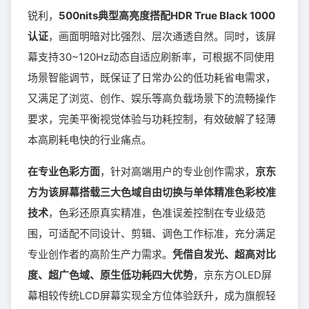
锐利，
500nits典型高亮度搭配HDR True Black 1000
认证
，画面明暗对比强烈、层次通透自然。同时，该屏
幕支持30~120Hz动态自适应刷新率，可根据不同使用
场景智能调节，既保证了日常办公的低功耗省电需求，
又满足了浏览、创作、娱乐等高负载场景下的流畅操作
要求，完美平衡视觉体验与功耗控制，有效破解了轻薄
本高刷耗电快的行业痛点。
在专业色彩方面
，针对高端用户的专业创作需求，
京东
方为该屏幕搭载三大色域自由切换与单体精准色彩校准
技术
，色彩还原真实精准，色准误差控制在专业级范
围，可适配不同设计、剪辑、调色工作标准，充分满足
专业创作者的高阶生产力需求。
凭借自发光、超高对比
度、超广色域、原生低功耗四大优势
，京东方OLED屏
幕相较传统LCD屏幕实现全方位体验跃升，成为旗舰轻