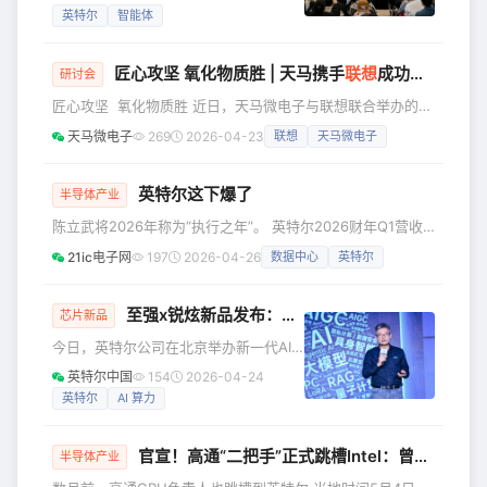
® 酷睿™ Ultra和英特尔® 酷睿™ 处理器
英特尔
智能体
提供的强大本地AI算力，现在，用户仅
通过单台设备即可融合云端与本地智
匠心攻坚 氧化物质胜 | 天马携手
联想
成功举办NB Oxide Workshop
能，实现生产力跃升。凭借在全球PC产
研讨会
业的深厚生态积累，英特尔正推动AI智
匠心攻坚 氧化物质胜 近日，天马微电子与联想联合举办的
能体的普及——让每个人的PC，都成为
NB Oxide Workshop在厦门天马光电子圆满举行。本次会议
天马微电子
269
2026-04-23
联想
天马微电子
进入AI时代的智能入口。 “人人可用”的
以“领悟十五五战略使命，铸就NB氧化物质量口碑” 为指引，
AI数字员工 智能体PC是为高效运行智能
天马微电子执行副总裁姜华玮携核心团队出席，联想质量及技
体而打造的AI
术团队共同参与。双方围绕氧化物产品质量策划、风险管控、
英特尔这下爆了
半导体产业
量产保证等核心议题深入研讨，并在现场签署模组AOI深化合
陈立武将2026年称为“执行之年”。 英特尔2026财年Q1营收
作意向书，以实际行动践行 “共识·共行·共赢” 的合作
135.8亿美元，同比增7%，连续6季度超预期。 数据中心与AI
21ic电子网
197
2026-04-26
数据中心
英特尔
业务收入同比涨22%，代工业务涨16%。 non-GAAP净利润
15亿美元，同比暴涨156%。 净亏损37亿美元，源于两项一次
性支出，剔除后盈利15亿美元。 盘后股价飙升19%，今年迄
至强x锐炫新品发布：为AI工作站平台做加法，让专业创作从容表达
芯片新品
今累计涨81%。 英特尔发布2026年第一季度财报 客户端计算
今日，英特尔公司在北京举办新一代AI
事业部收入77亿美元，环比
工作站平台发布会，推出英特尔®至强
英特尔中国
154
2026-04-24
® 600工作站处理器与英特尔锐炫™ Pro
英特尔
AI 算力
B70、B65 GPU。双芯的强强联合，将
为AI开发者与企业打造覆盖从日常应用
官宣！高通“二把手”正式跳槽Intel：曾是骁龙处理器一哥
和专业重负载AI应用、且颇具成本效益
半导体产业
的高效工作平台。 英特尔市场营销集团