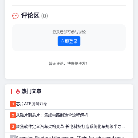
方）光幕技术集中亮相——深度赋能蔚
来ES9、小鹏GX、岚图泰山黑武士等年
度重磅新车，并在极氪009光辉、红旗
评论区
(0)
H9等已上市热销车型上实现稳定应用。
多款车型的大规模商业化落地，不仅标
志着京东方光幕技术已迈入高度成熟与
登录后即可参与讨论
稳定量产的新阶段，更预示着智能调光
立即登录
方案正加
暂无评论，快来抢沙发！
热门文章
芯片ATE测试介绍
1
从硅片到芯片：集成电路制造全流程解析
2
聚焦软件定义汽车架构变革 长电科技打造系统化车规级半导体封测能力
3
Scanning Electron Microscopy（Train for advanced research）扫描电子显微镜介绍（二）
4