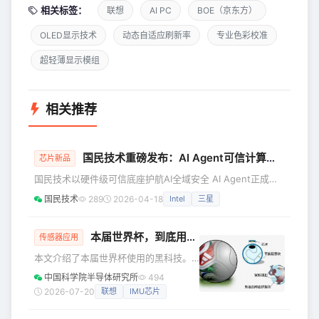
相关标签：
联想
AI PC
BOE（京东方）
OLED显示技术
动态自适应刷新率
专业色彩校准
超轻薄显示模组
相关推荐
国民技术重磅发布：AI Agent可信计算安全方案
芯片新品
国民技术以硬件级可信底座护航AI全域安全 AI Agent正成为
企业智能化升级的核心入口，深度融入AI算力集群、智算中
国民技术
289
2026-04-18
Intel
三星
心、边缘节点、容器云平台等场景，承担API调度、数据库管
理、隐私数据处理、云资源运维等关键任务。 随着AI大模型
规模化部署，Agent安全风险已蔓延至算力基础设施层，主要
本届世界杯，到底用了哪些黑科技？
传感器应用
表现为：身份凭证被盗用、模型权重被篡改、推理数据被内存
本文介绍了本届世界杯使用的黑科技。
窃取、权限被越权滥用。同时，密钥、模型资产等核心信息在
今年这届世界杯，已经进入尾声啦！ 这
中国科学院半导体研究所
494
内存
届世界杯，是有史以来科技含量最高的
2026-07-20
联想
IMU芯片
一届世界杯。在球场内外，融入了大量
的前沿数字科技，涵盖了5G、物联网、