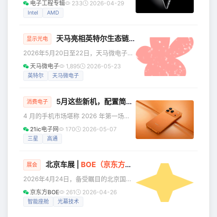
电子工程专辑
233
2026-04-29
在部署和
即日起，所有在欧盟市场销售的新款笔
Intel
AMD
记本电脑，必须配备USB-C接口用于充
电。 早在2024年12月28日，欧盟便已
天马亮相英特尔生态链群英会，以IT创新显示点亮
强制要求手机、平板电脑、数码相机、
显示光电
耳机、游戏机及便携扬声器等中小型电
2026年5月20日至22日，天马微电子受
子设备统一使用USB-C接口。经过一年
邀参加Intel在上海举办的2026年度英特
天马微电子
1,895
2026-05-23
多的市场磨合与技术铺垫，新规终于覆
尔生态链群英会（Intel Client
英特尔
天马微电子
盖技术门槛更高的笔记本电脑领域。 新
Ecosystem Symposium）暨边缘AI产
规的核心逻辑简单而有力：提升消费者
业生态创新大会（Edge Solution
便
5月这些新机，配置简直要命啊！
Summit 2026），并在现场重点展示了
消费电子
In-cell Touch、超宽变频、低功耗等核
4 月的手机市场堪称 2026 年第一场
心显示技术，彰显其在高端 IT 显示领域
「大乱斗」，华为祭出 Pura 90 系列、
21ic电子网
170
2026-05-07
的硬核实力。 当前AI浪潮正在席卷千行
PuraX Max 大阔折手机，vivo、OPPO
三星
高通
百业，
交出自己的全新影像超大杯旗舰，小
米、一加性能中端再加码等等。 一转眼
北京车展 |
BOE（京东方）
光幕技术闪耀2026北京
来到 5 月，相比起刚刚过去的 4 月份，
展会
的确没有那么多旗舰级新品到来。不
2026年4月24日，备受瞩目的北京国际
过，由于临近 618 大促，不少厂商也有
汽车展览会在中国国际展览中心隆重开
京东方BOE
261
2026-04-26
一些诚意之作要在这个月登场，比如小
幕。在这场汇聚全球创新力量、定义未
智能座舱
光幕技术
米、iQOO 全新定位的新机，荣耀 600
来出行方向的行业盛会上，BOE（京东
系列