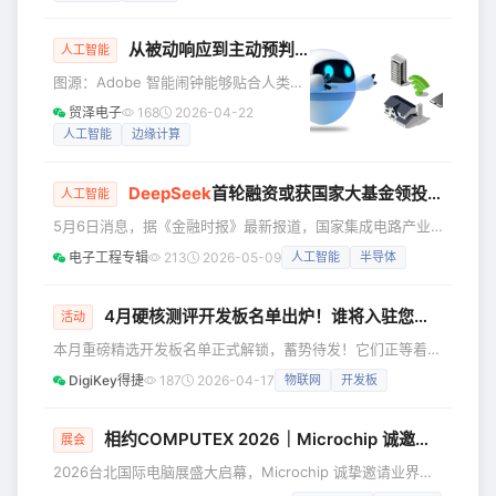
被守候多时的各国记者围住。 其中，现
场一名记者，用英语大声提出问题：“英
从被动响应到主动预判：如何构建真正以人为中心的AI系统
伟达会向华为出售芯片吗？ ” 现场瞬间
人工智能
安静了下来，所有人的目光都聚焦在黄
图源：Adobe 智能闹钟能够贴合人类的
仁勋脸上。 只见他明显愣了一下，脸上
自然睡眠节律，在适合的时机轻柔唤醒
贸泽电子
168
2026-04-22
掠过一丝错愕，随后是短暂的沉默。 他
用户。数字助手则会在人们拿起设备之
人工智能
边缘计算
微微侧头，仿佛在确认自己是否听错了
前，就提前准备好天气预报、整理关键
问题。 几秒钟后，他缓缓开口，语气里
信息，并将日常安排规划妥当。通过此
带着一种
DeepSeek
首轮融资或获国家大基金领投，估值飙升至450亿美元！
类设备，人工智能（AI）已悄然融入人
人工智能
们的日常生活，在后台自动执行各项日
5月6日消息，据《金融时报》最新报道，国家集成电路产业
常任务，几乎无需人工干预。 从晨间例
投资基金（简称“国家大基金”）正在与国内领先的大语言模型
电子工程专辑
213
2026-05-09
人工智能
半导体
行事务到工作任务，智能系统正在重塑
公司DeepSeek洽谈主导其首轮融资事宜，该轮融资对
人们的生活方式和思维模式。智能家居
DeepSeek的估值有望达到450亿美元（约合3077.95亿元人
通过持续的反馈学习用户习惯，在用户
民币）左右。这一估值较数周前谈判早期阶段的200亿美元直
4月硬核测评开发板名单出炉！谁将入驻您的工作台？
活动
提出需求之前就预
接翻了一番。 就在数周前的谈判早期阶段，外界对
本月重磅精选开发板名单正式解锁，蓄势待发！它们正等着被
DeepSeek的估值还处于200亿美元左右，而现在直接翻了一
您领取、实测、玩出新花样！ 精选开发板亮点抢先看：
番，
DigiKey得捷
187
2026-04-17
物联网
开发板
Qorvo 用于评估DWM3001C UWB模块的便捷套件 M5Stack
K145 机器人开发板，高算力实时运动控制主控 M5Stack 面
向 AI视觉与IoT应用场景的聊天机器人开发板 Arduino UNO
相约COMPUTEX 2026｜Microchip 诚邀您莅临台北展会，共启创新未来
展会
Q 系列高性能SBC，面向更复杂的边缘计算与AI应用场景 名
2026台北国际电脑展盛大启幕，Microchip 诚挚邀请业界伙
伴、行业同仁，莅临台北六福万怡酒店参观我们专属展览！