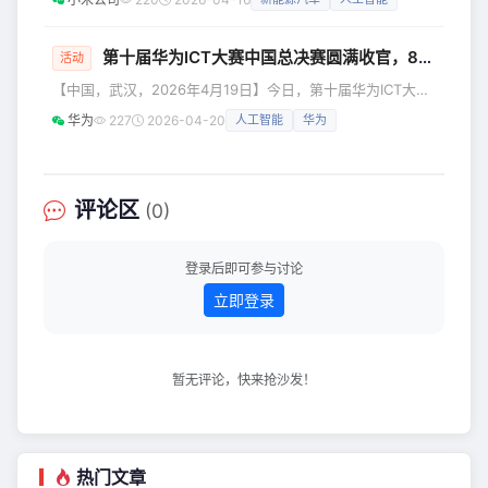
2012年，《屌丝男士》作为最早的微短
前。而“真诚热爱”这四个字，始终刻在每一个小米人的骨子
剧进入视野。其单集时长5-10分钟、以
里。 4月9日晚，2026「我们小米人」价值观大会在北京小米
段子合集的形式呈现，成为新的视频
科技园篮球馆圆满落幕。全球44个分会场、一万多名小米人
第十届华为ICT大赛中国总决赛圆满收官，83支队伍晋级出征全球总决赛！
活动
通过线上线下联动，共同见证了这场属于小米人的文化盛会。
【中国，武汉，2026年4月19日】今日，第十届华为ICT大赛
01 脚踏实地，仰望星空 大会伊始，小米集团合伙人、集团总
中国总决赛闭幕式暨颁奖典礼于华中科技大学光谷体育馆隆重
裁兼手
华为
227
2026-04-20
人工智能
华为
举行，各项赛事圆满收官。本次中国总决赛挑战赛、精英赛、
教学赛线下赛道，由华中科技大学和华为联合举办，全方位搭
建多层次、专业化的技术竞技与创新交流平台。颁奖典礼现场
正式公布了本届大赛中国总决赛各赛道获奖结果，其中，斩获
评论区
(0)
实践赛、创新赛、编程赛三大赛道晋级资格的83支精英队
伍，将代表中国赛
登录后即可参与讨论
立即登录
暂无评论，快来抢沙发！
热门文章