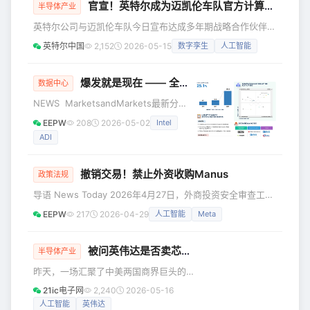
官宣！英特尔成为迈凯伦车队官方计算合作伙伴
半导体产业
英特尔公司与迈凯伦车队今日宣布达成多年期战略合作伙伴关
系，英特尔正式成为迈凯伦万事达一级方程式车队(McLaren
英特尔中国
2,152
2026-05-15
数字孪生
人工智能
Mastercard Formula 1 Team)、艾睿迈凯伦印地车队(Arrow
McLaren IndyCar Team)、迈凯伦F1模拟赛车队(McLaren
F1 Sim Racing Team)官方计算合作伙伴，为这项全球技术要
爆发就是现在 —— 全球数据中心半导体市场2029预测
数据中心
求极高的运动提供人工智能和高性能架构的先进计
NEWS MarketsandMarkets最新分析
报告预计，全球数据中心半导体市场规
EEPW
208
2026-05-02
Intel
模将从2024年的868亿美元增长至2029
ADI
年的2658亿美元，2024-2029年复合年
增长率（CAGR）达25.1%。 市场增长的
核心驱动因素包括：AI及生成式AI工作负
撤销交易！禁止外资收购Manus
政策法规
载的快速扩张、超大规模云服务商的投
导语 News Today 2026年4月27日，外商投资安全审查工作
入加码、高性能计算与加速处理器需求
机制办公室（国家发展改革委）发布《对外资收购Manus项
攀升、高带宽内存（HBM）等先进存储
EEPW
217
2026-04-29
人工智能
Meta
目作出安全审查决定》。外商投资安全审查工作机制办公室
技术的普及，以及现代云数据中心基础
（国家发展改革委）依法依规对外资收购Manus项目作出禁
止投资决定，要求当事人撤销该收购交易。 这是《外商投资
被问英伟达是否卖芯片给华为，黄仁勋回应很微妙
半导体产业
安全审查办法》2020年实施以来，首个被公开叫停的AI领域
昨天，一场汇聚了中美两国商界巨头的
外资收购案。从国际比较视角来看，世界主要经济体近年来均
会谈结束后。 英伟达创始人兼CEO黄仁
21ic电子网
2,240
2026-05-16
勋在随行人员的陪同下走出会场，立刻
人工智能
英伟达