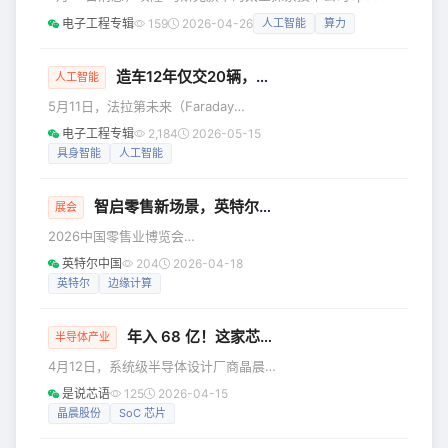
智能技术与半导体产业加速融合的背景下，华润微电子精准洞
正式对外宣布，已与人工智能编程初创公司Cursor达成一项
悉“人
电子工程专辑
159
2026-04-26
人工智能
算力
极具战略意义的协议。根据协议，SpaceX获得了在今年晚些
时候以600亿美元（约合人民币4098亿元）价格收购Cursor
的权利，或者以100亿美元收购双方正在合作的项目。
造车12年仅交20辆，贾跃亭改行造机器人了
人工智能
SpaceX在X平台上发布的声明中，详细阐述了这一非同寻常
5月11日，法拉第未来（Faraday
的合作架构。声明指出：“SpaceX AI和Cu
Future，简称FF）创始人贾跃亭在社交
电子工程专辑
2,184
2026-05-15
平台发布视频，正式宣布公司重大战略
具身智能
人工智能
升级：FF将升级为物理AI生态系统公
司，核心资源向具身智能机器人赛道倾
智启零售新场景，英特尔亮相中国零售业博览会
斜，业务聚焦人形与仿生机器人、汽车
展会
机器人两大核心引擎。在战略执行节奏
2026中国零售业博览会
上，首阶段将以人形和仿生机器人为
（CHINASHOP）在杭州圆满落幕。作
英特尔中国
204
2026-04-18
主，汽车机器人为辅。 从造车到"物理AI
为全球科技创新的驱动者，英特尔亮相
英特尔
边缘计算
生态"，贾跃亭重新出任FF全球CEO 据
本届博览会，并承办英特尔零售行业创
贾跃亭在视频中表述，FF未来将专注
新论坛，携手海石商用、中科英泰、桑
年入 68 亿！这家芯片龙头拟赴港 “A+H” 上市
达银络、多点数智等生态伙伴，共同展
半导体产业
示覆盖门店交易、运营管理与全场防损
4月12日，系统级半导体设计厂商晶晨半
的零售AI整体解决方案，分享实践心得
导体（上海）股份有限公司（下称“晶晨
是说芯语
125
2026-04-15
与行业洞察，推动零售行业迈向智能化
股份”）正式向港交所递交招股书，拟于
晶晨股份
SoC 芯片
新阶段。 “ 随着越来越多的零售商超将
主板挂牌上市。这是该公司继2025年9
智能体AI和多模态大模型融入门店场
月递表失效后，再次启动赴港上市申