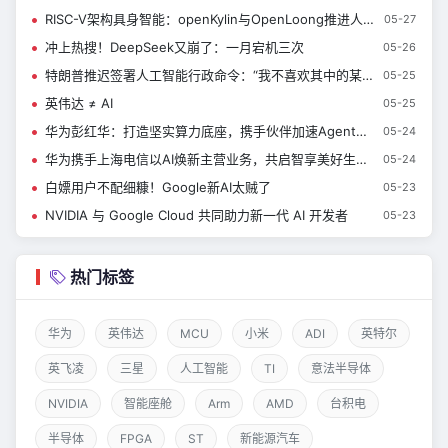
RISC-V架构具身智能：openKylin与OpenLoong推进人形机器人适配
05-27
冲上热搜！DeepSeek又崩了：一月宕机三次
05-26
特朗普推迟签署人工智能行政命令：“我不喜欢其中的某些方面”
05-25
英伟达 ≠ AI
05-25
华为彭红华：打造坚实算力底座，携手伙伴加速Agent应用创新
05-24
华为携手上海电信以AI焕新主营业务，共启智享美好生活新时代
05-24
白嫖用户不配细糠！Google新AI太贼了
05-23
NVIDIA 与 Google Cloud 共同助力新一代 AI 开发者
05-23
热门标签
华为
英伟达
MCU
小米
ADI
英特尔
英飞凌
三星
人工智能
TI
意法半导体
NVIDIA
智能座舱
Arm
AMD
台积电
半导体
FPGA
ST
新能源汽车