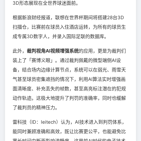
3D形态展现在全世界球迷面前。
根据新浪财经报道，联想在世界杯期间将搭建28台3D
扫描仓，比赛前在球员入住酒店运转，为所有的球员生
成专属3D数字人，并录入国际足联的数据库。
此外，
裁判视角AI视频增强系统
的应用，更是为裁判们
装上了「赛博义眼」。通过裁判佩戴的微型端侧AI设
备，结合场内边缘计算节点，系统可以在弱光、雨雪天
气甚至球员密集遮挡的情况下，利用AI算法实时增强画
面清晰度、补充丢失的帧数，甚至高亮标注潜在的犯规
动作轨迹。这极大地提升了判罚的准确率，同时也缓解
了裁判员的精神压力。
雷科技（ID：leitech）认为，AI技术进入到判罚体系，
能同时兼顾准确和高效，既让比赛更公平，也能避免比
赛长时间中断而影响流畅度，这是前AI时代的电子技术