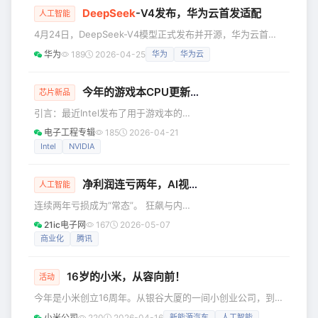
景，端侧设备的AI算力需
DeepSeek
-V4发布，华为云首发适配
请，此前其已在2019年8月登陆上交所
人工智能
科创板，此次冲击“A+H”两地上市，旨在
4月24日，DeepSeek-V4模型正式发布并开源，华为云首发
进一步拓宽融资渠道，推进全球化战略
适配。DeepSeek-V4拥有百万Token超长上下文，在Agent
华为
189
2026-04-25
华为
华为云
布局。 公开信息显示，晶晨股份是国内
能力、世界知识和推理性能上均实现国内与开源领域的领先。
领先的系统级半导体设计厂商，核心业
其中，DeepSeek-V4-Flash模型参数下降至284B，推理成本
务聚焦于智慧家庭、智慧办公、智慧出
进一步降低，模型参数和激活更小，V4-Flash能够提供更加
今年的游戏本CPU更新，Intel没怎么谈性能，重点是在…
芯片新品
行
快捷、经济的API服务，实现百万上下文普惠。当前，华为云
引言：最近Intel发布了用于游戏本的酷
MaaS模型即服务平台已
睿Ultra 200HX Plus系列处理器，只不
电子工程专辑
185
2026-04-21
过重点似乎不在芯片本身… 前不久，
Intel
NVIDIA
Intel发布了面向台式机的Arrow Lake-S
Refresh处理器，也就是酷睿Ultra 200S
净利润连亏两年，AI视频厂商烧钱攻坚商业化
Plus系列——电子工程专辑也做了此系
人工智能
列处理器的实机体验。 按照惯例，沿用
连续两年亏损成为“常态”。 狂飙与内卷
台式机CPU方案、面向高性能游戏本或
进行时，“不赚钱”也还是要做？ 一边是
21ic电子网
167
2026-05-07
移动工作站的Arrow Lake-HX Refresh
资本竞逐、玩家入场，赛道热火朝天般
商业化
腾讯
翻滚；一边是厂商加紧研发投入、加快
技术升级迭代，但财务上的入不敷出、
16岁的小米，从容向前！
历历在目。 即便如此，AIGC赛道上野蛮
活动
生长的AI短剧仍然吸引着“前赴后继”的人
今年是小米创立16周年。从银谷大厦的一间小创业公司，到如
们。 实际上，短剧并不是新生事物。
今覆盖“人车家全生态”的科技企业，我们一路走来，从容向
小米公司
220
2026-04-16
新能源汽车
人工智能