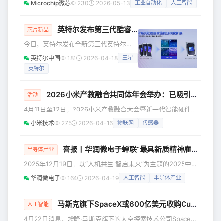
Microchip微芯
230
2026-05-13
工业自动化
人工智能
📅 展会时间：6 月 2 日 —6 月 5 日（周二至周五） ⏰ 参观
时段：上午 9:30 – 下午 17:00 ⚠️温馨提醒：6 月 5 日展览提
前至下午 14:00 结束 本次展会，Microchip 将展出多元化创
英特尔发布第三代酷睿处理器，重塑日常计算体验
芯片新品
新产品及全套解决方案，全面覆盖各大热门应用领域： ▪️ 数
今日，英特尔发布全新第三代英特尔
据
® 酷睿™ 移动处理器，为注重价值的用
英特尔中国
181
2026-04-18
三星
户、商用产品及边缘设备带来强劲性
英特尔
能、卓越续航和AI能力。 第三代英特尔
酷睿处理器为价值驱动型用户而设计，
基于第三代英特尔酷睿Ultra（代号
2026小米产教融合共同体年会举办：已吸引超400家院校加入，第三座产教融合基地落地四川成都
活动
Panther Lake）的架构与先进的Intel
4月11日至12日，2026小米产教融合大会暨新一代智能硬件技
18A制程节点，致力于为教育机构、小型
术行业产教融合共同体（下文简称小米产教融合共同体）年会
企业和注重价值的用户提供卓越计算体
小米技术
275
2026-04-16
物联网
传感器
在四川成都科幻馆召开。本次大会以“产教共蓉·开源无界”为主
验，并以前所未有的规模提供用户真正
题，汇聚政府、高校、科研机构、企业等多方力量，共同探讨
关心的功能。未来数月，来自领先
新一代智能硬件技术产业与教育深度融合的新路径。 在大会
喜报丨华润微电子蝉联“最具新质精神雇主”
半导体产业
现场，小米集团技术委员会办公室主任、集团产业标准部总经
2025年12月19日，以“人机共生 智启未来”为主题的2025中
理周珏嘉与成都菁弘投资集团有限公司总经理唐伟正式签约，
国年度最佳雇主颁奖盛典暨2025大学生就业发展高峰论坛在
宣布小米集
华润微电子
164
2026-04-19
人工智能
半导体产业
海南省三亚市成功举办。华润微电子董事王小虎出席了此次盛
典。在颁奖典礼上，华润微电子再度荣获“最具新质精神雇主”
奖项，这一荣誉充分彰显了业界对华润微电子在组织活力、技
马斯克旗下SpaceX或600亿美元收购Cursor，强化AI编程工具
人工智能
术创新及人才生态建设方面所取得成就的高度认可。 在人工
4月22日消息，埃隆·马斯克旗下的太空探索技术公司SpaceX