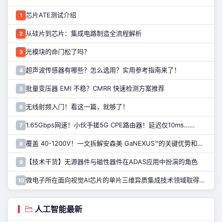
芯片ATE测试介绍
1
从硅片到芯片：集成电路制造全流程解析
2
光模块的命门松了吗？
3
超声波传感器有哪些？怎么选用？实用参考指南来了！
4
批量变压器 EMI 不稳？CMRR 快速检测方案推荐
5
无线射频入门！看这一篇，就够了！
6
1.65Gbps网速！小伙手搓5G CPE路由器！延迟仅10ms……
7
覆盖 40-1200V！一文拆解安森美 GaNEXUS™的关键优势和应用
8
【技术干货】无源器件与磁性器件在ADAS应用中扮演的角色
9
微电子所在面向视觉AI芯片的单片三维异质集成技术领域取得进展
10
人工智能最新