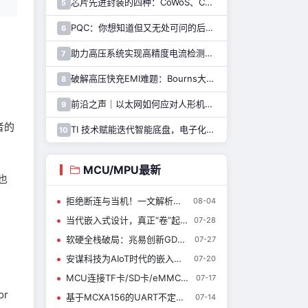
芯片先进封装的四种：CoWoS、CoPoS、Glass Core与CoWoP
5
PQC：你想知道但又无处可问的后量子密码干货都在这里了
6
助力高压系统实现高精度电流检测，纳芯微推出NSM2051集成式霍尔电流传感器
7
破解高压快充EMI难题：Bourns大电流车规电感解决方案
8
前沿之声｜以太网如何应对人形机器人通信挑战—— TI 以太网产品系列助力解决
9
者的
TI 技术赋能迭代智能底盘，电子化重构整车行驶逻辑与驾乘体验
10
MCU/MPU最新
也
拒绝断连与当机！一文解析笙泉科技 MCU 如何精準賦能物聯網(IoT)設備
08-04
当代嵌入式设计，真正“卷”起来的是底层控制器
07-28
软硬全栈破局：兆易创新GD32构建芯片之上的创新生态，让端侧AI触手可及
07-27
安谋科技为AIoT时代的嵌入式设备加上AI引擎：“星辰”CPU + Arm Helium + Arm Ethos NPU
07-20
MCU连接TF卡/SD卡/eMMC，基础知识快速掌握
07-17
or
基于MCXA156的UART不定长接收实战: 轻松实现智能帧结束判定
07-14