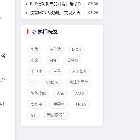
BLE低功耗产品开发？瑞萨DA14531开发问题及解决方案（系列1）
07-09
仅需MCU级功耗，实现大语言模型聊天：我们用i.MX RT700做到了！
07-06
o
热门标签
华为
英伟达
MCU
一格
小米
ADI
英特尔
英飞凌
三星
人工智能
应不
TI
NVIDIA
意法半导体
。
智能座舱
Arm
AMD
知
台积电
半导体
FPGA
ST
新能源汽车