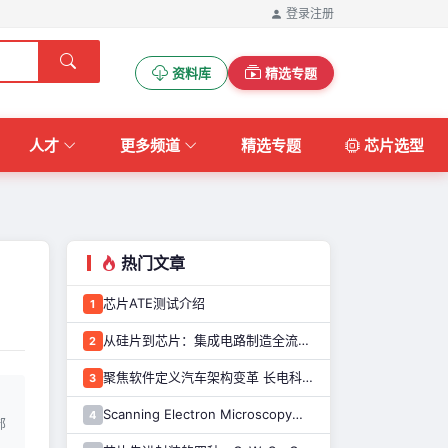
登录
注册
资料库
精选专题
人才
更多频道
精选专题
芯片选型
热门文章
芯片ATE测试介绍
1
从硅片到芯片：集成电路制造全流程解析
2
聚焦软件定义汽车架构变革 长电科技打造系统化车规级半导体封测能力
3
Scanning Electron Microscopy（Train for advanced research）扫描电子显微镜介绍（二）
4
部