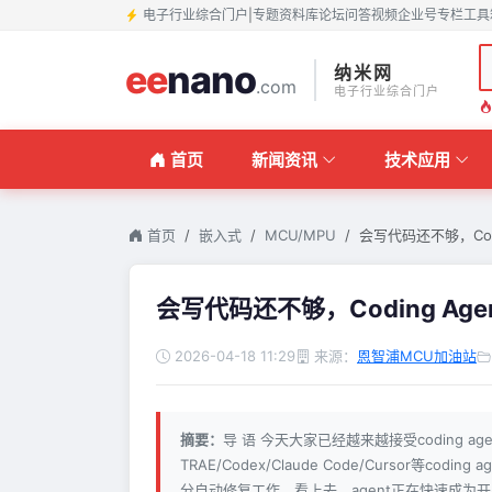
电子行业综合门户
|
专题
资料库
论坛
问答
视频
企业号
专栏
工具
ee
nano
纳米网
.com
电子行业综合门户
首页
新闻资讯
技术应用
首页
嵌入式
MCU/MPU
会写代码还不够，Codi
会写代码还不够，Coding Ag
2026-04-18 11:29
来源：
恩智浦MCU加油站
摘要：
导 语 今天大家已经越来越接受coding a
TRAE/Codex/Claude Code/Cursor
分自动修复工作。看上去，agent正在快速成为开