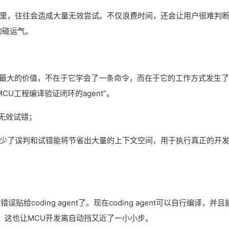
发里，往往会造成大量无效尝试。不仅浪费时间，还会让用户很难判
地碰运气。
？
ld-verify，最大的价值，不在于它学会了一条命令，而在于它的工作方式发生
MCU工程编译验证闭环的agent”。
无效试错；
资源，减少了误判和试错能将节省出大量的上下文空间，用于执行真正的开
误贴给coding agent了。现在coding agent可以自行编译，并且
。这也让MCU开发离自动挡又近了一小小步。