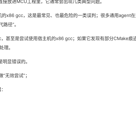
agent直接放进MCU工程里，它通常会出现几类典型问题。
的x86 gcc，这是最常见、也最危险的一类误判；很多通用agent在
代路径”。
，甚至是尝试使用宿主机的x86 gcc；如果它发现有部分CMake痕
程处理。
，是明显错误的。
“无效尝试”；
错：