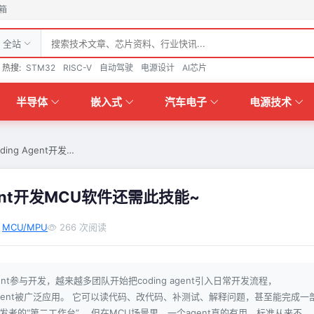
箱
全站
热搜:
STM32
RISC-V
自动驾驶
电源设计
AI芯片
半导体
嵌入式
汽车电子
电源技术
ng Agent开发…
ent开发MCU软件还需此技能~
MCU/MPU
266 次阅读
gent参与开发，越来越多团队开始把coding agent引入日常开发流程，
等coding agent被广泛应用。 它可以读代码、改代码、补测试、解释问题，甚至能完成一
发者的“第二工作台”。 但在MCU场景里，一个agent真的有用，标准从来不