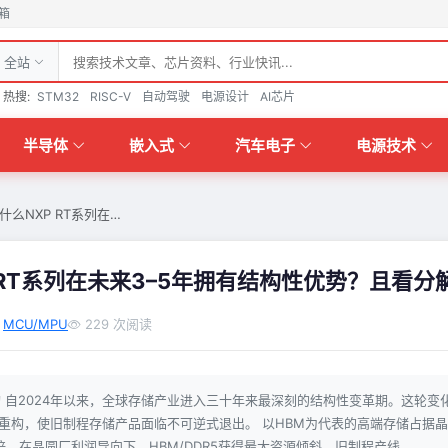
箱
全站
热搜:
STM32
RISC-V
自动驾驶
电源设计
AI芯片
半导体
嵌入式
汽车电子
电源技术
什么NXP RT系列在…
 RT系列在未来3–5年拥有结构性优势？且看分
MCU/MPU
229 次阅读
 自2024年以来，全球存储产业进入三十年来最深刻的结构性变革期。这轮变
能重构，使旧制程存储产品面临不可逆式退出。 以HBM为代表的高端存储占据晶
倍。在晶圆厂利润导向下，HBM/DDR5获得最大资源倾斜，旧制程产线