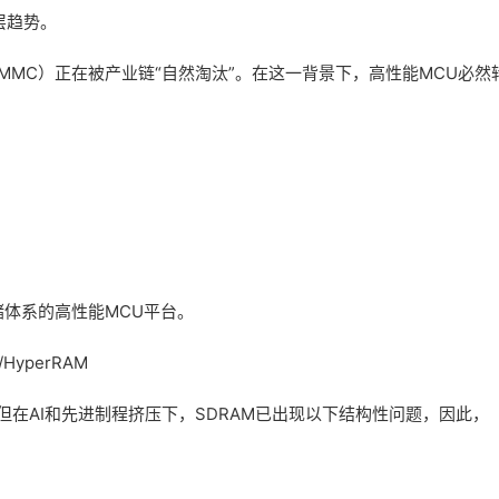
层趋势。
eMMC）正在被产业链“自然淘汰”。在这一背景下，高性能MCU必然
储体系的高性能MCU平台。
yperRAM
，但在AI和先进制程挤压下，SDRAM已出现以下结构性问题，因此，