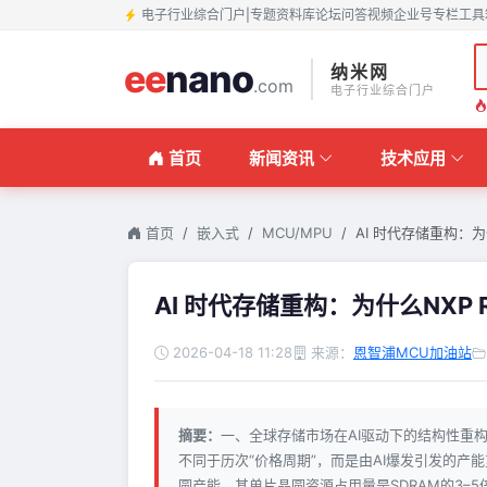
电子行业综合门户
|
专题
资料库
论坛
问答
视频
企业号
专栏
工具
ee
nano
纳米网
.com
电子行业综合门户
首页
新闻资讯
技术应用
首页
嵌入式
MCU/MPU
AI 时代存储重构：为
AI 时代存储重构：为什么NXP
2026-04-18 11:28
来源：
恩智浦MCU加油站
摘要：
一、全球存储市场在AI驱动下的结构性重构
不同于历次“价格周期”，而是由AI爆发引发的产
圆产能，其单片晶圆资源占用量是SDRAM的3–5