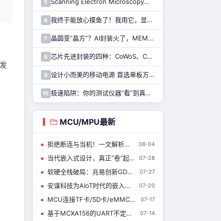
Scanning Electron Microscopy（Train for advanced research）扫描电子显微镜介绍（二）
5
我终于能放心摸鱼了！我用它，显示 Claude Code 执行状态……
6
晶圆变“晶方”？AI封装火了，MEMS也能用吗？
7
芯片先进封装的四种：CoWoS、CoPoS、Glass Core与CoWoP
8
爆发
设计小而美的移动电源 首选单板方案！
9
极速陷阱：你的测试仪器“看”到真实的SiC了吗?
10
：
MCU/MPU最新
拒绝断连与当机！一文解析笙泉科技 MCU 如何精準賦能物聯網(IoT)設備
08-04
当代嵌入式设计，真正“卷”起来的是底层控制器
07-28
软硬全栈破局：兆易创新GD32构建芯片之上的创新生态，让端侧AI触手可及
07-27
安谋科技为AIoT时代的嵌入式设备加上AI引擎：“星辰”CPU + Arm Helium + Arm Ethos NPU
07-20
MCU连接TF卡/SD卡/eMMC，基础知识快速掌握
07-17
基于MCXA156的UART不定长接收实战: 轻松实现智能帧结束判定
07-14