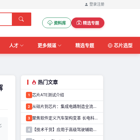
登录
注册
资料库
精选专题
人才
更多频道
精选专题
芯片选型
热门文章
解
芯片ATE测试介绍
1
从硅片到芯片：集成电路制造全流程解析
2
聚焦软件定义汽车架构变革 长电科技打造系统化车规级半导体封测能力
3
化
【技术干货】应用于高级驾驶辅助系统的图像传感器解决方案
4