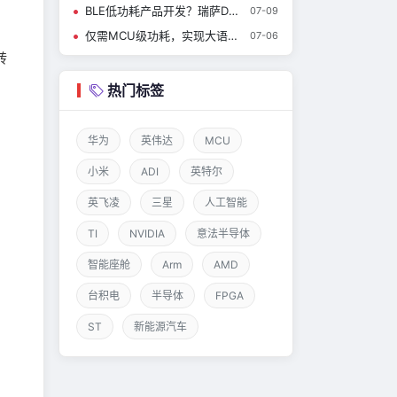
BLE低功耗产品开发？瑞萨DA14531开发问题及解决方案（系列1）
07-09
仅需MCU级功耗，实现大语言模型聊天：我们用i.MX RT700做到了！
07-06
转
热门标签
华为
英伟达
MCU
小米
ADI
英特尔
英飞凌
三星
人工智能
TI
NVIDIA
意法半导体
智能座舱
Arm
AMD
台积电
半导体
FPGA
ST
新能源汽车