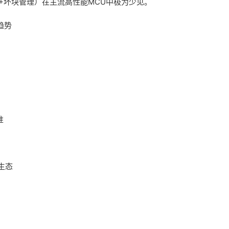
t（ECC+坏块管理）在主流高性能MCU中极为少见。
趋势
准
M生态