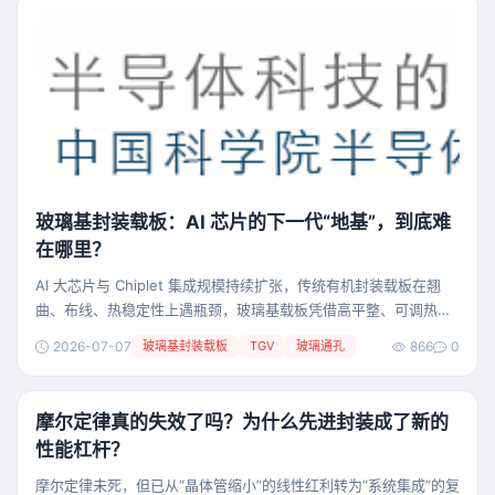
设计，一直是芯片前道制造的主流。但随着AI大尺寸GPU、HBM、
Chiplet普及，封装单元、中介
玻璃基封装载板：AI 芯片的下一代“地基”，到底难
在哪里？
AI 大芯片与 Chiplet 集成规模持续扩张，传统有机封装载板在翘
曲、布线、热稳定性上遇瓶颈，玻璃基载板凭借高平整、可调热膨
胀、TGV 垂直互连成为新型封装地基。文章对比硅中介层、有机基
2026-07-07
玻璃基封装载板
TGV
玻璃通孔
866
0
板，拆解 TGV 量产核心难点，解读面板企业跨界逻辑与产业落地
节奏。 过去聊 AI 芯片，大家最关心 GPU、HBM、先进制程。但
随着芯片越做越大、Chiplet 越堆越多，另一个看似不起眼的环节
摩尔定律真的失效了吗？为什么先进封装成了新的
开始变得重要
性能杠杆？
摩尔定律未死，但已从“晶体管缩小”的线性红利转为“系统集成”的复