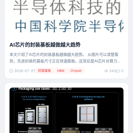
AI芯片的封装基板越做越大趋势
本文介绍了AI芯片的封装基板越做越大趋势。 从图片可以清楚看
到，先进封装的基板尺寸正在快速膨胀。这背后是AI芯片对算力和
带宽的无尽渴求。 图(a)是比较“传统”的配置：一颗逻辑芯片加上四
2026-07-27
封装基板
HBM
Chiplet
343
0
颗HBM（高带宽内存），通过中介层连接，再整体贴在积层基板
上。这是两年前高端GPU的典型方案，基板尺寸还算适中。 图(b)
开始明显变大：逻辑芯片不变，但HBM增加到六颗。更多内存意味
着更大的数据带宽，但也意味着