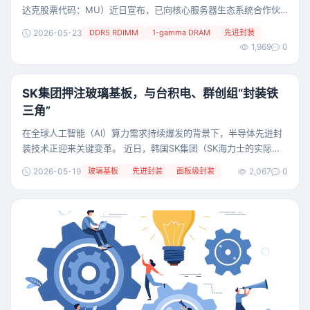
达克股票代码：MU）近日宣布，已向核心服务器生态系统合作伙
伴送样 256GB DDR5 RDIMM 内存模块。该模块基于美光领先的1-
2026-05-23
DDR5 RDIMM
1-gamma DRAM
先进封装
gamma 制程打造，传输速率最高可达 9,200 MT/s，比当前量产的
1,969
0
内存模块快 40% 以上。1 此款模块采用先进封装工艺，结合 3D 堆
叠（3DS）与硅通孔（TSV）工艺，将多颗内存晶粒
SK集团押注玻璃基板，与台积电、群创组“封装铁
三角”
在全球人工智能（AI）算力需求持续爆发的背景下，半导体先进封
装技术正迎来关键变革。 近日，韩国SK集团（SK海力士的实际控
制方）宣布了一项重磅投资计划，拟通过旗下材料企业SKC配股募
2026-05-19
玻璃基板
先进封装
面板级封装
2,067
0
集1.17万亿韩元（约合人民币53亿元），其中约5896亿韩元（约合
人民币27亿元）将专项投入其美国子公司Absolix，用于未来三年
半导体封装用玻璃基板的量产计划。 这不仅仅是一张“玻璃板”，而
是对面板级封装（Pan