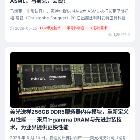
ASML、马斯克，会谈！
之间的电气互连。这可不是普通胶水能办到的。
马斯克「非常认真」、英特尔提供14A技术 ASML 执行长克里斯托
福·富凯（Christophe Fouquet）20 日出席比利时安特卫普科技活
动时表示： 富凯已直接与马斯克就 TeraFab 半导体计划会谈，并
2026-05-25
EUV曝光技术
半导体制造
AI芯片需求
形容马斯克「非常认真」看待这项计划。 富凯表示，TeraFab和星
1,862
0
链（Starlink）等大型计划将在数年内增加设备供应商的产能压力，
并警告全球半导体产业都可能面临供不应求局面。 一、A
美光送样256GB DDR5服务器内存模块，重新定义
AI性能——采用1-gamma DRAM与先进封装技
术，为业界提供更快性能
2026 年 5 月 14 日，爱达荷州博伊西市——美光科技公司（纳斯