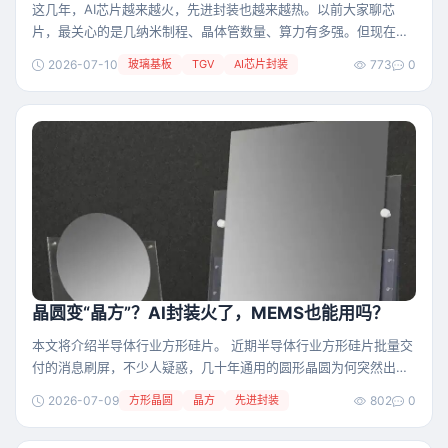
这几年，AI芯片越来越火，先进封装也越来越热。以前大家聊芯
片，最关心的是几纳米制程、晶体管数量、算力有多强。但现在，
一个新的问题开始变得重要： 芯片做出来之后，怎么把它们高效地
2026-07-10
玻璃基板
TGV
AI芯片封装
773
0
连在一起？ 这就是封装的问题。 在AI芯片时代，封装不再只是“给
芯片套个外壳”，而更像是给一座超级城市修地基、道路、桥梁和供
电网络。城市越大，车流越密，道路系统就越关键。AI芯片也是一
样，算力越强，芯片之间的数据流动越频繁
晶圆变“晶方”？AI封装火了，MEMS也能用吗？
本文将介绍半导体行业方形硅片。 近期半导体行业方形硅片批量交
付的消息刷屏，不少人疑惑，几十年通用的圆形晶圆为何突然出现
方形款，它会不会全面替代圆片，在MEMS 领域又有落地空间？
2026-07-09
方形晶圆
晶方
先进封装
802
0
晶圆和“晶方” 传统晶圆天生是圆形，硅棒经旋转提拉长成圆柱，切
片自然呈圆形，全球整条光刻、清洗、机械手产线也都是围绕圆片