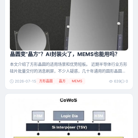
一、为什么大家会
晶圆变“晶方”？AI封装火了，MEMS也能用吗？
本文介绍了方形晶圆的适用场景和优势短板。 近期半导体行业方形
硅片批量交付的消息刷屏，不少人疑惑，几十年通用的圆形晶圆为
何突然出现方形款，它会不会全面替代圆片，在MEMS 领域又有落
2026-07-15
方形晶圆
晶方
MEMS
639
0
地空间？ 晶圆和“晶方” 传统晶圆天生是圆形，硅棒经旋转提拉长成
圆柱，切片自然呈圆形，全球整条光刻、清洗、机械手产线也都是
围绕圆片设计，一直是芯片前道制造的主流。但随着AI大尺寸
GPU、HBM、Chiplet普及，封装