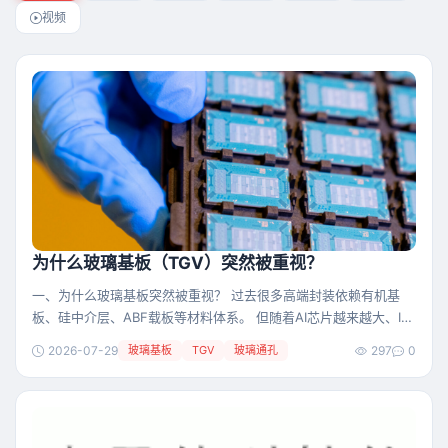
视频
为什么玻璃基板（TGV）突然被重视？
一、为什么玻璃基板突然被重视？ 过去很多高端封装依赖有机基
板、硅中介层、ABF载板等材料体系。 但随着AI芯片越来越大、I/O
数量越来越多、功耗越来越高、封装尺寸越来越大，传统基板材料
2026-07-29
玻璃基板
TGV
玻璃通孔
297
0
逐渐遇到瓶颈。 尤其是AI训练芯片和高性能计算芯片，不再是一颗
小芯片单独工作，而是多个逻辑芯片、HBM、高速互连结构一起封
装在一个系统里。 这时候，封装基板要承担更多任务： 它要支撑
更大的封装面积； 要承载更高密