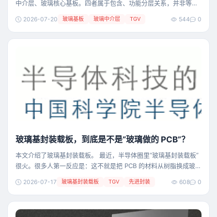
中介层、玻璃核心基板。四者属于包含、功能分层关系，并非等同
替代关系。本文以城市交通类比清晰划分定义、功能定位与工艺侧
2026-07-20
玻璃基板
玻璃中介层
TGV
544
0
重点，厘清行业常见混用误区。 最近讲先进封装，经常会看到几个
词：玻璃基板、玻璃载板、玻璃中介层、玻璃核心基板。 它们听起
来很像，好像都是“把玻璃用到封装里”。但如果不区分清楚，很容
易把材料、结构和封装功能混在一起，最后得出一
玻璃基封装载板，到底是不是“玻璃做的 PCB”？
本文介绍了玻璃基封装载板。 最近，半导体圈里“玻璃基封装载板”
很火。很多人第一反应是：这不就是把 PCB 的材料从树脂换成玻璃
吗？是不是可以理解成“玻璃做的 PCB”？ 这个说法有一点像，但也
2026-07-17
玻璃基封装载板
TGV
先进封装
608
0
很容易误导。 更准确地说：玻璃基封装载板不是普通 PCB 的玻璃
版，而是先进封装里的“高精度芯片地基”。它和 PCB 都负责连接电
信号，但服务对象、加工精度、结构层级和产业门槛完全不同。