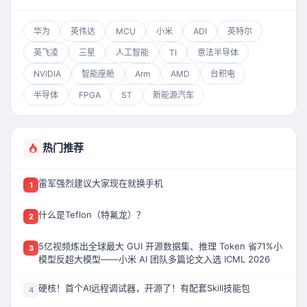
华为
英伟达
MCU
小米
ADI
英特尔
英飞凌
三星
人工智能
TI
意法半导体
NVIDIA
智能座舱
Arm
AMD
台积电
半导体
FPGA
ST
新能源汽车
热门推荐
雷军强烈建议大家现在就换手机
1
什么是Teflon（特氟龙）？
2
5亿视频炼出全球最大 GUI 开源数据集、推理 Token 省71%小
3
模型反超大模型——小米 AI 团队多篇论文入选 ICML 2026
硬核！首个AI远程调试器，开源了！有配套Skill技能包
4