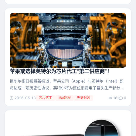
远更高的工程师，相比一些收入已不如从前的律师。" 还有一则走
红的段子写道：“现在海力士员工出去相亲时，都会谦称自己在三星
电子上班。只有遇到
苹果或选择英特尔为芯片代工“第二供应商”！
据华尔街日报最新报道，苹果公司（Apple）与英特尔（Intel）即
将达成一项历史性协议，英特尔将为这位消费电子巨头生产部分核
心芯片。 消息一经传出，资本市场立刻给出热烈回应。5月8日，英
2026-05-13
芯片代工
18A制程
先进封装
161
0
特尔股价盘中飙升近15%，创下多年来的单日涨幅纪录；苹果股价
也微涨约1.7%。这不仅让一度举步维艰的英特尔代工业务（Intel
Foundry）迎来了绝佳契机，而且将改变全球芯片制造格局。 据知
情人士透露，这项