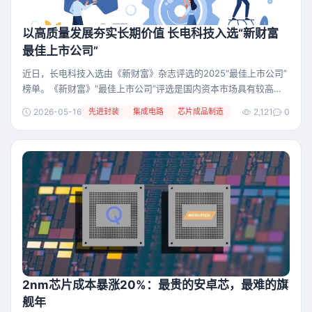
以高质量发展夯实长期价值 长电科技入选“新财富
最佳上市公司”
近日，长电科技入选由《新财富》杂志评选的2025“最佳上市公司”
榜单。《新财富》“最佳上市公司”评选是国内资本市场具有较高市
场认可度和影响力的专业榜单之一，围绕信息披露质量、可持续发
2026-05-16
先进封装
集成电路
芯片成品制造
2,121
0
展（ESG）表现、品牌影响力等维度开展综合评估，通过客观指标
评估与专业投票相结合的方式形成评选结果，旨在挖掘具有市场认
可度的上市公司代表，推动资本市场构建更加透明、规范、健康的
生态。此次入选，是资本市场对长电科技综合实
2nm芯片成本暴涨20%：最贵的安卓芯，最难的旗
舰年