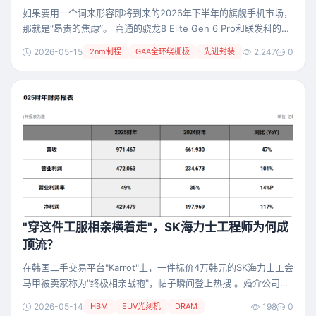
如果要用一个词来形容即将到来的2026年下半年的旗舰手机市场，
那就是“昂贵的焦虑”。 高通的骁龙8 Elite Gen 6 Pro和联发科的天
玑9600 Pro正带着20%的成本涨幅，向安卓厂商投下了一枚“重磅
2026-05-15
2nm制程
GAA全环绕栅极
先进封装
2,247
0
炸弹”。 随着台积电2nm制程（N2P）计划在2026年下半年量产，
智能手机SoC的军备竞赛正式进入一个全新时代。 当一颗手机芯片
的价格突破300美元，当三大核心器件的BOM成本飙升至60
"穿这件工服相亲横着走"，SK海力士工程师为何成
顶流？
在韩国二手交易平台"Karrot"上，一件标价4万韩元的SK海力士工会
马甲被卖家称为"终极相亲战袍"，帖子瞬间登上热搜 。婚介公司
Gayeon的高级团队负责人姜恩善（Kang Eun-sun）对媒体表
2026-05-14
HBM
EUV光刻机
DRAM
198
0
示："自半导体超级周期开启以来，市场明显更偏好那些实际收入远