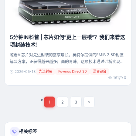
5分钟IN科普 | 芯片如何“更上一层楼”？我们来看这
项封装技术！
随着AI芯片对先进封装的需求增长，英特尔提供的EMIB 2.5D封装
解决方案，正获得越来越多厂商的青睐。这项技术通过硅桥实现了
芯粒（Chiplet）在水平方向的紧密集成，从而在单个封装内组合更
2026-05-13
先进封装
Foveros Direct 3D
混合键合
多芯片，打造出算力更强大的产品。在EMIB之外，英特尔也提供
161
0
Foveros-S硅中介层技术和Foveros-R重布线层（RDL）技术。 在
实现了水平的“横向扩展”之后，我们能否在垂直的“纵向维度”上也实
现集成
«
1
2
3
»
相关标签