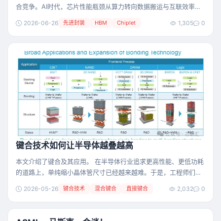
合竞争。AI时代，芯片性能瓶颈从算力转向数据搬运与互联效率，
先进封装成为连接GPU、HBM与Chiplet的关键杠杆，推动产业从
2026-06-26
先进封装
HBM
Chiplet
1,305
0
“堆晶体管”进入“搭系统”的新阶段。 过去几十年，半导体行业有一
个近乎信仰级的规律：摩尔定律。 简单说，就是芯片上的晶体管数
量会周期性增加，芯片性能不断提升，单位计算成本不断下降。这
个规律支撑了 PC、智能手
键合技术如何让半导体越叠越高
本文介绍了键合及其应用。 在半导体行业追求更高性能、更低功耗
的道路上，单纯缩小晶体管尺寸已经越来越难。于是，工程师们换
了一个思路：既然横向不能无限缩小，那就纵向堆叠——把不同的
2026-05-26
键合技术
混合键合
直接键合
2,032
0
芯片像盖楼一样一层层叠起来。这项让芯片“长高”的核心技术，就
是键合技术。 键合是什么？芯片界的“强力胶”键合，简单来说就是
把两片或多片晶圆（或芯片）永久性地粘合在一起，同时实现它们