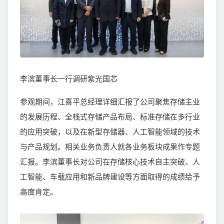
李滨董事长一行调研紫光国芯
参观期间，江喜平总经理详细汇报了公司聚焦存储主业
的发展历程、全栈式存储产品布局、标准存储在多行业
的应用突破，以及在新型存储器、人工智能领域的技术
与产品规划。相关业务负责人就各业务板块成果作专题
汇报。李滨董事长对公司在存储核心技术自主突破、人
工智能、车载应用和新品牌建设等方面取得的成绩给予
高度肯定。