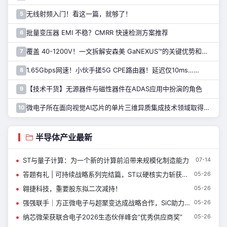
无线射频入门！看这一篇，就够了！
5
批量变压器 EMI 不稳？CMRR 快速检测方案推荐
6
覆盖 40-1200V！一文拆解安森美 GaNEXUS™的关键优势和应用
7
1.65Gbps网速！小伙手搓5G CPE路由器！延迟仅10ms……
8
【技术干货】无源器件与磁性器件在ADAS应用中扮演的角色
9
微电子所在面向视觉AI芯片的单片三维异质集成技术领域取得进展
10
半导体产业最新
ST与量子计算：为一个新的计算前沿带来规模化制造能力
07-14
答题有礼 | 可持续战略系列完结篇，ST以硬核实力斩获多项权威评级
05-26
翱捷科技，重要股东拟二次减持！
05-26
强强联手｜方正微电子与超聚变达成战略合作，SiC助力AI智算新基建
05-26
纳芯微荣获联合电子2026生态伙伴峰会“优秀供应商奖”
05-26