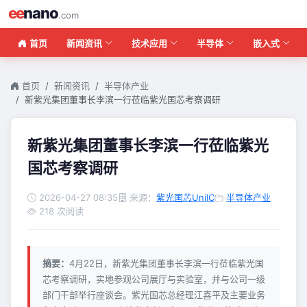
ee
nano
.com
首页
新闻资讯
技术应用
半导体
嵌入式
首页
新闻资讯
半导体产业
新紫光集团董事长李滨一行莅临紫光国芯考察调研
新紫光集团董事长李滨一行莅临紫光
国芯考察调研
2026-04-27 08:35
来源：
紫光国芯UniIC
半导体产业
218 次阅读
摘要：
4月22日，新紫光集团董事长李滨一行莅临紫光国
芯考察调研，实地参观公司展厅与实验室，并与公司一级
部门干部举行座谈会。紫光国芯总经理江喜平及主要业务