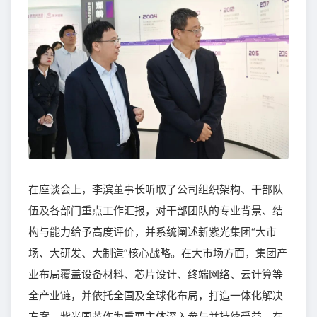
在座谈会上，李滨董事长听取了公司组织架构、干部队
伍及各部门重点工作汇报，对干部团队的专业背景、结
构与能力给予高度评价，并系统阐述新紫光集团“大市
场、大研发、大制造”核心战略。在大市场方面，集团产
业布局覆盖设备材料、芯片设计、终端网络、云计算等
全产业链，并依托全国及全球化布局，打造一体化解决
方案。紫光国芯作为重要主体深入参与并持续受益。在