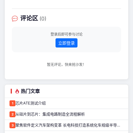
——15,000㎡展示面积、16,000+专业
观众到场，英飞凌作为全球物联网领域
领导者，携XENSIV™ 传感器与 PSOC™
评论区
(0)
微控制器产品及解决方案亮相，在7号馆
D105展台吸引众多工程师与行业伙伴驻
足交流！ 本次英飞凌展台聚焦机器人、
登录后即可参与讨论
智慧
立即登录
暂无评论，快来抢沙发！
热门文章
芯片ATE测试介绍
1
从硅片到芯片：集成电路制造全流程解析
2
聚焦软件定义汽车架构变革 长电科技打造系统化车规级半导体封测能力
3