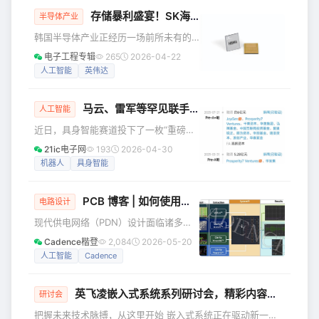
案及FPAI系列产品等最新技术重磅亮
存储暴利盛宴！SK海力士2026年人均奖金或超300万！2027年更高！
相，全方位展示国产核心芯片与系统解
半导体产业
决方案。 本次展会的焦点，是复旦微电
韩国半导体产业正经历一场前所未有的
子新一代异构融合可重构智能芯片
财富盛宴。 受益于人工智能（AI）芯片
电子工程专辑
265
2026-04-22
FMZQ400TAI。单芯片集成8核高性能处
超级周期的持续爆发，韩国两大存储芯
人工智能
英伟达
理器+卧龙架构NPU+大容量FPGA，峰
片巨头SK海力士与三星电子的员工正面
值AI算力达128TOPS
临“泼天富贵”，但随之而来的还有巨大的
马云、雷军等罕见联手，30天狂砸30亿押注这家公司！
社会争议与劳资博弈。 SK海力士已率先
人工智能
取消奖金上限，承诺将年度营业利润的
近日，具身智能赛道投下了一枚“重磅炸
10%作为绩效奖金发放。分析师预测，
弹”——成立仅两年多的千寻智能（杭
21ic电子网
193
2026-04-30
在2026年约250万亿韩元的营业利润预
州）科技有限公司正式官宣完成新一轮
机器人
具身智能
期下，该公司员工今年人均奖金或将达
10亿元融资。 这次融资的领投方，正是
到惊人的7亿韩元（约合人民币325.
雷军旗下的顺为资本，以及马云牵头的
PCB 博客 | 如何使用
人工智能
优化你的供电网络
云锋基金。两位科技大佬“同框”押注，这
电路设计
在具身智能赛道实属罕见！ 更让人震惊
现代供电网络（PDN）设计面临诸多挑
的是，这已经是千寻智能30天内的第二
战。传统上，设计人员依赖目标阻抗分
Cadence楷登
2,084
2026-05-20
笔大额融资了。就在今年2月份，该公司
析——这是确保电源完整性（PI）的一种
人工智能
Cadence
刚刚拿下近20亿元融资。短短一个月累
广泛使用且有效的起点。尽管其简洁性
计吸金30亿元，资本抢筹的速度让人咋
和历史上的成功使其颇具吸引力，但在
舌。
英飞凌嵌入式系统系列研讨会，精彩内容现已上线！
当今的高速、高密度系统中，随着晶体
研讨会
管开关速度加快和电流需求增加，其局
把握未来技术脉搏，从这里开始 嵌入式系统正在驱动新一轮