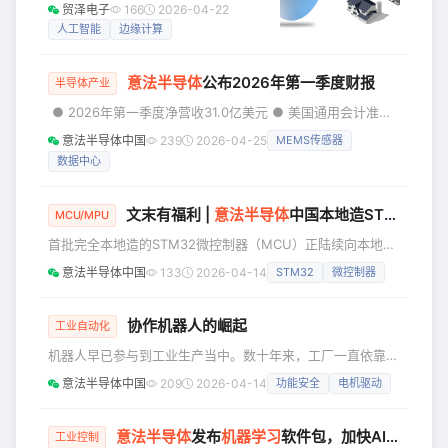
自然睡眠节律，在适合的时机轻柔唤醒
贸泽电子
166
2026-04-22
对STEM领域的理解，鼓励学生打破性别
用户。数字助手则会在人们拿起设备之
人工智能
边缘计算
偏见，激发他们未来投身科技行业的志
前，就提前准备好天气预报、整理关键
向。 ST
信息，并将日常安排规划妥当。通过此
意法半导体
公布2026年第一季度财报
类设备，人工智能（AI）已悄然融入人
半导体产业
们的日常生活，在后台自动执行各项日
‍‍‍‍‍‍‍‍ ● 2026年第一季度净营收31.0亿美元 ● 美国通用会计准则
常任务，几乎无需人工干预。 从晨间例
（U.S. GAAP）毛利率为33.8%。剔除收购恩智浦（NXP）微
意法半导体中国
239
2026-04-25
MEMS传感器
行事务到工作任务，智能系统正在重塑
机电系统（MEMS）传感器业务所产生的购买价格分摊
人们的生活方式和思维模式。智能家居
数据中心
（PPA）影响后，非美国通用会计准则（non-U.S. GAAP）
通过持续的反馈学习用户习惯，在用户
毛利率为34.1% ● 美国通用会计准则（U.S. GAAP）营业利
提出需求之前就预
润为7000万美元；非美国通用会计准则（non-U.S. GAAP
文末有福利 |
意法半导体
中国本地造STM32
微控
MCU/MPU
首批完全本地造的STM32微控制器（MCU）正陆续向本地客
户交付 STM32微控制器的本地化制造进程以STM32H7高性
意法半导体中国
133
2026-04-14
STM32
微控制器
能系列为开端，逐步扩展至侧重性能与安全的STM32H5系
列，以及全新的入门级STM32C5系列 意法半导体（ST）宣
布，中国本地制造的STM32通用微控制器现已开启交付。首
协作机器人的崛起
工业自动化
批由华虹宏力代工的意法半导体STM32晶圆产品已陆续发货
机器人早已参与到工业生产当中。数十年来，工厂一直依靠自
给国内客户。这一里程碑标志着意法半导体全
动化技术来提升生产速度、加工精度与质量稳定性；但是，新
意法半导体中国
209
2026-04-14
功能安全
电机驱动
一轮工业革命与以往不同，随着传感器、微控制器、电机驱动
芯片及边缘计算的进步，与人类安全、智能、协同工作的新一
类机器正在兴起。 协作机器人（**简称“cobots”）**正在重
意法半导体
发布
机器学习
软件包，加快AI增强型电机控制研发
工业控制