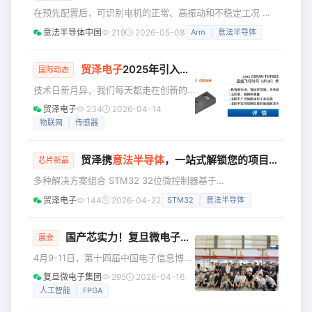
塑人类与技术的关系。2024年，协作机器人市场规模达到
在预先配置后，可识别电机的正常、高振动和不稳定工况 意
21.4亿美元，随着传感器技术、微控制器、电机驱动器及系统
法半导体新发布的电机控制软件让开发者轻松通过预测性维护
集成的
意法半导体中国
219
2026-05-08
Arm
意法半导体
AI模型提升电机驱动器的性能。把软件包安装到
EVLSPIN32G4-ACT评估板上，即可开始探索软件包的新功
能。 FP-IND-MCAI1功能包帮助开发者了解在工业驱动器和伺
贸泽电子
2025年引入超60家全球知名制造商，赋能客户多元选择
国际动态
服系统、家电、机器人以及各种执行器内实现智能功能的工作
技术日新月异，我们每天都走在创新的
流程和必要的开发工具。该软件包含一个用磁场定向控制
路上，获取前沿的领域知识，并转化为
贸泽电子
234
2026-04-14
（FOC）算法
自己的成果，创造出更适合用户的产
物联网
传感器
品。在这一路上，贸泽电子始终会伴你
左右，并随时提供新的采购情报，希望
贸泽携
意法半导体
，一站式解锁您的项目“芯”方案
借此能为你带来更多创新和灵感。以下
芯片新品
是本周新品情报，请及时查收： 贸泽电
多种解决方案组合 STM32 32位微控制器基于
子2025年新增63家供应商，产品代理阵
Arm® Cortex®-M内核（M0、M0+、M3、M4和M7），融
贸泽电子
144
2026-04-22
STM32
意法半导体
容持续扩大，为广大电子设计工程师与
合了高性能、实时处理能力、数字信号处理功能以及低功耗、
采购人员提供了更加多元化的选择。贸
低电压运行特性。其可扩展的设计使电子设计工程师能够轻松
泽为客户提供各类先进产品，让设计人
在能效、计算性能、安全性和外设范围之间为其系统选择合适
国产芯实力！复旦微电子亮相第十四届中国电子信息博览会
展会
员轻松获得各项新技术
的权衡方案。该系列产品涵盖高性能型号（如STM32N6
4月9-11日，第十四届中国电子信息博览
MCU）、超低功耗型号（如STM32U3 MCU）以及多协议无
会（CITE2026）在深圳会展中心（福
复旦微电子集团
295
2026-04-16
线
田）盛大启幕。复旦微电子集团携
人工智能
FPGA
FPGA、PSoC、存储产品、宇航解决方