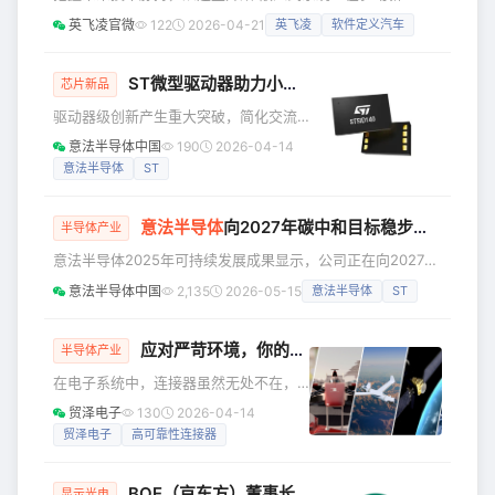
限性正变得愈发明显。 Cadence 产品工
技术创新浪潮——从智能工厂、自动驾驶汽车，到智慧家居、
英飞凌官微
122
2026-04-21
英飞凌
软件定义汽车
程师架构师 Jared James 在 EDI CON
机器人与边缘AI，无处不在的嵌入式技术正在重塑我们的世
Online 2025 上展示了一种新方法，该
界。 英飞凌科技倾力打造了嵌入式系统系列研讨会。精彩内
方法采用同
容现已上线，随时随地，按需观看！ 五大专题方向，覆盖前
ST微型驱动器助力小型家电设计：封装更小巧，布局更灵活
芯片新品
沿技术全景 未来边缘AI AI不再只属于云端，它正在走向每一
驱动器级创新产生重大突破，简化交流
个终端设备。 PSOC™ Edge MCU加速产品智能化 从云
电源控制设计 意法半导体（ST）发布了
意法半导体中国
190
2026-04-14
一款体积非常紧凑的晶闸管栅极驱动
意法半导体
ST
器。新产品专为吹风机等交流电小家电
开发设计，内置创新的隔离型变压器，
意法半导体
向2027年碳中和目标稳步推进
可实现更简洁、更纤薄的电源设计。 新
半导体产业
微型驱动器STSID140-12采用
意法半导体2025年可持续发展成果显示，公司正在向2027年
5.35mm×3.45mm无引线DFN封装，高
碳中和目标及更广泛的环境、社会及治理（ESG）目标稳步前
意法半导体中国
2,135
2026-05-15
意法半导体
ST
度仅1.2mm。嵌入式变压器安装在封装
进，制造工艺有害气体减排83%，废弃物资源化处置率97%，
基板上，虽然变压器尺寸很小，但是绝
水资源回收再利用率51%；同时创下最佳安全生产纪录，性别
缘电压可达到1250V(RMS)，确保
薪酬差距调整后为2.3%，管理层女性占比22%。 通过购电协
应对严苛环境，你的连接器“靠谱”吗？
半导体产业
议（PPA）购买有能源证书的可再生能源发电，目前意法半导
在电子系统中，连接器虽然无处不在，
体可再生能源发电购电量占比已达到86%。此外，公司还在
但与那些决定系统重要功能的核心元器
贸泽电子
130
2026-04-14
件相比，很多时候它们更像是默默无闻
贸泽电子
高可靠性连接器
的“小透明”，很少被特别提及。不过，在
一些特定的严苛环境的应用中，比如航
BOE（京东方）董事长陈炎顺：以科技破局强动能，以笃行践诺促永续
空、航天、无人机、医疗、户外作业
显示光电