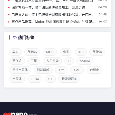
一站式机器人方案重构AMR产业，Treo平台以系统级创新赋能智能制造
深化客商一体，顺丰团队赴伊顿苏州工厂交流走访
04-29
电焊界之巅！佳士电焊机搭载航顺HK32MCU，开启国产焊割先享计划
04-18
亮点产品推荐：Molex EMI 滤波高性能 D-Sub Pi 适配器和连接器
04-17
热门标签
华为
英伟达
MCU
小米
ADI
英特尔
英飞凌
三星
人工智能
TI
NVIDIA
意法半导体
智能座舱
Arm
AMD
台积电
半导体
FPGA
ST
新能源汽车
ee
nano