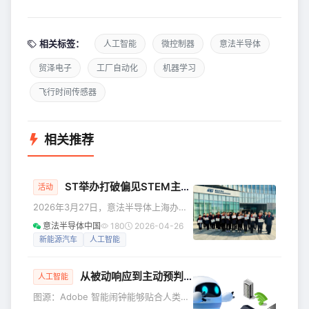
相关标签：
人工智能
微控制器
意法半导体
贸泽电子
工厂自动化
机器学习
飞行时间传感器
相关推荐
ST举办打破偏见STEM主题活动，促进性别平等并激励未来创新者
活动
2026年3月27日，意法半导体上海办公
室邀请上海圣华紫竹双语学校六年级的
意法半导体中国
180
2026-04-26
学生走进ST上海办公室，参加以“STEM
新能源汽车
人工智能
Course – Break the Bias”为主题的趣味
科创课程与体验活动。在紫竹高新区妇
从被动响应到主动预判：如何构建真正以人为中心的AI系统
联的积极联动下，53名师生走进ST的实
人工智能
验室与展厅，亲身体验女工程师们办公
图源：Adobe 智能闹钟能够贴合人类的
与实验的日常。本次活动旨在加深学生