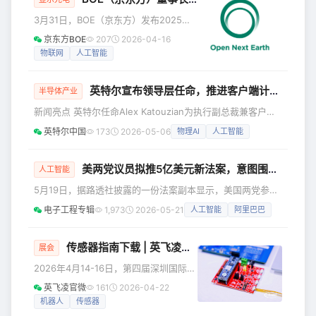
等，连接器的重要性往往会凸显出来，
3月31日，BOE（京东方）发布2025年
因为它们互连的可靠性和稳定性会成为
可持续发展报告，京东方董事长陈炎顺
京东方BOE
207
2026-04-16
电子系统能否安全、可靠运行的关键所
发表寄语。 以下是陈炎顺寄语全文： 以
物联网
人工智能
在。 这时，如何为严苛环境应用选择“靠
科技破局强动能 以笃行践诺促永续
谱”的连接器，就成为了一个充满挑战性
BOE（京东方）董事长 陈炎顺 当历史的
的工作。由此，也催
英特尔宣布领导层任命，推进客户端计算与未来创新
车轮驶入2026年——中国“十五五”规划
半导体产业
的开局之年，我们正置身于前所未有的
新闻亮点 英特尔任命Alex Katouzian为执行副总裁兼客户端
全球变革交汇点。百年工业革命推动的
计算与物理AI事业部总经理。 任命Pushkar Ranade为首席技
英特尔中国
173
2026-05-06
物理AI
人工智能
高速发展，正与资源、生态及社会发展
术官。 英特尔公司宣布两项重要领导层任命，旨在加强核心
的边界发生深刻碰撞；全球化竞合浪潮
产品业务并推进公司创新进程。 Alex Katouzian被任命领导
奔涌向前，可持续发展已成为衡量企业
客户端计算与物理AI事业部(Client Computing &amp;
美两党议员拟推5亿美元新法案，意图围堵中国AI
人工智能
全
Physical AI Group) Alex Kat
5月19日，据路透社披露的一份法案副本显示，美国两党参议
员正联手推出了一项旨在遏制中国向海外出售人工智能（AI）
电子工程专辑
1,973
2026-05-21
人工智能
阿里巴巴
工具的新法案。 这项由新罕布什尔州民主党参议员珍妮·沙欣
（Jeanne Shaheen）和内布拉斯加州共和党参议员皮特·里
基茨（Pete Ricketts）共同提出的立法，计划在美国国务院
传感器指南下载 | 英飞凌精彩亮相 Sensor Shenzhen 2026，感知未来从这里出发！
展会
设立专门办公室，并设立5亿美元基金，为盟国政府购买美国
2026年4月14-16日，第四届深圳国际传
技术提供补贴并简化采购流程。 该法案的核心内容
感器与应用技术展览会（Sensor
英飞凌官微
161
2026-04-22
Shenzhen 2026）在深圳会展中心（福
机器人
传感器
田）圆满落幕。本届展会创历史新高