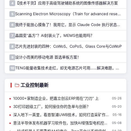
【技术干货】应用于高级驾驶辅助系统的图像传感器解决方案
4
Scanning Electron Microscopy（Train for advanced research）扫描电子显微镜介绍（二）
5
我终于能放心摸鱼了！我用它，显示 Claude Code 执行状态……
6
晶圆变“晶方”？AI封装火了，MEMS也能用吗？
7
芯片先进封装的四种：CoWoS、CoPoS、Glass Core与CoWoP
8
设计小而美的移动电源 首选单板方案！
9
TENG能量收集技术走红，却无电源芯片可用……解决难题，只需一招！
10
工业控制最新
10000+家制造企业，把嘉立创云ERP用在“刀刃” 上
05-26
3D打印超级工厂，如何接住你的急单与创新？
05-20
深入地下一英里，看恩智浦UWB技术，如何打造采矿作业新范式！
05-16
意法半导体发布机器学习软件包，加快AI增强型电机控制研发
05-08
04-29