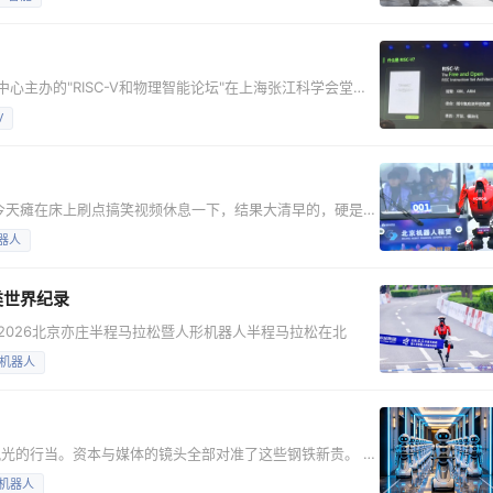
将以人形和仿生机器人为主，汽车机器人为辅。 从造车
贾跃亭在视频中表述，FF未来将专注
心主办的"RISC-V和物理智能论坛"在上海张江科学会堂举
。会上，进迭时空联合创始人兼总裁孙彦邦发表题为《下一个计算
V
了进迭时空对RISC-V与物理AI的认知，以及公司过去五年在该领域的
C-V适合
今天瘫在床上刷点搞笑视频休息一下，结果大清早的，硬是被
科技圈，就知道如今机器人运动有多火。继此前张继科与机器
器人
北京亦庄人形机器人半程马拉松正式鸣枪开跑。 当日比赛
6秒（净用时）获得机器人组冠军，而首位人类半程
类世界纪录
2026北京亦庄半程马拉松暨人形机器人半程马拉松在北
机器人
光的行当。资本与媒体的镜头全部对准了这些钢铁新贵。 继
在2025春晚舞台上一战成名，成为行业炙手可热的领导者。
机器人