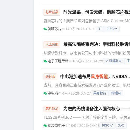
开放式架构安全芯片E450R系列，基于RISC-V
芯片操作系统麟铠®，实现了安全与性能的协同跃升
时光温柔，母爱无疆，航顺芯片祝
芯片新品
航顺芯片的主要产品阵列包括基于 ARM Cortex-M0
通用 / 专用 / 定制化 32 位 MCU，以下是部分
航顺芯片
140
2026-05-11
TI
RISC-V
**MCU终结者） 内核及主频：基于ARM Cortex
最高法院终审判决：宇树科技胜诉
人工智能
从起诉到终审，露韦美公司与宇树科技的专利纠纷历
最高人民法院近日作出终审判决，认定杭州露韦美日
电子工程专辑
169
2026-04-29
人形机器人
宇
司（下称“宇树科技”）提起的系列专利侵权诉讼构
元，并承担案件受理费370
中电港加速布局
具身智能
，NVIDI
研讨会
当前，具身智能正由技术探索迈向产业化验证，机
制、模型和供应链服务等系统能力。面对这一变化
中电港
47
2026-07-27
具身智能
物理AI
础，协同设计链服务、产业数据和智慧仓储等业务板
在线下推进机器人布局的重要实践，**7月17日，“算力
为您的无线设备注入强劲核心 —— T
芯片新品
TL3228系列SoC —— 无线连接的全能王牌，专为
MCU、业界领先的多标准无线连接‌和‌卓越的超低功耗设计‌融为一体。 核心
泰凌微电子
184
2026-04-18
RISC-V
SoC
Bluetooth® Core 6.0（Channel Sounding, A