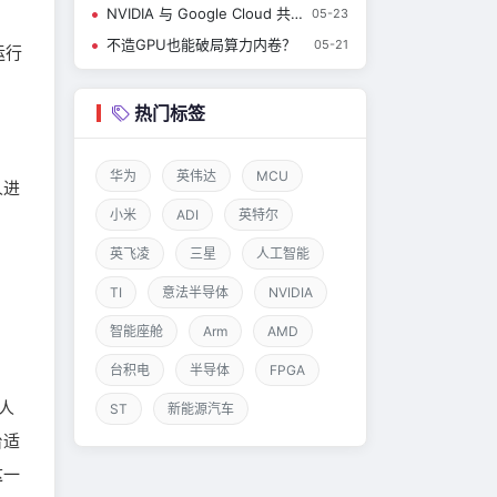
NVIDIA 与 Google Cloud 共同助力新一代 AI 开发者
05-23
不造GPU也能破局算力内卷？
05-21
运行
热门标签
华为
英伟达
MCU
人进
小米
ADI
英特尔
英飞凌
三星
人工智能
TI
意法半导体
NVIDIA
智能座舱
Arm
AMD
台积电
半导体
FPGA
人
ST
新能源汽车
台适
这一