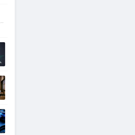
级、
2位