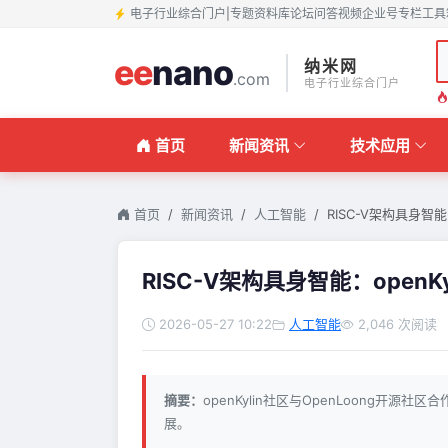
电子行业综合门户
|
专题
资料库
论坛
问答
视频
企业号
专栏
工具
ee
nano
纳米网
.com
电子行业综合门户
首页
新闻资讯
技术应用
首页
新闻资讯
人工智能
RISC-V架构具身智能：
RISC-V架构具身智能：openK
2026-05-27 10:22
人工智能
2,046 次阅读
摘要：
openKylin社区与OpenLoong开
展。