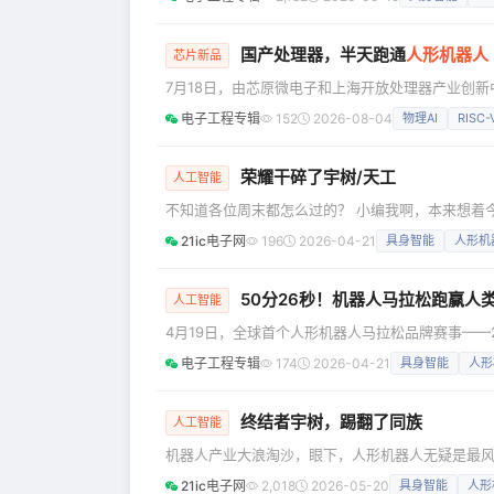
车机器人两大核心引擎。在战略执行节奏上，首阶段
到"物理AI生态"，贾跃亭重新出任FF全球CEO 据
国产处理器，半天跑通
人形机器人
芯片新品
7月18日，由芯原微电子和上海开放处理器产业创新中
行，主题为"RISC-V赋能空间计算与物理智能"
电子工程专辑
152
2026-08-04
物理AI
RISC-
时代：RISC-V×Physical AI》的演讲，分享
产品化实践。 进迭时空联合创始人兼总裁孙彦邦 RIS
荣耀干碎了宇树/天工
人工智能
不知道各位周末都怎么过的？ 小编我啊，本来想着
一场画风清奇的比赛直播给硬控了。 只要稍微关注
21ic电子网
196
2026-04-21
具身智能
人形机
人的乒乓球对战引发广大关注后，2026年4月19日，
中，齐天大圣队的荣耀人形机器人“闪电”以50分2
50分26秒！机器人马拉松跑赢人
人工智能
4月19日，全球首个人形机器人马拉松品牌赛事——
电子工程专辑
174
2026-04-21
具身智能
人形
终结者宇树，踢翻了同族
人工智能
机器人产业大浪淘沙，眼下，人形机器人无疑是最风
2021年宇树机器牛“犇犇”露脸后，宇树人形机器人
21ic电子网
2,018
2026-05-20
具身智能
人形