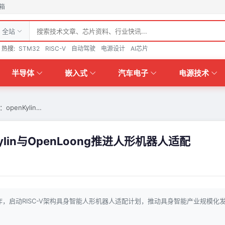
箱
全站
热搜:
STM32
RISC-V
自动驾驶
电源设计
AI芯片
半导体
嵌入式
汽车电子
电源技术
openKylin…
ylin与OpenLoong推进人形机器人适配
源社区合作，启动RISC-V架构具身智能人形机器人适配计划，推动具身智能产业规模化