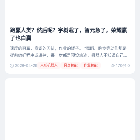
跑赢人类？然后呢？宇树栽了，智元急了，荣耀赢
了也白赢
速度的冠军，意识的囚徒，作业的矮子。 “舞蹈、跑步等动作都是
提前编好程序或遥控，每一步都是预设轨迹，机器人不知道自己在
做什么，本质是命令行机器人。” 4月21日，自变量机器人创始人王
2026-04-29
人形机器人
具身智能
作业智能
170
0
潜发布会上的一句话，直白戳破了行业最光鲜的一层泡沫。 然而，
就在两天前，2026北京亦庄人形机器人半马的终点线前，刚刚上演
了一场让无数人热血沸腾的“速度神话”。 荣耀，这家成立仅一年的
手机厂商机器人团队，包揽前六，冠