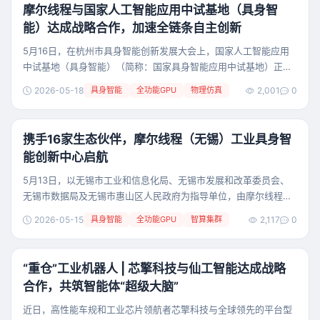
更高效地构建、复现和部
摩尔线程与国家人工智能应用中试基地（具身智
能）达成战略合作，加速全链条自主创新
5月16日，在杭州市具身智能创新发展大会上，国家人工智能应用
中试基地（具身智能）（简称：国家具身智能应用中试基地）正式
揭牌，摩尔线程成为共建合伙人，并担任其产业委员会委员。 摩尔
2026-05-18
具身智能
全功能GPU
物理仿真
2,001
0
线程成为国家具身智能应用中试基地共建合伙人 为进一步深化合
作，摩尔线程与国家具身智能应用中试基地签署战略合作协议，并
成立“具身智能算力与仿真联合实验室”。双方将充分发挥“全功能
携手16家生态伙伴，摩尔线程（无锡）工业具身智
GPU算力底座”与“国家级战略平台”的优势，以
能创新中心启航
5月13日，以无锡市工业和信息化局、无锡市发展和改革委员会、
无锡市数据局及无锡市惠山区人民政府为指导单位，由摩尔线程主
办的无锡具身智能产业伙伴思享沙龙成功举行。活动现场，摩尔线
2026-05-15
具身智能
全功能GPU
智算集群
2,117
0
程与首批16家联合共建单位签署合作备忘录，正式启动摩尔线程
（无锡）工业具身智能创新中心，以生态合力加速具身智能的产业
应用。 本次活动，政府、产业及学界嘉宾齐聚一堂，深入探讨具身
“重仓”工业机器人 | 芯擎科技与仙工智能达成战略
智能创新路径。无锡市工业和信息化局、无锡市发展和
合作，共筑智能体“超级大脑”
近日，高性能车规和工业芯片领航者芯擎科技与全球领先的平台型