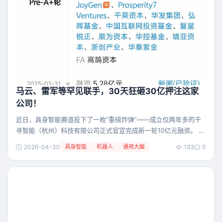
马云、雷军等罕见联手，30天狂砸30亿押注这家
公司！
近日，具身智能赛道投下了一枚“重磅炸弹”——成立仅两年多的千
寻智能（杭州）科技有限公司正式官宣完成新一轮10亿元融资。 这
次融资的领投方，正是雷军旗下的顺为资本，以及马云牵头的云锋
2026-04-30
具身智能
机器人
通用大脑
193
0
基金。两位科技大佬“同框”押注，这在具身智能赛道实属罕见！ 更
让人震惊的是，这已经是千寻智能30天内的第二笔大额融资了。就
在今年2月份，该公司刚刚拿下近20亿元融资。短短一个月累计吸
金30亿元，资本抢筹的速度让人咋舌。