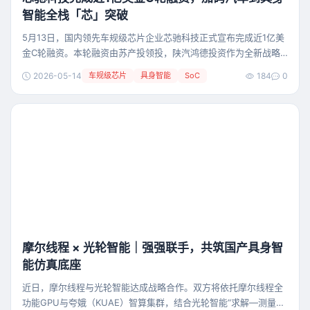
述，FF未来将专注
智能全栈「芯」突破
5月13日，国内领先车规级芯片企业芯驰科技正式宣布完成近1亿美
金C轮融资。本轮融资由苏产投领投，陕汽鸿德投资作为全新战略
股东，亦庄国投、北京市先进制造基金、西安财金、益中亘泰等多
2026-05-14
车规级芯片
具身智能
SoC
184
0
家知名投资机构及产业资本跟投。 本轮融资落地，将进一步巩固芯
驰科技在车规芯片领域的技术壁垒、量产优势与产业生态布局，并
加速公司从汽车到具身智能赛道的全栈「芯」突破。 苏产投成立于
2025年，由苏州国投集团控股，元禾控股、苏
摩尔线程 × 光轮智能｜强强联手，共筑国产具身智
能仿真底座
近日，摩尔线程与光轮智能达成战略合作。双方将依托摩尔线程全
功能GPU与夸娥（KUAE）智算集群，结合光轮智能“求解—测量—