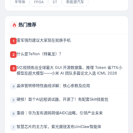
半导体
FPGA
ST
新能源汽车
热门推荐
雷军强烈建议大家现在就换手机
1
什么是Teflon（特氟龙）？
2
5亿视频炼出全球最大 GUI 开源数据集、推理 Token 省71%小
3
模型反超大模型——小米 AI 团队多篇论文入选 ICML 2026
晶体管转移特性曲线详解：核心参数及应用
4
硬核！首个AI远程调试器，开源了！有配套Skill技能包
5
重磅｜华为发布源网荷储AIDC战略，引领产业未来
6
智慧芯片的主力军，紫光展锐发布UniClaw智能体
7