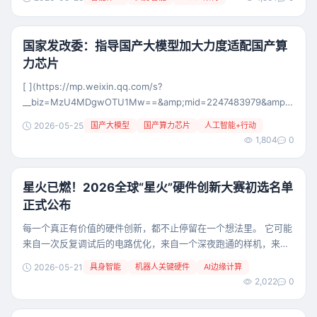
间，中国的日均token消耗量就上涨了1800倍，2025年中日均
token消耗量30万亿，二道了2026年初仅OpenClaw这一个应用的
日均token消耗就达到了140万亿... 在智能体AI的时代背景下
国家发改委：指导国产大模型加大力度适配国产算
力芯片
[ ](https://mp.weixin.qq.com/s?
__biz=MzU4MDgwOTU1Mw==&amp;mid=2247483979&amp;idx=1&am
5月22日，国家发展改革委召开5月份新闻发布会。国家发展改革委
2026-05-25
国产大模型
国产算力芯片
人工智能+行动
政策研究室副主任、新闻发言人李超
1,804
0
星火已燃！2026全球“星火”硬件创新大赛初选名单
正式公布
每一个真正有价值的硬件创新，都不止停留在一个想法里。 它可能
来自一次反复调试后的电路优化，来自一个深夜跑通的样机，来自
一次次结构、算法、材料、供应链与成本之间的权衡，也来自创业
2026-05-21
具身智能
机器人关键硬件
AI边缘计算
团队对真实场景的长期观察与验证。 2026全球“星火”硬件创新大赛
2,022
0
启动以来，我们收到了来自硬件创新者、工程师、初创团队及早期
企业的积极报名。项目覆盖具身智能、机器人关键硬件、AI边缘计