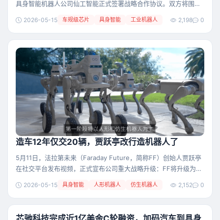
具身智能机器人公司仙工智能正式签署战略合作协议。双方将围绕
工业自动化和具身智能领域，联合构建“车规级芯片算力 + 工业机
2026-05-15
车规级芯片
具身智能
工业机器人
2,198
0
器人算法”一体化平台，面向全球市场推出高性能、高可靠、可快速
落地的智能机器人解决方案。 本次合作中，芯擎科技依托“龍鹰“系
列智能座舱芯片、”星辰“系列高阶辅助驾驶芯片、“天工”系列AI加速
芯片，以及全新的“龍鹰二号”AI舱
造车12年仅交20辆，贾跃亭改行造机器人了
5月11日，法拉第未来（Faraday Future，简称FF）创始人贾跃亭
在社交平台发布视频，正式宣布公司重大战略升级：FF将升级为物
理AI生态系统公司，核心资源向具身智能机器人赛道倾斜，业务聚
2026-05-15
具身智能
人形机器人
仿生机器人
2,152
0
焦人形与仿生机器人、汽车机器人两大核心引擎。在战略执行节奏
上，首阶段将以人形和仿生机器人为主，汽车机器人为辅。 从造车
到"物理AI生态"，贾跃亭重新出任FF全球CEO 据贾跃亭在视频中表
芯驰科技完成近1亿美金C轮融资，加码汽车到具身