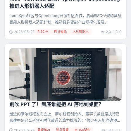
推进人形机器人适配
openKylin社区与OpenLoong开源社区合作，启动RISC-V架构具身
智能人形机器人适配计划，推动具身智能产业规模化发展。
2026-05-27
RISC-V
具身智能
人形机器人
2,011
0
别吹 PPT 了！到底谁能把 AI 落地到桌面？
最近的摩尔线程发布会上，摩尔线程创始人、董事长兼首席执行官
张建中是这么形容AI时代遭遇的算力挑战的：“很少有人能准确预测
下个月token的需求量是多少。”回看2024-2026年初这短短2年时
2026-05-26
智能体AI
具身智能
MUSA架构
1,901
0