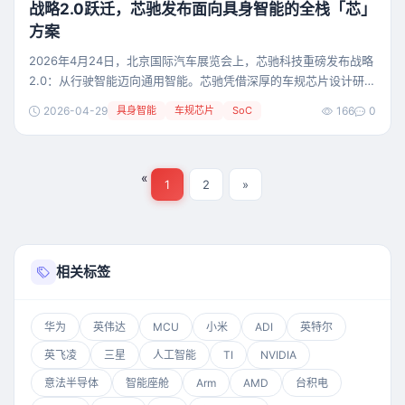
战略2.0跃迁，芯驰发布面向具身智能的全栈「芯」
方案
2026年4月24日，北京国际汽车展览会上，芯驰科技重磅发布战略
2.0：从行驶智能迈向通用智能。芯驰凭借深厚的车规芯片设计研发
技术积淀和规模化量产经验，正式发布面向具身智能的全栈式芯片
2026-04-29
具身智能
车规芯片
SoC
166
0
解决方案。 战略2.0：技术同源、供应同脉、**能力复用的跨界跃
迁** 高性能计算、极端环境可靠性、纳秒级实时响应、多总线通
信、功能安全与信息安全、长期供货保障——六大维度上的高度匹
«
配，使车规芯片成为具身智能的理想
1
2
»
相关标签
华为
英伟达
MCU
小米
ADI
英特尔
英飞凌
三星
人工智能
TI
NVIDIA
意法半导体
智能座舱
Arm
AMD
台积电