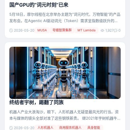
算、智能终端等多个前沿方向，展现出新一代
国产GPU的“词元时刻”已来
5月18日，摩尔线程在北京举办主题为“词元时代，万物智能”的产品
发布会。在Agentic AI驱动词元（Token）需求呈指数级跃升的关
键节点，万物智能处于爆发前夜，算力的基石作用愈发关键。 摩尔
2026-05-20
MUSA
夸娥智算集群
MT Lambda
1,927
0
线程在此次盛会上全方位展示了其作为智算底座的战略纵深，全面
展示了“云-边-端”全栈智算矩阵：从万卡级规模的夸娥智算集群，
到自研“长江”SoC驱动的智能终端MTT AICUBE和MTT AIBOOK；
从数字
终结者宇树，踢翻了同族
机器人产业大浪淘沙，眼下，人形机器人无疑是最风光的行当。资
本与媒体的镜头全部对准了这些钢铁新贵。 继2021年宇树机器牛
“犇犇”露脸后，宇树人形机器人在2025春晚舞台上一战成名，成为
2026-05-20
人形机器人
商用服务机器人
具身智能