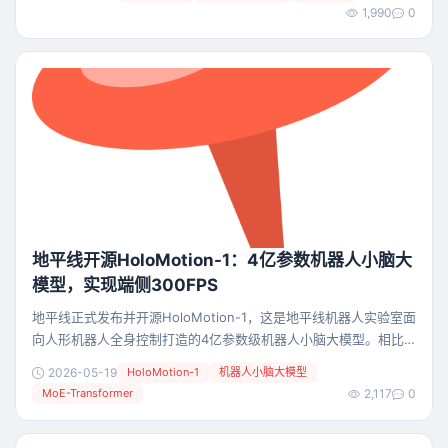
行业炙手可热的领导者。 尤其是2026年以来，几乎所有的机器人
1,990
0
叙事都流向了人形。今年一季度，赛道融资额逼近300亿元，百亿
估值企业俱乐部持续扩容，资本、人才、几乎所有资源都在向人形
机器人倾斜。 但在聚光灯的边缘，商
地平线开源HoloMotion-1：4亿参数机器人小脑大
模型，实现端侧300FPS
地平线正式发布并开源HoloMotion-1，这是地平线机器人实验室面
向人形机器人全身控制打造的4亿参数级机器人小脑大模型。相比
以往常见的百万级、千万级机器人控制模型，HoloMotion-1将机器
2026-05-19
HoloMotion-1
机器人小脑大模型
人“小脑”的模型规模提升到新的量级，并在端侧实现约300FPS实时
MoE-Transformer
2,117
0
推理，让大模型能力真正进入机器人运动控制闭环。通过本次开
源，地平线希望降低人形机器人全身控制的研发门槛，帮助开发者