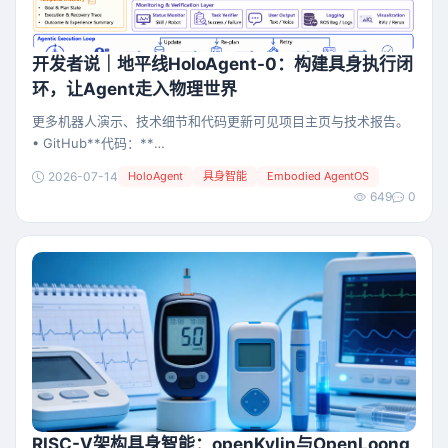
开发者说｜地平线HoloAgent-0：构建具身执行闭
环，让Agent走入物理世界
更多机器人演示、技术细节和代码更新可见项目主页与技术报告。
• GitHub**代码：**
https://github.com/HorizonRobotics/HoloAgent • 项目主页：
2026-07-14
HoloAgent
具身智能
Embodied AgentOS
https://horizonrobotics.github.io/robot\_lab/holoagent • 论文
649
0
链接： https://arxiv.org/abs/2606.23565 概述 让A
RISC-V架构具身智能：openKylin与OpenLoong