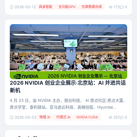
生成”三位一体全栈自研仿真平台，联合打造高置信度仿真数据合成
2026-05-12
具身智能
全功能GPU
仿真数据合成
172
0
方案，以国产算力与仿真算法的深度融合，为具身智能发展夯实自
主可控的基础设施。 本次合作直击具身智能行业的核心痛点：真机
数据采集长期面临物理数据稀缺、成本高昂、场景覆盖不足、复杂
物理过程难以稳定复现等难题。为跨越数据鸿沟
2026 NVIDIA 创业企业展示·北京站：AI 并进共话
新机
4 月 23 日，由 NVIDIA 主办，丽台科技、 AI 原点社区·原点大厦、
原点学堂、泰利驿站、亚马逊云科技、高榕创投、Hyundai
CRADLE in Shanghai、HICOOL、三星电子、奥迪中国等众多合作
2026-05-02
物理 AI
代理式 AI
NVIDIA CUDA
257
0
伙伴联合举办的“2026 NVIDIA 创业企业展示·北京站”活动圆满完
成。本次活动围绕“物理 AI 与代理式 AI”核心议题展开，吸引了众多
生态力量参与，180 余位创业公司代表