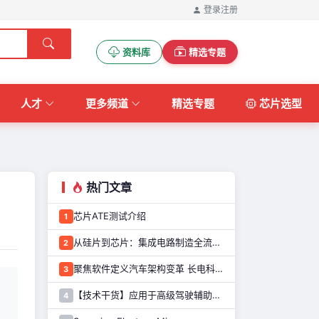
登录
注册
资料库
精选专题
人才
更多频道
精选专题
芯片选型
热门文章
芯片ATE测试介绍
1
从硅片到芯片：集成电路制造全流程解析
2
聚焦软件定义汽车架构变革 长电科技打造系统化车规级半导体封测能力
3
【技术干货】应用于高级驾驶辅助系统的图像传感器解决方案
4