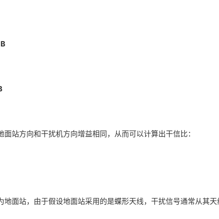
dB
：
B
地面站方向和干扰机方向增益相同，从而可以计算出干信比：
为地面站，由于假设地面站采用的是蝶形天线，干扰信号通常从其天