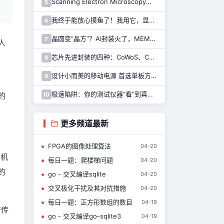
Scanning Electron Microscopy（Train for advanced research）扫描电子显微镜介绍（二）
5
我终于能放心摸鱼了！我用它，显示 Claude Code 执行状态……
6
晶圆变“晶方”？AI封装火了，MEMS也能用吗？
7
人
芯片先进封装的四种：CoWoS、CoPoS、Glass Core与CoWoP
8
设计小而美的移动电源 首选单板方案！
9
极速陷阱：你的测试仪器“看”到真实的SiC了吗?
10
的
更多频道最新
FPGA的图像处理算法
04-20
收机
每日一题：爬楼梯问题
04-20
的
go - 交叉编译sqlite
04-20
交叉极化干扰及其对抗措施
04-20
每日一题：正方形数组的数目
04-19
若传
go - 交叉编译go-sqlite3
04-19