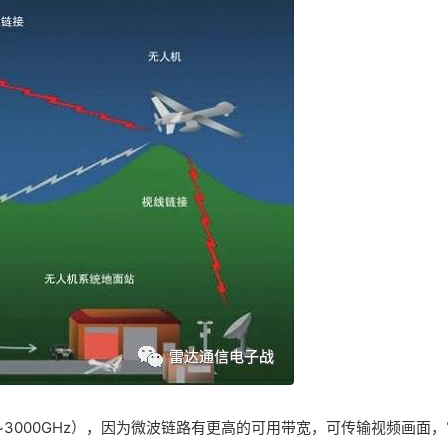
~3000GHz），因为微波链路有更高的可用带宽，可传输视频画面，