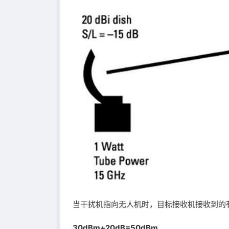
当干扰机指向无人机时，目标接收机接收到的有
30dBm+20dB=50dBm