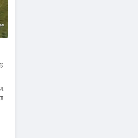
形
机
较