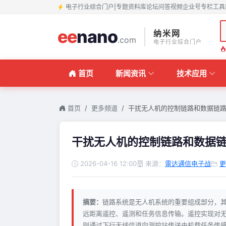
电子行业综合门户
|
专题
资料库
论坛
问答
视频
企业号
专栏
工具
ee
nano
纳米网
.com
电子行业综合门户
首页
新闻资讯
技术应用
首页
更多频道
干扰无人机的控制链路和数据链
干扰无人机的控制链路和数据
2026-04-16 12:00
来源：
雷达通信电子战
更
摘要：
链路系统是无人机系统的重要组成部分，
远距离遥控、遥测和任务信息传输。遥控实现对无
则通过下行无线信道向测控站传送由机载任务传