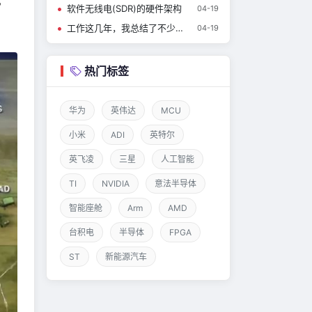
，
软件无线电(SDR)的硬件架构
04-19
工作这几年，我总结了不少摸鱼技巧！
04-19
热门标签
华为
英伟达
MCU
小米
ADI
英特尔
英飞凌
三星
人工智能
TI
NVIDIA
意法半导体
智能座舱
Arm
AMD
台积电
半导体
FPGA
ST
新能源汽车