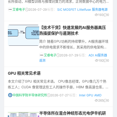
长所驱动，AI模型训练与推理对算力的渴求，正将数据中心的电力
人与智能终端同台真机展示，让我们更直观地
消耗推向新高，海量且激增的电力需求，是变革的根本动力，其核
感受
艾睿电子
2026-07-29
标签：
SiC MOSFET
Littelfuse
服务器电源
心趋势是向更高压、更高效、更集约化的架构演进。本文将为您介
193
0
绍数据中心电源解决方案的发展，以及由Littelfuse推出的相关解决
方案。 经历深刻变革的数据中心供电架构 全球数据中心的电力需求
【技术干货】快速发展的AI服务器高压
正以惊人的增长速度，其中AI是
热插拔保护与遥测技术
简介 随着GPU功耗的持续攀升，AI服务器环境
中的供电需求不断增长，其采用的供电架构从
48V向800V的转型变化，驱动着AI数据中心基
艾睿电子
2026-07-29
标签：
ADI
AI服务器
础设施的演进，这种高压架构为系统保护与监
遥测
192
0
控带来了新的挑战，尤其是在托盘带电插拔的
过程中。本文将为您介绍数据中心热插拔控制
GPU 相关常见术语
器的未来发展趋势，以及ADI在高压热插拔保护
本文介绍了GPU 相关常见术语。 CPU像总经理，GPU像几万个熟
领域的持续创新成果。 数据中心热插拔控制器
练工人；CUDA 像管理这些工人的操作手册，HBM 像高速仓库，
的未来发展 随着AI工作负载不断加重，服务器
NVLink 像工厂之间的专用高铁。AI 模型越大、Token 调用越多，
环境中的GPU催
中国科学院半导体研究所
2026-07-27
标签：
Intel
GPU
AMD
对 GPU、显存、互联、电力和散热的要求就越高。 你可以把 GPU
265
0
理解成：一座有成千上万个“小工人”的计算工厂，特别擅长同时处理
大量重复计算，所以非常适合 AI、图形渲染、科学计算和大模型训
半导体所在混合神经形态光电伊辛机研
练。