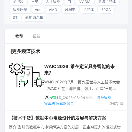
英飞凌
三星
人工智能
TI
NVIDIA
意法半导体
智能座舱
Arm
AMD
台积电
半导体
FPGA
ST
新能源汽车
推荐
最新
更多频道技术
WAIC 2026: 谁在定义具身智能的未
来？
WAIC 2026年7月，第九届世界人工智能大会
（WAIC）在上海世博、张江、西岸“三地四馆”
同步启幕。本届大会释放出一个清晰的产业信
安富利
2026-08-04
标签：
具身智能
号：AI的竞争已从“单点突破”转向“系统化兑现”
安富利
传感器融合
67
0
**。**行业的目光也不再聚焦于“谁发布了新模
型”，而是更加看重AI能否形成从底层算力到行
【技术干货】数据中心电源设计的发展与解决方案
业应用的完整交付能力。 这种转变在H3具身
简介 当前的数据中心电源解决方案的发展，正由AI算力的爆发式增
智能馆中体现得尤为直观。超300台人形机器