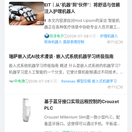
USB 音频硬件的统一开发平台，大幅降低音频
EIT｜从“机器”到“伙伴”：将舒适与信赖
设备研发门槛，实现从入门消费级到高端专业
注入护理机器人
级产品需求一站式覆盖。 01 行业痛点：USB
⬇️ 本文内容源自对Hod Lipson的采访 智能机
音频方案开发的挑战 当前
器正在各种医疗场景中协助专业人员开展工
作，越来越多的机器人出现在了微创手术、医
贸泽电子
2026-07-08
标签：
护理机器人
院后勤、疾病诊断乃至康复治疗等领域中，持
软体机器人
面部表情控制
713
0
续改变着医疗保健行业。随着机器人设计与功
能的不断发展，新型机器人正成为医疗护理的
瑞萨嵌入式AI技术漫谈 · 嵌入式系统机器学习终极指南
助手，让不堪重负的护理人员得以减轻工作压
嵌入式系统机器学习终极指南 概述 什么是嵌入式系统的机器学习？
力。 为了了解护理机器人未来的发展方向，我
机器学习是人工智能的一个分支，它使计算机能够通过不同技术，
们采访了毕生致力于探索“机器如何具备人性”
从数据中以迭代方式进行学习。我们的目标是让系统从数据中学习
的专家Hod Lips
中电港
2026-07-08
标签：
Renesas
模型压缩
嵌入式机器学习
并进行预测。这与传统方法有明显区别：传统方式依赖程序员编写
711
0
明确的指令，而不是从数据中学习模式。嵌入式系统中的机器学习
则专门面向嵌入式设备，使其能够采集数据、学习并执行预测。这
基于蓝牙接口实现远程控制的Crouzet
类系统通常与传统计算机相比，内存更小、RAM更
PLC
Crouzet Millenium Slim是一款小型PLC，配
备蓝牙接口。这使得可以通过手机、平板或
PC，使用Crouzet虚拟显示屏进行远程控制。