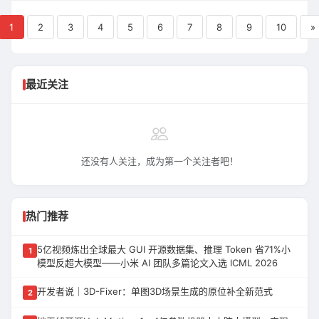
（图源：应用宝） 在腾讯之前，蚂蚁灵光、百
度秒哒这类 Vibe Coding 应用早已经在市场上
1
2
3
4
5
6
7
8
9
10
»
流行。不过，它们生成的应用通常仅支持在内
部平台分享，或者以在线的方式分享给其
最近关注
还没有人关注，成为第一个关注者吧！
热门推荐
5亿视频炼出全球最大 GUI 开源数据集、推理 Token 省71%小
1
模型反超大模型——小米 AI 团队多篇论文入选 ICML 2026
开发者说｜3D-Fixer：单图3D场景生成的原位补全新范式
2