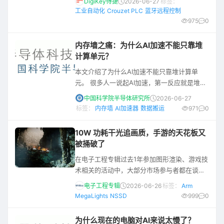
DigiKey得捷
2026-06-27
标签：
借助此蓝牙连接，您可以监控和控制您的小型
工业自动化
Crouzet PLC
蓝牙远程控制
工业系统。 Crouzet Millenium Slim小型PLC
975
0
本工程简报介绍了一种对经典启停电路的改进
方案。它采用本地控制，使用红色停止按钮和
内存墙之痛：为什么AI加速不能只靠堆
绿色启动按钮，如图1所示。远程/本地选择开
计算单元？
关是一个许可开关，
本文介绍了为什么AI加速不能只靠堆计算单
元。 很多人一说起AI加速，第一反应就是堆算
力、堆更多浮点计算单元。 错了， 现在的瓶颈
中国科学院半导体研究所
2026-06-27
根本不是计算本身，是数据搬运、通信和不规
标签：
内存墙
AI加速器
数据搬运
971
0
则算子，峰值算力再高也没用。 举个最直观的
例子，大语言模型推理的时候，每个新生成的
10W 功耗干光追画质，手游的天花板又
token都要读写一遍已经存起来的KV缓存，这
被捅破了
玩意儿根本不怎么缺计算，缺的是内存带宽
在电子工程专辑过去1年参加图形渲染、游戏技
——你带宽不够，就算计算单元堆得再多，也
术相关的活动中，大部分市场参与者都在谈包
得等着数据慢悠悠从内存运
括PC、移动设备、游戏主机等不同类型端侧设
电子工程专辑
2026-06-26
标签：
Arm
备游戏体验的“融合”或“走向趋同”。 这个命题
MegaLights
NSSD
999
0
的逻辑，在于玩家经常要在不同的游戏设备上
玩游戏——而不同设备的游戏体验不能是割裂
为什么现在的电脑对AI来说太慢了？