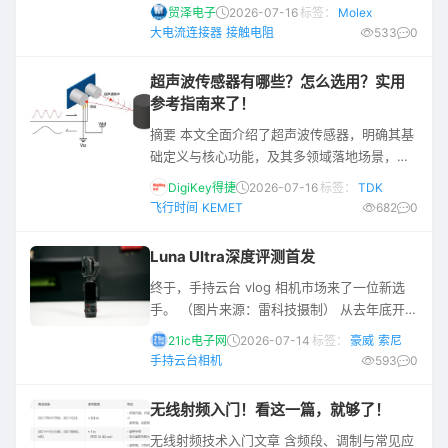
意识到“算力的背后是电力”，因此数据中心的
贸泽电子
2026-07-16
标签：
Molex
建设在“堆加速卡”的同时，功率密度不断跃升
大电流连接器
接触电阻
533
0
的挑战也必须认真面对。 传统的企业级数据中
心单机柜功率通常为8-10kW，而超大规模数据
超声波传感器有哪些？怎么选用？实用
中心单机柜功率正快速迈向100kW以上，部分
参考指南来了！
高端设施甚至超过200kW。根据高盛预测，而
摘要 本文全面介绍了超声波传感器，明确其基
到2027年，AI服务器机柜所需的功率将是五年
础定义与核心功能，及其多领域落地场景，并
前云端机柜
从检测模式、结构、材料、使用环境四大分类
DigiKey得捷
2026-07-16
标签：
TDK
维度，逐一拆解11类不同超声波传感器的运作
飞行时间
KEMET
682
0
原理、特性与适配场景。文章还介绍了选购该
类传感器时需要考量的全流程关键要点，同时
Luna Ultra深度评测首发
梳理了实际使用过程中高频出现的常见问题的
终于，手持云台 vlog 相机市场来了一位新选
诱因与对应解决方法，为相关从业者的选型、
手。 （图片来源：雷科技摄制） 从去年底开
调试与维护提供了完整实用的参考指南。 超声
始，网上就有不少关于影石 Luna的爆料，直到
波**传感器**是一种利用超声波来
21ic电子网
2026-07-14
标签：
豪威
索尼
今年 4 月官方才确认，雷科技也是有幸在正式
手持云台相机
593
0
发布前作为第一批内测媒体拿到了 Luna
Ultra。接下来就让我们来看看，影石的第一台
无线射频入门！看这一篇，就够了！
手持云台 vlog 相机到底是个什么水平。 分享
无线射频技术入门文章 含频段、调制与常见应
体验前先说下价格：影石Insta360 Luna Ultra