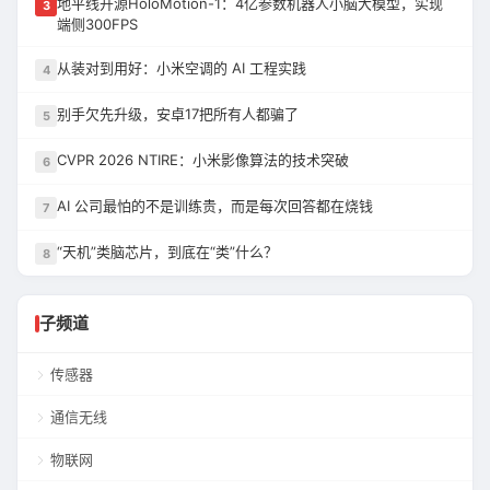
地平线开源HoloMotion-1：4亿参数机器人小脑大模型，实现
3
端侧300FPS
从装对到用好：小米空调的 AI 工程实践
4
别手欠先升级，安卓17把所有人都骗了
5
CVPR 2026 NTIRE：小米影像算法的技术突破
6
AI 公司最怕的不是训练贵，而是每次回答都在烧钱
7
“天机”类脑芯片，到底在“类”什么？
8
子频道
传感器
通信无线
物联网