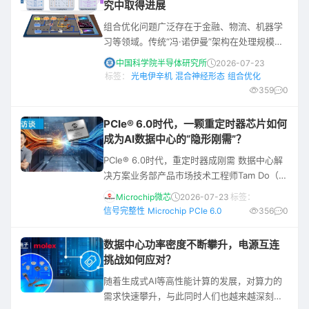
究中取得进展
组合优化问题广泛存在于金融、物流、机器学
习等领域。传统“冯·诺伊曼”架构在处理规模日
益庞大的问题时面临显著瓶颈。光电伊辛机利
中国科学院半导体研究所
2026-07-23
用物理系统的动力学演化进行本征并行求解，
标签：
光电伊辛机
混合神经形态
组合优化
是实现大规模组合优化硬件加速的重要技术路
359
0
线。然而，其底层物理载体的连续模拟特性与
伊辛模型离散二元约束之间存在本质差异，使
PCIe® 6.0时代，一颗重定时器芯片如何
系统演化过程易受硬件振幅不均匀、噪声累积
成为AI数据中心的“隐形刚需”？
和性能漂移等因素影响，导致求解准确度下
PCIe® 6.0时代，重定时器成刚需 数据中心解
降、可扩展性受限。 近日，中国科学院半
决方案业务部产品市场技术工程师Tam Do（杜
泽心） 在AI时代，当业界还在为GPU算力的指
Microchip微芯
2026-07-23
标签：
数级增长欢呼时，一个隐秘的瓶颈正在悄然浮
信号完整性
Microchip
PCIe 6.0
356
0
现——目前，AI数据中心面临的瓶颈不再只是
运算能力，还包括如何在整个系统中高效地移
数据中心功率密度不断攀升，电源互连
动数据。 随着PCIe 6.0将数据传输速率推至64
挑战如何应对？
GT/s并采用PAM4（四电平脉冲幅度调制）信
随着生成式AI等高性能计算的发展，对算力的
令，链路中的损耗、抖动、误码等问题
需求快速攀升，与此同时人们也越来越深刻地