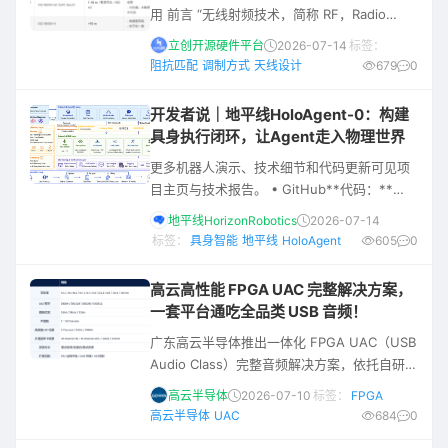
用 前言 “无线射频技术，简称 RF，Radio
的官网标准套装价为47
Frequency，通常指几十kHz到几百GHz范围
立创开源硬件平台
2026-07-14
标签：
内的电磁波应用。说的再大白话一些就是——
阻抗匹配
调制方式
天线设计
679
0
无线射频技术就是利用射频电磁波在空间中传
播、反射、耦合、感应的技术。掌握这个技
开发者说｜地平线HoloAgent-0：构建
术，你就可以用无线电波来传递能量或信息”
具身执行闭环，让Agent走入物理世界
它不是某一个协议，也不是某一个模块。它关
更多机器人演示、技术细节和代码更新可见项
注的是更底层的问题： *“信号怎么发出去；信
目主页与技术报告。 • GitHub**代码：**
号怎么被接收
https://github.com/HorizonRobotics/HoloAgent
地平线HorizonRobotics
2026-07-14
• 项目主页：
标签：
具身智能
地平线
HoloAgent
605
0
https://horizonrobotics.github.io/robot\_lab/ho
• 论文链接：
高云高性能 FPGA UAC 完整解决方案，
https://arxiv.org/abs/2606.23565 概述 让A
一套平台通吃全品类 USB 音频！
广东高云半导体推出一体化 FPGA UAC（USB
Audio Class）完整音频解决方案，依托自研高
速 USB 音频 IP 核与软硬协同架构，打造可兼
高云半导体
2026-07-10
标签：
FPGA
容消费 Hi-Fi、便携音频、专业录音多通道声
高云半导体
UAC
684
0
卡、会议麦克风阵列、工业音频采集等全品类