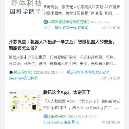
的。不过要实现这一点，硬件技术上的一个悖
自动驾驶、救灾无人机等高风险实时 AI 任务算
论在于：不同尺寸、不同功耗、不同散热能力
力需求巨大，传统计算机受 “存储墙” 制约，算
的设备，不大可能达到相似的图形渲染水平
力与能耗难以平衡。文章剖析传统硬件瓶颈，
——在任何情况下，一台10W功耗
中国科学院半导体研究所
2026-06-26
借鉴人脑神经元特性，介绍存算一体、神经形
标签：
量化
存算一体
存储墙
1,011
0
态芯片等仿生硬件方案，为高效 AI 计算指明方
向。 人工智能曾经在科幻电影中，负责给宇宙
开芯课堂｜机器人挥出那一拳之后：智能机器人的安全，
飞船导航，操纵火箭着陆。如今，它早就不是
到底该怎么做？
什么新鲜事，而是润物细无声地渗透到我们的
机器人要走进真实世界，只有聪明还不够，它还必须可靠、可控、
日常生活中。你听歌、看视频，它给你推荐；
可验证、可托付。聪明，是机器人的上限；安全，是机器人的底
你出国旅行，它帮你
线。 一、那一拳的警示：从隐忧到现实 2025年GeekCon安全极客
黑芝麻智能
2026-05-23
标签：
黑芝麻智能
智能机器人安全
大赛上，两名白帽黑客远程劫持人形机器人，仅用不到3分钟就让两
SesameX安全体系
1,815
0
台机器人“沦陷”。随后，被劫持的机器人径直走向舞台中央的假人，
抬起机械臂，狠狠挥了一拳，将假人击倒在地。那看似普通的一
腾讯这个App，太逆天了
拳，却击碎了整个行业对安全的幻想。当机
「人人都能做 App」时代真来了？ 继蚂蚁灵光
推出“闪应用”后，腾讯 Vibe Coding 产品「吐
司」在自家应用宝商城上线，定位「应用生成
21ic电子网
2026-05-21
标签：
及灵感共创平台」，简单来说，就是用户说需
Vibe Coding
百度
腾讯
1,870
0
求，AI 拆解功能需求，最终输出成品应用。