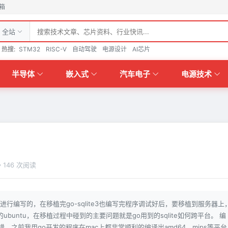
箱
全站
热搜:
STM32
RISC-V
自动驾驶
电源设计
AI芯片
半导体
嵌入式
汽车电子
电源技术
146 次阅读
o进行编写的，在移植完go-sqlite3也编写完程序调试好后，要移植到服务器上
ubuntu，在移植过程中碰到的主要问题就是go用到的sqlite如何跨平台。 编
，之前我用go开发的程序在mac上都非常顺利的编译出amd64，mips等平台