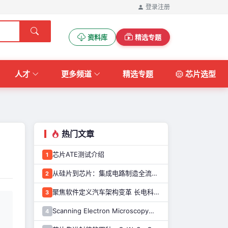
登录
注册
资料库
精选专题
人才
更多频道
精选专题
芯片选型
热门文章
芯片ATE测试介绍
1
从硅片到芯片：集成电路制造全流程解析
2
聚焦软件定义汽车架构变革 长电科技打造系统化车规级半导体封测能力
3
，
Scanning Electron Microscopy（Train for advanced research）扫描电子显微镜介绍（二）
4