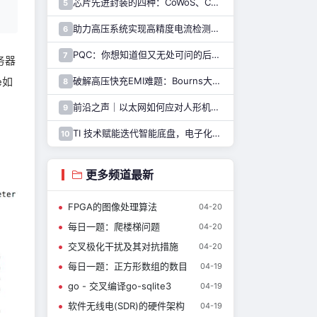
芯片先进封装的四种：CoWoS、CoPoS、Glass Core与CoWoP
5
助力高压系统实现高精度电流检测，纳芯微推出NSM2051集成式霍尔电流传感器
6
PQC：你想知道但又无处可问的后量子密码干货都在这里了
7
务器
e如
破解高压快充EMI难题：Bourns大电流车规电感解决方案
8
前沿之声｜以太网如何应对人形机器人通信挑战—— TI 以太网产品系列助力解决
9
TI 技术赋能迭代智能底盘，电子化重构整车行驶逻辑与驾乘体验
10
更多频道最新
FPGA的图像处理算法
04-20
每日一题：爬楼梯问题
04-20
交叉极化干扰及其对抗措施
04-20
每日一题：正方形数组的数目
04-19
go - 交叉编译go-sqlite3
04-19
软件无线电(SDR)的硬件架构
04-19