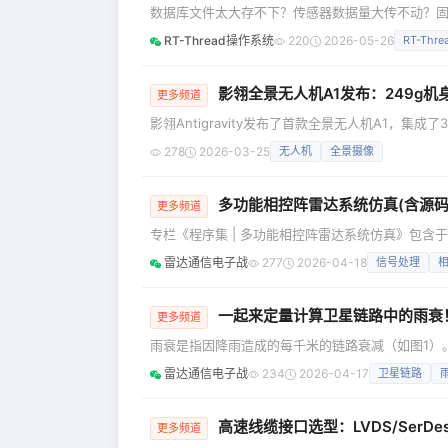
数据库文件太大存不下？传感器数据量大传不动？固件升
派「开源软件包移植适配专题」第2期，以 RC3506
RT-Thread操作系统
220
2026-05-26
RT-Thre
SQLite 数据库实测压缩率——36864 字节 → 89
式存储空间紧张 → 压缩 SQLite 文件，节
影翎全景无人机A1发布：249g机
更多频道
影翎Antigravity发布了首款全景无人机A1，集
支持10公里图传，售价7999元起。
278
2026-03-25
无人机
全景摄像
多功能相控阵雷达系统仿真(含源码
更多频道
专栏《程序集 | 多功能相控阵雷达系统仿真》包
如下： 1.重新推导了子波束在目标方向的增益值（SubB
雷达通信电子战
277
2026-04-18
信号处理
（RadarGainCalculate）和测角斜差率（Rada
础上可根据当前波束指向和目标方向，快速地计算
一起来定量计算卫星链路中的雨衰
更多频道
雨衰是指因降雨造成的每千米的链路衰减（如图1）
预期的降雨量线上，然后再向左移动到纵坐标上，即
雷达通信电子战
234
2026-04-17
卫星链路
雾密度的衰减图曲线，接着将每千米的衰减乘以链路穿过雨的距离。 图1 雨衰是频率
路，还有另一个复杂的问题。太空不存在降雨。因此
高速线缆接口选型：LVDS/SerDe
更多频道