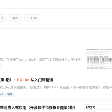
CH
CGO
SQLite
的，在移植完go-sqlite3也编写完程序调试好后，要移植到
的系统用的ubuntu，在移植过程中碰到的主要问题就是go用
执行程序，
（第1期）：
SQLite
从入门到精通
Lite 总是缺依赖、配置难？ 想在 AMP 双系统下统一数据存储方案？ 睿擎
解一个主流开源软件在睿擎派上的移植与使用方法。第1期，我们从 SQLite 
ad
睿擎
你从零开始把 SQLite 移植到睿擎派，并实现完整的数据库操作。 直播核心内
缩库移植与嵌入式应用（开源软件包移植专题第2期）