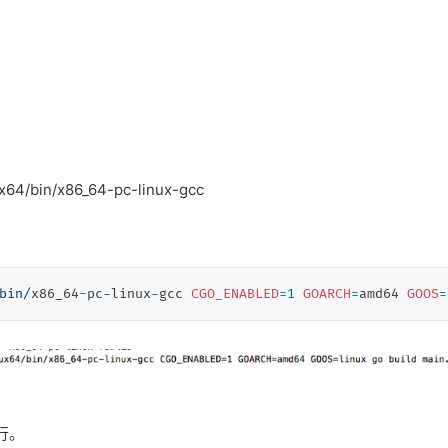
x64/bin/x86_64-pc-linux-gcc
bin/
x86_64
-
pc
-
linux
-
gcc 
CGO_ENABLED
=
1
GOARCH
=
amd64 
GOOS
=
行。