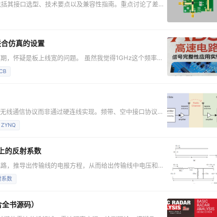
件，包括其接口选型、技术要点以及兼容性指南。重点讨论了差分
建议。
面联合仿真的设置
期，怀疑是板上线宽的问题。 虽然我觉得1GHz这个频率，
我对领导说，那把PCB发给我，我来仿真一下吧，看看PCB
CB
，把PCB的TOP层和孔的一些信息导出到dxf，然后稍微手
，一仿真，不就完事了。 哪想，拿到PCB以
的无线通信协议而非通过硬连线实现。频带、空中接口协议和
硬件。恰如其名，SDR具有通过软件或可重定义逻辑改变自
ZYNQ
使用不同的波形和协议操作。 传统的商用基站体积较大，需
，大部分通信功能由软件实现。SDR架构舍去了传统无线电
上的反射系数
电路，推导出传输线的电报方程，从而给出传输线中电压和电
电流的表达式，推导出传输线上的反射系数，输入阻抗等参
射系数
，如下图所示。 这个等效图，可以这样理
dZ，而传输线是由无数段这样的小段组成的。 以微带线为
含全书源码）