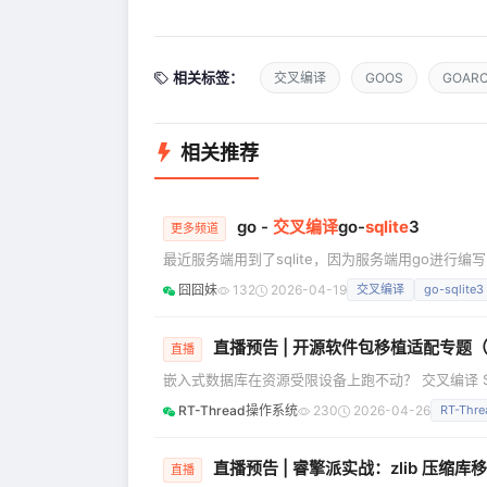
相关标签：
交叉编译
GOOS
GOAR
相关推荐
go -
交叉编译
go-
sqlite
3
更多频道
最近服务端用到了sqlite，因为服务端用go进行编写
服务器上，碰巧的是调试机用的mac os，而服务器
囧囧妹
132
2026-04-19
交叉编译
go-sqlite3
到的sqlite如何跨平台。 编译问题报错： go的跨平台编译一直做的都非常不错，之前我用go开发的程序在mac
上都非常顺利的编译出amd64，mips等平台的可
直播预告 | 开源软件包移植适配专题
直播
嵌入式数据库在资源受限设备上跑不动？ 交叉编译 SQ
正式推出 「开源软件包移植适配专题」 ，每期深度讲
RT-Thread操作系统
230
2026-04-26
RT-Thre
始。 4月29日（周三）晚8点，我们用一场直播，带
本次直
直播预告 | 睿擎派实战：zlib 压
直播