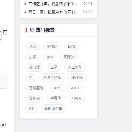
工作这几年，我总结了不少摸鱼技巧！
04-19
每日一题：长度为 n 的开心字符串中字典序第 k 小的字符串
04-18
热门标签
的可
下
华为
英伟达
MCU
小米
ADI
英特尔
英飞凌
三星
人工智能
TI
意法半导体
NVIDIA
  arm64dragonfly   amd64freebsd     386freebsd     amd64
智能座舱
Arm
AMD
台积电
半导体
FPGA
ST
新能源汽车
rt