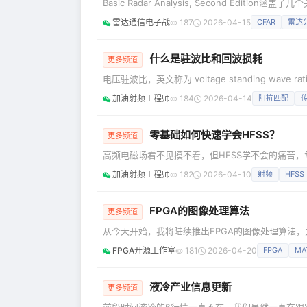
Basic Radar Analysis, Second Ed
数、波形、天线、有源阵列、接收器和信号处理器、
雷达通信电子战
187
2026-04-15
CFAR
雷达
数、匹配滤波理论和Swerling目标模型来预测
脉冲多普勒、LFM、NLFM和BPSK，知道MTI处理
什么是驻波比和回波损耗
更多频道
电压驻波比，英文称为 voltage standing wa
拿一个射频器件来，其中肯定有一个驻波比的指标。
加油射频工程师
184
2026-04-14
阻抗匹配
线进行传输时，如果传输线的负载阻抗不与传输线的
波，波随着时间的增长，向传输线的一端移动。 但
零基础如何快速学会HFSS？
更多频道
高频电磁场看不见摸不着，但HFSS学不会的痛苦，
符，当你的模型怎么调都不收敛，当你面对一堆看不
加油射频工程师
182
2026-04-10
射频
HFSS
一边，是残酷的市场现实：5G通信、毫米波雷达、
的工程师。 问题从来不是“要不要学”，而是“怎么
FPGA的图像处理算法
更多频道
从今天开始，我将陆续推出FPGA的图像处理算法，并
FPGA开源工作室
181
2026-04-20
FPGA
MA
液冷产业信息更新
更多频道