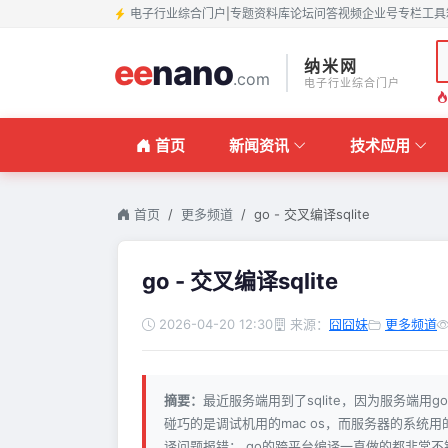
电子行业综合门户
|
专题
资料库
论坛
问答
视频
企业号
专栏
工具
ee
nano
纳米网
.com
电子行业综合门户
首页
新闻资讯
技术应用
首页
更多频道
go - 交叉编译sqlite
go - 交叉编译sqlite
2026-04-20 12:30
来源：
囧囧妹
更多频道
摘要：
最近服务端用到了sqlite，因为服务端用g
碰巧的是调试机用的mac os，而服务器的系统用的
译问题报错： go的跨平台编译一直做的都非常不错