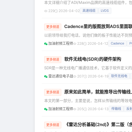
本文详细介绍了ADI/Maxim品牌的高速线缆组
信号、LVDS、SerDes等关键技术，并提供了选型
229
2026-04-02
高速线缆
LVDS
Cadence里的版图放到ADS里
更多频道
以前领导给我打电话，说他们做的板子性能达不到预
板子的影响应该不至于这么大，但是万一呢？于是，
加油射频工程师
228
2026-04-12
Cadence
P
上的线宽是不是有影响。 本来想，就用最原始的方法
工删减一下，再导入ADS，设置个两层板的叠层结构
软件无线电(SDR)的硬件架构
更多频道
SDR是一种无线电广播通信技术，它基于软件定义
功能可通过软件下载和更新来升级，而不用完全更换
雷达通信电子战
207
2026-04-19
软件无线电
身功能的能力，从而通过动态加载新的波形和协议可
要设计很多专用的硬件电路；而SDR基站体积较小
原来如此简单，就能推导出传输线
更多频道
本文的第一部分，主要是说，怎样从传输线的等效
流的表达式。 第二部分，主要是说，如果从电压和
加油射频工程师
205
2026-04-13
传输线
反
数。 （一） 传输线可以等效为电阻，电感串联，电导，电容并联
解。 首先，这个图取的是传输线上无线小的一段，
《雷达分析基础(2nd)》第二版（
更多频道