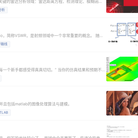
ition涵盖了几个关键的雷达分析领域：雷达距离方程、检测理论、模糊函
CFAR等。 读完该书，你能够使用雷达距离方程、各种参
分析
雷达系统的检测性能。熟悉各种信号处理器的性能，包括单脉冲、
、积分
ve ratio，简称VSWR，是射频领域中一个非常重要的概念。 随便
 那为什么有驻波比这个指标呢？ 当一个入射波，进入传输
传输线
特征阻抗不匹配，就会产生反射波。 入射波和反射波是行
是入射波和反射波叠加，会在
每一个新手都感受得真真切切。“ 当你的仿真结果和预期不
懂的报错提示——那种挫败感足以劝退90%的自学者。 但另
卫星互联网、射频前端——每一个热门赛道都在疯抢懂HFSS
学才能不走弯路”。下面这篇文章，我为想要自己
且包括matlab的图像处理算法与建模。
TLAB