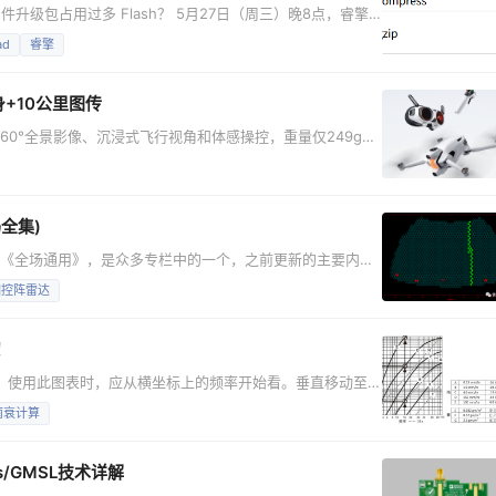
级包占用过多 Flash？ 5月27日（周三）晚8点，睿擎
 为硬件平台，完整演示 zlib 压缩库的移植与应用，并结合
ad
睿擎
09 字节，节省 75.8%。 这场直播能帮你解决什么问题？ 嵌入
身+10公里图传
成了360°全景影像、沉浸式飞行视角和体感操控，重量仅249g，
全集)
含于《全场通用》，是众多专栏中的一个，之前更新的主要内容
eamGainCalculate）、波束在目标方向的增益
相控阵雷达
rAngleDiffSlope）对应的解析公式，并提供了源码实现，在此基
相控阵
！
。使用此图表时，应从横坐标上的频率开始看。垂直移动至
可得到每千米的雨衰。 图1中所含的表给出了几种降雨量和
雨衰计算
和降雨量的函数 对于空间链
雨衰仅适用于降雨开始的高度和地球站的高度之间。 图
s/GMSL技术详解