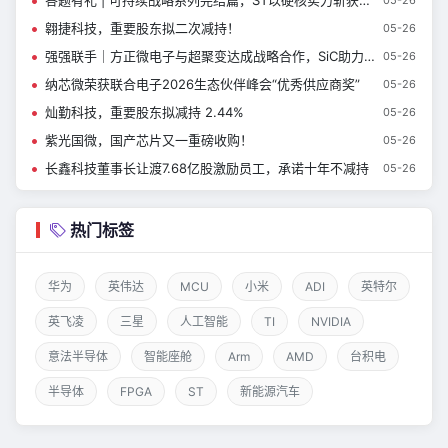
答题有礼 | 可持续战略系列完结篇，ST以硬核实力斩获多项权威评级
翱捷科技，重要股东拟二次减持！
05-26
强强联手｜方正微电子与超聚变达成战略合作，SiC助力AI智算新基建
05-26
纳芯微荣获联合电子2026生态伙伴峰会“优秀供应商奖”
05-26
灿勤科技，重要股东拟减持 2.44%
05-26
紫光国微，国产芯片又一重磅收购！
05-26
长鑫科技董事长让渡7.68亿股激励员工，承诺十年不减持
05-26
热门标签
华为
英伟达
MCU
小米
ADI
英特尔
英飞凌
三星
人工智能
TI
NVIDIA
意法半导体
智能座舱
Arm
AMD
台积电
半导体
FPGA
ST
新能源汽车