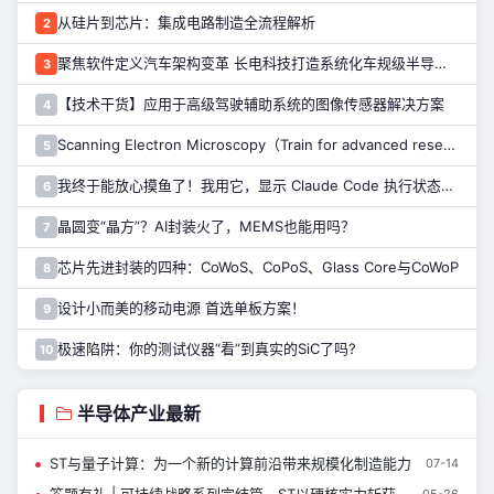
从硅片到芯片：集成电路制造全流程解析
2
聚焦软件定义汽车架构变革 长电科技打造系统化车规级半导体封测能力
3
【技术干货】应用于高级驾驶辅助系统的图像传感器解决方案
4
Scanning Electron Microscopy（Train for advanced research）扫描电子显微镜介绍（二）
5
我终于能放心摸鱼了！我用它，显示 Claude Code 执行状态……
6
晶圆变“晶方”？AI封装火了，MEMS也能用吗？
7
芯片先进封装的四种：CoWoS、CoPoS、Glass Core与CoWoP
8
设计小而美的移动电源 首选单板方案！
9
极速陷阱：你的测试仪器“看”到真实的SiC了吗?
10
半导体产业最新
ST与量子计算：为一个新的计算前沿带来规模化制造能力
07-14
05-26