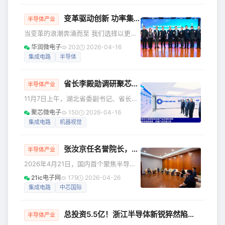
产业 和**未来产业**的热词 频频刷屏
变革驱动创新 功率集成未来｜
华润微电子
功率集
勾勒出“十五五”开局之年的新篇章 作为
半导体产业
与国计民生息息相关的多元化企业 众多
当变革的浪潮奔涌而至 我们选择以更坚
关键词与华润业务紧密相连 下面我们就
定的姿态 汇流成海，共赴新程 2026年1
华润微电子
202
2026-04-16
聚焦一组两会热词 看华润如何将两会擘
月7日，华润微电子功率集成事业群（简
集成电路
半导体
画的宏伟蓝图 转化为一个个具体的 产业
称“PIBG”）组织成立与干部任命大会圆
项目和创新成果 一 聚焦
满召开，会议以“变革驱动创新·功率集成
省长李殿勋调研聚芯微电子
未来”为主题。华润微电子董事长何小
半导体产业
龙、副总裁庄恒前、PIBG总经理李超、
11月7日上午，湖北省委副书记、省长李
微电子总部职能部门、PIBG管理层和骨
殿勋，省委常委、武汉市委书记盛阅
聚芯微电子
150
2026-04-16
干，齐聚一堂，共同见证PIBG正式扬帆
春，副省长程用文，省政府秘书长王太
集成电路
机器视觉
起航的重要时刻。本次大会，不仅是一
晖及有关部门领导调研武汉聚芯微电子
场成立的仪式，更是一次凝聚
股份有限公司。 聚芯微电子创始人刘德
张汝京任名誉院长，国内首个
集成电路
厂务学院
珩向李殿勋一行详细汇报了企业经营发
半导体产业
展情况。李殿勋询问了企业技术研发与
2026年4月21日，国内首个聚焦半导体
人才引育情况后表示：推动集成电路产
厂务领域的产教融合平台——集成电路
21ic电子网
179
2026-04-26
业高质量发展需加快打造“产业链、创新
厂务学院在上海揭牌成立。 该学院由中
集成电路
中芯国际
链、人才链、资金链、服务链”深度融合
芯国际创始人张汝京博士牵头发起、联
的优良生态，聚芯微电子要积极响应这
合上海海洋大学共建，临港新片区管委
一要求，依托武汉产
总投资5.5亿！浙江半导体新锐猝然陷入破产审查
会提供政策保障，旨在破解半导体厂务
半导体产业
领域专业人才缺口痛点。 当前，我国芯