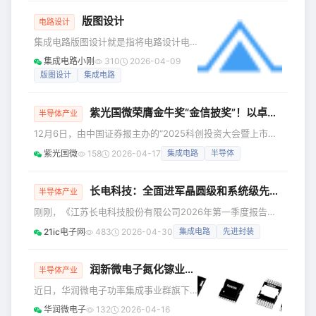
系统（BMS）必须具备更高精度、更强
版图设计
监控能力和更高安全等级，以持续满足
电路设计
市场对电池续航、寿命与安全性的严苛
集成电路版图设计就是指将电路设计电
需求。据相关机构预测，到2027年全球
路图或电路描述语言映射到物理描述层
集成电路小刚
310
2026-04-09
BMS市场规模有望突破千亿元，成为能
面，从而可以将设计好的电路映射到晶
版图设计
集成电路
源变革中的关键增长领域。瞄准这一高
圆上生产。 版图是包含集成电路的器件
速增长的市场领域，华润微电子功率集
类型，器件尺寸，器件之间的相对位置
成事业群（PIBG
紫光国微荣膺金牛奖“金信披奖”！以卓越信披构筑资本市场信任基石
以及各个器件之间的连接关系等相关物
半导体产业
理信息的图形，这些图形由位于不同绘
12月6日，由中国证券报主办的“2025科创投资大会暨上市公
图层上的图形构成。 版图工程师的职责
司金牛奖(金信披奖)颁奖典礼”在合肥隆重举行。紫光国微凭
紫光国微
158
2026-04-17
集成电路
半导体
包括：芯片物理结构分析，逻辑分析，
借高质量的信息披露实践，荣获金牛奖“金信披奖”。公司在规
建立后端设计流程，版图布局布线，版
范治理、透明运营与投资者沟通方面的扎实成果，再次获得资
图物理验证，联络代工厂提交生产数
本市场的高度认可。 上市公司金牛奖是我国资本市场最具公
长电科技：全面进军晶圆级和系统级先进封装！
半导体产业
据。 版图设计方法（从
信力和影响力的权威奖项之一。“金信披奖”评选体系严谨，其
刚刚，《江苏长电科技股份有限公司2026年第一季度报告》
聚焦上市公司信息披露质量和效率，综合考量财报检校评分、
发布 2026年4月28日，长电科技（600584.SH）公布了
审计意见、
21ic电子网
483
2026-04-30
集成电路
先进封装
2026年第一季度报告。报告显示，公司2026年一季度实现营
业收入人民币91.7亿元；实现归属于上市公司股东的净利润人
民币2.9亿元，同比增长42.7%。 长电科技董事、首席执行长
润新微电子氮化镓业务全面提速：技术迭代与市场突破双轮驱动
半导体产业
郑力先生表示：“长电科技和全球其它主流封装大厂一起，顺
近日，华润微电子功率集成事业群旗下
应市场需求，全面进军晶圆级和系统级先进封装及配
润新微电子（大连）有限公司（以下简
华润微电子
132
2026-04-16