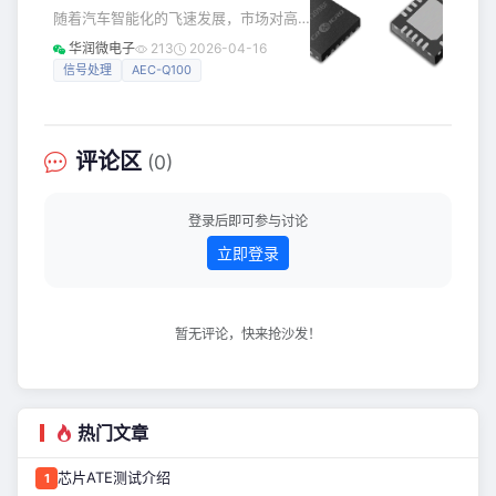
神，带领团队攻坚克难，不断突破技术壁垒。这份沉甸甸的荣
随着汽车智能化的飞速发展，市场对高
誉，不仅是对他个人匠心与担当的最高褒奖，更是对全体“中
性能、高效率、高可靠性的超声波雷达
华润微电子
213
2026-04-16
国芯”筑
解决方案的需求日益增长。华润微电子
信号处理
AEC-Q100
功率集成事业群（PIBG）依托在车规级
芯片研发与IC设计领域积累的深厚技术
优势，近日正式推出新一代车规级超声
波雷达驱动及信号处理芯片——
评论区
(0)
QCS7209BF。该产品全面支持智能辅助
驾驶与全场景智能泊车应用，助力推动
车规级超声波雷达驱动及信号处理芯片
登录后即可参与讨论
的全国产化进程。 产品封装形式：
立即登录
QFN20（4mm
暂无评论，快来抢沙发！
热门文章
芯片ATE测试介绍
1