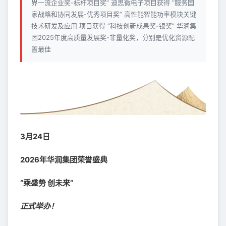
界一流企业奖-标杆项目奖” 迪思微电子项目获得 “服务国
家战略和协同发展-优秀项目奖” 高性能智能功率模块关键
技术研发及应用 项目获得 “科技创新成果奖-银奖” 华润集
团2025年度高质量发展奖-非量化奖，分别是优化资源配
置最佳
3月24日
2026年华润集团荣誉盛典
“乘盛势 创未来”
正式举办！