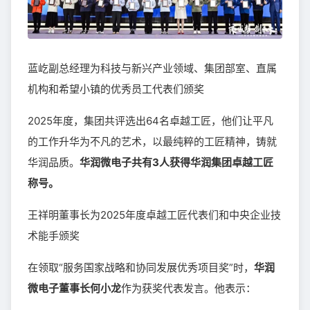
蓝屹副总经理为科技与新兴产业领域、集团部室、直属
机构和希望小镇的优秀员工代表们颁奖
2025年度，集团共评选出64名卓越工匠，他们让平凡
的工作升华为不凡的艺术，以最纯粹的工匠精神，铸就
华润品质。
华润微电子共有3人获得华润集团卓越工匠
称号。
王祥明董事长为2025年度卓越工匠代表们和中央企业技
术能手颁奖
在领取“服务国家战略和协同发展优秀项目奖”时，
华润
微电子董事长何小龙
作为获奖代表发言。他表示：