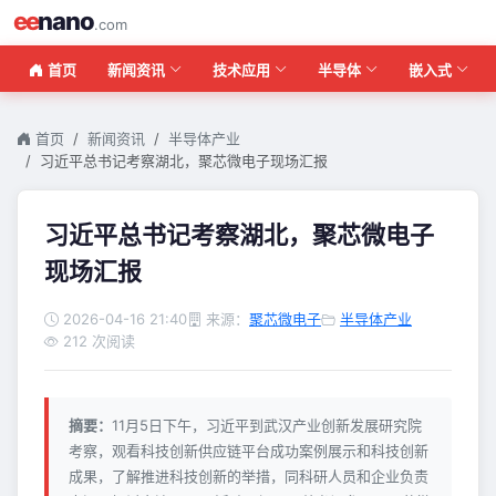
ee
nano
.com
首页
新闻资讯
技术应用
半导体
嵌入式
首页
新闻资讯
半导体产业
习近平总书记考察湖北，聚芯微电子现场汇报
习近平总书记考察湖北，聚芯微电子
现场汇报
2026-04-16 21:40
来源：
聚芯微电子
半导体产业
212 次阅读
摘要：
11月5日下午，习近平到武汉产业创新发展研究院
考察，观看科技创新供应链平台成功案例展示和科技创新
成果，了解推进科技创新的举措，同科研人员和企业负责