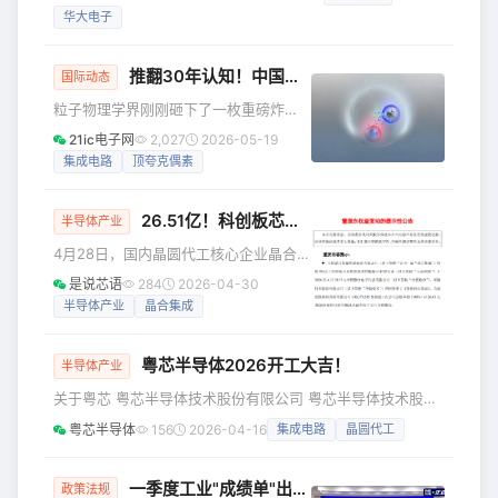
牌分院到深耕基层 一场场融“党建红”与“芯片蓝”的 阅读盛宴
月25日上午9时，吉时准至。 春鼓擂
华大电子
正在各级党组织蓬勃开展 为集成电路产业高质量发展 注入澎
动，瑞狮腾跃！公司领导
湃精神动能 01 揭牌启新篇 筑牢**“华**大书院”文化阵地 华
大智宝 第1站 构筑“三全”阵地，打造员工精神栖息地
推翻30年认知！中国团队成功锁定它，或改写物理教科书
国际动态
2026年4月，华大书院华大智
粒子物理学界刚刚砸下了一枚重磅炸
弹：欧洲核子研究中心（CERN）的
21ic电子网
2,027
2026-05-19
ATLAS实验在大型强子对撞机上，首次
集成电路
顶夸克偶素
观测到了“顶夸克偶素”。这一微观结构的
尺寸仅约0.01飞米（10的负17次方
26.51亿！科创板芯片龙头晶合集成获增持
米），是目前已知最小的束缚态。过去
半导体产业
三十年科学界普遍认为一个顶夸克和一
4月28日，国内晶圆代工核心企业晶合集
个反顶夸克不能形成束缚态值，而该发
成发布官方权益变动公告，官宣迎来重
是说芯语
284
2026-04-30
现直接推翻了这一传统认知，全球粒子
要股东加码布局。作为中国大陆排名第
半导体产业
晶合集成
物理教科书的相关内容或许都将因此改
三、全球位列第九的成熟制程晶圆代工
写。 顶夸克偶素的艺术构想图。图片来
厂，晶合集成此次迎来全球ODM行业龙
源：欧洲核子
粤芯半导体2026开工大吉！
头华勤技术再度大手笔增持，双方产业
半导体产业
链战略绑定持续深化，半导体上下游协
关于粤芯 粤芯半导体技术股份有限公司 粤芯半导体技术股份
同布局迈入全新阶段。此次股权交易并
有限公司（下称“粤芯半导体”）坐落于广州知识城，是一家为
粤芯半导体
156
2026-04-16
集成电路
晶圆代工
非短期资本逐利行为，而是两大行业头
境内外客户提供12英寸晶圆代工服务和特色工艺解决方案的集
部企业立足产业长期发展、夯实供应链
成电路制造企业，也是广东省自主培养的国家高新技术和首家
安全、深化双向战略合作的关键重磅布
进入量产的12英寸晶圆制造企业，实现了广州市12英寸集成
一季度工业"成绩单"出炉：31省份全部正增长，机器人产量飙涨33%
政策法规