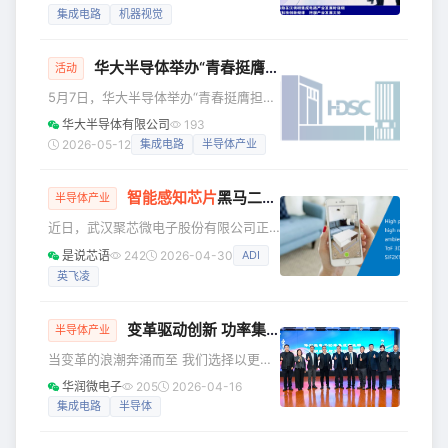
春，副省长程用文，省政府秘书长王太
集成电路
机器视觉
平方米。项目建设周期为2年，具体建设
晖及有关部门领导调研武汉聚芯微电子
期为2026年6月至2028年5月，建设
股份有限公司。 聚芯微电子创始人刘德
华大半导体举办“青春挺膺担当·奋进十五五新征程”主题团日暨2026年五四先进表彰会
珩向李殿勋一行详细汇报了企业经营发
活动
展情况。李殿勋询问了企业技术研发与
5月7日，华大半导体举办“青春挺膺担当·
人才引育情况后表示：推动集成电路产
奋进十五五新征程”主题团日暨2026年五
华大半导体有限公司
193
业高质量发展需加快打造“产业链、创新
四先进表彰会，学习贯彻习近平总书记
2026-05-12
集成电路
半导体产业
链、人才链、资金链、服务链”深度融合
关于青年工作的重要思想，深入学习领
的优良生态，聚芯微电子要积极响应这
会习近平总书记给中国青年五四奖章暨
一要求，依托武汉产
智能感知芯片
黑马二闯港交所
新时代青年先锋奖获奖者代表重要回信
半导体产业
精神。公司党委书记、董事长孙劼出席
近日，武汉聚芯微电子股份有限公司正
会议并讲授专题团课。 孙劼向团员青年
式向港交所递交上市申请书，二度闯关
是说芯语
242
2026-04-30
ADI
宣讲“十五五”规划对集成电路产业发展作
港股资本市场。 作为深耕智能感知、机
出的新部署，通报2026年公司经营发展
英飞凌
器视觉与影像传感赛道的本土芯片设计
面临的形势和任务，对全体团员青年提
企业，聚芯微不靠代工、专注芯片研发
出
设计，常年扎根消费电子核心供应链，
变革驱动创新 功率集成未来｜华润微电子功率集成事业群成立及干部任命大会圆满召开
半导体产业
在欧美日巨头长期把持高端传感芯片市
当变革的浪潮奔涌而至 我们选择以更坚
场的背景下，聚芯微的上市征程与发展
定的姿态 汇流成海，共赴新程 2026年1
成色，俨然成为观察国内智能感知芯片
华润微电子
205
2026-04-16
月7日，华润微电子功率集成事业群（简
国产替代进程的核心风向标。 深耕行业
集成电路
半导体
称“PIBG”）组织成立与干部任命大会圆
多年，聚芯微早已形成贴合市场需求、
满召开，会议以“变革驱动创新·功率集成
梯度布局合理的完整产品