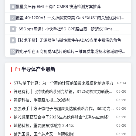
批量变压器 EMI 不稳？CMRR 快速检测方案推荐
6
覆盖 40-1200V！一文拆解安森美 GaNEXUS™的关键优势和应用
7
1.65Gbps网速！小伙手搓5G CPE路由器！延迟仅10ms……
8
【技术干货】无源器件与磁性器件在ADAS应用中扮演的角色
9
微电子所在面向视觉AI芯片的单片三维异质集成技术领域取得进展
10
半导体产业最新
ST与量子计算：为一个新的计算前沿带来规模化制造能力
07-14
答题有礼 | 可持续战略系列完结篇，ST以硬核实力斩获多项权威评级
05-26
翱捷科技，重要股东拟二次减持！
05-26
强强联手｜方正微电子与超聚变达成战略合作，SiC助力AI智算新基建
05-26
纳芯微荣获联合电子2026生态伙伴峰会“优秀供应商奖”
05-26
灿勤科技，重要股东拟减持 2.44%
05-26
紫光国微，国产芯片又一重磅收购！
05-26