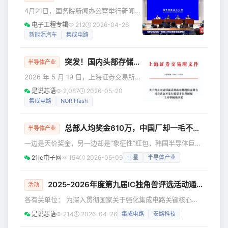
局。 根据晶合集成披
电路制造企业从“0”到“1”的跨越。 粤芯半导体始终坚守“服从
4月21日，国务院新闻办公室举行新闻发
国家产业战略、服从广东产业布局，坚持市场导向、坚持自主
布会，工业和信息化部副部长张云明介
电子工程专辑
212
2026-04-26
创新”
绍2026年一季度工业和信息化发展情
新能源汽车
集成电路
况。数据显示，一季度我国工业经济实
现良好开局，规模以上工业增加值同比
突发！国内头部存储代工企业 IPO 终止！
增长6.1%，工业对经济增长的贡献率近
半导体产业
四成。 工业经济平稳向好，31省份全部
2026 年 5 月 19 日，上海证券交易所披
正增长 一季度，我国规模以上工业增加
露公告，终止对武汉新芯集成电路股份
是说芯语
2,087
2026-05-20
值同比增长6.1%，31个省份全部实现正
有限公司（简称 “新芯股份”）首次公开
集成电路
NOR Flash
增长，行业增长面超八成，工业对经济
发行股票并在科创板上市的审核。此次
增长的贡献率近四成。 数字产业方面，
终止系公司与保荐人主动撤回申请所
总部人均奖金610万，中国厂却一毛不拔！三星、SK海力士国内员工怒了！
致，新芯股份科创板上市进程正式止
半导体产业
步。 新芯股份成立于2006年4月21日，
一边是天价奖金，另一边却是“象征性”红包，韩国半导体巨头
总部位于湖北武汉东湖新技术开发区，
的“同工不同酬”终于引爆了中国员工的怒火。 近日，一则关于
21ic电子网
154
2026-05-09
三星
半导体产业
为国有控股企业，控股股东为长江存储
韩国半导体巨头的消息刷屏全网：SK海力士韩国总部2027年
科技控股有限责任公司，持股比例
绩效奖金预计人均约610万元人民币。如此天价奖金，让无数
68.19%。公司是中国大陆第二座实现1
人直呼“羡慕哭”。 可谁能想到，同一公司下，三星和SK海力
2025-2026年度第九届IC独角兽评选活动通知
活动
士中国工厂的员工，却连一份额外奖金都没拿到。忍无可忍之
各有关单位： 为深入贯彻国家关于强化集成电路关键核心技
下，他们集体提出了涨薪诉求，要求缩小与韩国本部的巨大待
术攻关的战略部署，顺应全球产业重构与新质生产力发展浪
遇差距
是说芯语
214
2026-04-26
集成电路
安路科技
潮，进一步鼓励我国具有市场竞争实力和投资价值的集成电路