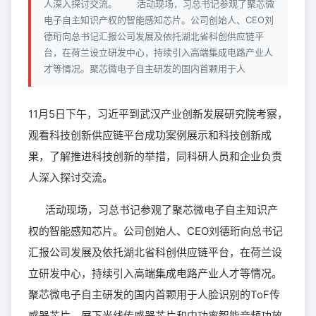
人深入探讨交流。 活动现场，习总书记参观了聚芯微
电子自主知识产权的智能感知芯片。公司创始人、CEO刘
德珩向总书记汇报公司发展及依托湖北省科创供应链平
台，在荷兰设立研发中心，持续引入高端集成电路产业人
才等情况。聚芯微电子自主研发的国内首颗用于人
11月5日下午，习近平到武汉产业创新发展研究院考察，
观看科技创新供应链平台成功案例展示和科技创新成
果，了解推进科技创新的举措，同科研人员和企业负责
人深入探讨交流。
活动现场，习总书记参观了聚芯微电子自主知识产
权的智能感知芯片。公司创始人、CEO刘德珩向总书记
汇报公司发展及依托湖北省科创供应链平台，在荷兰设
立研发中心，持续引入高端集成电路产业人才等情况。
聚芯微电子自主研发的国内首颗用于人脸识别的ToF传
感器芯片、屏下光线传感器芯片和中功率智能音频功放