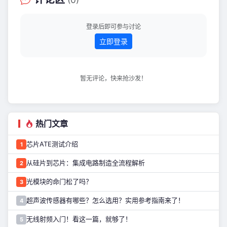
全方位守护国家秘密与商业机密 以硬核
的法纪意识 为华大半导体高质量发展 筑
牢坚不可摧的安全防火墙！ - 保密宣传
登录后即可参与讨论
系列活
立即登录
暂无评论，快来抢沙发！
热门文章
芯片ATE测试介绍
1
从硅片到芯片：集成电路制造全流程解析
2
光模块的命门松了吗？
3
超声波传感器有哪些？怎么选用？实用参考指南来了！
4
无线射频入门！看这一篇，就够了！
5