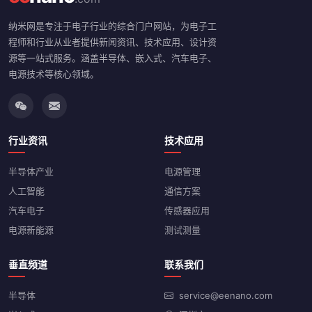
纳米网是专注于电子行业的综合门户网站，为电子工
程师和行业从业者提供新闻资讯、技术应用、设计资
源等一站式服务。涵盖半导体、嵌入式、汽车电子、
电源技术等核心领域。
行业资讯
技术应用
半导体产业
电源管理
人工智能
通信方案
汽车电子
传感器应用
电源新能源
测试测量
垂直频道
联系我们
半导体
service@eenano.com