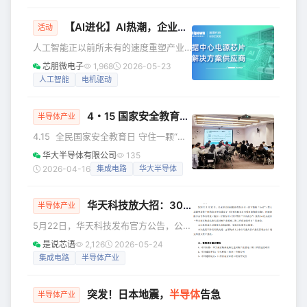
起航的重要时刻。本次大会，不仅是一
市、江阴市领导出席活动。长电科技执行副总裁彭庆出席活动
场成立的仪式，更是一次凝聚
并致辞，与社会各界共同见证科学放流成果。 自2024年起，
【AI进化】AI热潮，企业如何破局？知名媒体人周健工与芯朋微共话“进化”新解法
活动
“守护美丽长江——濒危鱼类科学放流活动”已在江阴连续开展
人工智能正以前所未有的速度重塑产业
三年，累计放流1274尾中华鲟、11万尾胭脂鱼，2.1万尾长吻
格局，也深刻改变着我们的工作方式、
芯朋微电子
1,968
2026-05-23
鮠，
思维方式与协作方式。5月15日，芯朋微
人工智能
电机驱动
电子以“AI 进化向前迈”为主题的交流活
动，在宜兴大拈花湾息壤酒店圆满举
4・15 国家安全教育日丨华大
半导体
多措并举筑
行。本次活动特邀知名媒体人、未尽研
半导体产业
究创始人周健工先生，围绕人工智能、
4.15 全民国家安全教育日 守住一颗“芯”
组织变革与未来趋势展开了深入的分享
的秘密 就是守住国家安全的底线 在全民
华大半导体有限公司
135
与交流。 特邀嘉宾：多维度深度剖析 AI
国家安全教育日到来之际 华大半导体“保
2026-04-16
集成电路
华大半导体
浪潮 作为本次活动的重磅嘉宾，周健工
密宣传月”系列活动 正式开启！ 让保密
先生凭借深厚的媒体管理经验与长期的
宣教从“线下阵地” 走向“云端指尖” 让知
科技产
华天科技放大招：30 亿南京封测，剑指存储龙头
识传递从“单向输出” 变为“双向奔赴”立足
半导体产业
集成电路技术密集 知产核心的行业特质
5月22日，华天科技发布官方公告，公司
全方位守护国家秘密与商业机密 以硬核
董事会已审议通过相关投资议案，批准
是说芯语
2,126
2026-05-24
的法纪意识 为华大半导体高质量发展 筑
控股子公司华天科技（南京）有限公司
集成电路
半导体产业
牢坚不可摧的安全防火墙！ - 保密宣传
（简称“华天南京”）斥资30亿元，推进
系列活
“华天南京集成电路先进封测产业基地二
突发！日本地震，
半导体
告急
期二阶段建设项目”的落地建设。 据公告
半导体产业