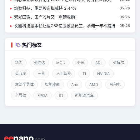
灿勤科技，重要股东拟减持 2.44%
05-26
紫光国微，国产芯片又一重磅收购！
05-26
长鑫科技董事长让渡7.68亿股激励员工，承诺十年不减持
05-26
热门标签
华为
英伟达
MCU
小米
ADI
英特尔
英飞凌
三星
人工智能
TI
NVIDIA
意法半导体
智能座舱
Arm
AMD
台积电
半导体
FPGA
ST
新能源汽车
ee
nano
.com