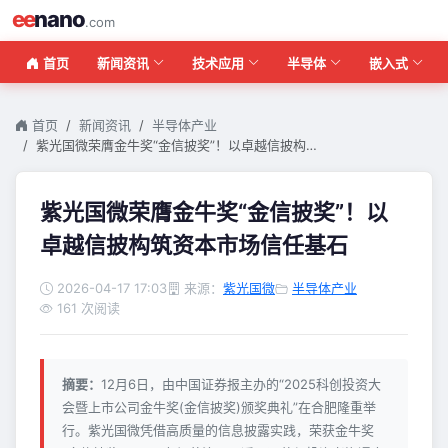
ee
nano
.com
首页
新闻资讯
技术应用
半导体
嵌入式
首页
新闻资讯
半导体产业
紫光国微荣膺金牛奖“金信披奖”！以卓越信披构…
紫光国微荣膺金牛奖“金信披奖”！以
卓越信披构筑资本市场信任基石
2026-04-17 17:03
来源：
紫光国微
半导体产业
161 次阅读
摘要：
12月6日，由中国证券报主办的“2025科创投资大
会暨上市公司金牛奖(金信披奖)颁奖典礼”在合肥隆重举
行。紫光国微凭借高质量的信息披露实践，荣获金牛奖