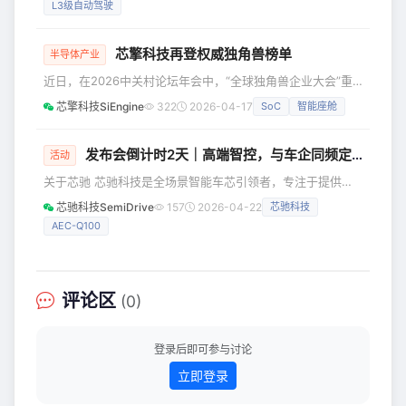
L3级自动驾驶
开放平台打造的“FAD天衍”L3级自动驾驶平台。这标志着FAD
2.0开放平台实现具体方案落地，华山A2000家族芯片的规模
化应用继续加速。 FAD 2.0开放平台于今年初面世，由华山
芯擎科技再登权威独角兽榜单
半导体产业
A2000家族高算力计算平台、配
近日，在2026中关村论坛年会中，“全球独角兽企业大会”重
磅发布了《中国独角兽企业年度报告》，芯擎科技凭借卓越的
芯擎科技SiEngine
322
2026-04-17
SoC
智能座舱
创新能力与高成长性，成功入选“2026中国独角兽企业”榜
单。这一殊荣不仅是对芯擎科技技术实力的权威认证，更是对
国产芯片力量的高度肯定。 作为国内为数不多可同时覆盖智
发布会倒计时2天｜高端智控，与车企同频定义未来
活动
能座舱与智能驾驶关键高算力SoC的供应商，芯擎科技始终坚
关于芯驰 芯驰科技是全场景智能车芯引领者，专注于提供高
持自主创新，得到了国内外广泛的市场认可。 2025年，芯擎
性能、高可靠的车规芯片，覆盖智能座舱和智能车控领域，涵
科技“龍鹰
芯驰科技SemiDrive
157
2026-04-22
芯驰科技
盖了未来汽车电子电气架构最核心的芯片类别。 芯驰全系列
AEC-Q100
芯片均已量产，出货量超*11**00*万片。芯驰目前拥有超
200个定点项目，服务超过260家客户，覆盖国内90%以上主
机厂及部分国际主流车企，包括上汽、奇瑞、长安、东风、一
汽、日产、本田、大众、理想等。 五大认证 放芯驰骋 ·德国
评论区
(0)
莱茵TÜ
登录后即可参与讨论
立即登录