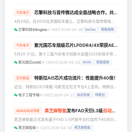
业布局的又一重要里程碑。4月20日，青
岛市委书记曾赞荣到青岛芯擎科技有限
芯擎科技与首传微达成全面战略合作，共筑国产车载芯片“大生态”新格局
公司视察工作，并希望芯擎充分发挥技
汽车电子
术优势，加大关键核心技术攻关，营造
4月24日，在2026北京国际车展上，芯擎科技与首传微电子
良好产业发展生态。 芯擎科技创始人、
签署战略合作协议，围绕A-PHY芯片互联互通、车规级计算
芯擎科技SiEngine
184
2026-04-26
SerDes
智能座舱
CEO汪凯博士表示：“青岛是中国智能网
芯片“龍鹰一号”及“星辰一号”的量产应用，以及面向整车厂的
联汽车和智能制造产业的重要高地，市
系统级解决方案，全面协同推进智能座舱、辅助驾驶与车载高
北区优越的产业基础和创新生态为企业
速互联方案的规模化落地。 继2025年上海国际车展期间芯擎
紫光国芯车规级芯片LPDDR4/4X荣获AEIF“汽车电子 • 2026年度金芯奖”
汽车电子
提供了快速发展的
与首传微联合展示“MIPI A-PHY SerDes + 龍鹰一号”智能座
5月20-21日，第十三届汽车电子创新大会暨2026车规半导体
舱解决方案后，芯擎科技与首传微电子的合作不
技术应用展（AEIF 2026）在上海举办。作为汽车电子领域的
紫光国芯UniIC
1,844
2026-05-23
ADAS
智能座舱
行业盛会，大会揭晓了“汽车电子 • 2026年度金芯奖”评选结
果。凭借在国产汽车电子芯片领域取得的多项技术突破及关键
场景应用成果，紫光国芯自主研发的车规级LPDDR4/4X产
特斯拉AI5芯片成功流片：性能提升40倍！
芯片新品
品，荣获大会 “汽车电子金芯奖——新锐产品奖”，这一荣誉的
近日，特斯拉CEO埃隆·马斯克在社交平台X上宣布，特斯拉芯
获得彰显了公司技术创新与市场价值获得业界高度
片设计团队已成功完成下一代AI5自动驾驶芯片的流片。这不
电子工程专辑
192
2026-04-21
自动驾驶
特斯拉
仅是特斯拉在自研芯片道路上的关键里程碑，更标志着马斯克
构建“AI芯片帝国”的野心已从蓝图走向现实。 流片（Tape-
out）是芯片设计完成的最终标志，意味着设计方案已完全定
黑芝麻智能
发布FAD天衍L3级
自动驾驶
平台
ADAS/自动驾驶
型，正式交付代工厂进行样片制造。马斯克坦言：“解决AI5芯
黑芝麻智能正式发布基于FAD 2.0开放平台打造的“FAD天衍”
片问题对特斯拉来说至关重要”，为此他甚至连续几个月在周
L3级自动驾驶平台，标志着平台实现具体方案落地。 4月24
六
黑芝麻智能
133
2026-04-26
黑芝麻智能
日，黑芝麻智能于2026北京车展现场正式发布基于FAD 2.0