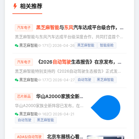
相关推荐
黑芝麻智能
与
东风
汽车达成平台级合作，武当C1296芯片赋能
汽车电子
黑芝麻智能与东风汽车达成平台级深度合作，共同打造首个本
土舱驾一体量产化平台——天元智舱Plus。黑芝麻智能将持续
黑芝麻智能
171
2026-04-26
黑芝麻智能
智能座舱
与东风汽车等产业链伙伴深化合作，携手推动汽车成为可持续
成长的智能终端。 4月24日，黑芝麻智能在2026北京车展现
场举办“芯连万物 智赋全域”发布会，东风汽车集团有限公司研
《2026
自动驾驶
生态报告》在京发布，
黑芝麻智
汽车电子
发总院智能化技术总工程师冯超与黑芝麻智能销售副总裁高伟
黑芝麻智能特别支持的《2026自动驾驶生态报告》正式发
在现场展开对话，宣布黑芝麻智能与东风汽车达成平台级深度
布，报告以前瞻视角勾勒出中国自动驾驶领域“进击—进阶—
合作，共
黑芝麻智能
177
2026-04-27
自动驾驶
黑芝麻智能
进化”的全景图谱。 4月24日，北京国际车展黑芝麻智能展
台，上海财经大学数字经济研究院与轩辕矩阵旗下《汽车商业
评论》杂志联合发布了《2026自动驾驶生态报告》。作为本
华山A2000家族全新亮相，为物理AI时代构建算力底座
芯片新品
次发布会的特别支持方，黑芝麻智能创始人兼CEO单记章出席
华山A2000家族全新阵容已发布，在端
并致辞，与行业同仁共同见证报告的正式发布。 报告以前瞻
侧推理时代，以完整的算力矩阵和扎实
黑芝麻智能
162
2026-04-21
视角勾勒出中国自
的架构创新，成为物理AI时代的重要算
自动驾驶
黑芝麻智能
力底座。 在近期举行的智能电动汽车高
层发展论坛上，黑芝麻智能创始人兼
北京车展核心看点，
黑芝麻智能
秀出硬核算
CEO单记章正式发布了华山A2000家族
ADAS/自动驾驶