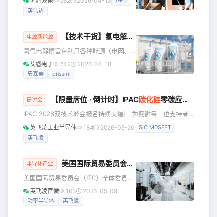
创芯观察
262
2026-04-13
GPU
但闻泰科技面临的退市风险依然高悬。
Computer Inc.）联合创始人廖益贤
根据规则，若2026年度未消除相关情
英伟达
（Yih-Shyan “Wally” Liaw）在美国被
形，公司股票将可能被终止上市。 闻泰
捕，一同落网的还有该公司外包商孙廷
伟（Ting-Wei “Willy” Sun），而超微电
【技术干货】氢电解槽系统的技术发展与相关解决方案
电源新能源
脑中国台湾地区销售总经理张瑞沧
氢气电解槽旨在利用各种能源（电网、
（Ruei-Tsang “Steven” Chang）目前
太阳能、风能或电池储能系统）通过电
仍处于在逃状态。纽约南区联邦检察官
艾睿电子
242
2026-04-18
解水来制氢。当使用可再生能源供电
办公室
安森美
onsemi
时，这些系统旨在以环境友好的方式制
氢，从而减少对化石燃料的依赖并最大
【限量席位 · 倒计时】IPAC
碳化硅
零碳应用技术大会，三重惊喜好礼现场发送！
限度地降低碳排放。本文将为您概述氢
研讨会
电解槽的应用和技术趋势，并重点介绍
IPAC 2026双技术峰会报名持续火爆！ 为感谢每一位支持者
了安森美（onsemi）专为该领域量身定
的信任，我们在5月22日IPAC碳化硅零碳应用技术大会现场准
英飞凌工业半导体
184
2026-05-20
SiC MOSFET
制的全面高效的功率解决方案。 电解制
备了三重惊喜好礼！ IPAC碳化硅零碳应用技术大会 📅 时间：
氢的关键技术环节 与电解技术类型 电解
英飞凌
2026年5月22日 📍 地点：深圳 第一重好礼 全新升级SiC可靠
制氢可用于多种应用，包括用于交通运
性白皮书（纸质完整版） 英飞凌最新发布全新升级版 SiC 可
输的燃料电池、
靠性白皮书，系统性梳理 SiC MOSFET 可靠性的核心要点和
美国国际贸易委员会（ITC）裁定英飞凌胜诉，并对英诺赛科实施进口及销售禁令
半导体产业
应对之策。内容全面解析
美国国际贸易委员会（ITC）全体委员会
维持了其于2025年12月作出的初步裁
英飞凌官微
163
2026-05-09
定，确认英诺赛科（Innoscience）侵犯
功率半导体
英飞凌
了英飞凌的一项氮化镓（GaN）技术专
利，并下令对英诺赛科实施进口和销售