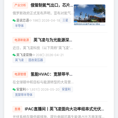
俄管制氦气出口，芯片原材料再遇危机
禁令。ITC委员会的最终裁决及其颁布的
产业分析
相关禁令仍需经过为期60天的美国总统
俄罗斯政府正式发布声明，宣布对氦气
审查期后生效。 英飞凌300mm GaN技
实施临时出口管制，直至2027年底。这
是说芯语
196
2026-04-18
三星
术 Johannes Schoiswohl 英飞凌科技
是继汽油之后，俄罗斯近期推出的又一
高级副总裁、 氮化镓系统业务线负责人
半导体
项重要出口管制措施，旨在优先保障国
内市场氦气供应稳定，而此举也将进一
步加剧全球本已紧张的氦气供应链，对
英飞凌与为光能源深度携手， 共筑固态变压器（SST）高可靠新未来
电源新能源
半导体等高科技产业产生深远影响。
近日，英飞凌科技（以下简称“英飞凌”）
CCTV2官方报道截图 此次氦气出口管制
与西安为光能源科技有限公司（以下简
的背景与中东冲突密切相关，中东冲突
英飞凌官微
208
2026-04-21
称“为光能源”）正式达成深度合作，携手
导致保障油气供应的传统海上物流路线
英飞凌
固态变压器
开启能源技术革新新篇章。双方将依托
中断，而这种影响远不止于燃料能源领
英飞凌领先的1200V TRENCHSTOP™
域。据估计，全
氢能HVAC：宽禁带半导体赋能下的能源新范式
IGBT7及CoolSiC™ MOSFET G2碳化硅
电源管理
分立器件技术，赋能为光能源研发更紧
在全球碳中和目标与能源转型的大背景
凑、高效的通用固态变压器（SST）产
下，建筑与工业领域的能源自主化已成
安富利
1,931
2026-05-20
安富利
品，大幅提升其在储能系统与充电桩领
为重要发展趋势。其中，供暖、通风与
域的应用效能。双方还计划携手将英飞
宽禁带半导体
空调（HVAC）系统作为“能耗大户”，其
凌全新碳化硅模块
能源供给方式的变革尤为关键。用氢能
驱动冷暖自由——这不仅是技术的进
IPAC直播间丨英飞凌面向大功率组串式光伏的EasyHD3产品与应用
直播
化，更是一场能源逻辑重构。 The
光伏系统在降低碳排放、提升电网可再生能源占比方面发挥着