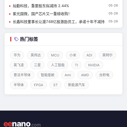
灿勤科技，重要股东拟减持 2.44%
05-26
紫光国微，国产芯片又一重磅收购！
05-26
长鑫科技董事长让渡7.68亿股激励员工，承诺十年不减持
05-26
热门标签
华为
英伟达
MCU
小米
ADI
英特尔
英飞凌
三星
人工智能
TI
NVIDIA
意法半导体
智能座舱
Arm
AMD
台积电
半导体
FPGA
ST
新能源汽车
ee
nano
.com