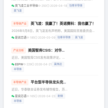
Business Research Company报告显
重要作用。在组串式光伏逆变器应用中，功率密度与系统效率
示：HVAC市场规模已从2024年的15.8
英飞凌工业半导体
250
2026-04-18
功率半导体
不断提高的需求，持续推动着功率半导体器件的进步，英飞凌
亿美元跃升至2025年的19.1亿美元，预
英飞凌
全新EasyHD3系列产品正是为了实现更高功率密度和更高效
计到2030年
率的目标而推出的重磅产品。 直播主题： 英飞凌面向大功率
组串式光伏的 EasyHD3产品与应用 直播时间： 2026年4月
英飞凌：我赢了！英诺赛科：我也赢了！
半导体产业
28日 14:00 直播亮点 EasyHD3 封装首发解
2026年5月8日，英飞凌发布声明称，美国国际贸易委员会
（ITC）全体委员会近日的最终裁决维持了其于2025年12月作
是说芯语
185
2026-05-09
功率半导体
英飞凌
出的初步裁定，确认英诺赛科（Innoscience）侵犯了英飞凌
的一项氮化镓（GaN）技术专利，并下令对英诺赛科实施进口
和销售禁令。ITC委员会的最终裁决及其颁布的相关禁令仍需
美国智库CSIS：对华半导体管控反效果已经显现
产业分析
经过为期60天的美国总统审查期后生效。 英飞凌表示，该裁
近日，美国智库CSIS发布政策评论，表
决是又一项积极的结果，进一步彰显了英飞凌在氮化镓技
示美国出口管制正在从国家安全工具滑
EEPW
229
2026-04-21
英伟达
向贸易谈判筹码，催生中美“出口管制军
半导体
备竞赛”，继续下去美方安全利益和经济
利益都保不住。 2025年10月釜山谈判停
火之后出口管制行动实质冻结，CSIS选
平台型半导体龙头完成 IPO 辅导，冲刺 A 股
半导体产业
择在这个冷却期窗口发文，可能是在下
近日，华泰联合证券发布辅导报告，苏
一轮升级前推动政策反思。 拜登政府
州华太电子技术股份有限公司 IPO 辅导
2022年10月对华半导体管控是转折点：
是说芯语
165
2026-04-23
射频
工作宣告完成，这家深耕半导体领域十
BIS对高性能计算芯片、先进半导体及相
半导体
余年的平台型企业，正式向 A 股上市发
关制造设备实施单边管控，通过F