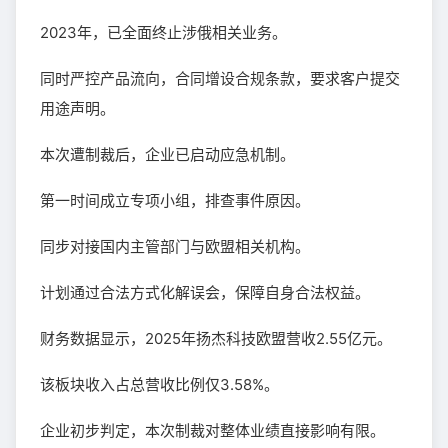
2023年，已全面终止涉俄相关业务。
同时严控产品流向，合同增设合规条款，要求客户提交
用途声明。
本次遭制裁后，企业已启动应急机制。
第一时间成立专项小组，排查事件原因。
同步对接国内主管部门与欧盟相关机构。
计划通过合法方式化解误会，保障自身合法权益。
财务数据显示，2025年扬杰科技欧盟营收2.55亿元。
该板块收入占总营收比例仅3.58%。
企业初步判定，本次制裁对整体业绩直接影响有限。