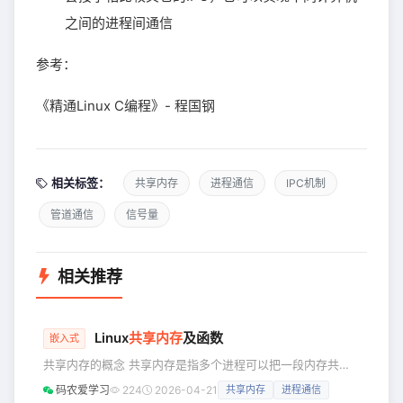
之间的进程间通信
参考：
《精通Linux C编程》- 程国钢
相关标签：
共享内存
进程通信
IPC机制
管道通信
信号量
相关推荐
Linux
共享内存
及函数
嵌入式
共享内存的概念 共享内存是指多个进程可以把一段内存共同
的内存映射到自己的进程空间中，从而实现数据的共享和传
码农爱学习
224
2026-04-21
共享内存
进程通信
输，它是存在与内核级别的一种资源，是所有进程间通信中方