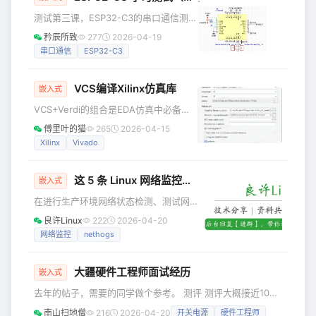
设备内另一模块程序更新后出现了不稳
测试第三课，ESP32-C3的串口通信测试
定的情况，现象就是某个功能有时候正
老样子，使用Enocean无线模块和
矜辰所致
277
2026-04-19
常有时候不正常，经排查是通信接口上
ESP32-C3进行串口通信。 前言 1、
串口通信
ESP32-C3
出现了丢包导致的，通信的接口正是用
UART示例测试 1.1 UART 基础测试 1.2
的串口，然后经过多次优化，解决了问
与Enocean无线模块串口通信测试 2、
题，以
VCS编译Xilinx仿真库
ESP32-C3 UART 基础知识说明 前言 接
嵌入式
下来的ESP32-C3 功能测试都是基于自
VCS+Verdi的组合是EDA仿真中必备神
己设计的开发板： 自己画一块ESP32-
器，以前只会用Vivado自带的仿真器或
傅里叶的猫
265
2026-04-15
C3 的开发板（第一
者Modelsim来进行仿真，但用了
Xilinx
Vivado
VCS+Verdi后，就不想再用vivado自带
的仿真器了，Verdi看波形、追信号实在
这 5 条 Linux 网络监控工具还不会？差点让我焊死了！
是快太多了。 首先就是要用VCS把xilinx
嵌入式
的仿真库都编译一遍，这样才能用vcs进
在进行生产环境网络状态检测、测试网
行仿真。 打开vivado，在Tools下面有
络质量、网络传输能力极限的时候就经
良许Linux
222
2026-04-20
个Compile Simulation Libraries.
常会用到下面的 Linux 工具，每一种工
网络监控
nethogs
具都有其侧重点，我们可以根据具体的
关注点来有选择性的使用这些工具。
大疆硬件工程师面试经历
一、nethogs（进程级别） NetHogs
嵌入式
是一个在终端中运行的简单开源实用程
去年的帖子，需要的同学做个参考。 测评 测评大概接近100
序。它不是按协议或每个子网分解流
道题，性格测试和行测题（约20道，基本上都是逻辑推理
南山扫地僧
216
2026-04-20
开关电源
硬件工程师
量，而是按进程对 bandwith 进行分