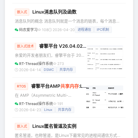
式最快的一种。 在shell环境下可以使用ipcs查看当前系统IPC
中的状态，例如当前的电脑中： $ ipcs ------ Message
Linux消息队列及函数
嵌入式
Queues -------- key msqid owner
消息队列的概念 消息队列就是一个消息的链表，每个消息队
列都有一个队列头，用结构struct msg_queue来描述。队列
码农爱学习
108
2026-04-20
进程通信
IPC机制
头中包含了该队列的大量信息，包括消息队列的键值、用户
ID、组ID、消息数目、读写进程ID等。其定义如下: struct
msg_queue { struct ipc_perm q_perm; time_t q_stime; //
睿擎平台 V26.04.02 发布：DSMC 驱动正式上线，
嵌入式技术
last msgsnd
亲爱的开发者朋友们，睿擎平台于 2026
年 4 月 2 日正式发布了 V26.04.02 版
RT-Thread操作系统
273
本更新。本次更新在 RC3506 与
2026-04-14
DSMC
共享内存
RC3562 双平台上同步发力，带来
了 DSMC 驱动读写能力补全、共享内存
睿擎平台AMP
共享内存
:Linux 与 RT-Thread 高速数据交换
（SHM）示例工程、NFS 启动脚本增强
RTOS
以及虚拟网卡默认 IP 自动分配等多项重
在 AMP（Asymmetric Multi-
要特性，进一步完善了 AMP 混合部署体
Processing，非对称多处理）混合部署
RT-Thread操作系统
191
验和工业外设驱动生态。 一、更新概览
架构中，Linux 和 RT-Thread 运行在同
2026-04-23
Linux
共享内存
本次更新覆盖内核、应用 SDK、L
一颗芯片的两个不同核心上，如何高效
地在两个系统之间传递大数据，是一个
Linux匿名管道及实例
核心问题。 上一篇文章介绍了 DSMC 总
嵌入式
线方案，适合与 FPGA 等外部设备高速
匿名管道，也称管道，是Linux下最常见的进程间通信方式之