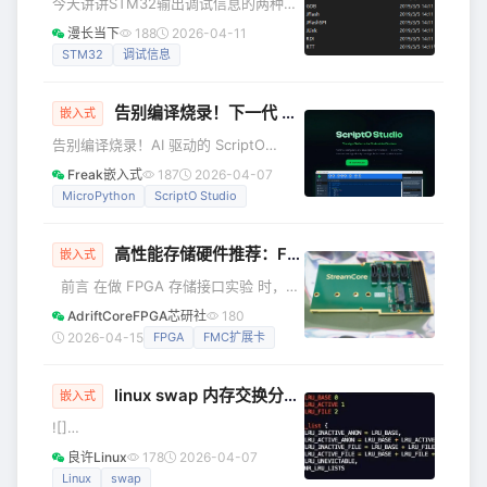
今天讲讲STM32输出调试信息的两种方
包好的东西，就是PLC。 一、首先，得先搞清楚，啥叫稳定
式吧，只要是写程序那就几乎避免不了
漫长当下
188
2026-04-11
环境适应性：扛造
要打印调试信息，在单片机开发的时候
STM32
调试信息
我们打印调试信息普遍都是使用串口，
但是随着软硬件的不断更新，现在我们
告别编译烧录！下一代 MicroPython IDE：说句话就让设备跑起来
可以使用更加方便的工具和方式来打印
嵌入式
调试信息。 目前大家学习和使用比
告别编译烧录！AI 驱动的 ScriptO
较广泛的单片机可能就是STM32了，那
Studio，重新定义嵌入式开发 你是不是
Freak嵌入式
187
2026-04-07
就以STM32和Keil MDK环境为例吧，理
也被嵌入式开发的「繁琐流程」搞到崩
MicroPython
ScriptO Studio
论上是只要支持使用J-Link下载程序的
溃？ 👉 写几行代码 → 编译半小时 →
芯片都能够使用此方法来
刷固件等半天 → 测试发现 bug → 再来
高性能存储硬件推荐：FMC-FPGA扩展卡（含SATA+NVMe源码）
一遍 👉 改个传感器引脚、加个日志输
嵌入式
出，都要重新烧录固件，设备重启到怀
前言 在做 FPGA 存储接口实验 时，经
疑人生 👉 换台电脑 / 手机想改代码？先
常会遇到一个尴尬的情况：开发板自带
AdriftCoreFPGA芯研社
180
装环境、配驱动、找端口，一小时起步
的存储接口要么数量有限，要么干脆没
2026-04-15
FPGA
FMC扩展卡
👉 想远程调试设备？端口映射、VPN
有。而市面上自带 SATA 或 NVMe 的
折
FPGA 开发板本来就非常少见，就算
linux swap 内存交换分区详细介绍
有，价格也往往高得离谱。这样一来，
嵌入式
如果想要同时研究 SATA 和 NVMe，就
![]
会变得异常麻烦。 很多人可能会想到通
(/uploads/mp/20260322/99/50899-
良许Linux
178
2026-04-07
过扩展卡来解决，但现实是：存储接口
1.jpg) ![]
Linux
swap
类的 FMC 扩展卡本来就很少见，同时覆