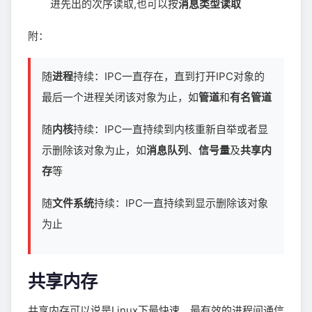
进先出的次序读取,也可以按
消息类型读取
附：
随
进程
持续：IPC一直存在，直到打开IPC对象的
最后一个进程关闭该对象为止，如
管道
和
有名管道
随
内核
持续：IPC一直持续到内核重新自举或者显
示删除该对象为止，如
消息队列
、
信号量
及
共享内
存
等
随
文件系统
持续：IPC一直持续到显示删除该对象
为止
共享内存
共享内存可以说是Linux下最快速、最有效的进程间通信