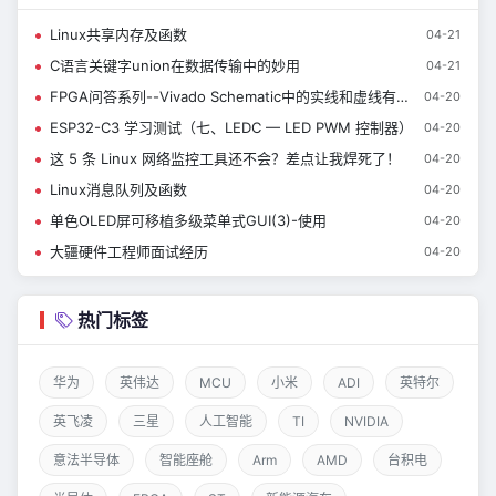
Linux共享内存及函数
04-21
C语言关键字union在数据传输中的妙用
04-21
FPGA问答系列--Vivado Schematic中的实线和虚线有什么区别？
04-20
ESP32-C3 学习测试（七、LEDC — LED PWM 控制器）
04-20
这 5 条 Linux 网络监控工具还不会？差点让我焊死了！
04-20
Linux消息队列及函数
04-20
单色OLED屏可移植多级菜单式GUI(3)-使用
04-20
大疆硬件工程师面试经历
04-20
热门标签
华为
英伟达
MCU
小米
ADI
英特尔
英飞凌
三星
人工智能
TI
NVIDIA
意法半导体
智能座舱
Arm
AMD
台积电