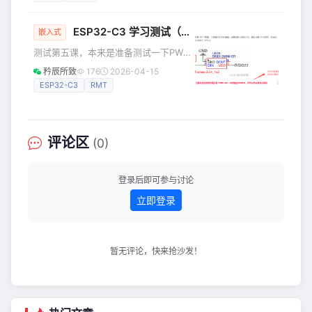
(/uploads/mp/20260322/99/50899-
盖 SATA +
2.jpg) ![]
ESP32-C3 学习测试（五、RMT应用 — SK6812全彩RGB LED灯驱动测试）
(/uploads/mp/20260322/99/50899-
嵌入式
3.jpg) 链接： 目录 1、什么是SWAP，
测试第五课，本来是准备测试一下PWM
到底是干嘛的？ 为什么要进行内存回
驱动 SK6812 RGB灯， 但是研究了一段
矜辰所致
176
2026-04-15
收？ 会回收的两种内存 2、
时间，发现在ESP32-C3 有更好而且现
ESP32-C3
RMT
swappiness到底是用来调节
成的方式 实现 SK6812 的控制， 使用
PWM也不是不可以，只是对于初学者，
需要多花好多时间， 所以本文还是先以
ESP32-C3内置的 RMT 进行 SK6812 的
评论区
(0)
控制，毕竟有现成的示例 前言 1、
SK6812 LED基础介绍 1.1 SK6812 控制
登录后即可参与讨论
立即登录
暂无评论，快来抢沙发！