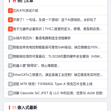
热门文章
芯片ATE测试介绍
1
开源了！一句话，生成一个游戏！这个AI游戏机，太好玩了
2
电子元器件必备知识 | TVS二极管的定义、原理、类型和应用优势
3
从硅片到芯片：集成电路制造全流程解析
4
智能自举充电控制赋能高可靠性GaN驱动，纳芯微推出110V半桥驱动芯片NSD2123
5
物联网应用的可靠基石：TL3228内置的硬件安全模块（HSM）详解
6
机器人要“稳得住”，核心难题是...
7
EtherCATx三核算力，满足高端工业控制！纳芯微发布实时控制MCU/DSP NS800RTA7系列
8
适配 MTK 快充！FS169ADL Type-A 快充芯片全新上线
9
详解 Cascode SiC JFET 在 LLC 中的应用：优势与 dv/dt 控制
10
嵌入式最新