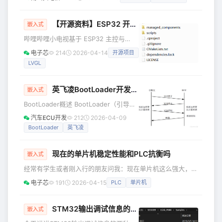
题）混合在一起。 笔试 所有岗位同一个时间，我做的是A
组。这对于查找挂起程序的 PID 或仅查
卷，硬件笔试是90分钟，题目类型有单选、多选、填空、简
看正在
答和计算题，一共100分。 题目主要涉及的知识点：通信协议
【开源资料】ESP32 开源实战：从零打造 B 站小电视
嵌入式
（SPI、IIC、UART等）、开关电源、信号完整性、分立元件
哔哩哔哩小电视基于 ESP32 主控与
参数性能（MOS、BJT、PN结等）个人感觉以上4方面
LVGL 图形界面打造，外观还原了我们熟
电子芯
214
2026-04-14
开源项目
悉的 B 站小电视形象，不仅是一个颜值
LVGL
在线的桌面摆件，更是一台集成了时
间、天气、温湿度、粉丝数实时显示的
智能信息屏。项目代码、硬件方案全部
英飞凌BootLoader开发详解
嵌入式
开源，采用宽松的 MIT 协议，无论是用
BootLoader概述 BootLoader（引导加
来学习嵌入式开发，还是 DIY 一台属于
载程序）是嵌入式系统或计算机启动时
自己的桌面终端，都非常合适。 源代码
汽车ECU开发
212
2026-04-09
运行的一段小型程序，负责初始化硬
文件 文件结构说明 main为开始文件夹，
BootLoader
英飞凌
件、下载系统固件或加载系统固件（包
存放lvgl界
含用户程序）并将其控制权移交。它是
现在的单片机稳定性能和PLC抗衡吗
系统上电后执行的第一个软件。主要包
嵌入式
含以下两部分内容： 第一阶段（汇编
经常有学生或者刚入行的朋友问我：现在单片机这么强大，价
层） 初始化CPU、开关中断。 设置堆栈
格又便宜，能不能在工业上完全替代PLC？它们的稳定性到底
电子芯
191
2026-04-15
PLC
单片机
以及中断向量表指针，为C语言环境做准
谁更牛？今天和大家一起聊聊这个话题。 其实说穿了，PLC
备。 复制自身到内存（如RAM），加速
的核心，本质上也是单片机。 工程师们把单片机加上电源、
执行。 第二阶段（C语言层）
加上隔离电路、加上驱动芯片，再塞进一个能抗灰尘、抗震
STM32输出调试信息的两种方式
嵌入式
动、抗干扰的铁壳子里，最后还给配上编程软件。这一整套打