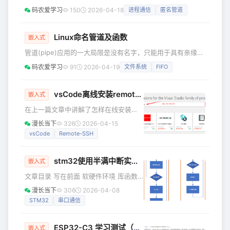
通信。今天我们聚焦另一个场景——睿
一。匿名管道在系统中没有实名，它只是进程的一种资源，会
码农爱学习
150
2026-04-18
进程通信
匿名管道
擎平台 AMP 共享内存（SHM）通信，
随着进程的结束而被系统清除。 管道的创建与关闭 Linux中
介绍 RC3562 平台如何利用芯
使用pipe()函数创建一个匿名管道，其函数原型为：
#include &lt;unistd.h&gt; int pipe(int fd[2]); 创建成功返回
Linux命名管道及函数
嵌入式
0，出错返回1。参数fd[2]是一个长度为2的文件描述符数组，
管道(pipe)应用的一大局限是没有名字，只能用于具有亲缘关
fd[
系进程之间的通信。而命名管道，也称FIFO，实质是一种文
码农爱学习
91
2026-04-19
文件系统
FIFO
件类型，通过FIFO可以用于任何两个进程间的通信。 命名管
道的创建 命令方式 在shell中可以使用mkfifo命令创建一个命
名管道，格式为： mkfifo [option] name 其中option选项用
vsCode离线安装remote-ssh插件搭建远程开发环境
嵌入式
于选择创建FIFO的模式，使用形式为-m mode，mode为八
在上一篇文章中讲解了怎样在线安装
进制模式，创
remote-ssh插件，搭建远程开发环境，
漫长当下
326
2026-04-15
本篇文章将会讲解在电脑完全离线的情
vsCode
Remote-SSH
况下，如何搭建环境，没看过在线环境
搭建的建议先看一下上篇文章，与本文
stm32使用半满中断实现的高可靠串口数据收发
重复的内容将不会再次讲解，大部分操
嵌入式
作都在上一篇文章中。 一、下载插件的
文章目录 写在前面 软硬件环境 库函数
版本一定要是你下载的vsCode版本能够
接口 初始实现方式 第一次优化 第二次
漫长当下
306
2026-04-08
安装的，不然vsCode会拒绝安装版本不
优化 最后的修改 收发数据模型 结尾 写
STM32
串口通信
兼容的插件，验证插件是否兼容的方法
在前面 串口在各种项目中可谓是太常用
可以在一台能够联网的电脑安装一下，
了，它也是搞嵌入式必须弄懂的一个通
然后
ESP32-C3 学习测试（三、UART模块 — 与Enocean无线模块串口通信）
信协议，最近维护了很久的一个项目，
嵌入式