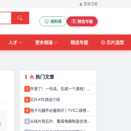
登录
注册
资料库
精选专题
人才
更多频道
精选专题
芯片选型
热门文章
开源了！一句话，生成一个游戏！这个AI游戏机，太好玩了
1
芯片ATE测试介绍
2
电子元器件必备知识 | TVS二极管的定义、原理、类型和应用优势
3
从硅片到芯片：集成电路制造全流程解析
4
使