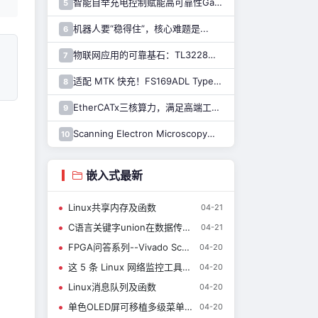
智能自举充电控制赋能高可靠性GaN驱动，纳芯微推出110V半桥驱动芯片NSD2123
5
机器人要“稳得住”，核心难题是...
6
物联网应用的可靠基石：TL3228内置的硬件安全模块（HSM）详解
7
适配 MTK 快充！FS169ADL Type-A 快充芯片全新上线
8
EtherCATx三核算力，满足高端工业控制！纳芯微发布实时控制MCU/DSP NS800RTA7系列
9
Scanning Electron Microscopy扫描电子显微镜介绍（一）
10
嵌入式最新
Linux共享内存及函数
04-21
C语言关键字union在数据传输中的妙用
04-21
FPGA问答系列--Vivado Schematic中的实线和虚线有什么区别？
04-20
这 5 条 Linux 网络监控工具还不会？差点让我焊死了！
04-20
Linux消息队列及函数
04-20
单色OLED屏可移植多级菜单式GUI(3)-使用
04-20