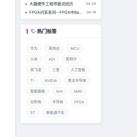
大疆硬件工程师面试经历
04-20
FPGA问答系列--FPGA中Bank和Clock Region之前有什么关系？
04-19
热门标签
华为
英伟达
MCU
小米
ADI
英特尔
英飞凌
三星
人工智能
TI
NVIDIA
意法半导体
智能座舱
Arm
AMD
台积电
半导体
FPGA
ST
新能源汽车