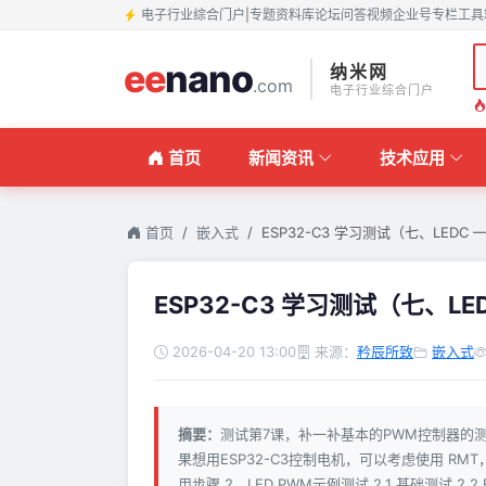
电子行业综合门户
|
专题
资料库
论坛
问答
视频
企业号
专栏
工具
ee
nano
纳米网
.com
电子行业综合门户
首页
新闻资讯
技术应用
首页
嵌入式
ESP32-C3 学习测试（七、LEDC 
ESP32-C3 学习测试（七、LED
2026-04-20 13:00
来源：
矜辰所致
嵌入式
摘要：
测试第7课，补一补基本的PWM控制器的测试
果想用ESP32-C3控制电机，可以考虑使用 RMT，
用步骤 2、LED PWM示例测试 2.1 基础测试 2.2 ES