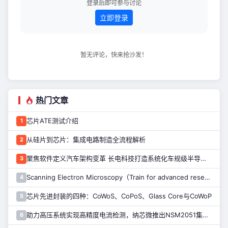
力、安防、通信等行业！得益于8核（4
登录后即可参与讨论
核A76 + 4核A
立即登录
暂无评论，快来抢沙发！
热门文章
芯片ATE测试介绍
1
从硅片到芯片：集成电路制造全流程解析
2
聚焦软件定义汽车架构变革 长电科技打造系统化车规级半导体封测能力
3
Scanning Electron Microscopy（Train for advanced research）扫描电子显微镜介绍（二）
4
芯片先进封装的四种：CoWoS、CoPoS、Glass Core与CoWoP
5
助力高压系统实现高精度电流检测，纳芯微推出NSM2051集成式霍尔电流传感器
6