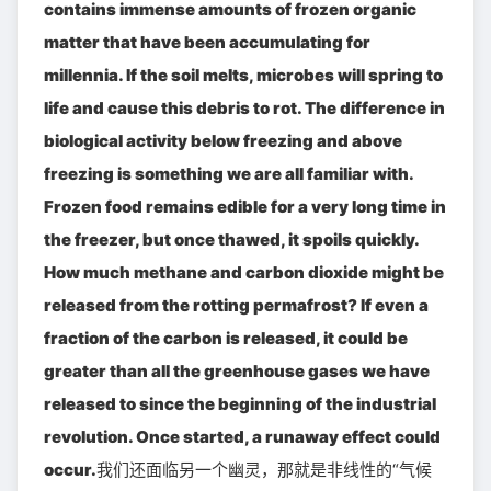
contains immense amounts of frozen organic
matter that have been accumulating for
millennia. If the soil melts, microbes will spring to
life and cause this debris to rot. The difference in
biological activity below freezing and above
freezing is something we are all familiar with.
Frozen food remains edible for a very long time in
the freezer, but once thawed, it spoils quickly.
How much methane and carbon dioxide might be
released from the rotting permafrost? If even a
fraction of the carbon is released, it could be
greater than all the greenhouse gases we have
released to since the beginning of the industrial
revolution. Once started, a runaway effect could
occur.
我们还面临另一个幽灵，那就是非线性的“气候