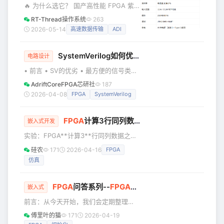
🔥 为什么选它？ 国产高性能 FPGA 紫
示，计划要写的算法有彩色图像转灰
光同创 PGL22G，40nm 工艺，21K
度、均值/中值滤波、Sobel边缘检测
RT-Thread操作系统
263
LUT4 逻辑资源，板载 256MB DDR3 缓
等。那么现在这是第一篇，先来写VGA
2026-05-14
高速数据传输
ADI
存，支持 FlexBus/DSMC 高速并行总
显示的驱动、以及将一幅图片显示到
线。 工业级 8 通道同步采样 ADI
VGA显示
SystemVerilog如何优雅的提升
FPGA
开发效率
AD7606，16 位精度，每通道
电路设计
200kSPS，±5V/±10V 软件可配，1MΩ
• 前言 • SV的优劣 • 最方便的信号类型
高阻抗输入，内置 ±16.5V 钳位保护。
（logic） • 定义复杂信号的优雅方式
AdriftCoreFPGA芯研社
187
零 CPU 干预的高速传输 通过 DSMC/
（struct） • 最省心的状态机利器
2026-04-08
FPGA
SystemVerilog
（enum） • 提前发现多驱 • 让数据结
构更清爽的秘诀（typedef） • 最常用
FPGA
计算3行同列数据之和
的批量信号写法（packed array） • 模
嵌入式开发
块通信的终极级懒人包（interface） •
实验：FPGA**计算3**行同列数据之和
最优雅的头文件（package） • 最懂工
实验要求：PC机通过串口发送3行数据
硅农
171
2026-04-16
FPGA
程师意图的过程块定义（always）
（一行有56个数据，3行共有56*3=168
仿真
个数据）给FPGA，FPGA计算3行同一
列数据的和，并将结果通过串口返回给
上位机。 实现方法：使用两个FIFO IP
FPGA
问答系列--
FPGA
中Bank和Clock Regio
嵌入式
Core，将串口接收到的数据进行缓存，
前言：从今天开始，我们会定期整理
当第一个FIFO1的数据存满后，将FIFO1
FPGA交流群（包括其他FPGA博主的
的数据读出来给FIFO2，当FIFO2的数据
傅里叶的猫
171
2026-04-19
群）里面有价值的问题，并汇总成文