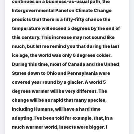
continues on a business-as-usual path, the
Intergovernmental Panel on Climate Change
predicts that there is a fifty-fifty chance the
temperature will exceed 5 degrees by the end of
this century. This increase may not sound like
much, but let me remind you that during the last
ice age, the world was only 6 degrees colder.
During this time, most of Canada and the United
States down to Ohio and Pennsylvania were
covered year round by a glacier. A world 5
degrees warmer will be very different. The
change will be so rapid that many species,
including Humans, will have a hard time
adapting. I’ve been told for example, that, in a
much warmer world, insects were bigger. I