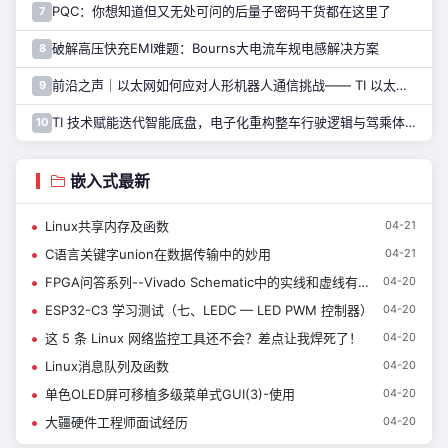
PQC：你想知道但又无处可问的后量子密码干货都在这里了
7
破解高压快充EMI难题：Bourns大电流车规电感解决方案
8
前沿之声｜以太网如何应对人形机器人通信挑战—— TI 以太网产品系列助力解决
9
TI 技术赋能迭代智能底盘，电子化重构整车行驶逻辑与驾乘体验
10
嵌入式最新
Linux共享内存及函数
04-21
C语言关键字union在数据传输中的妙用
04-21
FPGA问答系列--Vivado Schematic中的实线和虚线有什么区别？
04-20
ESP32-C3 学习测试（七、LEDC — LED PWM 控制器）
04-20
这 5 条 Linux 网络监控工具还不会？差点让我焊死了！
04-20
Linux消息队列及函数
04-20
单色OLED屏可移植多级菜单式GUI(3)-使用
04-20
大疆硬件工程师面试经历
04-20