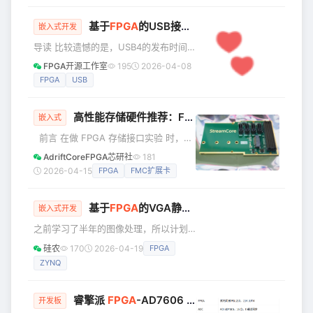
能够在更靠近数据源的地方实现智能决
策、实时响应的边缘计算业已成为行业
基于
FPGA
的USB接口控制器设计（附代码）
嵌入式开发
的热点，得以快速发展。 支撑边缘计算
导读 比较遗憾的是，USB4的发布时间
的快速演进，必然需要相应的算力器件
至今暂未公布。值得注意的是，此次发
作为硬件平台。在这方面，开发者有多
FPGA开源工作室
195
2026-04-08
布的USB4是规范，而并非USB4.0。在
种技术选择，其中FPGA作为一种硬件可
FPGA
USB
此之前，USB Implementers
编程、低延迟、高能效的异构算力方
Forum（USB-IF）计划取消USB 3.0/3.1
案，日益体现出独特的价
高性能存储硬件推荐：FMC-
FPGA
扩展卡（含SAT
命名，统一划归为USB 3.2。其中USB
嵌入式
3.0更名USB 3.2 Gen 1（5Gbps），
前言 在做 FPGA 存储接口实验 时，经
USB 3.1更名USB 3.2 Gen
常会遇到一个尴尬的情况：开发板自带
AdriftCoreFPGA芯研社
181
2(10Gbps)，USB 3.2更名为USB 3
的存储接口要么数量有限，要么干脆没
2026-04-15
FPGA
FMC扩展卡
有。而市面上自带 SATA 或 NVMe 的
FPGA 开发板本来就非常少见，就算
基于
FPGA
的VGA静态图片显示
有，价格也往往高得离谱。这样一来，
嵌入式开发
如果想要同时研究 SATA 和 NVMe，就
之前学习了半年的图像处理，所以计划
会变得异常麻烦。 很多人可能会想到通
将自己学过的几个图像处理的基础算
硅农
170
2026-04-19
FPGA
过扩展卡来解决，但现实是：存储接口
法，做过的设计记录下来，在OpenHW
类的 FMC 扩展卡本来就很少见，同时覆
ZYNQ
论坛上发表，计划是这样的，用VGA做
盖 SATA +
显示，使用PC端上位机通过串口发送一
幅图片数据到FPGA开发板，FPGA接收
睿擎派
FPGA
-AD7606 扩展板 · 新品上架——工业级多通道数据采集，即插即用
开发板
数据并做处理最终发送给VGA显示屏显