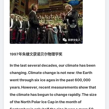
1997年朱棣文获诺贝尔物理学奖
In the last several decades, our climate has been
changing. Climate change is not new: the Earth
went through six ice ages in the past 600,000
years. However, recent measurements show that
the climate has begun to change rapidly. The size
of the North Polar Ice Cap in the month of