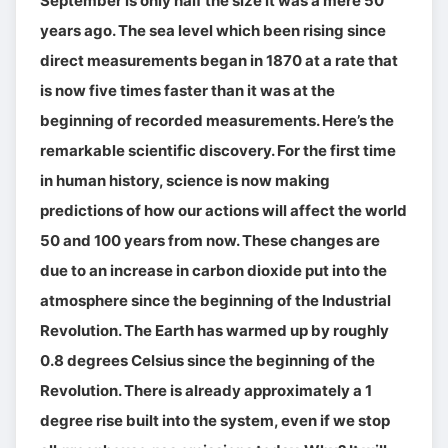
September is only half the size it was a mere 50
years ago. The sea level which been rising since
direct measurements began in 1870 at a rate that
is now five times faster than it was at the
beginning of recorded measurements. Here’s the
remarkable scientific discovery. For the first time
in human history, science is now making
predictions of how our actions will affect the world
50 and 100 years from now. These changes are
due to an increase in carbon dioxide put into the
atmosphere since the beginning of the Industrial
Revolution. The Earth has warmed up by roughly
0.8 degrees Celsius since the beginning of the
Revolution. There is already approximately a 1
degree rise built into the system, even if we stop