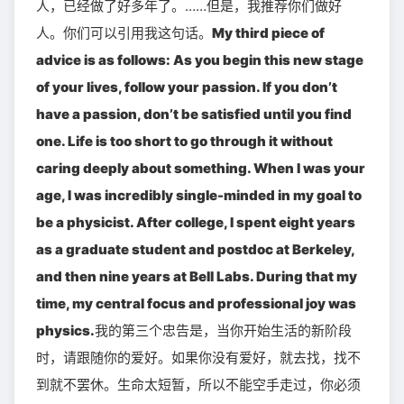
人，已经做了好多年了。……但是，我推荐你们做好
人。你们可以引用我这句话。
My third piece of
advice is as follows: As you begin this new stage
of your lives, follow your passion. If you don’t
have a passion, don’t be satisfied until you find
one. Life is too short to go through it without
caring deeply about something. When I was your
age, I was incredibly single-minded in my goal to
be a physicist. After college, I spent eight years
as a graduate student and postdoc at Berkeley,
and then nine years at Bell Labs. During that my
time, my central focus and professional joy was
physics.
我的第三个忠告是，当你开始生活的新阶段
时，请跟随你的爱好。如果你没有爱好，就去找，找不
到就不罢休。生命太短暂，所以不能空手走过，你必须