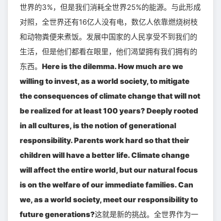
世界的3%，但是我们消耗全世界25%的能源。与此形成
对照，全世界还有16亿人没有电，数亿人依靠燃烧树枝
和动物粪便来煮饭。发展中国家的人民享受不到我们的
生活，但是他们都看在眼里，他们渴望拥有我们拥有的
东西。
Here is the dilemma. How much are we
willing to invest, as a world society, to mitigate
the consequences of climate change that will not
be realized for at least 100 years? Deeply rooted
in all cultures, is the notion of generational
responsibility. Parents work hard so that their
children will have a better life. Climate change
will affect the entire world, but our natural focus
is on the welfare of our immediate families. Can
we, as a world society, meet our responsibility to
future generations?
这就是新的挑战。全世界作为一