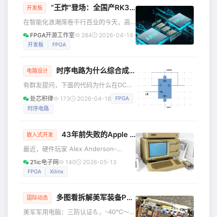
“王炸”登场：全国产RK3588 +
FPGA
平台，解锁6T
开发板
在智能化浪潮席卷千行百业的今天，高
性能、高灵活度且自主可控的嵌入式AI
FPGA开源工作室
284
2026-04-14
计算平台已成为产业升级的核心驱动
开发板
FPGA
力。近期，我发现有一款被誉为“王炸组
合”的全国产化解决方案值得推荐，它就
时序电路为什么综合成了latch
是国产ARM + FPGA（RK3588J +
电路设计
Titan-2）工业开发板。 （点击视频，1
有群友提问，下面的代码为什么在DC里
分钟解锁RK3588 + FPGA王炸组合的高
可以综合成DFF，而在FPGA上却综合成
处芯积律
173
2026-04-18
FPGA
光时刻！） 创龙科技RK3588 + FPGA
了latch。 always@(posedge clk,
开发板新品上市，紫光同创Titan-2或X
时序电路
negedge rstn, negedge
setn) if(!rstn)
a &lt;= 1'b0; else if(!setn)
43年前失败的Apple Lisa，居然被
FPGA
复活了
嵌入式开发
a &lt;= 1'b1; else a &lt;= a; 我们可
最近，硬件玩家 Alex Anderson-
以看到这段代码有两个特别之处： 同时
McLeod 用一块 FPGA，成功“重制”了
有异
21ic电子网
140
2026-05-13
1983 年的 Apple Lisa —— 也就是苹果
FPGA
Xilinx
第一台真正意义上的 GUI 图形界面电
脑。 很多人以为 Macintosh 才是苹果
多图看拆解美军装备PCBA电子电路板！
GUI 的起点，其实 Lisa 才是真祖。 只是
国际动态
当年它卖到 9995 美元，放到今天相当
美军军用电脑：三防认证💪，-40℃～
于 3 万多美元，最终因为价格太离谱、