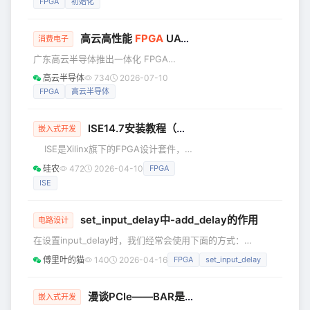
存满时，当前两个FIFO的数据和
FPGA
初始化
章，如果问题多的话就每周整理一期，
如果问题少就每两周整理一期，一方面
高云高性能
FPGA
UAC 完整解决方案，一套平台通吃全品类 USB 音频！
是希望能帮到不经常看群消息的小伙
消费电子
伴，另一方面也算是我们的技术积累。
广东高云半导体推出一体化 FPGA
Q：FPGA中的Bank和Clock Region有
UAC（USB Audio Class）完整音频解
高云半导体
734
2026-07-10
什么关系？ A：这应该是很多FPGA工程
决方案，依托自研高速 USB 音频 IP 核
FPGA
高云半导体
师都很困惑或者没有认真相关的一个问
与软硬协同架构，打造可兼容消费 Hi-
题，首先来看Clock Region
Fi、便携音频、专业录音多通道声卡、会
ISE14.7安装教程（转）
议麦克风阵列、工业音频采集等全品类
嵌入式开发
USB 音频硬件的统一开发平台，大幅降
ISE是Xilinx旗下的FPGA设计套件，界
低音频设备研发门槛，实现从入门消费
面人性化，操作相对简洁，虽然更新到
硅农
472
2026-04-10
FPGA
级到高端专业级产品需求一站式覆盖。
14.7版本后不再更了，但是还是受很多
01 行业痛点：USB 音频方案开发的挑战
ISE
初学者的喜爱，而且对于一些板子的也
当前
只有ISE才能支持。下面附上下载链接和
安装教程。 ISE14.7**可在百度云中下载
set_input_delay中-add_delay的作用
电路设计
链接：** 原文链接： 在软件安装之前，
在设置input_delay时，我们经常会使用下面的方式：
得准备好软件安装包，可从Xilinx官网上
set_input_delay -clock clk -min 2 [get_ports data_in]
下载： 下载好的软件如下所示： 接下
傅里叶的猫
140
2026-04-16
FPGA
set_input_delay
set_input_delay -clock clk -max 4 [get_ports data_in] 但
来开始安装ISE14.7软件：
有时也会在后面增加一个-add_delay的参数：
set_input_delay -clock clk -max 2.1
漫谈PCIe——BAR是什么
嵌入式开发