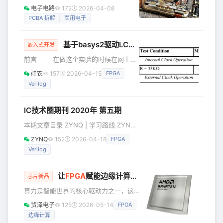
+60℃沙漠、盐雾、跌落全不怕🌵❄️🔐硬
电子电路
172
2026-04-08
软件生态太少而失败。 但有意思的是：
件加密+TEMPEST电磁屏蔽🛡️，断开网
PCBA 拆解
军用电子
络也能跑机密任务🤐📡模块化插槽秒变
卫星/电台/导航终端🔄，装甲车、无人
基于basys2驱动LCDQC12864B的verilog设计图片显示
机、前线指挥所即插即用🚁 🚀美军AIM-
嵌入式开发
9“响尾蛇”是世界首款实用红外格斗弹，
前言 在做这个实验的时候在网上找
1956年服役，靠追踪敌机尾喷口热量杀
了许多资料，都是关于使用单片机驱动
硅农
157
2026-04-15
FPGA
敌。👁️‍🗨️最新AIM-9X改用红外成像导引
LCD显示，确实用单片机驱动是要简单
头，50G机动+越肩发射，能“回头
Verilog
不少，记得在FPGA学习交流群里问问题
的时候，被前辈指教，说给我最好的指
教便是别在玩这个了，多看看关于FPGA
IC技术圈期刊 2020年 第五期
方面的书籍，比做这个单片机做的东西
本期文章目录 ZYNQ | 学习路线 ZYNQ
价值强多了。现在想来确实，自从学习
点击阅读 ZYNQ 关于Timing Exception
FPGA以来，看过的书没有多少，只是想
ZYNQ
152
2026-04-18
FPGA
Design #约束 点击阅读 码农的假期
做个什么了，就在网上找找例程，照抄
Verilog
Verilog有什么奇技淫巧？ Verilog
下来，把算法推理一遍，下个板子实现
#ASIC 点击阅读 硅农 基于CORDIC的加
减乘除及三角函数实现 CORDIC 点击阅
让
FPGA
赋能边缘计算开发，从哪儿起步？
芯片新品
读 探究FPGA 读书笔记 | Design Rot -1
算力是智能世界的核心驱动力之一，这
IC设计 点击阅读 icsoc 构建ic知识体系
是不争的事实。值得注意的是，如今算
贸泽电子
125
2026-05-14
FPGA
力的部署，其重心正加速从云端向网络
边缘计算
边缘侧迁移，因此不依赖高带宽资源、