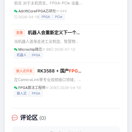
前言 对于主机而言，FPGA-PCIe 设备
通过其 BAR（Base Address
AdriftCoreFPGA芯研社
649
Register）被识别和访问。主机必须通
2026-04-19
FPGA
PCIe
过读写 BAR 所映射的地址空间，才能与
FPGA-PCIe 正确通信。这相当于将
机器人会重新定义下一个工业时代吗？｜
FPGA
专题
FPGA-PCIe 内部的地址区域映射到主机
直播
的内存空间中，主机通过访问这段内存
当机器人逐渐走进工业制造、智慧物
来完成数据收发。 readl(dif-
流、建筑施工与服务场景，一个关键问
Microchip微芯
88
2026-07-13
&gt;bar0_mapped_addr +
题始终存在：如何让机器人既“强壮”，又
机器人
FPGA
(offset&lt;&l
“聪明”，同时还能保持高能效？ 从多轴
运动控制，到实时感知与精准执行，机
RK3588 + 国产
FPGA
，CameraLink视频采
器人系统正在不断挑战算力、功耗与响
嵌入式开发
应速度之间的平衡。而FPGA，正成为新
在CameraLink等专业视频接口领域，技
一代机器人与电机控制架构中的核心技
术长期由海外巨头主导，基于进口DSP
FPGA算法工程师
209
2026-04-10
术之一。 Microchip微信直播《FPGA
和FPGA的架构使我国产业面临核心技术
嵌入式
FPGA
专题：驱动未来｜机器人革命》将聚焦
和供应链的双重制约。随着国产化要求
Microchip FPGA 在
从政策引导转为硬性标准，市场需要高
性能的国产替代方案。RK3588等国产芯
片凭借出色性能，成为推动CameraLink
评论区
(0)
技术自主化的重要选择。 RK3588一经
推出，立即火爆工业自动化、能源电