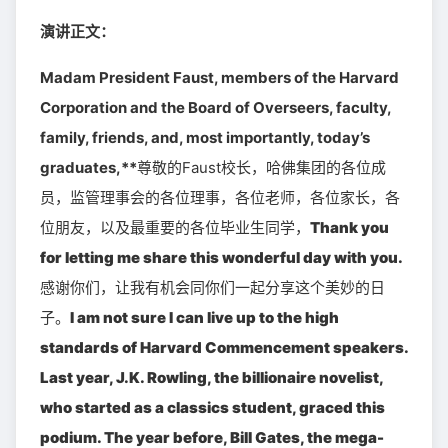
演讲正文：
Madam President Faust, members of the Harvard
Corporation and the Board of Overseers, faculty,
family, friends, and, most importantly, today’s
graduates,**
尊敬的Faust校长，哈佛集团的各位成
员，监管理事会的各位理事，各位老师，各位家长，各
位朋友，以及最重要的各位毕业生同学，
Thank you
for letting me share this wonderful day with you.
感谢你们，让我有机会同你们一起分享这个美妙的日
子。
I am not sure I can live up to the high
standards of Harvard Commencement speakers.
Last year, J.K. Rowling, the billionaire novelist,
who started as a classics student, graced this
podium. The year before, Bill Gates, the mega-