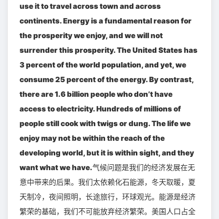
use it to travel across town and across
continents. Energy is a fundamental reason for
the prosperity we enjoy, and we will not
surrender this prosperity. The United States has
3 percent of the world population, and yet, we
consume 25 percent of the energy. By contrast,
there are 1.6 billion people who don’t have
access to electricity. Hundreds of millions of
people still cook with twigs or dung. The life we
enjoy may not be within the reach of the
developing world, but it is within sight, and they
want what we have.
气候问题是我们的经济发展在无
意中带来的后果。我们太依赖化石能源，冬天取暖，夏
天制冷，夜间照明，长途旅行，环球观光。能源是经济
繁荣的基础，我们不可能放弃经济繁荣。美国人口占全