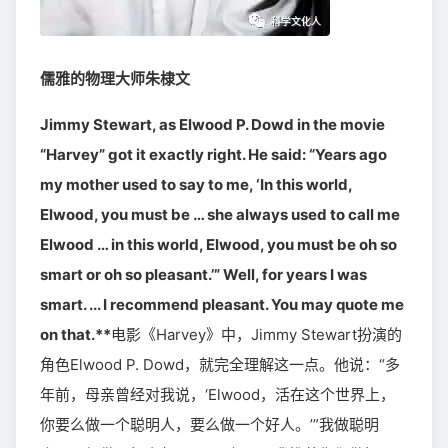
儒雅的物理大师朱棣文
Jimmy Stewart, as Elwood P. Dowd in the movie
“Harvey” got it exactly right. He said: “Years ago
my mother used to say to me, ‘In this world,
Elwood, you must be … she always used to call me
Elwood … in this world, Elwood, you must be oh so
smart or oh so pleasant.’” Well, for years I was
smart. ... I recommend pleasant. You may quote me
on that.**
电影《Harvey》中，Jimmy Stewart扮演的
角色Elwood P. Dowd，就完全理解这一点。他说：“多
年前，母亲曾经对我说，‘Elwood，活在这个世界上，
你要么做一个聪明人，要么做一个好人。’”我做聪明