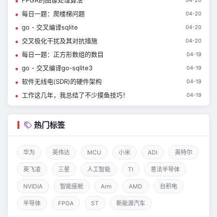
FPGA的图像处理算法
每日一题：爬楼梯问题
04-20
go - 交叉编译sqlite
04-20
交叉极化干扰及其对抗措施
04-20
每日一题：正方形数组的数目
04-19
go - 交叉编译go-sqlite3
04-19
软件无线电(SDR)的硬件架构
04-19
工作这几年，我总结了不少摸鱼技巧！
04-19
热门标签
华为
英伟达
MCU
小米
ADI
英特尔
英飞凌
三星
人工智能
TI
意法半导体
NVIDIA
智能座舱
Arm
AMD
台积电
半导体
FPGA
ST
新能源汽车