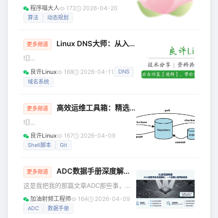
要 n 阶你才能到达楼顶。 每次你可以爬
依赖，可在多种操作系统运行。介绍就
程序喵大人
172
2026-04-20
1 或 2 个台阶。你有多少种不同的方法
不多说了，可直接去官网查询，该官网
算法
动态规划
可以爬到楼顶呢？ 注意：给定 n 是一个
是我目前见过感觉最简洁大方的
正整数。 示例 1： 输入：2输出：2解
Linux DNS大师：从入门到精通
释：有两种方法可以爬到楼顶。1. 1 阶 +
更多频道
1 阶2. 2 阶 示例 2： 输入：3输出：3解
![]
释：有三种方法可以爬到楼顶。1. 1 阶 +
(/uploads/mp/20260322/35/50935-
良许Linux
168
2026-04-11
DNS
1 阶 + 1 阶2. 1 阶 + 2 阶3.
1.jpg) ![]
域名系统
(/uploads/mp/20260322/35/50935-
2.jpg) ![]
(/uploads/mp/20260322/35/50935-
高效运维工具箱：精选频繁运用的 10 款 Linux 运维神器
更多频道
3.jpg) 在互联网的世界里,DNS (Domain
![]
Name System) 就像是一本巨大的电话
(/uploads/mp/20260322/38/50938-
簿,将人类可读的域名转换为机器可理解
良许Linux
167
2026-04-09
1.jpg) ![]
的IP地址。对于Lin
Shell脚本
Git
(/uploads/mp/20260322/38/50938-
2.jpg) ![]
ADC数据手册深度解析：一个射频工程师的视角
(/uploads/mp/20260322/38/50938-
更多频道
3.jpg) 运维工程师在日常工作中频繁运
这是我把我的那篇文章ADC那些事，
用的10款工具，并细致阐述每款工具的
SNR，ENOB，SFDR等发给
加油射频工程师
164
2026-04-09
功能、适用场景以及其卓越之处。 1.
notebookLM，啥话也没说，它给我生
ADC
数据手册
Shell脚本 功能：主要用于自动化任务和
成的。 也没有给它没有发任何图片，图