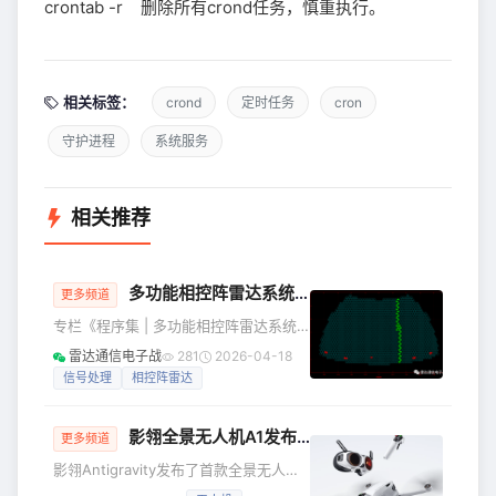
crontab -r 删除所有crond任务，慎重执行。
相关标签：
crond
定时任务
cron
守护进程
系统服务
相关推荐
多功能相控阵雷达系统仿真(含源码全集)
更多频道
专栏《程序集 | 多功能相控阵雷达系统
仿真》包含于《全场通用》，是众多专
雷达通信电子战
281
2026-04-18
栏中的一个，之前更新的主要内容如
信号处理
相控阵雷达
下： 1.重新推导了子波束在目标方向的
增益值（SubBeamGainCalculate）、
影翎全景无人机A1发布：249g机身+10公里图传
波束在目标方向的增益
更多频道
（RadarGainCalculate）和测角斜差率
影翎Antigravity发布了首款全景无人机
（RadarAngleDiffSlope）对应的解析公
A1，集成了360°全景影像、沉浸式飞行