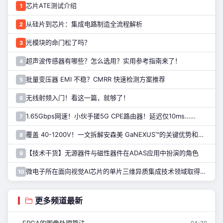
芯片ATE测试介绍
1
从硅片到芯片：集成电路制造全流程解析
2
光模块的命门松了吗？
3
超声波传感器有哪些？怎么选用？实用参考指南来了！
4
批量变压器 EMI 不稳？CMRR 快速检测方案推荐
5
无线射频入门！看这一篇，就够了！
6
1.65Gbps网速！小伙手搓5G CPE路由器！延迟仅10ms……
7
覆盖 40-1200V！一文拆解安森美 GaNEXUS™的关键优势和应用
8
【技术干货】无源器件与磁性器件在ADAS应用中扮演的角色
9
微电子所在面向视觉AI芯片的单片三维异质集成技术领域取得进展
10
更多频道最新
04-20