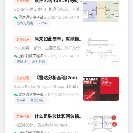
软件无线电(SDR)的硬件架构
我来仿真一下吧，看看PCB上的线宽是
更多频道
不是有影响。 本来想，就用最原始的方
SDR是一种无线电广播通信技术，它基
法，把PCB的TOP层和孔的一些信息导
于软件定义的无线通信协议而非通过硬
雷达通信电子战
208
2026-04-19
出到dxf，然后稍微手工删减一下，再导
连线实现。频带、空中接口协议和功能
软件无线电
ZYNQ
入ADS，设置个两层板的叠层结构，一
可通过软件下载和更新来升级，而不用
仿真，不就完事了。 哪想，拿到PCB以
完全更换硬件。恰如其名，SDR具有通
原来如此简单，就能推导出传输线上的反射系数
过软件或可重定义逻辑改变自身功能的
更多频道
能力，从而通过动态加载新的波形和协
本文的第一部分，主要是说，怎样从传
议可使用不同的波形和协议操作。 传统
输线的等效电路，推导出传输线的电报
加油射频工程师
207
2026-04-13
的商用基站体积较大，需要设计很多专
方程，从而给出传输线中电压和电流的
传输线
反射系数
用的硬件电路；而SDR基站体积较小，
表达式。 第二部分，主要是说，如果从
大部分通信功能由软件实现。SDR架构
电压和电流的表达式，推导出传输线上
舍去了传统无线电
《雷达分析基础(2nd)》第二版（含全书源码）
的反射系数，输入阻抗等参数。 （一）
更多频道
传输线可以等效为电阻，电感串联，电
Basic Radar Analysis, Second Edition
导，电容并联，如下图所示。 这个等
涵盖了几个关键的雷达分析领域：雷达
雷达通信电子战
190
2026-04-15
效图，可以这样理解。 首先，这个图取
距离方程、检测理论、模糊函数、波
CFAR
雷达分析
的是传输线上无线小的一段，dZ，而传
形、天线、有源阵列、接收器和信号处
输线是由无数段这样的小段组成的。 以
理器、CFAR等。 读完该书，你能够使用
微带线为
什么是驻波比和回波损耗
雷达距离方程、各种参数、匹配滤波理
更多频道
论和Swerling目标模型来预测雷达系统
电压驻波比，英文称为 voltage
的检测性能。熟悉各种信号处理器的性
standing wave ratio，简称VSWR，是