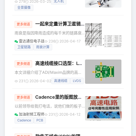
279
2026-03-25
无人机
式，并提供了源码实现，在此基础上可
视角和体感操控，重量仅249g，支持10
根据当前波束指向和目标方向，快速地
全景摄像
公里图传，售价7999元起。
计算相控阵
一起来定量计算卫星链路中的雨衰！
更多频道
雨衰是指因降雨造成的每千米的链路衰
减（如图1）。使用此图表时，应从横坐
雷达通信电子战
236
2026-04-17
标上的频率开始看。垂直移动至预期的
卫星链路
雨衰计算
降雨量线上，然后再向左移动到纵坐标
上，即可得到每千米的雨衰。 图1中所含
高速线缆接口选型：LVDS/SerDes/GMSL技术详解
的表给出了几种降雨量和雾密度的衰减
更多频道
图曲线，接着将每千米的衰减乘以链路
本文详细介绍了ADI/Maxim品牌的高速
穿过雨的距离。 图1 雨衰是频率和降雨
线缆组件，包括其接口选型、技术要点
231
2026-04-02
高速线缆
LVDS
量的函数 对于空间链路，还有另一个复
以及兼容性指南。重点讨论了差分信
杂的问题。太空不存在降雨。因此雨衰
号、LVDS、SerDes等关键技术，并提
仅适用于降雨开始的高度和地球站的高
供了选型建议。
Cadence里的版图放到ADS里面联合仿真的设置
更多频道
度之间。 图
以前领导给我打电话，说他们做的板子
性能达不到预期，怀疑是板上线宽的问
加油射频工程师
231
2026-04-12
题。 虽然我觉得1GHz这个频率，板子的
Cadence
PCB
影响应该不至于这么大，但是万一呢？
于是，我对领导说，那把PCB发给我，