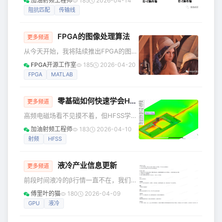
加油射频工程师
185
2026-04-14
能，包括单脉冲、脉冲多普勒、LFM、
射频领域中一个非常重要的概念。 随便
阻抗匹配
传输线
NLFM和BPSK，知道MTI处理、积分
拿一个射频器件来，其中肯定有一个驻
波比的指标。 那为什么有驻波比这个指
FPGA的图像处理算法
标呢？ 当一个入射波，进入传输线进行
更多频道
传输时，如果传输线的负载阻抗不与传
从今天开始，我将陆续推出FPGA的图像
输线的特征阻抗不匹配，就会产生反射
处理算法，并且包括matlab的图像处理
FPGA开源工作室
185
2026-04-20
波。 入射波和反射波是行波，波随着时
算法与建模。
FPGA
MATLAB
间的增长，向传输线的一端移动。 但是
入射波和反射波叠加，会在
零基础如何快速学会HFSS？
更多频道
高频电磁场看不见摸不着，但HFSS学不
会的痛苦，每一个新手都感受得真真切
加油射频工程师
183
2026-04-10
切。“ 当你的仿真结果和预期不符，当你
射频
HFSS
的模型怎么调都不收敛，当你面对一堆
看不懂的报错提示——那种挫败感足以
液冷产业信息更新
劝退90%的自学者。 但另一边，是残酷
更多频道
的市场现实：5G通信、毫米波雷达、卫
前段时间液冷的β行情一直不在，我们虽
星互联网、射频前端——每一个热门赛
然一直在跟踪，但写的也比较少了。 星
傅里叶的猫
180
2026-04-09
道都在疯抢懂HFSS的工程师。 问题从
球中今天更新了一些液冷的产业信息，
GPU
液冷
来不是“要不要学”，而是“怎么学才能不
有兴趣的朋友可以到星球查看具体的数
走弯路”。下面这篇文章，我为想要自己
据。 今晚还有个关于kcxy的段子非常