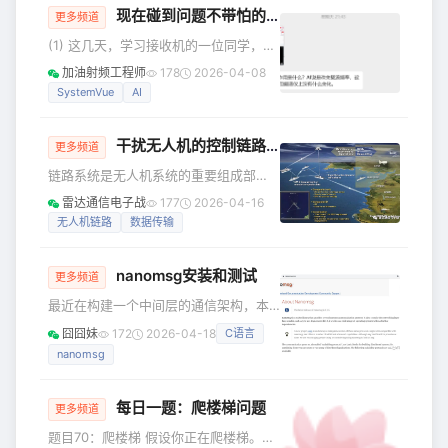
现在碰到问题不带怕的，因为身后有AI智囊团_关于fc_change的问题
火，这是某个卖方今晚发出来的，但我
更多频道
还没有验证，后面验证到了会在星球
(1) 这几天，学习接收机的一位同学，问
讲。 GPU价值的反直觉现象 OpenAI与
我一个问题。 现在他进展到systemvue
加油射频工程师
178
2026-04-08
Anthropic的战略分歧 大型科技公司的
仿真这块，每次他问我关于systemvue
SystemVue
AI
算力军备竞赛 ASML——AI时代的终极
的问题，我都需要翻看以前的公众号记
瓶颈 EUV光刻机为何
录，或者打开软件确认一下。 大家都知
干扰无人机的控制链路和数据链路
道，当时做接收机课程的时候，
更多频道
systemvue是我临时给自己加戏，现学
链路系统是无人机系统的重要组成部
现用的。等课程做完了，就没碰到机会
分，其主要任务是建立一个空地双向数
雷达通信电子战
177
2026-04-16
用他。再加上我这记忆力，所以，很多
据传输通道，用于完成地面控制站对无
无人机链路
数据传输
东西可能只有个印象，或者连印象都没
人机的远距离遥控、遥测和任务信息传
有了，需要再打开公众号的文章或者
输。遥控实现对无人机和任务设备进行
nanomsg安装和测试
远距离操作，遥测实现无人机状态的监
更多频道
测。 任务信息传输则通过下行无线信道
最近在构建一个中间层的通信架构，本
向测控站传送由机载任务传感器所获取
来想用dbus，在实验过程中发现dbus对
囧囧妹
172
2026-04-18
C语言
的视频、图像等信息，是无人机完成任
于国产系统支持版本比较低，安装比较
务的关键，质量的好坏直接关系到发现
nanomsg
麻烦，今天无意中看中了nanomsg，尽
和识别目标的能力。 无人机链路系统组
管没有dbus那么强悍的生态，但基本能
成 无人机链路的机载部分
满足需求。 nanomsg是一个轻量级的消
每日一题：爬楼梯问题
更多频道
息通信组件，是zeromq的作者之一用C
题目70：爬楼梯 假设你正在爬楼梯。需
语言去重写的通信框架，其无需进一步