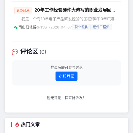
片都是它自己生成的，关键是它的图片
20年工作经验硬件大佬写的职业发展回忆录（1）
都生成到我的心坎里了。
更多频道
......我是一个有10年电子产品研发经验的工程师和10年IT知名
公司研发中心管理经验的技术管理者。世上好的管理理念可能
南山扫地僧
158
2026-04-07
职业发展
硬件工程师
归纳起来就那么1~2百条，也都好理解，难的是怎么适当地运
用在特定的环境中。下面的文章是我20年工作中的片段，也
是我在研发及管理中的实际体验和感悟。 技术启蒙 1977年的
5月我进了宿迁无线电厂。今天已极少有人知道这家厂, 但当
评论区
(0)
时这家厂还是有些名气的，因为当时设计新产品技
登录后即可参与讨论
立即登录
暂无评论，快来抢沙发！
热门文章