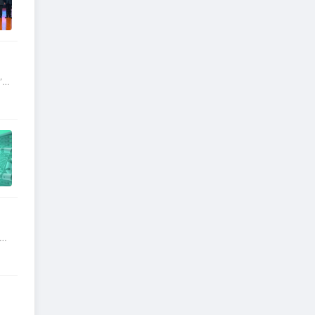
”暨
共
11
秀
、
中