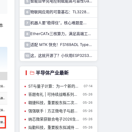
智能自举充电控制赋能高可靠性GaN驱动，纳芯微推出110V半桥驱动芯片NSD2123
5
物联网应用的可靠基石：TL3228内置的硬件安全模块（HSM）详解
6
机器人要“稳得住”，核心难题是...
7
本
EtherCATx三核算力，满足高端工业控制！纳芯微发布实时控制MCU/DSP NS800RTA7系列
8
适配 MTK 快充！FS169ADL Type-A 快充芯片全新上线
9
这，这就开源了？小伙用ESP32S31，做了块迷你开发板……
10
半导体产业最新
ST与量子计算：为一个新的计算前沿带来规模化制造能力
07-14
答题有礼 | 可持续战略系列完结篇，ST以硬核实力斩获多项权威评级
05-26
翱捷科技，重要股东拟二次减持！
05-26
强强联手｜方正微电子与超聚变达成战略合作，SiC助力AI智算新基建
05-26
纳芯微荣获联合电子2026生态伙伴峰会“优秀供应商奖”
05-26
灿勤科技，重要股东拟减持 2.44%
05-26