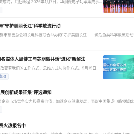
成海，共赴新程 2026年1月7日，华润微电子功率集成事业
开，会议以“变革驱动创新·功率集成未来”为主题。华润微电子
微电子总部职能部门、PIBG管理层和骨干，齐聚一堂，共同
不仅是一场成立的仪式，更是一次凝聚
与“守护美丽长江”科学放流行动
无锡市慈善总会和长电科技联合举办的“守护美丽长江——濒危鱼类科学放流活动
、江阴市领导出席活动。长电科技执行副总裁彭庆出席活动并致辞，与社会各界
江——濒危鱼类科学放流活动”已在江阴连续开展三年，累计放流1274尾中华鲟、
知名媒体人周健工与芯朋微共话“进化”新解法
改变着我们的工作方式、思维方式与协作方式。5月15日，
，在宜兴大拈花湾息壤酒店圆满举行。本次活动特邀知名媒体
驱动
织变革与未来趋势展开了深入的分享与交流。 特邀嘉宾：多
，周健工先生凭借深厚的媒体管理经验与长期的科技产
展创新成果征集”评选通知
强企业市场竞争实力和投资价值，加速企业健康发展，表彰中国集成电路领域优
半导体行业高质量发展创新成果征集”活动，面向国内集成电路设计、制造、封装
企业全面征集。 评选将总结众多国内外半导体企业的市场表现，评价细分市场
大赛火热报名中