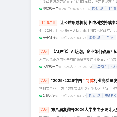
当变革的浪潮奔涌而至 我们选择以更坚定的姿态 汇流
群（简称“PIBG”）组织成立与干部任命大会圆满召
华润微电子
201
2026-04-16
集成电路
半导体
董事长何小龙、副总裁庄恒前、PIBG总经理李超、
见证PIBG正式扬帆起航的重要时刻。本次大会，
让公益形成机制 长电科技持续参
半导体产业
4月22日，世界地球日之际，由江阴市人民政府、
“伴归”计划启动仪式在江阴长江之畔举行。无锡市
长电科技
178
2026-04-24
集成电路
半导体
同见证科学放流成果。 自2024年起，“守护美丽长
万尾胭脂鱼，2.1万尾长吻鮠，
【AI进化】AI热潮，企业如何破局？
活动
人工智能正以前所未有的速度重塑产业格局，也深刻
芯朋微电子以“AI 进化向前迈”为主题的交流活动
芯朋微电子
1,924
2026-05-23
人工智能
电机
人、未尽研究创始人周健工先生，围绕人工智能、组
维度深度剖析 AI 浪潮 作为本次活动的重磅嘉宾
“2025-2026中国
半导体
行业高质量发
活动
各相关企业： 为了激励集成电路产业技术创新，增
企业和领军人才，中国IC独角兽联盟拟开展“中国
是说芯语
185
2026-04-26
集成电路
安路科技
测试、材料、装备、零部件等全产业链上下游各相关
企业的经营成绩，借鉴业界成功企业的丰富经验，
第八届复微杯2026大学生电子设计
活动