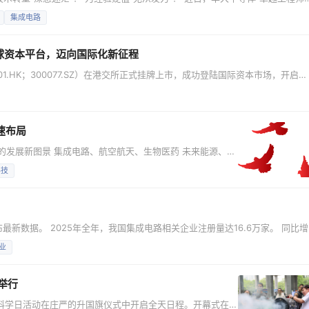
，以《筑牢底层逻辑，深耕长期成长——工程师的职业发展进阶之路》为题，
集成电路
、温度与实用性的职业赋能指南。 培训立足集成电路行业人才成长特点，直击当
球资本平台，迈向国际化新征程
1.HK；300077.SZ）在港交所正式挂牌上市，成功登陆国际资本市场，开启
发展历程中的重要里程碑，也是国民技术面向全球资本市场、迈向国际化新征程的
... 自成立以来，国民技术始终坚守“以理致远，向道而行”的信念，深耕半导体领域
速布局
的发展新图景 集成电路、航空航天、生物医药 未来能源、量
*未来产业**的热词 频频刷屏 勾勒出“十五五”开局之年的新
科技
润如何将两会擘画的宏伟蓝图 转化为一个个具体的 产业项目和创新成果 一 聚焦
布最新数据。 2025年全年，我国集成电路相关企业注册量达16.6万家。 同比
注册企业中，华东、华南合计占比超六成。 华东地区占比31.3%。 截至4月15日
业
业存量方面，截至2026年4月15日，我国现存近84万家集成电路相关企业。 近
举行
众科学日活动在庄严的升国旗仪式中开启全天日程。开幕式在