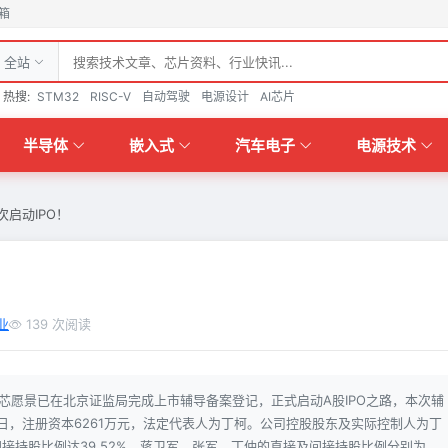
箱
全站
热搜:
STM32
RISC-V
自动驾驶
电源设计
AI芯片
半导体
嵌入式
汽车电子
电源技术
次启动IPO！
业
139 次阅读
业芯愿景已在北京证监局完成上市辅导备案登记，正式启动A股IPO之路，本次辅
27日，注册资本6261万元，法定代表人为丁柯。公司控股股东及实际控制人为丁
接持股比例达39.52%，蒋卫军、张军、丁仲的直接及间接持股比例分别为