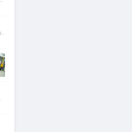
第
的
。
效
劳
芯
当
讲