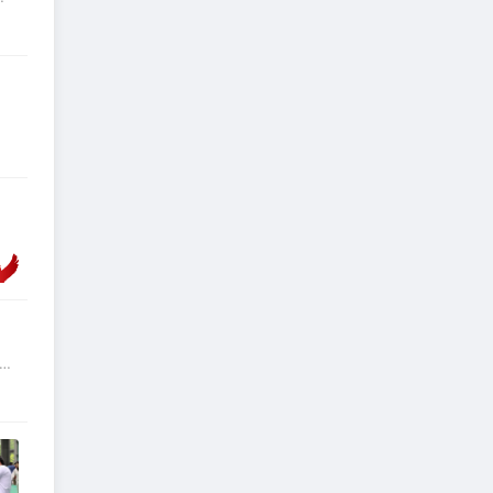
为现
下
关
二
增加
，
十