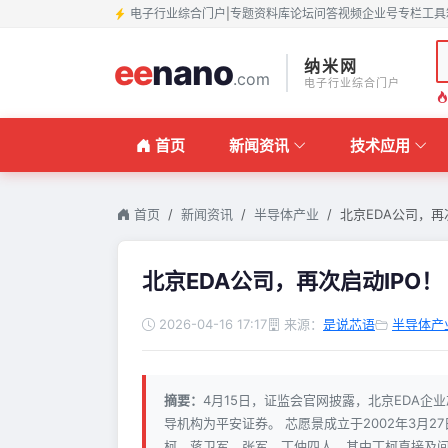
电子行业综合门户
|
专题
资料库
论坛
问答
视频
企业号
专栏
工具
ee
nano
纳米网
.com
电子行业综合门户
首页
新闻资讯
技术应用
首页
新闻资讯
半导体产业
北京EDA公司，再
北京EDA公司，再次启动IPO！
2026-04-16 17:17
来源：
是说芯语
半导体产
摘要：
4月15日，证监会官网披露，北京EDA企
导机构为平安证券。 芯愿景成立于2002年3月
柯、蒋卫军、张军、丁仲四人，其中丁柯直接及间