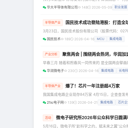
堂”特邀公司首席软件架构师、海外专家施卫富主讲
华大半导体有限公司
148
2026-05-09
职业发展
场及线上100余名青年工程师带来了一场兼具深度
IC工程师成长困境，施卫富结合
国民技术成功登陆港股：打造全
半导体产业
3月23日，国民技术股份有限公司（股票代码：0270
“A+H”两地上市的全新发展篇章。这是国民技术
国民技术
189
2026-04-16
MCU
集成电路
键一步。 📈二十六年前，国民技术从深圳起步...
十余载，现已成长为M
聚焦两会 | 围绕两会热词，华润加
产业分析
早春三月 随着和煦春风一同传来的 是全国两会擘画
子科技、脑机接口 …… 一组组聚焦新兴支柱产业 和*
华润微电子
230
2026-04-16
集成电路
长电
篇章 作为与国计民生息息相关的多元化企业 众多关键词与华润业务紧密相连 下面我们就聚焦一组两会热词 看华
爆了！芯片一年注册超4万家
半导体产业
我国集成电路企业现存84万家 4月15日，企查查发
19.8%，创近十年新高。 区域分布上，2025年新
21ic电子网
139
2026-04-21
集成电路
芯片企
2026年我国已注册集成电路相关企业超4万家。 企
年，
微电子研究所2026年公众科学日圆满
活动
5月16日，微电子所“赴科学之约，赋未来之翼”公