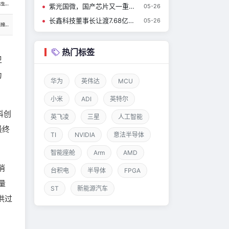
紫光国微，国产芯片又一重磅收购！
05-26
长鑫科技董事长让渡7.68亿股激励员工，承诺十年不减持
05-26
热门标签
卫
为
华为
英伟达
MCU
小米
ADI
英特尔
科创
英飞凌
三星
人工智能
最终
TI
NVIDIA
意法半导体
智能座舱
Arm
AMD
消
台积电
半导体
FPGA
量
ST
新能源汽车
供过