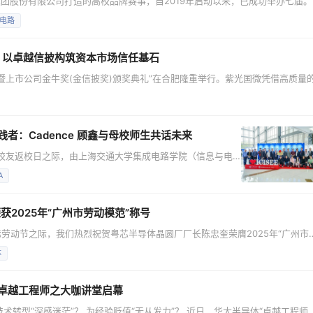
团股份有限公司打造的高校品牌赛事，自2019年启动以来，已成功举办七届。
发展联盟作为指导单位。 主办单位：上海复旦微电子集团股份
电路
！以卓越信披构筑资本市场信任基石
会暨上市公司金牛奖(金信披奖)颁奖典礼”在合肥隆重举行。紫光国微凭借高质量
范治理、透明运营与投资者沟通方面的扎实成果，再次获得资本市场的高度认可
的权威奖项之一。“金信披奖”评选体系严谨，其聚焦上市公司信息披露质量和
践者：Cadence 顾鑫与母校师生共话未来
30 周年校友返校日之际，由上海交通大学集成电路学院（信息与电
合主办的“XIN 创未来 共谱华章——新一代信息技术下的
A
研发
鑫受邀出席论坛，与校地
荣获2025年“广州市劳动模范”称号
际劳动节之际，我们热烈祝贺粤芯半导体晶圆厂厂长陈忠奎荣膺2025年“广州市
“择一事终一生”的执着坚守产业报国初心，以“捧着一颗心来”的赤诚奉献于国产
体
队攻坚克难，不断突破技术壁垒。这份沉甸甸的荣誉，不仅是对他个人匠心与担
｜卓越工程师之大咖讲堂启幕
技术转型“深感迷茫”？ 为经验贬值“无从发力”？ 近日，华大半导体“卓越工程师