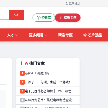
登录
注册
资料库
精选专题
人才
更多频道
精选专题
芯片选型
热门文章
芯片ATE测试介绍
1
开源了！一句话，生成一个游戏！这个AI游戏机，太好玩了
2
电子元器件必备知识 | TVS二极管的定义、原理、类型和应用优势
3
从硅片到芯片：集成电路制造全流程解析
4