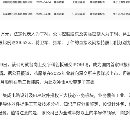
261万元，法定代表人为丁柯。公司控股股东及实际控制人为丁柯、蒋
比例达39.52%，蒋卫军、张军、丁仲的直接及间接持股比例分别
19日，该公司就曾向上交所科创板递交IPO申请，成为国内首家申报
申请。据公开报道，芯愿景在2022年曾转向深交所主板谋求上市，但
10月顺利在新三板挂牌，为此次冲击A股奠定了基础。
、集成电路设计及EDA软件授权三大核心业务板块，业务覆盖工业、
半导体器件提供工艺及技术分析、知识产权分析鉴定、IC设计外包、
位服务。值得注意的是，该公司已为全球半数以上的半导体领导厂商提