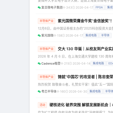
复微杯大学生电子设计大赛，是由上海复旦微电子集
八届复微杯全面升级产学研协同机制，特邀示范性微电子学院产学融合
复旦微电子集团
343
2026-04-17
FPGA
集成
有限公司 承办单位：复旦大学微电子学院 协办单位：（排名不分先后） 浙江大学集成电路学院 上海交通大学集成电路学院 东南大学
集成电路学院 电子科技大学
紫光国微荣膺金牛奖“金信披奖”
半导体产业
12月6日，由中国证券报主办的“2025科创投资大
信息披露实践，荣获金牛奖“金信披奖”。公司在规
紫光国微
158
2026-04-17
集成电路
半导体
上市公司金牛奖是我国资本市场最具公信力和影响力
率，综合考量财报检校评分、审计意见、
交大 130 华诞｜从校友到产业实
半导体产业
2026 年 4 月 6 日，在上海交通大学建校 1
子工程学院）校友会与上海交大集成电路行业校友会联
Cadence楷登
215
2026-04-14
集成电路
ED
产业协同和职业发展”行业论坛在思源湖畔顺利举行。 作为上海交通大学 1996 届本科校友，Cadence 全球
副总裁、三维集成电路设计与分析事业部总经理顾
铸就“中国芯”的攻坚者 | 陈忠奎
半导体产业
热烈祝贺 致敬奋斗者，礼赞实干家！值此“五一”国
动模范”称号！ 二十余载躬耕于方寸晶圆之间，他以
粤芯半导体
160
2026-04-30
集成电路
半导
片事业，更以“日日新又日新”的创新精神，带领团
的最高褒奖，更是对全体“中国芯”筑
硬核进化 破界突围 解锁发展新机会
活动
作为IC工程师 你有没有为技术迭代“深夜困惑”？ 为