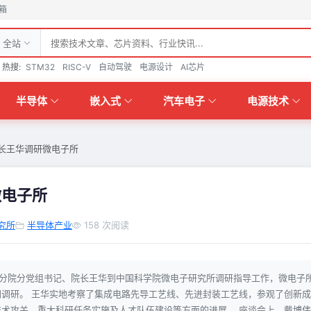
箱
全站
热搜:
STM32
RISC-V
自动驾驶
电源设计
AI芯片
半导体
嵌入式
汽车电子
电源技术
长王华调研微电子所
微电子所
究所
半导体产业
158 次阅读
海分院分党组书记、院长王华到中国科学院微电子研究所调研指导工作，微电子
调研。 王华实地考察了集成电路先导工艺线、先进封装工艺线，参观了创新成
术攻关、重大科研任务实施及人才队伍建设等方面的进展。 座谈会上，戴博伟