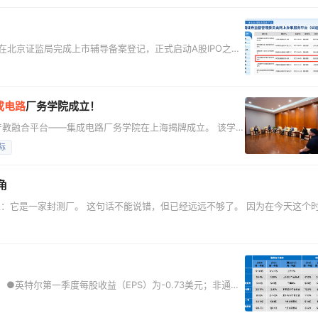
范、健康的生态。此次入选，是资本市场对长电科技综合实
已在北京证监局完成上市辅导备案登记，正式启动A股IPO之
人，其中丁柯直接及间接持股比例达39.52%，蒋卫军、
.45%和3.03%。 这并非
成电路
厂务学院成立！
的产教融合平台——集成电路厂务学院在上海揭牌成立。 该学
海海洋大学共建，临港新片区管委会提供政策保障，旨在破解
际
片产业人才缺口超30万，厂务领域复合型技术人才尤为稀
的成立填补了这一空白。张汝京博士担任学院名誉院长，全程
角
：它是一家封测厂。 这句话不能说错，但已经远远不够了。 因为在今天这个
”的传统 OSAT 企业，几乎等于用功能机时代的眼光去看智能手机产业链。 长
封测这件事本身，已经变了。 它不再只是半导体制造链条的末端工序，不再只
 ●英特尔第一季度每股收益（EPS）为-0.73美元；非通用
●预计2026年第二季度营收为138亿至148亿美元；预计第二
股收益为0.20美元。 英特尔公司今天发布2026年第一季度