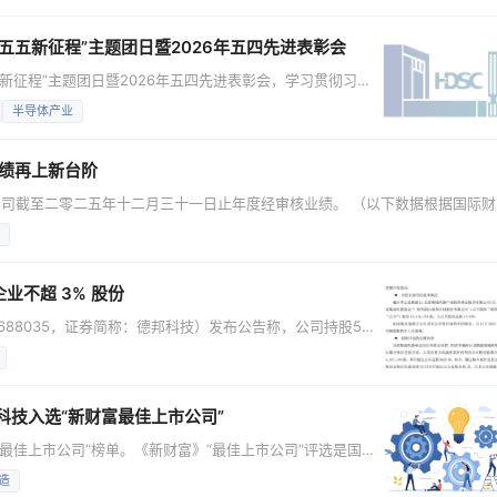
技术研发中心、人工智能芯片与系统研发中心等12个研发单元，具备从原理器
、
五五新征程”主题团日暨2026年五四先进表彰会
五新征程”主题团日暨2026年五四先进表彰会，学习贯彻习近
习近平总书记给中国青年五四奖章暨新时代青年先锋奖获奖者
半导体产业
劼向团员青年宣讲“十五五”规划对
司经营发展面临的形势和任务，对全体团员青年提出
业绩再上新台阶
司截至二零二五年十二月三十一日止年度经审核业绩。 （以下数据根据国际财
的净利润由2024年的4.93亿美元增加39.0%至2025年的6.85亿美元。
业不超 3% 股份
688035，证券简称：德邦科技）发布公告称，公司持股5%
以下简称“大基金”）计划减持公司部分股份，合计减持数量
身资金安排。 公告显示，本次减持计划将在
持期间为2026年5月14日至
科技入选“新财富最佳上市公司”
“最佳上市公司”榜单。《新财富》“最佳上市公司”评选是国内
一，围绕信息披露质量、可持续发展（ESG）表现、品牌影
造
业投票相结合的方式形成评选结果，旨在挖掘具有市场认可度