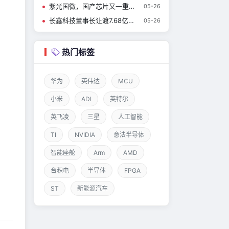
紫光国微，国产芯片又一重磅收购！
05-26
长鑫科技董事长让渡7.68亿股激励员工，承诺十年不减持
05-26
热门标签
华为
英伟达
MCU
小米
ADI
英特尔
英飞凌
三星
人工智能
TI
NVIDIA
意法半导体
智能座舱
Arm
AMD
台积电
半导体
FPGA
ST
新能源汽车