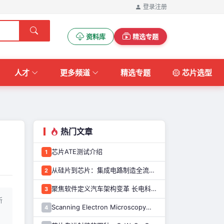
登录
注册
资料库
精选专题
人才
更多频道
精选专题
芯片选型
热门文章
芯片ATE测试介绍
1
从硅片到芯片：集成电路制造全流程解析
2
聚焦软件定义汽车架构变革 长电科技打造系统化车规级半导体封测能力
3
所
Scanning Electron Microscopy（Train for advanced research）扫描电子显微镜介绍（二）
4