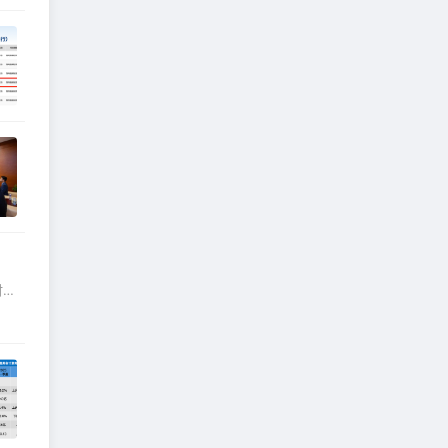
时间
电
是