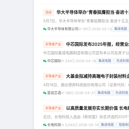
设有集成电路先导工艺研发中心、微电子器件与集成
件、集成工艺、制造装备到核心芯片开发的全链条
华大半导体举办“青春挺膺担当·奋进十
活动
5月7日，华大半导体举办“青春挺膺担当·奋进十五
平总书记关于青年工作的重要思想，深入学习领会
华大半导体有限公司
191
2026-05-12
集成电路
代表重要回信精神。公司党委书记、董事长孙劼出席会议并讲授专题团课。 孙
集成电路产业发展作出的新部署，通报2026年公
中芯国际发布2025年报，经营
半导体产业
中芯国际集成电路制造有限公司宣布本公司及其子公
报告准则编制） 财务摘要 收入由2024年的80.30亿美元增加16.2%至2025年的93.27亿美元。 毛利率由2024年的18.0%增加至
中芯国际
240
2026-04-16
集成电路
先进封装
2025年的21.0%。 归属于上市公司股东
大基金拟减持高端电子封装材料企
半导体产业
4月18日，烟台德邦科技股份有限公司（证券代码：
以上股东国家集成电路产业投资基金股份有限公司（
是说芯语
189
2026-04-21
集成电路
先进封装
不超过426.72万股，占公司总股本的比例不超过3%，减持原因系自
公告披露之日起15个交易日后的3个月内实施，具体减
以高质量发展夯实长期价值 长电
半导体产业
近日，长电科技入选由《新财富》杂志评选的2025
资本市场具有较高市场认可度和影响力的专业榜单之
长电科技
2,093
2026-05-16
集成电路
智能制
响力等维度开展综合评估，通过客观指标评估与专