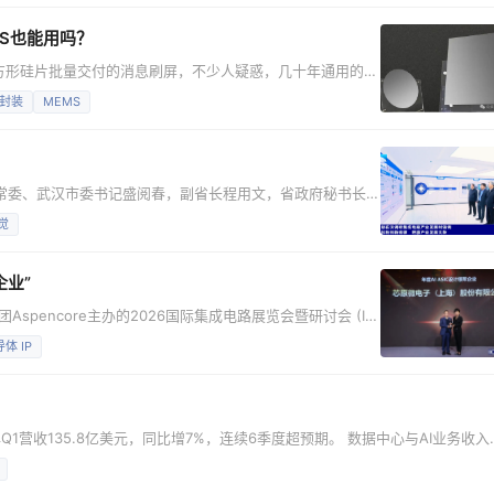
人工智能浪潮将推
MS也能用吗？
方形硅片批量交付的消息刷屏，不少人疑惑，几十年通用的圆
又有落地空间？ 晶圆和“晶方” 传统晶圆天
封装
MEMS
圆形，全球整条光刻、清洗、机械手产线也都是围绕圆片设
、HBM、Chiplet普及，封装单元、中介
委常委、武汉市委书记盛阅春，副省长程用文，省政府秘书长
公司。 聚芯微电子创始人刘德珩向李殿勋一行详细汇报了企
觉
才引育情况后表示：推动集成电路产业高质量发展需加快打造
融合的优良生态，聚芯微电子要积极响应这一要求，依托武汉
企业”
spencore主办的2026国际集成电路展览会暨研讨会 (IIC
26中国IC设计成就奖评选中，芯原荣膺“年度AI ASIC设计领军企
体 IP
领域综合实力的认可，彰显了其在行业中的领先地位。芯原执行副
年Q1营收135.8亿美元，同比增7%，连续6季度超预期。 数据中心与AI业务收入
15亿美元，同比暴涨156%。 净亏损37亿美元，源于两项一次性支出，剔除后盈利
。 英特尔发布2026年第一季度财报 客户端计算事业部收入77亿美元，环比