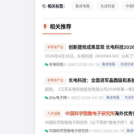
相关标签：
集成电路
先进封装
中国
相关推荐
创新提效成果显现 长电科技202
半导体产业
2026年4月28日，长电科技（600584.SH）公
元；实现归属于上市公司股东的净利润人民币2.9亿元
长电科技
266
2026-04-29
集成电路
先进封装
题，加速推动研发成果转化，持续释放规模化高端产
看，运算电子相
长电科技：全面进军晶圆级和系
半导体产业
刚刚，《江苏长电科技股份有限公司2026年第一季度报
度报告。报告显示，公司2026年一季度实现营业收
21ic电子网
485
2026-04-30
集成电路
先进
42.7%。 长电科技董事、首席执行长郑力先生表
级先进封装及配
中国科学院
微电子研究所
海外优秀
人才招聘
中国科学院微电子研究所（以下简称“微电子所”）成
路制造技术全国重点实验室的依托单位。在半导体
中国科学院微电子研究所
195
2026-04-18
集成