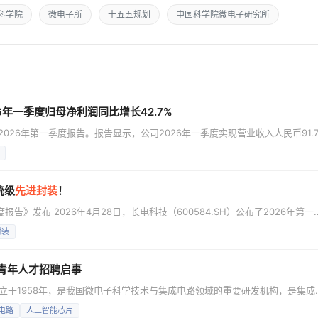
科学院
微电子所
十五五规划
中国科学院微电子研究所
6年一季度归母净利润同比增长42.7%
布了2026年第一季度报告。报告显示，公司2026年一季度实现营业收入人民币91.
，同比增长42.7%。 2026年，长电科技围绕“创新提效、行深致远”的经营主
能，稳步拓展客户群体，有效带动业务规模与盈利水平的全面提升。 从应用领
统级
先进封装
！
告》发布 2026年4月28日，长电科技（600584.SH）公布了2026年第一
入人民币91.7亿元；实现归属于上市公司股东的净利润人民币2.9亿元，同比增
封装
示：“长电科技和全球其它主流封装大厂一起，顺应市场需求，全面进军晶圆级和
青年人才招聘启事
立于1958年，是我国微电子科学技术与集成电路领域的重要研发机构，是集成
器件与集成电路制造、集成电路设计与应用、集成电路装备等领域展开科研工作
电路
人工智能芯片