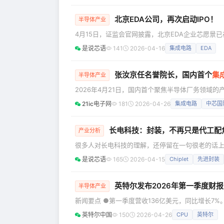
的上市公司代表，推动资本市场构建更加透明、规
北京EDA公司，再次启动IPO！
半导体产业
4月15日，证监会官网披露，北京EDA企业芯愿景
路，本次辅导机构为平安证券。 芯愿景成立于2002年3月27日，注册资本6261万元，法定代表人为丁柯。公司
是说芯语
141
2026-04-16
集成电路
EDA
控股股东及实际控制人为丁柯、蒋卫军、张军、丁仲四
张军、丁仲的直接及间接持股比例分别为29.35%、24
张汝京任名誉院长，国内首个
集
半导体产业
2026年4月21日，国内首个聚焦半导体厂务领域
院由中芯国际创始人张汝京博士牵头发起、联合上
21ic电子网
181
2026-04-26
集成电路
中芯国
半导体厂务领域专业人才缺口痛点。 当前，我国芯
缺，此前国内无系统化厂务人才培养体系，该学院
指
长电科技：封装，不再只是代工配
产业分析
很多人对长电科技的理解，还停留在一句很老的话上
点，再把长电科技只看成一家“把芯片封起来、测一下
是说芯语
165
2026-04-15
Chiplet
先进封装
科技真正值得重看的地方，不是它还在做封测，而是
把前道做好的芯片收个尾。 在 AI、
英特尔发布2026年第一季度财报
半导体产业
新闻要点 ●第一季度营收136亿美元，同比增长7%。
会计准则（Non-GAAP）每股收益为0.29美元。 
英特尔中国
150
2026-04-26
CPU
英特尔
季度英特尔每股收益为0.08美元，非通用会计准则每