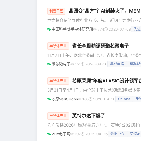
财报。 英特尔首席执行官陈立武表示：“新一轮的
晶圆变“晶方”？AI封装火了，ME
制造工艺
本文将介绍半导体行业方形硅片。 近期半导体行业
形晶圆为何突然出现方形款，它会不会全面替代圆片，在MEMS 领域
中国科学院半导体研究所
774
2026-07-09
先进
生是圆形，硅棒经旋转提拉长成圆柱，切片自然呈
计，一直是芯片前道制造的主流。但随着AI大尺寸GPU
省长李殿勋调研聚芯微电子
半导体产业
11月7日上午，湖北省委副书记、省长李殿勋，省
王太晖及有关部门领导调研武汉聚芯微电子股份有限
聚芯微电子
151
2026-04-16
集成电路
机器视
业经营发展情况。李殿勋询问了企业技术研发与人
“产业链、创新链、人才链、资金链、服务链”深度
产
芯原荣膺“年度AI ASIC设计领军
半导体产业
3月31日至4月1日，由全球电子技术领域知名媒体集团A
Shanghai 2026) 在上海举办。在同期揭晓的20
芯原VeriSilicon
185
2026-04-16
Chiplet
半导
业”。 该荣誉是对芯原在AI ASIC芯片定制设计
总裁、定制芯片平台事业部总经理汪志伟代表公司
英特尔这下爆了
半导体产业
陈立武将2026年称为“执行之年”。 英特尔2026财
比涨22%，代工业务涨16%。 non-GAAP净利润
21ic电子网
197
2026-04-26
数据中心
英特尔
亿美元。 盘后股价飙升19%，今年迄今累计涨81%