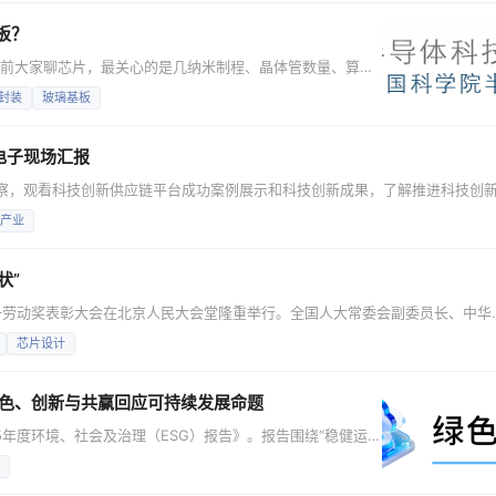
板？
以前大家聊芯片，最关心的是几纳米制程、晶体管数量、算力
片做出来之后，怎么把它们高效地连在一起？ 这就是封装的
封装
玻璃基板
外壳”，而更像是给一座超级城市修地基、道路、桥梁和供电网
芯片也是一样，算力越强，芯片之间的数据流动越频繁
电子现场汇报
考察，观看科技创新供应链平台成功案例展示和科技创新成果，了解推进科技创
活动现场，习总书记参观了聚芯微电子自主知识产权的智能感知芯片。公司创
产业
省科创供应链平台，在荷兰设立研发中心，持续引入高端集成电路产业人才等情
状”
国五一劳动奖表彰大会在北京人民大会堂隆重举行。全国人大常委会副委员长、中华
限公司荣获“全国五一劳动奖状”，中国电子总经济师，公司党委书记、董事长
芯片设计
全芯片，链接幸福生活》为题进行发言。 中华全国总工会主席王东明为华大半
：绿色、创新与共赢回应可持续发展命题
025年度环境、社会及治理（ESG）报告》。报告围绕“稳健运
呈现公司将可持续发展融入战略、治理与运营所取得的年度重