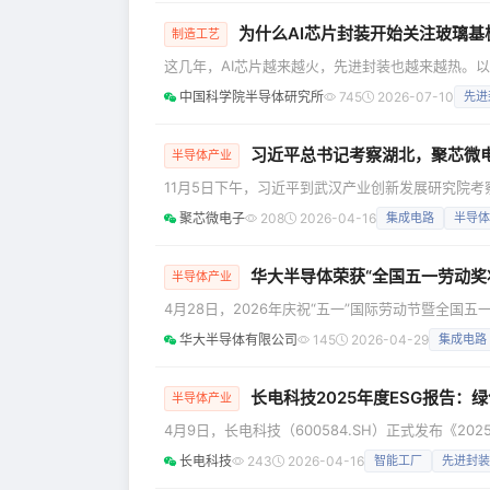
为什么AI芯片封装开始关注玻璃基
制造工艺
这几年，AI芯片越来越火，先进封装也越来越热。
有多强。但现在，一个新的问题开始变得重要： 芯
中国科学院半导体研究所
745
2026-07-10
先进
问题。 在AI芯片时代，封装不再只是“给芯片套个
络。城市越大，车流越密，道路系统就越关键。AI
习近平总书记考察湖北，聚芯微
半导体产业
11月5日下午，习近平到武汉产业创新发展研究院
举措，同科研人员和企业负责人深入探讨交流。 
聚芯微电子
208
2026-04-16
集成电路
半导体
人、CEO刘德珩向总书记汇报公司发展及依托湖北
况。聚芯微电子自主研发的国内首颗用于人
华大半导体荣获“全国五一劳动奖
半导体产业
4月28日，2026年庆祝“五一”国际劳动节暨全
国总工会主席王东明出席会议并讲话。华大半导体有
华大半导体有限公司
145
2026-04-29
集成电路
劼应邀出席大会，并作为获奖单位代表，以《铸造安
体有限公司颁发“全国五一劳动奖状”。 征
长电科技2025年度ESG报告
半导体产业
4月9日，长电科技（600584.SH）正式发布《2
营、绿色发展、创新驱动、生态共赢”等主线，系统
长电科技
243
2026-04-16
智能工厂
先进封装
点成果。 2025年，长电科技将绿色制造从单点项目升级为系统工程：一方面，通过清洁能源与能源精细化管理