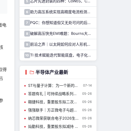
芯片先进封装的四种：CoWoS、CoPoS、Glass Core与CoWoP
5
助力高压系统实现高精度电流检测，纳芯微推出NSM2051集成式霍尔电流传感器
6
PQC：你想知道但又无处可问的后量子密码干货都在这里了
7
微电
破解高压快充EMI难题：Bourns大电流车规电感解决方案
8
前沿之声｜以太网如何应对人形机器人通信挑战—— TI 以太网产品系列助力解决
9
核
TI 技术赋能迭代智能底盘，电子化重构整车行驶逻辑与驾乘体验
10
取得
半导体产业最新
占
ST与量子计算：为一个新的计算前沿带来规模化制造能力
07-14
答题有礼 | 可持续战略系列完结篇，ST以硬核实力斩获多项权威评级
05-26
参
翱捷科技，重要股东拟二次减持！
05-26
强强联手｜方正微电子与超聚变达成战略合作，SiC助力AI智算新基建
05-26
纳芯微荣获联合电子2026生态伙伴峰会“优秀供应商奖”
05-26
灿勤科技，重要股东拟减持 2.44%
05-26