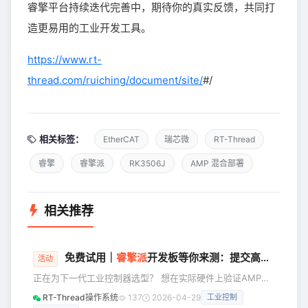
睿擎平台持续迭代完善中，期待你的真实反馈，共同打
造更易用的工业开发工具。
https://www.rt-
thread.com/ruiching/document/site/
#/
相关标签：
EtherCAT
瑞芯微
RT-Thread
睿擎
睿擎派
RK3506J
AMP 混合部署
相关推荐
免费试用｜
睿擎
派
开发板等你来测：提交高质量报告，开发板免费送
活动
正在为下一代工业控制器选型？ 想在实际硬件上验证AMP混
合部署、EtherCAT实时性？ 免费申请一块睿擎派，30天深度
RT-Thread操作系统
137
2026-04-29
工业控制
测试，只要提交高质量报告，开发板就归你。 睿擎工业平台