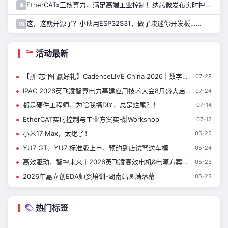
EtherCATx三核算力，满足高端工业控制！纳芯微发布实时控制MCU/DSP NS800RTA7系列
9
这，这就开源了？小伙用ESP32S31，做了块迷你开发板……
10
活动最新
【拼“芯”图 赢好礼】CadenceLIVE China 2026 | 数字设计与签核技术专题
07-28
IPAC 2026英飞凌智算电力基建应用技术大会8月盛大启幕
07-24
都是硬件工程师，为啥我搞DIY，总是烂尾？！
07-14
EtherCAT实时控制与工业方案实战|Workshop
07-12
小米17 Max，太绝了！
05-25
YU7 GT、YU7 标准版上市，预约到店试驾送车模
05-24
高效驱动，智控未来｜2026英飞凌高效电机&电源方案技术日即将开启
05-23
2026年嘉立创EDA师资培训-湖南站圆满落幕
05-23
热门标签