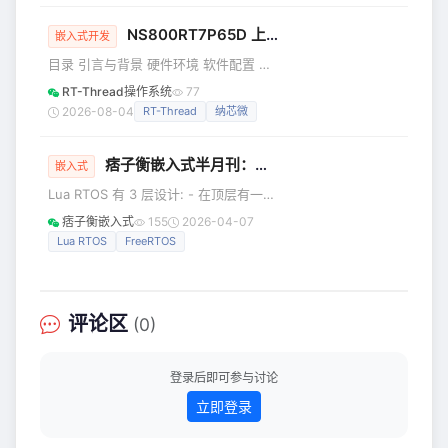
与，亲身体
战项目，聚焦视觉AI检测在嵌入式平台的落地全流程，带你用
半天时间，动手走通从模型训练到嵌入式部署的完整链路。
NS800RT7P65D 上基于
RT-Thread
的CAN/
嵌入式开发
培训硬件平台：富瀚微电子FH8626V300L——面向智
目录 引言与背景 硬件环境 软件配置 驱
动架构概述 环回模式测试 真实设备对测
RT-Thread操作系统
77
测试结果与日志 常见问题与总结 免费试
2026-08-04
RT-Thread
纳芯微
用报名 1 引言与背景 1.1 概述
NS800RT7P65 是 纳芯微
痞子衡嵌入式半月刊：第 62 期
（NOVOSENSE）推出的 NSSine™系
嵌入式
列 MCU，片内集成了 FLEXCAN 控制
Lua RTOS 有 3 层设计: - 在顶层有一个
器，支持 CAN 2.0B 和 CAN-FD (ISO
Lua 5.3.4解释器，它为程序员提供Lua
痞子衡嵌入式
155
2026-04-07
11898-1:2015) 协议。 本文档基于 RT-
编程语言提供的所有资源，以及用于访
Lua RTOS
FreeRTOS
Thre
问硬件的特殊模块(PIO、ADC、I2C、
RTC等)，以及Lua RTOS提供的中间件
服务(Lua Threads、LoRa WAN、
MQTT等)。 - 中间层是一个由
评论区
(0)
FreeRTOS驱动的实时微内核。这就是事
情在预期时间内发生的责任。 - 底层是
硬件抽象层，它与平
登录后即可参与讨论
立即登录