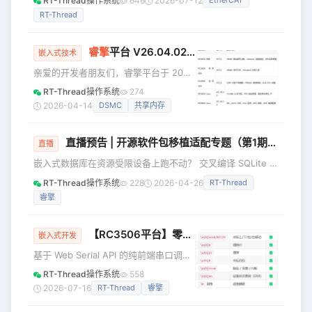
RT-Thread操作系统
646
2026-07-12
EtherCAT
决什么问题？ 嵌入式存储空间紧张 → 压
位——线下验证。EtherCAT多轴同步的周期抖动在真实负载
缩 SQLite 文件，节
RT-Thread
下表现如何？AMP架构中Linux侧业务压力会不会穿透到实时
核？这些问题，示波器上的数据才能回答。 为什么是现在？
过去一年，睿擎平台从RC3506单板起步，已形成RC3506、
睿擎
平台 V26.04.02 发布：DSMC 驱动正式上线，共享内存 NFS 挂载全面支持
嵌入式技术
RC3562、RC3576系列产品矩阵。E
亲爱的开发者朋友们，睿擎平台于 2026
年 4 月 2 日正式发布了 V26.04.02 版
RT-Thread操作系统
274
本更新。本次更新在 RC3506 与
2026-04-14
DSMC
共享内存
RC3562 双平台上同步发力，带来
了 DSMC 驱动读写能力补全、共享内存
直播预告 | 开源软件包移植适配专题（第1期）：SQLite 从入门到精通
（SHM）示例工程、NFS 启动脚本增强
直播
以及虚拟网卡默认 IP 自动分配等多项重
嵌入式数据库在资源受限设备上跑不动？ 交叉编译 SQLite 总
要特性，进一步完善了 AMP 混合部署体
是缺依赖、配置难？ 想在 AMP 双系统下统一数据存储方
RT-Thread操作系统
228
2026-04-26
RT-Thread
验和工业外设驱动生态。 一、更新概览
案？ 睿擎平台正式推出 「开源软件包移植适配专题」 ，每期
本次更新覆盖内核、应用 SDK、L
睿擎
深度讲解一个主流开源软件在睿擎派上的移植与使用方法。第
1期，我们从 SQLite 开始。 4月29日（周三）晚8点，我们用
一场直播，带你从零开始把 SQLite 移植到睿擎派，并实现完
【RC3506平台】零安装串口调试终端 —— 浏览器即开即用，80+ 硬件调试命令全收录
嵌入式开发
整的数据库操作。 直播核心内容 本次直
基于 Web Serial API 的纯前端串口调试
工具，单文件 HTML，零安装、零依
RT-Thread操作系统
558
赖。 支持虚拟终端 ANSI 转义序列解
2026-07-16
RT-Thread
睿擎
析、参数引导弹窗、连接状态指示、收
发统计、日志一键保存。 配套资源：技