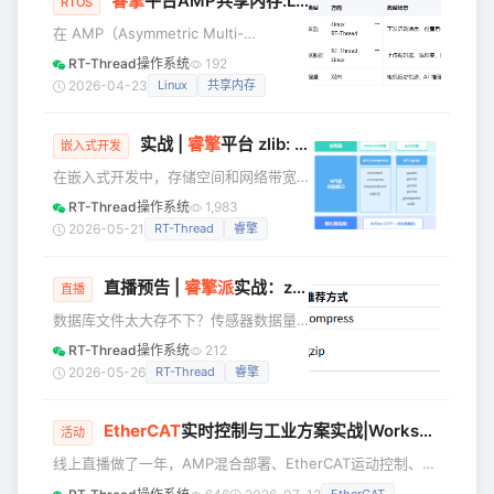
睿擎
平台AMP共享内存:Linux 与
RT-Thread
高速数
说实话，我翻了这些公司的公开资料，
RTOS
发现一个有意思的现象——大家的硬件
在 AMP（Asymmetric Multi-
方案越来越像，真正拼的还是算法和落
Processing，非对称多处理）混合部署
RT-Thread操作系统
192
地场景。 有粉丝朋友希望我出一期机器
架构中，Linux 和 RT-Thread 运行在同
2026-04-23
Linux
共享内存
人的科普，说网上的信息虽然很多，但
一颗芯片的两个不同核心上，如何高效
知识点比较零散，还是比较喜欢看我写
地在两个系统之间传递大数据，是一个
的科普文章。我没做过机器
实战 |
睿擎
平台 zlib: 嵌入式数据压缩方案，从移植到应用一文打通
核心问题。 上一篇文章介绍了 DSMC 总
嵌入式开发
线方案，适合与 FPGA 等外部设备高速
在嵌入式开发中，存储空间和网络带宽
通信。今天我们聚焦另一个场景——睿
一直是稀缺资源：数据库文件太大存不
RT-Thread操作系统
1,983
擎平台 AMP 共享内存（SHM）通信，
下、传感器数据量大传不动、固件升级
2026-05-21
RT-Thread
睿擎
介绍 RC3562 平台如何利用芯
包占用过多 Flash......传统方案要么忍着
不上压缩，要么引入复杂的自研压缩逻
直播预告 |
睿擎
派
实战：zlib 压缩库移植与嵌入式应用（开源软件包移植专题第2期）
辑，踩坑多、维护难。 今天分享一个基
直播
于睿擎派 RC3506 的完整 zlib 方案——
数据库文件太大存不下？传感器数据量
从源码移植到应用实战，提供两种压缩
大传不动？固件升级包占用过多 Flash？
RT-Thread操作系统
212
方式，手把手带你搞定嵌入式数据压
5月27日（周三）晚8点，睿擎派「开源
2026-05-26
RT-Thread
睿擎
缩。 为什么选 zlib？ zlib 是全世界部署
软件包移植适配专题」第2期，以
最广泛的压缩
RC3506 为硬件平台，完整演示 zlib 压
EtherCAT
实时控制与工业方案实战|Workshop
缩库的移植与应用，并结合 SQLite 数据
活动
库实测压缩率——36864 字节 → 8909
线上直播做了一年，AMP混合部署、EtherCAT运动控制、
字节，节省 75.8%。 这场直播能帮你解
AD7606高速采集，大家应该不陌生了。 但有一个环节始终缺