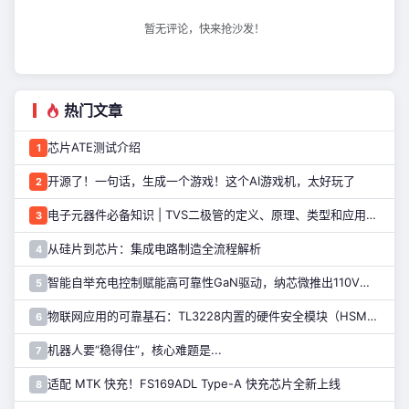
暂无评论，快来抢沙发！
热门文章
芯片ATE测试介绍
1
开源了！一句话，生成一个游戏！这个AI游戏机，太好玩了
2
电子元器件必备知识 | TVS二极管的定义、原理、类型和应用优势
3
从硅片到芯片：集成电路制造全流程解析
4
智能自举充电控制赋能高可靠性GaN驱动，纳芯微推出110V半桥驱动芯片NSD2123
5
物联网应用的可靠基石：TL3228内置的硬件安全模块（HSM）详解
6
机器人要“稳得住”，核心难题是...
7
适配 MTK 快充！FS169ADL Type-A 快充芯片全新上线
8