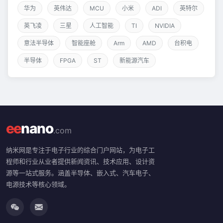
华为
英伟达
MCU
小米
ADI
英特尔
英飞凌
三星
人工智能
TI
NVIDIA
意法半导体
智能座舱
Arm
AMD
台积电
半导体
FPGA
ST
新能源汽车
ee
nano
.com
纳米网是专注于电子行业的综合门户网站，为电子工
程师和行业从业者提供新闻资讯、技术应用、设计资
源等一站式服务。涵盖半导体、嵌入式、汽车电子、
电源技术等核心领域。