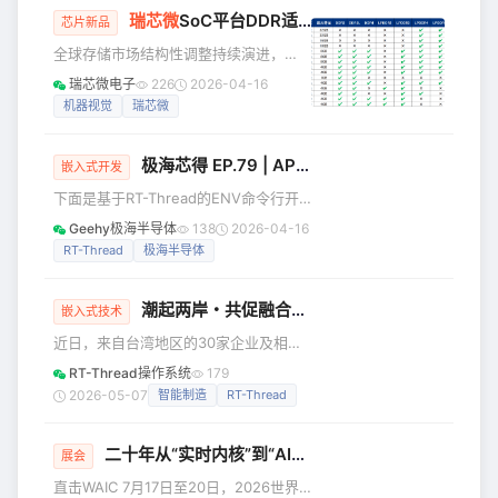
瑞芯微
SoC平台DDR适配提速！（第十六期：RV1126B）
术报告 Word 版、源
芯片新品
码 serial_terminal.html 一、项目背景
全球存储市场结构性调整持续演进，
睿擎 RC3506 平台调试过程中，传统串
DDR 颗粒短缺已成为电子产业的共同挑
瑞芯微电子
226
2026-04-16
口助手（XCOM / Putty / SecureCRT）
战。瑞芯微主流 SoC 平台（RK3588、
机器视觉
瑞芯微
需要安装客户端，
RK3576、RK3566 等）依托多类型
DDR 支持能力，辅以 “调、混、换” 三大
极海芯得 EP.79 | APM32F427在
RT-Thread
系
核心应对思路，已为众多合作伙伴提供
嵌入式开发
切实解决方案，助力客户于市场波动中
下面是基于RT-Thread的ENV命令行开
稳健发展。 RV1126B是新一代4K机器视
发环境，在APM32F427上使用LwIP网
Geehy极海半导体
138
2026-04-16
觉类SOC，在CPU、NPU、AI-ISP、编
络协议栈实现网络通信功能的。 1. 工具
RT-Thread
极海半导体
解码等能力上全面升级，可运行2B以内
和RT-Thread源码的准备 1.1 ENV工具的
规
安装和使用 这里只做基本的介绍，详细
潮起两岸・共促融合：台湾30余家企事业来访
R
的使用方法请点击下面链接看RTT的官方
嵌入式技术
文档中心中对ENV工具的介绍。
近日，来自台湾地区的30家企业及相关
https://www.rt-
机构代表组团到访RT-Thread睿赛德电
RT-Thread操作系统
179
thread.org/document/site/#/development-
子科技，开展深度交流座谈。此次来访
2026-05-07
智能制造
RT-Thread
too
阵容涵盖能源电力、集成电路、工业制
造、智能硬件、投资、文化方向多家上
二十年从“实时内核”到“AI底座”：
RT-Thread
睿赛德以
市公司和科技企业，海基会、台湾大
展会
学、两岸融合创新科技研究院等机构和
直击WAIC 7月17日至20日，2026世界