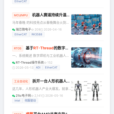
EtherCAT
现面向有真实项目需求的开发者开放第1期开发板免费试用活
动。成功入选的体验官将免费获得睿擎派RC3506J开发板一
片，在真实项目中深度测试，反馈使用体验。完全免费，只要
机器人赛道持续升温，RK 全栈平台能力助力产业高效落地
MCU/MPU
你有项目、有技术、愿意产出优质报告。 为什么值得申请？
马年春晚 的科技亮点从春晚舞台火到行
✅
业赛道，智能机器人无疑成为今年开年
瑞芯微电子
209
2026-04-16
最受关注的科技赛道之一，灵活的运动
EtherCAT
RK3588
控制、智能的交互响应，让大众看到了
新一代智能机器人的无限可能。 而这股
基于
RT-Thread
的数字焊机与工业机器人通信网关设计|实战案例
机器人热潮的背后，离不开扎实的底层
RTOS
技术平台支撑。多家登上春晚的头部机
一、系统概述 数字焊机与工业机器人通
器人企业，其核心产品方案均选择了瑞
信网关是连接焊机与机器人的核心设
RT-Thread操作系统
152
芯微 RK3588 平台，该芯片平台凭借出
备，需解决协议不兼容、实时性不足、
2026-05-13
ADI
EtherCAT
色的综合算力、系统集成能力与量产落
多设备协同等问题。本设计基于RT-
地效率，成为企业的核心选择，这也是
Thread实时操作系统，采用
行业对瑞芯微
拆开一台人形机器人，从头到脚，它到底由哪些部分构成？
EtherCAT（机器人侧）与
工业自动化
CANopen（焊机侧）协议，实现焊机与
这几年，人形机器人产业大爆发。就拿
机器人的高速、可靠通信，支持实时数
咱们国内来说，宇树科技、智元机器
21ic电子网
2,141
2026-05-16
据采集、远程控制、状态监测等功能。
人、众擎机器人、‌优必选和傅利叶智
Intel
伺服驱动
二、系统架构设计 系统采用分层架构，
能‌，随便一数就是一大串，当然还有很
分为硬件层、RT-Thread系统层、协议
多其它的公司，这里就不一一罗列了。
栈层、应用层，