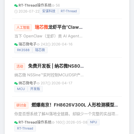
智库单位，会谈中结合各企业、机构特
人工智能大会暨人工智能全球治理高级
RT-Thread操作系统
56
色，重点围绕技术融合、产业合作、开
别会议（下称“WAIC 2026”）在上海举
2026-07-22
安谋科技
RT-Thread
源共建、ESG永续发展等议题展开研
行。本届大会以“智能伙伴 共创未来”为
讨，分享技术路线与市场经验，共话两
主题，140余场论坛，联动12个国家部
岸产业协同，共探合
瑞芯微
龙虾平台“ClawChips”——端云协同·安全省耗·高效适配
委、8个国家级重点实验室，汇聚超
人工智能
1400位国际嘉宾，1100余家企业参展，
当下 OpenClaw（龙虾）类 AI Agent
整体规模为历年之最。国产嵌入式操作
解决方案热度飙升，但落地过程中却深
瑞芯微电子
242
2026-04-16
系统领军企业RT-Thread睿赛德携端侧
陷三大痛点：Token 成本高，日常简单
RK3588
瑞芯微
AI创新方案亮相，分享端侧生成式 AI 新
交互也需调用云端大模型，持续消耗
范式，打
Token；隐私难保障，设备日志、用户
免费开发板 | 纳芯微NS800RT7P65D评测活动开放，详解直播预约！
指令等本地数据全量上云，办公、家居
活动
等场景数据安全风险突出；行业落地
纳芯微 NSSine™实时控制MCU/DSP产
难，工业、机器人等需要外设交互和稳
品矩阵的高性能成员——NS800RT7系
纳芯微电子
207
2026-04-17
定可靠的场景，需要深度匹配，且高度
列，是主打强算力、高精度与高集成度
MCU
开发板
受限于网络条件。 在 AIoT2.0 重塑智能
的嵌入式控制解决方案。 基于该系列推
硬件的产业浪潮下，瑞芯
出的NS800RT7P65D开发板（评估板）
燃爆南京！FH8626V300L 人形检测模型嵌入式部署全链路实战
集成多种高速接口与丰富外设资源，能
研讨会
够轻松应对多场景的电力电子应用开
你是否想系统了解AI落地全链路，却缺少一个完整的实战项目
发。 纳芯微已开展NS800RT7P65D对于
练手？模型部署环节繁多，缺乏一套清晰的实战路径？ 5月16
RT-Thread操作系统
160
2026-05-08
NPU
RT-Thread 的适配，并联合推出开发板
日，RT-Thread携手富瀚微电子来南京啦！本次“AI模型训练
评测活动。诚邀广大嵌入式开发者参
RT-Thread
流程与部署实战”培训，以人形检测模型部署与优化为核心实