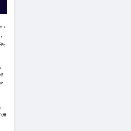
en
槛，
级响
知，
搭
坚
离，
护用