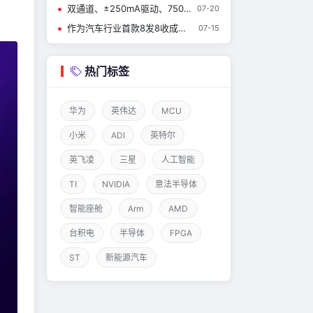
双通道、±250mA驱动、750µA功耗——CBM8532这颗通用运放到底强在哪？
07-20
作为汽车行业首款8发8收成像雷达MMIC，英飞凌RASIC™ CTRX8188F实现量产，加速中央式架构雷达的发展
07-15
热门标签
华为
英伟达
MCU
小米
ADI
英特尔
英飞凌
三星
人工智能
TI
NVIDIA
意法半导体
智能座舱
Arm
AMD
台积电
半导体
FPGA
ST
新能源汽车