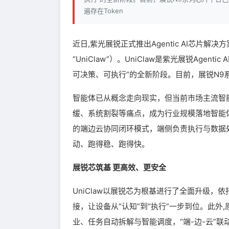
遍存在Token
近日,紫光展锐正式推出Agentic AI芯片解决
“UniClaw”）。UniClaw是紫光展锐Ag
可决策、可执行”的全新阶段。目前，展锐N9系
智能体已从概念走向现实，但当前市场主流智能
缓、系统割裂等痛点，成为行业规模落地智能
的端边云协同闭环模式，端侧负责执行与数据处
动、跑得稳、跑得快。
展锐芯筑基 更高效、更安全
UniClaw以展锐芯为根基进行了全面升级，
接，让设备从“认知”到“执行”一步到位。此
业、任务自动拆解与智能调度，“端-边-云”