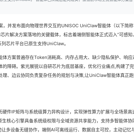
方案，并发布面向物理世界交互的UNISOC UniClaw智能体（以下简称
entic AI芯片解决方案落地的关键载体，标志着端侧智能体正式迈入“可感知
列芯片平台已原生支持UniClaw。
体方案普遍存在Token消耗高、内存占用大、缺少隐私保护、响应
体的障碍。紫光展锐以自研芯片为底层基座，优化行业痛点,构建了
理、边云协同负责复杂任务的规划与决策,让UniClaw智能体真正
依托硬件IP矩阵与系统级算力异构设计，实现弹性算力扩展与全场景高
外,原生核心引擎具备系统级权限与全域资源共享能力，支持多智能体协
联动让多设备无缝协作，端侧AI可离线运行、数据自主可控，主动记忆