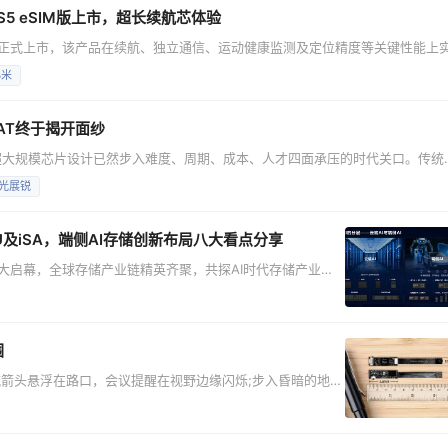
 S5 eSIM版上市，超长续航芯体验
eSIM版正式上市，该产品在续航、独立通信、运动健康监测及定位精度等关键性能上
戴体验。 轻薄设计**，**功能全面升级 小米Watch S5配备1.48英寸
小米
钢表体，重量仅46克，表圈为46mm一体式设计。无缝衔接的纤薄机身配合精致细
AT终于揭开面纱
超大规模芯片设计已然步入难度、周期、成本、人才四面承压的时代关口。传统
由AI主导的产业革命，正成为破局突围、重塑未来的核心密钥。 在2026新
光展锐
，凭借芯片设计专属垂类AI智能体“紫灵”，为行业擘画出一条从“工具赋能”到“
SPU及iSA，端侧AI存储创新布局八大看点分享
6在深圳盛大启幕，全球存储产业链精英齐聚，共探AI时代存储产业的
并发表《集成存储 探索端侧AI》主旨演讲，立足行业发展
等多维度，全面分享公司对端侧AI存储的核心理解与综合创
I分层存储需求 构建端侧全场
围
箭头悬浮在路口，会议提醒在视野边缘闪烁;步入昏暗的地
“电量已满”的温柔提示;夕阳下，它又能毫无噪点地记录下孩
是智能眼镜产业正在奔赴的未来——技术隐于无形，体验润
业突围中。 当前，智能眼镜市场已呈现出鲜明的分层态势：