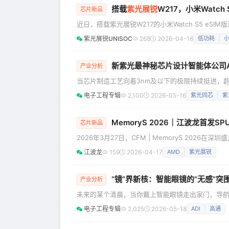
搭载
紫光展锐
W217，小米Watch
芯片新品
近日，搭载紫光展锐W217的小米Watch S5 
现全面提升，为用户带来更轻便、更持久、更独立的智能穿
紫光展锐UNISOC
268
2026-04-16
低功耗
AMOLED高清大屏，采用10.99mm的轻薄不锈
工艺，整体视
新紫光最神秘芯片设计智能体公司
产业分析
当芯片制造工艺向着3nm及以下的极限持续挺进，
赖人力堆叠、经验传承的研发范式日渐步履维艰，一场
电子工程专辑
2,100
2026-05-16
紫光同芯
紫
光集团创新峰会上，集团战略布局的AT公司正式亮相
式重构”的革新之路。近日，AT公司
MemoryS 2026｜江波龙首发
芯片新品
2026年3月27日，CFM | MemoryS 202
变革与未来。 江波龙董事长、总经理蔡华波受邀出席
江波龙
159
2026-04-17
AMD
紫光展锐
趋势与江波龙创新积淀，从定位、模式、产品、技术
新成果，为端侧AI存储产业带来全新的发展路径。 A
“镜”界新核：智能眼镜的“无感”突
产业分析
未来的某个清晨，当你戴上智能眼镜走出家门，导航
铁，它依然能清晰捕捉文字;午后小憩醒来，耳畔传来
电子工程专辑
2,025
2026-05-18
ADI
高通
子们的灿烂笑脸……这并非遥不可及的科幻想象，而
物无声。而这场变革的序章，正写在2026年的产