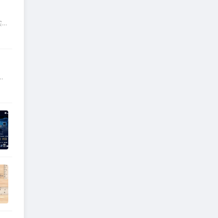
实
节
依
紫
范