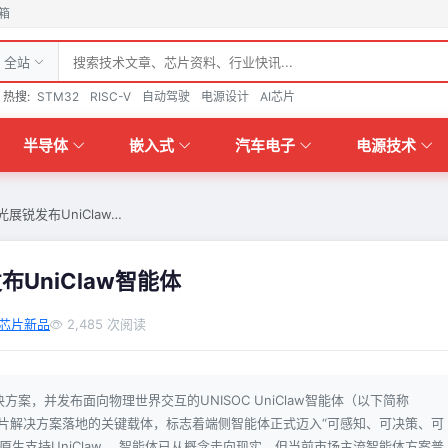
箱
全站
热搜:
STM32
RISC-V
自动驾驶
电源设计
AI芯片
半导体
嵌入式
汽车电子
电源技术
锐发布UniClaw…
UniClaw智能体
芯片新品
2,485 次阅读
解决方案，并发布面向物理世界交互的UNISOC UniClaw智能体（以下简称
ntic AI芯片解决方案落地的关键载体，标志着端侧智能体正式迈入“可感知、可决策、可
原生支持UniClaw。 智能体已从概念走向现实，但当前市场主流智能体方案普