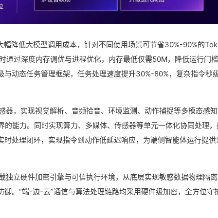
大幅降低大模型调用成本，针对不同使用场景可节省30%-90%的Tok
时通过深度内存调优与进程优化，内存最低仅需50M，降低运行门
与动态任务管理框架，任务处理速度提升30%-80%，复杂指令秒
多源传感器，实现视觉解析、音频拾音、环境监测、动作捕捉等多模态感
世界的能力。同时实现算力、多媒体、传感器等单元一体化协同处理，
实时处理闭环，实现指令到动作低延迟响应，为端侧智能体运行提供
构，搭载独立硬件加密引擎与可信执行环境，从底层实现敏感数据物理隔
御。“端-边-云”通信与算法处理链路均采用硬件级加密，全方位守