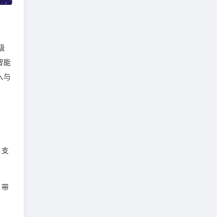
级
智能
入与
，支
，带