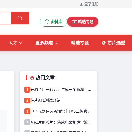
登录
注册
资料库
精选专题
人才
更多频道
精选专题
芯片选型
热门文章
开源了！一句话，生成一个游戏！这个AI游戏机，太好玩了
1
芯片ATE测试介绍
2
电子元器件必备知识 | TVS二极管的定义、原理、类型和应用优势
3
从硅片到芯片：集成电路制造全流程解析
4