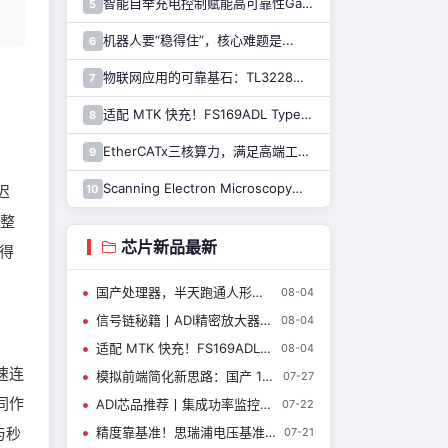
智能自举充电控制赋能高可靠性GaN驱动，纳芯微推出110V半桥驱动芯片NSD2123
5
机器人要“稳得住”，核心难题是...
6
物联网应用的可靠基石：TL3228内置的硬件安全模块（HSM）详解
7
、
适配 MTK 快充！FS169ADL Type-A 快充芯片全新上线
8
EtherCATx三核算力，满足高端工业控制！纳芯微发布实时控制MCU/DSP NS800RTA7系列
9
Scanning Electron Microscopy扫描电子显微镜介绍（一）
10
迟
完整
芯片新品最新
跑得
国产处理器，半天跑通人形机器人
08-04
信号链秘籍丨ADI精密放大器与开关器件新品如何重新定义仪器设计？
08-04
适配 MTK 快充！FS169ADL Type-A 快充芯片全新上线
08-04
速连
模拟前端简化新思路：国产 14 位采集 ADC CBM14AD50Q
07-27
同作
ADI芯品推荐丨集成功率监控器的高功率正热插拔控制器
07-22
与秒
精度靠基准！思瑞浦电压基准芯片，累计出货10亿+颗，服务客户8000+
07-21