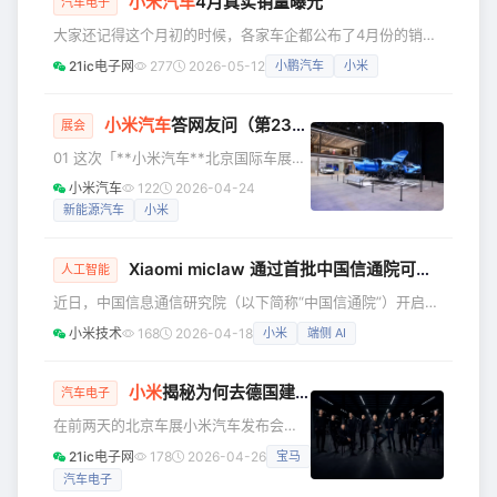
小米
汽车
4月真实销量曝光
米汽车的全球化布局正式启动。 近两年
汽车电子
随着国内新能源汽车产业的成熟以及竞
大家还记得这个月初的时候，各家车企都公布了4月份的销量
争（内卷）的加剧，越来越多的国产新
数据，小米汽车当时公布的数据的说法是“小米汽车4月交付量
21ic电子网
277
2026-05-12
小鹏汽车
小米
能源汽车企在加速布局海外。对于小米
超过3万台”，但是并没有公布具体的交付数字。对此，大家也
汽车的出海，大家也都非常关注，而小
都比较好奇，到底具体数字是多少呢？于是纷纷猜测，大家普
米汽车的海外布局一直比较谨慎，或者
遍预估的都是3.4万、3.5万辆这样子。 没想到啊，目前真实
小米
汽车
答网友问（第237集）
展会
说是在稳步推进。 在2
数据出来了，跟大家猜测的还是有差距的，跟小米汽车自己公
01 这次「**小米汽车**北京国际车展专
布的3万辆这个基准数据的差距可以说非常大！今天，根据汽
场发布会」，会发布哪些新信息？ 明天
小米汽车
122
2026-04-24
车行业博主透
（4月24日）上午9点，雷总将在现场主
新能源汽车
小米
讲本次「小米汽车北京国际车展专场发
布会」，现场同步分享小米汽车的最新
Xiaomi miclaw 通过首批中国信通院可信AI手机端智能助手（Claw）评测
进展，带来 Xiaomi Vision Gran
人工智能
Turismo 的国内车展首秀，以及公布小
近日，中国信息通信研究院（以下简称“中国信通院”）开启手
米 YU7 相关最新信息。发布会结束之
机端智能助手（Claw）的评估，Xiaomi miclaw 成为国内首
小米技术
168
2026-04-18
小米
端侧 AI
后，还将开启约 40 分钟的逛展直播，欢
批通过该权威评测的手机端智能体。这标志着小米在智能助手
迎大家锁定小米官方账号直播动态，咱
领域的技术实力与产品体验获得权威认可，也彰显了小米在
们直播间见！
“人车家全生态”AI落地领域的前瞻性布局。 中国信通院人工智
小米
揭秘为何去德国建欧洲研发中心：有人才！
汽车电子
能研究所联合业界多家单位编制并发布了《智能助手基准测试
在前两天的北京车展小米汽车发布会
通用框架》技术规范，围绕手机端智能助手的基础能力、端侧
上，小米汽车欧洲研发中心团队正式亮
21ic电子网
178
2026-04-26
宝马
相，从工程研发到设计的核心成员，几
汽车电子
乎全是来自豪华车企的资深专家。 根据