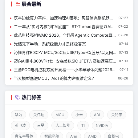
展会最新
筑牢边缘算力基座，加速物理AI落地：恩智浦完整机器人技术生态，来了解一下~
07-27
二十年从“实时内核”到“AI底座”：RT-Thread睿赛德以AIOS亮相WAIC 定义端侧智能新范式|新闻速递
07-22
此芯科技亮相WAIC 2026，全场景Agentic Compute算力矩阵首秀上海
07-20
光储充下半场，系统级能力才是终极答案
07-14
沁恒青稞RISC-V MCU/SoC及USB/Type-C/蓝牙/以太网接口芯片亮相慕展
07-13
迈向AI供电800V时代：安森美以SiC JFET方案加速高压电源转换升级
07-13
三套FOC电机控制方案齐亮相——小华半导体闪耀2026慕尼黑上海电子展
07-11
当大模型塞进MCU，AIoT的算力密度谁定义？
06-26
热门标签
华为
英伟达
MCU
小米
ADI
英特尔
英飞凌
三星
人工智能
TI
NVIDIA
意法半导体
智能座舱
Arm
AMD
台积电