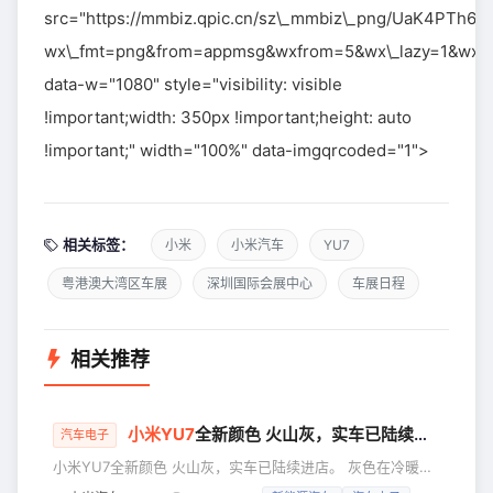
src="https://mmbiz.qpic.cn/sz\_mmbiz\_png/UaK4P
wx\_fmt=png&from=appmsg&wxfrom=5&wx\_lazy=1&wx\_
data-w="1080" style="visibility: visible
!important;width: 350px !important;height: auto
!important;" width="100%" data-imgqrcoded="1">
相关标签：
小米
小米汽车
YU7
粤港澳大湾区车展
深圳国际会展中心
车展日程
相关推荐
小米
YU7
全新颜色 火山灰，实车已陆续进店
汽车电子
小米YU7全新颜色 火山灰，实车已陆续进店。 灰色在冷暖光
影间细腻变化，朦胧而富有层次，低调却经得起反复品味。欢