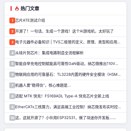
热门文章
芯片ATE测试介绍
1
开源了！一句话，生成一个游戏！这个AI游戏机，太好玩了
2
电子元器件必备知识 | TVS二极管的定义、原理、类型和应用优势
3
从硅片到芯片：集成电路制造全流程解析
4
智能自举充电控制赋能高可靠性GaN驱动，纳芯微推出110V半桥驱动芯片NSD2123
5
物联网应用的可靠基石：TL3228内置的硬件安全模块（HSM）详解
6
机器人要“稳得住”，核心难题是...
7
适配 MTK 快充！FS169ADL Type-A 快充芯片全新上线
8
EtherCATx三核算力，满足高端工业控制！纳芯微发布实时控制MCU/DSP NS800RTA7系列
9
这，这就开源了？小伙用ESP32S31，做了块迷你开发板……
10