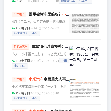
小米汽车
2,061
2026-05-18
新能源汽车
汽车电子
迎大家到店近距离品鉴，详细门店地址大家可以看看～ 同
时，小米YU7还新增了大家喜爱的霞光紫，更多颜色也在陆续
进店，敬请期待。由于运输时间差异，准确到店时间咨询门
雷军被堵车里维权？
小米
高管回应
汽车电子
店。 361家门店详细信息，欢迎到店看车 北京：共17家 小米
4月17日早上，雷军开启新一代小米SU7
汽车超级工厂店 小米汽车北京市大兴区京南运通汽车园销售
从北京到上海的长途续航测试直播。在
21ic电子网
241
2026-04-21
服务中心 小
长达15小时续航测试直播中，雷军多次
新能源汽车
小米
提及自己“被黑”。然而，就在这直播过程
中，在服务区的一次与米粉、车友的见
雷军15小时直播秀：1300公里只充一次电；遭一年网暴！
面再次被“黑”。 怎么回事呢？就是4月19
新能源汽车
日晚，有网友发帖称，雷总直播过程中
昨天，小米雷军进行了一场备受关注的
抵达盐城东台服务区时，米粉和车主在
挑战：全程直播驾驶新一代小米SU7
21ic电子网
217
2026-04-21
小米
车外热情欢迎，却被断章取义造谣说“被
Pro，从北京出发直达上海，最终以1313
人堵在车里维权”，自己非常生气。 该播
小米 SU7
公里的实际行驶里程、仅一次充电的成
主还叙述了事情的经过，就是大家在直
绩圆满落幕，整场直播耗时15小时4分
钟，吸引超4500万网友在线围观。 从早
小米
汽车
高层重大人事调整！
汽车电子
上 6:35 分开始直播，测试小米 SU7
小米汽车出海终于迈出了一大步。据新
Pro 从北京到上海的长途续航，满电出
浪科技等多家媒体报道，小米汽车近日
发全程只充一次电。 20:30 分从 S2 沪
21ic电子网
175
2026-05-10
迎来重大人事调整，小米汽车副总裁、
芦高速康桥收费站下高速，成功抵达上
新能源汽车
小米
产品部总经理、北京总部政委于立国兼
海并达成 12
任海外业务筹备组组长。这也预示着小