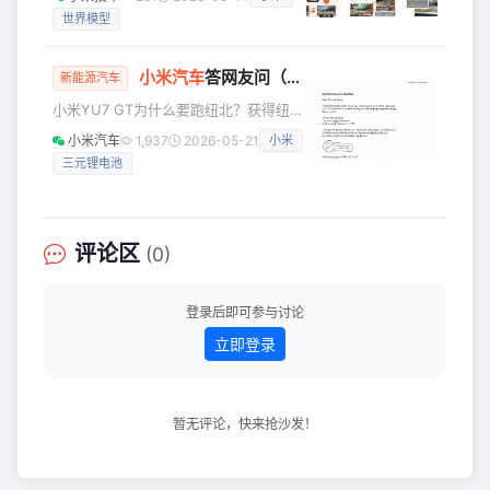
视觉推理框架。该模型在业内率先实现
世界模型
VLA、世界模型、潜空间推理等多个技
术路线的统一，在具备 XLA 模型强悍推
理能力的基础上，大幅提升了推理的速
小米
汽车
答网友问（第242集）
新能源汽车
度和精度，是行业内具备开创性的方
小米YU7 GT为什么要跑纽北？获得纽北
案，在精度上超越显式 CoT、在速度上
最速SUV成绩的YU7 GT是哪个版本？
对齐“仅答案”预测的潜空间 CoT 方案。
小米汽车
1,937
2026-05-21
小米
纽博格林北环赛道是全球验证弯道性能
现在，我们将Xiaomi OneVL 的**模型
三元锂电池
和极限稳定性的最佳试验场，路面有着
权重和训练、推理代码全面开
大量起伏颠簸，如高速飞坡、连续抛跳
等，这会放大车辆驾驶中的每一个问
题。YU7 GT的圈速表现非常出色，但这
评论区
(0)
并非YU7 GT在纽北持续打磨的最终目
的，而是持续测试中的收益之一。 跑纽
北，是为了验证车辆在各种极端环境中
登录后即可参与讨论
的稳定性，打磨各种弯道性能，以达到
立即登录
「
暂无评论，快来抢沙发！