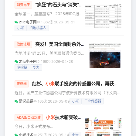
的语音克隆 TTS 模型，在
并在人工通道岗亭附近停车，驾驶员需要全程保持关注，并随
“疯狂”的石头与“消失”的CEO
消费电子
时准备控制车辆 优化 车位到车位功能在通勤场景和商圈区域
全球第一，越赢越亏？ 2025年IDC报告
的**表现**，提升车位出库、闸机通行、进出停车场衔接等
榜单中，石头科技正式登顶全球扫地机
21ic电子网
1,862
2026-05-21
场
器人销量第一，市场份额达到17.7%；科
小米
扫地机器人
沃斯、追觅、小米和云鲸紧随其后。 但
翻开最新财报，同一份“增收不增利”的考
突发！美国全面封杀外国路由器，随身Wi-Fi也中招
卷，头部公司给出了截然不同的答案。
政策法规
科沃斯，闷声回血，净利润暴增118%，
当地时间4月25日，美国联邦通信委员会
经营现金流是石头的4.4倍，不烧钱也能
（FCC）宣布，将今年3月发布的针对所
21ic电子网
199
2026-04-28
赢，用事实撕掉了“增收不增利”的行业标
有外国制造新款消费级路由器的进口禁
供应链
华为
签。 紧随其后的追觅狂飙突进。公司创
令范围进一步扩大——不仅涵盖传统路
始人俞浩年会上喊出“百万
由器，还囊括了随身Wi-Fi（移动热点）
红杉、
小米
联手投资的传感器公司，再获新一轮融资！
以及用于住宅的LTE或5G CPE接入设
传感器
备。 简单来说，只要是通过SIM卡提供
近日，国产工业传感器公司宁波新算技术有限公司（下文简称
家庭网络接入的新款外籍设备，今后想
“新算技术”），官宣获得新一轮A轮融资，本轮融资投资方为
是说芯语
165
2026-05-09
小米
工业传感器
进入美国市场，都会面临严格的进口限
杭州华方资本、宁波创投引导基金、Evergreen Dynamics1
制。这意味着，未来新款外国品牌的“上
HK Limited。 细数本轮投资者背景，华方资本为华立集团旗
网神器”将很难踏上美国国土。 不
下投资平台，华立集团是中国电工仪表行业规模最大的企业，
小米
技术新突破！Xiaomi OneVL 自动驾驶模型正式发布并全面开源
ADAS/自动驾驶
并实现多元化经营；Evergreen Dynamics为电动汽车解决方
今日，小米正式发布
案供应商；宁波创投引导基金为宁
—— Xiaomi OneVL：一步式潜空间语言
小米技术
251
2026-05-14
小米