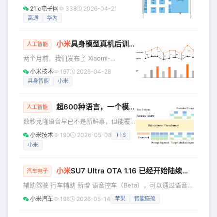
价格确实香（到手5099元），加上也快
览（Bluetooth Asia 2026）将在深圳会
21ic电子网
338
2026-04-21
三年没有正经用过iPhone了，怪想念
展中心（福田）5号馆启幕。作为蓝牙行
高通
华为
的。 说实话，当我重新把iPhone拿在手
业的旗舰盛会，本届大会规模全面升
里的那一刻，我
级，预计将汇聚60家展商、4,000名参
小米
具身模型真机后训练开源，
小米
机器人的“丝
会者及50位行业演讲嘉宾。蓝牙技术联
人工智能
盟高管将携手华为、Nordic、OPPO、
两个月前，我们发布了 Xiaomi-
高通、vivo、小米等众多领先成员公司
Robotics-0 模型，并深度分享了其在复
小米技术
197
2026-04-28
代表，共同探讨蓝牙技术在下一代互联
杂工业场景中的实战经验。模型发布首
具身智能
小米
体验中的应用与发展。 UPF互操作性测
月就在 HuggingFace 全球 VLA 模型下
试大会将
载榜斩获第六名。 看到 Xiaomi-
超600种语言，一个模型全搞定!
小米
开源 Omni
Robotics-0 在全球开发者手中释放潜
人工智能
力，我们深受鼓舞。为了让其真正成为
数秒克隆语音早已不是新鲜事，但能覆
“开箱即用”的生产力利器，今天我们给大
盖600+语种的语音克隆 TTS 模型，你
小米技术
190
2026-05-08
TTS
家带来新的能力演示并正式发布 Xiaomi-
见过吗！主流音色克隆 TTS 模型的多语
Robotics-0 真机后训练（
小米
言支持最多停留在几十种，大量低资源
小语种始终难以覆盖，成为行业痛点。
小米AI实验室新一代Kaldi团队全新推出
小米
SU7 Ultra OTA 1.16 已经开始陆续推送！
汽车电子
OmniVoice，以创新的极简架构打破这
辅助驾驶 行车辅助 新增 语音控车（Beta），可以通过语音实
一局限，不仅在中英文场景达到顶尖性
现车辆横向和纵向的控制，更便捷地满足用户如变道、调速、
能，更在多语言任务中展现出超越商用
小米汽车
198
2026-05-14
苹果
智能座舱
调距等个性化的驾驶需求 新增 收费站通行辅助（Beta），支
系统的实力，是业内首个覆盖数百语种
持选择人工通道或ETC通道通行。系统可辅助进入人工通道，