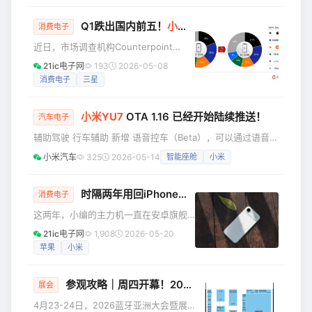
介绍，该中心的总经理为 Rudolf
Dittrich，代表作品宝马 M4 GT3； 车
Q1跌出国内前五！
小米
手机并不慌？
消费电子
辆动力部负责人为 Claus-Dieter Groll，
近日，市场调查机构Counterpoint
代表作品宝马 3 系、4 系、Z4、X5、
Research公布了今年Q1最畅销的10款机
X6、X7； 设计团队则来自保时捷、兰博
21ic电子网
193
2026-05-08
型，iPhone 17系列包揽榜单前三，算上
基尼、奔驰、宝马等车企。 将于 5 月
消费电子
三星
iPhone 16有四款机型上榜。与之形成鲜
明对比的是，剩下6款安卓机型无一是高
小米
YU7
OTA 1.16 已经开始陆续推送！
端产品。小米是唯一出现在榜单上的国
汽车电子
产品牌，Redmi A5拿到了销量TOP10的
辅助驾驶 行车辅助 新增 语音控车（Beta），可以通过语音实
最后一位。 但如果回顾Q1整个手机市场
现车辆横向和纵向的控制，更便捷地满足用户如变道、调速、
小米汽车
325
2026-05-14
智能座舱
小米
的销量数据，则能发现，小米遭遇了相
调距等个性化的驾驶需求 新增 收费站通行辅助（Beta），支
当大的挫折。Counterpoin
持选择人工通道或ETC通道通行。系统可辅助进入人工通道，
并在人工通道岗亭附近停车，驾驶员需要全程保持关注，并随
时隔两年用回iPhone，我震惊了
消费电子
时准备控制车辆 优化 车位到车位功能在通勤场景和商圈区域
这两年，小编的主力机一直在安卓旗舰
的**表现**，提升车位出库、闸机通行、进出停车场衔接等
之间切换，从小米、OPPO到vivo、荣
21ic电子网
1,908
2026-05-20
场
耀，几乎每一代旗舰都摸过一遍，而最
苹果
小米
近一次用iPhone（不算体验的话）则是
两年多前了。 或许是静极思动的原因，
参观攻略｜周四开幕！2026蓝牙亚洲大会暨展览 & UPF测试大会 最后注册机会！
最近又决定用回iPhone，倒也不是对安
展会
卓旗舰有什么不满，而是iPhone Air的
4月23-24日，2026蓝牙亚洲大会暨展