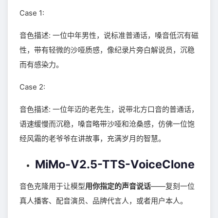
Case 1:
音色描述: 一位中年男性，说标准普通话，嗓音低沉有磁
性，带有轻微的沙哑质感，像纪录片旁白解说员，沉稳
而有感染力。
Case 2:
音色描述: 一位年迈的老先生，说带北方口音的普通话，
语速缓慢而沉稳，嗓音略带沙哑和沧桑感，仿佛一位饱
经风霜的老爷爷在讲故事，充满岁月的智慧。
MiMo-V2.5-TTS-VoiceClone
音色克隆用于让模型
用你指定的声音说话
——复刻一位
真人播客、配音演员、品牌代言人，或者用户本人。