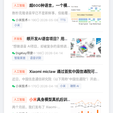
可以改造为各种编程语言，各种场景的
超600种语言，一个模型全搞定!
小米
开源 Omni
AI面试官。 基于C++17开发的实时语音
人工智能
技术面试系统，实现从简历解析、面试
数秒克隆语音早已不是新鲜事，但能覆
问题生成、实时交互到评分报告的全流
盖600+语种的语音克隆 TTS 模型，你
小米技术
190
2026-05-08
TTS
程自动化，适用于企业初筛、机构考
见过吗！主流音色克隆 TTS 模型的多语
核、个人练习等场景，我们这个项目其
小米
言支持最多停留在几十种，大量低资源
实主要适合个人练习等
小语种始终难以覆盖，成为行业痛点。
小米AI实验室新一代Kaldi团队全新推出
想开发AI语音项目？用这款套件3分钟搞定！
开发板
OmniVoice，以创新的极简架构打破这
“想做语音 AI项目，却被复杂的音频调试
一局限，不仅在中英文场景达到顶尖性
劝退？”“想实现智能家居语音控制，又嫌
能，更在多语言任务中展现出超越商用
DigiKey得捷
186
2026-04-14
硬件配置太繁琐？”“想打造专属智能助
系统的实力，是业内首个覆盖数百语种
智能家居
语音识别
手，却苦于没有轻量易上手的开发平
的语音克隆 TTS 模型，在
台？” 相信每个深耕 AIoT 开发的创客，
Xiaomi miclaw 通过首批中国信通院可信AI手机端智能助手（Claw）评测
都曾被语音交互开发的各类难题困住。
人工智能
但现在不用愁啦！M5Stack「人工智
近日，中国信息通信研究院（以下简称“中国信通院”）开启手
能」系列视频第二集火热上线，来
机端智能助手（Claw）的评估，Xiaomi miclaw 成为国内首
小米技术
170
2026-04-18
小米
端侧 AI
自 M5Stack 的 Blossom 带你解锁
批通过该权威评测的手机端智能体。这标志着小米在智能助手
AtomS3R AI Chatbot Kit—— 这款集成
领域的技术实力与产品体验获得权威认可，也彰显了小米在
“人车家全生态”AI落地领域的前瞻性布局。 中国信通院人工智
小米
具身模型真机后训练开源，
小米
机器人的“丝
人工智能
能研究所联合业界多家单位编制并发布了《智能助手基准测试
两个月前，我们发布了 Xiaomi-
通用框架》技术规范，围绕手机端智能助手的基础能力、端侧
Robotics-0 模型，并深度分享了其在复