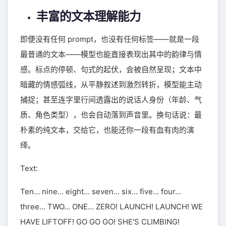
丰富的文本理解能力
即便没有任何 prompt，也没有任何标签——就是一段
最普通的文本——模型也能直接表现出其中的韵律与情
感。标点的停顿、句式的起伏，会被自然呈现；文本中
暗藏的情感弧线，从平静叙述到激烈转折，模型能主动
捕捉；甚至连字里行间透露出的说话人身份（年龄、气
质、角色类型），也会自动落到声音里。换句话说：最
朴素的纯文本，交给它，也能还你一段有血有肉的演
绎。
Text:
Ten... nine... eight... seven... six... five... four...
three... TWO... ONE... ZERO! LAUNCH! LAUNCH! WE
HAVE LIFTOFF! GO GO GO! SHE'S CLIMBING!