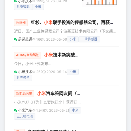
小米技术
199
2026-04-28
杂工业场景中的实战经验。模型发布首
具身智能
小米
月就在 HuggingFace 全球 VLA 模型下
载榜斩获第六名。 看到 Xiaomi-
红杉、
小米
联手投资的传感器公司，再获新一轮融资！
Robotics-0 在全球开发者手中释放潜
传感器
力，我们深受鼓舞。为了让其真正成为
近日，国产工业传感器公司宁波新算技术有限公司（下文简称
“开箱即用”的生产力利器，今天我们给大
“新算技术”），官宣获得新一轮A轮融资，本轮融资投资方为
是说芯语
166
2026-05-09
小米
工业传感器
家带来新的能力演示并正式发布 Xiaomi-
杭州华方资本、宁波创投引导基金、Evergreen Dynamics1
Robotics-0 真机后训练（
HK Limited。 细数本轮投资者背景，华方资本为华立集团旗
下投资平台，华立集团是中国电工仪表行业规模最大的企业，
小米
技术新突破！Xiaomi OneVL 自动驾驶模型正式发布并全面开源
ADAS/自动驾驶
并实现多元化经营；Evergreen Dynamics为电动汽车解决方
今日，小米正式发布
案供应商；宁波创投引导基金为宁
—— Xiaomi OneVL：一步式潜空间语言
小米技术
252
2026-05-14
小米
视觉推理框架。该模型在业内率先实现
世界模型
VLA、世界模型、潜空间推理等多个技
术路线的统一，在具备 XLA 模型强悍推
理能力的基础上，大幅提升了推理的速
小米
汽车答网友问（第242集）
新能源汽车
度和精度，是行业内具备开创性的方
小米YU7 GT为什么要跑纽北？获得纽北
案，在精度上超越显式 CoT、在速度上
最速SUV成绩的YU7 GT是哪个版本？
对齐“仅答案”预测的潜空间 CoT 方案。
小米汽车
1,946
2026-05-21
小米
纽博格林北环赛道是全球验证弯道性能
现在，我们将Xiaomi OneVL 的**模型
三元锂电池
和极限稳定性的最佳试验场，路面有着
权重和训练、推理代码全面开
大量起伏颠簸，如高速飞坡、连续抛跳