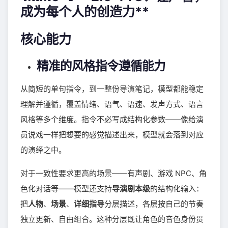
成为每个人的创造力**
核心能力
精准的风格指令遵循能力
从简短的单句指令，到一整份导演笔记，模型都能稳定
理解并遵循，覆盖情绪、语气、语速、发声方式、语言
风格等多个维度。指令不必写成结构化参数——像给演
员说戏一样把想要的感觉描述出来，模型就会落到对应
的演绎之中。
对于一致性要求更高的场景——有声剧、游戏 NPC、角
色化对话等——模型还支持
导演剧本级
的结构化输入：
把
人物
、
场景
、
详细指导
分层描述，各层按自己的节奏
独立更新、自由组合。这种分层既让角色的音色身份贯