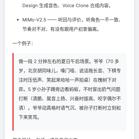
Design 生成音色、Voice Clone 合成内容。
MiMo-V2.5 —— 听回与评价，听角色一不一致、
节奏对不对、有没有跟用户初衷偏离。
一个例子：
做一段 2 分钟左右的夏日午后场景。爷爷（70 多
岁，北京胡同味儿，嗓门哑、说话拖长音、下棋专
注时压低声、笑起来哈哈一声拍桌）在槐树下对
弈。5 岁小孙子蹲旁边看蚂蚁，不时冒出奶气问题
打断（清脆、尾音上扬、兴奋时拔高、咬字偶尔不
清）。爷爷动真格时语气沉、被孙子打断时立刻松
下来笑骂。