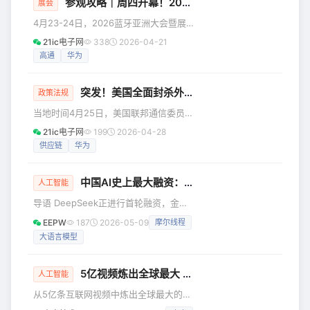
等，这会放大车辆驾驶中的每一个问
参观攻略｜周四开幕！2026蓝牙亚洲大会暨展览 & UPF测试大会 最后注册机会！
展会
题。YU7 GT的圈速表现非常出色，但这
4月23-24日，2026蓝牙亚洲大会暨展
并非YU7 GT在纽北持续打磨的最终目
览（Bluetooth Asia 2026）将在深圳会
的，而是持续测试中的收益之一。 跑纽
21ic电子网
338
2026-04-21
展中心（福田）5号馆启幕。作为蓝牙行
北，是为了验证车辆在各种极端环境中
高通
华为
业的旗舰盛会，本届大会规模全面升
的稳定性，打磨各种弯道性能，以达到
级，预计将汇聚60家展商、4,000名参
「
突发！美国全面封杀外国路由器，随身Wi-Fi也中招
会者及50位行业演讲嘉宾。蓝牙技术联
政策法规
盟高管将携手华为、Nordic、OPPO、
当地时间4月25日，美国联邦通信委员会
高通、vivo、小米等众多领先成员公司
（FCC）宣布，将今年3月发布的针对所
21ic电子网
199
2026-04-28
代表，共同探讨蓝牙技术在下一代互联
有外国制造新款消费级路由器的进口禁
供应链
华为
体验中的应用与发展。 UPF互操作性测
令范围进一步扩大——不仅涵盖传统路
试大会将
由器，还囊括了随身Wi-Fi（移动热点）
中国AI史上最大融资：DeepSeek背后的野心与变局
以及用于住宅的LTE或5G CPE接入设
人工智能
备。 简单来说，只要是通过SIM卡提供
导语 DeepSeek正进行首轮融资，金额
家庭网络接入的新款外籍设备，今后想
高达500亿元人民币，其中创始人梁文锋
EEPW
187
2026-05-09
摩尔线程
进入美国市场，都会面临严格的进口限
个人或出资200亿。若顺利完成将刷新中
制。这意味着，未来新款外国品牌的“上
大语言模型
国AI公司融资纪录，其估值也将飙升至
网神器”将很难踏上美国国土。 不
515亿美元，重塑全球大模型产业格局。
更值得关注的是，DeepSeek V4.1或于6
5亿视频炼出全球最大 GUI 开源数据集、推理 Token 省71%小模型反超大模型——
人工智能
月登场，主打MCP协议适配与多模态能
从5亿条互联网视频中炼出全球最大的开
力。而大洋彼岸OpenAI发布GPT-5.5系
源 GUI 操作数据集，让7B 模型在