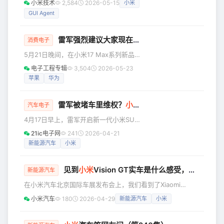
列的同时，Anthropic年化收入已突破
小米技术
2,584
2026-05-15
小米
ScreenSpot-Pro 上准确率提升38%；
440亿美元。 在多模态理解、长程
GUI Agent
3B 参数的小模型做时序推理，干掉专用
大模型还省了71%的 Token。这不是
PPT 愿景，而是小米 AI 团队研究成果的
雷军强烈建议大家现在就换手机
消费电子
真实体现。 近日，ICML
5月21日晚间，在小米17 Max系列新品
2026（International Conference on
发布会上，小米创始人雷军公开向消费
Machine Learning）公布了论文录用结
电子工程专辑
3,504
2026-05-23
者发出换机建议："未来两年，据我们的
果。
苹果
华为
预测，内存还会持续上涨，手机的售价
不得不跟着上涨，手机可能会越来越
雷军被堵车里维权？
小米
高管回应
贵。如果你有计划未来一年换手机的
汽车电子
话，我强烈推荐你，现在就换。" 这一表
4月17日早上，雷军开启新一代小米SU7
态迅速引发行业热议，#雷军强烈推荐现
从北京到上海的长途续航测试直播。在
21ic电子网
241
2026-04-21
在就换手机#话题登上热搜。在发布会后
长达15小时续航测试直播中，雷军多次
新能源汽车
小米
的媒体群访中，雷军进一步透露，小米
提及自己“被黑”。然而，就在这直播过程
是去年行业内率先预警内存涨价趋势的
中，在服务区的一次与米粉、车友的见
厂商，接下来
见到
小米
Vision GT实车是什么感受，看李田原X山内一典怎么说？
面再次被“黑”。 怎么回事呢？就是4月19
新能源汽车
日晚，有网友发帖称，雷总直播过程中
在小米汽车北京国际车展发布会上，我们看到了Xiaomi
抵达盐城东台服务区时，米粉和车主在
Vision Gran Turismo的动态亮相，是不是非常帅？ 在4月23
小米汽车
180
2026-04-29
新能源汽车
小米
车外热情欢迎，却被断章取义造谣说“被
日上午，我们诚邀GT系列制作人山内一典先生和国内外媒
人堵在车里维权”，自己非常生气。 该播
体，参加Xiaomi Vision Gran Turismo的品鉴会，对于山内一
主还叙述了事情的经过，就是大家在直