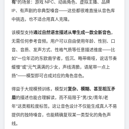
有
"的场景：游戏 NPC、动画角色、虚拟主播、品牌
IP、有声剧的非典型嗓音——这些都很难直接从音色库
中挑选，也不适合用真人克隆。
该模型支持
通过自然语言描述从零生成一款全新音色
，
无需任何参考音频。用户可以自由使用年龄、性别、口
音、音质、发声方式、性格气质等任意描述维度——比
如"一位年迈的东欧裔学者，低沉、略带嘶哑，说话节奏
缓慢"或"元气满满的少女，声线清脆，语尾带一点上
扬"——模型即可合成对应的角色音色。
得益于大规模预训练，模型对
复杂、模糊、甚至相互矛
盾
的描述也能合理解读，而不局限于"男/女/青年/老
年"这类粗粒度标签。这让音色设计不仅能生成真人不易
提供的独特嗓音，也能精确复现某一类型化的角色声
线。