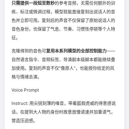
只需提供一段短至数秒
的参考音频，无需任何额外的训
练、标注或微调过程，模型就能直接复刻出说话人的音
色并立即可用。复刻后的声音不仅保留了原始说话人的
音色身份，也保留了气息、节奏、习惯性停顿等个人特
征。
克隆得到的音色可
复用本系列模型的全部控制能力
——
自然语言指令、音频标签、导演剧本级脚本都能继续叠
加使用。复刻的声音不仅"像原人"，也能按你给定的风
格与情绪去演。
Voice Prompt
Instruct: 用尖锐刻薄的嗓音，带着狐假虎威的得意感说
话，在提到大人物的身份时故意放慢语速并加重语气，
营造压迫感。