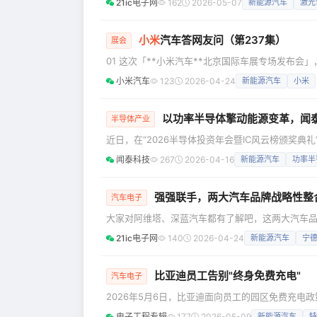
21ic电子网
162
2026-05-07
新能源汽车
激光
于2026年下半年正式发布。如果说SU7是小米的“速度与
看，“昆仑”延续了小米家族式的方正轮廓，封闭前
小米
汽车答网友问（第237集）
展会
01 这次「**小米汽车**北京国际车展专场发布会
现场主讲本次「小米汽车北京国际车展专场发布会」，现场
小米汽车
123
2026-04-24
新能源汽车
小米
Gran Turismo 的国内车展首秀，以及公布小米
展直播，欢迎大家锁定小米官方账号直播动态，咱
以功率半导体擎动能源变革，闻
半导体产业
近日，在“2026半导体投资年会暨IC风云榜颁奖
业贡献，荣膺“年度半导体上市公司领航奖（功率半
闻泰科技
267
2026-04-16
新能源汽车
功率半
更是对其引领功率半导体技术创新的行业标杆角色的权威认证。 市场领先： 财务稳健，客
在功率半导体市场的领导地位，建立在稳健的财务
强强联手，两大汽车品牌战略性整
汽车电子
大家对阿维塔、深蓝汽车都有了解吧，这两大汽车
发布会后的沟通会上，长安汽车董事长朱华荣表示，
21ic电子网
140
2026-04-24
新能源汽车
宁
成150万辆级的中高端品牌。其中，阿维塔目标50
牌：阿维塔科技成立于2018年，由长安汽车、华
比亚迪员工告别"终身免费充电"
汽车电子
2026年5月6日，比亚迪面向员工的园区免费充电
管理的通知》及多个社交平台员工晒出的收费界面
电子工程专辑
177
2026-05-09
新能源汽车
特