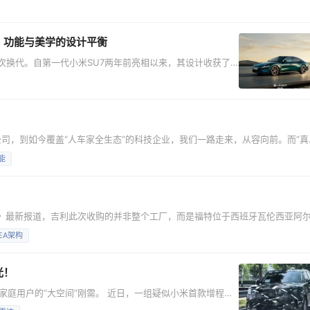
内一典先生的感受。 交流文稿也分享给大家。 李田原：请山
01：功能与美学的设计平衡
首次换代。自第一代小米SU7两年前亮相以来，其设计收获了
 在电动车设计
SU7独特的视觉符号，让这辆车在车流中能被一眼认出。
辆最重要的视觉符号，而这正是我们与用户建
司，到如今覆盖“人车家全生态”的科技企业，我们一路走来，从容向前。而“真
4月9日晚，2026「我们小米人」价值观大会在北京小米科技园篮球馆圆满落
能
，共同见证了这场属于小米人的文化盛会。 01 脚踏实地，仰望星空 大会伊
omoción》最新报道，吉利此次收购的并非整个工厂，而是福特位于西班牙瓦伦西亚阿
线。 吉利计划利用该产线生产一款基于其全球智能新能源架构（GEA）打造的车型。G
EA架构
门车型。报道透露，这款新车的内部代号为“135”。虽然官方信息有限，但外媒
光！
家庭用户的“大空间”刚需。 近日，一组疑似小米首款增程全
部代号为“昆仑”的新车，定位家庭市场，主打增程动力，计划