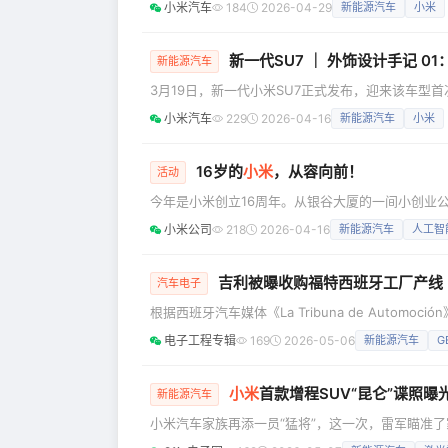
小米汽车
184
2026-04-29
新能源汽车
小米
到Xiaomi Vision GT的实车，一起来听听山
新一代SU7 ｜ 外饰设计手记 
新能源汽车
3月19日，新一代小米SU7正式发布，迎来该车型
许多用户的喜爱。面对第一次迭代，设计团队该如何作答？ 家族语言的延续 水滴与光环的辨识度
小米汽车
229
2026-04-16
新能源汽车
小米
日益同质化的当下，水滴大灯与光环尾灯已成为小米
“外饰看灯，内饰看屏。”设计师阐释道，“灯是车
16岁的
小米
，从容向前！
活动
今年是小米创立16周年。从银谷大厦的一间小创业公
热爱”这四个字，始终刻在每一个小米人的骨子里。 
小米公司
218
2026-04-16
新能源汽车
人工智
全球44个分会场、一万多名小米人通过线上线下联动
小米集团合伙人、集团总裁兼手
吉利被曝收购福特西班牙工厂产线
汽车电子
根据西班牙汽车媒体《La Tribuna de Aut
萨费斯（Almussafes）工厂的Body 3装配
电子工程专辑
169
2026-05-06
新能源汽车
G
架构技术先进，目前已支撑起银河A7、E5等多款热
小米
首款增程SUV“昆仑”谍照曝
新能源汽车
小米汽车家族再添一员“猛将”，这一次，雷军瞄准了
尺寸SUV的路试谍照，在网络上悄然流传。这款内