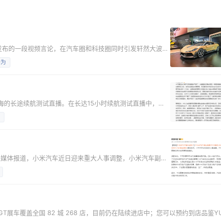
博发布的一段视频言论，在汽车圈和科技圈同时引发轩然大波。
三个人，雷军、余承东和我。" 这番言论迅速登上多个平台热
华为
，也有观点认为追觅作为跨界造车者需要这样的声量。截至发
到轴距：俞浩的"三人论"设计逻辑 俞浩并非空口抛
上海的长途续航测试直播。在长达15小时续航测试直播中，雷
在服务区的一次与米粉、车友的见面再次被“黑”。 怎么回事
程中抵达盐城东台服务区时，米粉和车主在车外热情欢迎，却
生气。 该播主还叙述了事情的经过，就是大家在直
家媒体报道，小米汽车近日迎来重大人事调整，小米汽车副总
业务筹备组组长。这也预示着小米汽车的全球化布局正式启
而小米汽车的海外布局一直比较谨慎，或者说是在稳步推进。
 GT展车覆盖全国 82 城 268 店，目前仍在陆续进店中；您可以预约到店品鉴Y