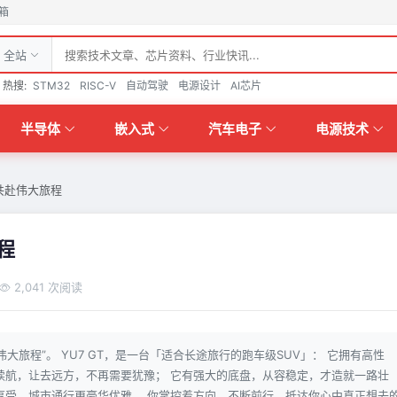
箱
全站
热搜:
STM32
RISC-V
自动驾驶
电源设计
AI芯片
半导体
嵌入式
汽车电子
电源技术
你共赴伟大旅程
程
2,041 次阅读
译为“伟大旅程”。 YU7 GT，是一台「适合长途旅行的跑车级SUV」： 它拥有高性
续航，让去远方，不再需要犹豫； 它有强大的底盘，从容稳定，才造就一路壮
享受，城市通行更豪华优雅。 你掌控着方向，不断前行，抵达你心中真正想去