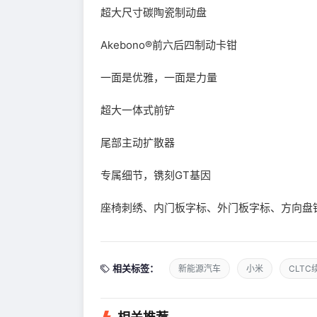
超大尺寸碳陶瓷制动盘
Akebono®前六后四制动卡钳
一面是优雅，一面是力量
超大一体式前铲
尾部主动扩散器
专属细节，镌刻GT基因
座椅刺绣、内门板字标、外门板字标、方向盘
相关标签：
新能源汽车
小米
CLTC