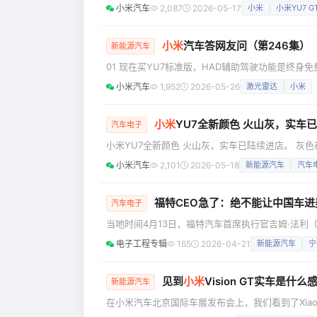
GT外观及全新颜色车厘子红：车漆随光影流转，呈现
小米汽车
2,087
2026-05-17
小米
小米YU7 G
月16日起实车陆续进店 YU7 GT可以坐进去体验内
小米
汽车答网友问（第246集）
新能源汽车
01 现在买YU7标准版，HAD辅助驾驶功能是终身免费吗
身免费使用权益。 此外，YU7的辅助驾驶硬件不分高低
小米汽车
1,952
2026-05-26
激光雷达
小米
硬件，为后续OTA升级提供坚实的硬件基础，欢迎大
小米
YU7全新颜色 火山灰，实车
汽车电子
小米YU7全新颜色 火山灰，实车已陆续进店。 
近距离品鉴，详细门店地址大家可以看看～ 同时，
小米汽车
2,101
2026-05-18
新能源汽车
汽车
输时间差异，准确到店时间咨询门店。 361家门店
区京南运通汽车园销售服务中心 小
福特CEO急了：绝不能让中国车进
汽车电子
当地时间4月13日，福特汽车首席执行官吉姆·法利（J
（Fox &amp; Friends）节目采访时发出
电子工程专辑
165
2026-04-21
新能源汽车
宁
成"生存威胁"，"绝不能让中国车进入美国"。 曾提
汽车的产能，"足以覆盖美国所有制造和所有车辆销售
见到
小米
Vision GT实车是
新能源汽车
在小米汽车北京国际车展发布会上，我们看到了Xiaomi 
邀GT系列制作人山内一典先生和国内外媒体，参加Xiaom