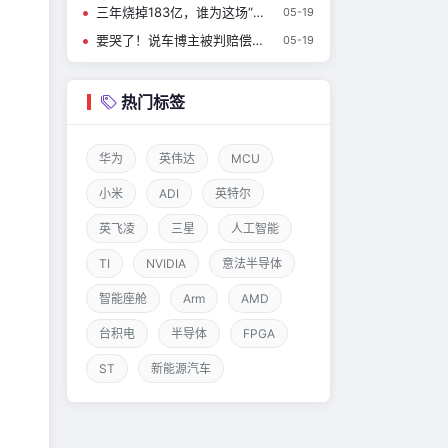
三年烧掉183亿，谁为这场“低价冲锋”买单？
05-19
要哭了！说车博主被判赔偿比亚迪200万
05-19
热门标签
华为
英伟达
MCU
小米
ADI
英特尔
英飞凌
三星
人工智能
TI
NVIDIA
意法半导体
智能座舱
Arm
AMD
台积电
半导体
FPGA
ST
新能源汽车