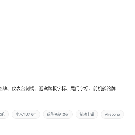
铭牌、仪表台刺绣、迎宾踏板字标、尾门字标、前机舱铭牌
续航
小米YU7 GT
碳陶瓷制动盘
制动卡钳
Akebono