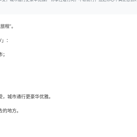
大旅程”。
V」：
市；
；
受，城市通行更豪华优雅。
去的地方。