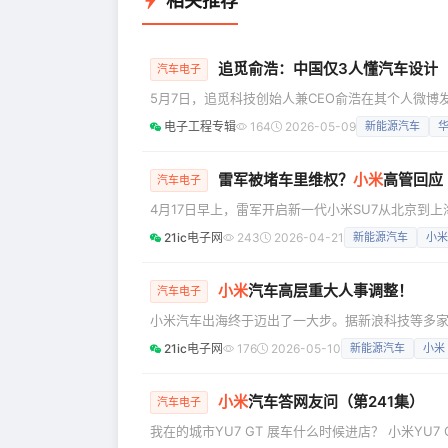
相关推荐
追觅俞浩：中国仅3人懂汽车设计
汽车电子
5月7日，追觅科技创始人兼CEO俞浩在其个人微
他在视频中表示："中国真正理解汽车设计的，只有
电子工程专辑
164
2026-05-09
新能源汽车
搜，评论区呈现两极分化——有网友质疑其"狂妄"
稿，该微博视频已获得大量转发与评论。 从发动机盖
雷军被堵车里维权？
小米
高管回应
汽车电子
4月17日早上，雷军开启新一代小米SU7从北京到
军多次提及自己“被黑”。然而，就在这直播过程中，
21ic电子网
243
2026-04-21
新能源汽车
小米
呢？就是4月19日晚，有网友发帖称，雷总直播过
被断章取义造谣说“被人堵在车里维权”，自己非常
小米
汽车高层重大人事调整！
汽车电子
小米汽车出海终于迈出了一大步。据新浪科技等多
裁、产品部总经理、北京总部政委于立国兼任海外
21ic电子网
176
2026-05-10
新能源汽车
小米
动。 近两年随着国内新能源汽车产业的成熟以及竞争（内卷）的加剧，越来越多的国产新能源汽车企在加速布局
海外。对于小米汽车的出海，大家也都非常关注，
在2
小米
汽车答网友问（第241集）
汽车电子
我在的城市YU7 GT 展车什么时候进店？ 小米YU7