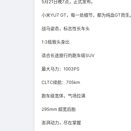
5月21日晚7点，正式发布。
小米YU7 GT，每一处细节，都为纯血GT而生
战马姿态，标志性长车头
1:3极致头身比
适合长途旅行的跑车级SUV
最大马力：1003PS
CLTC续航：705km
跑车级宽体，气场拉满
295mm 超宽后胎
澎湃动力，尽在掌握