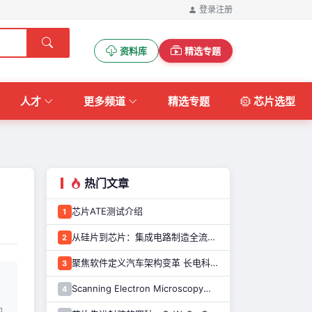
登录
注册
资料库
精选专题
人才
更多频道
精选专题
芯片选型
热门文章
芯片ATE测试介绍
1
从硅片到芯片：集成电路制造全流程解析
2
聚焦软件定义汽车架构变革 长电科技打造系统化车规级半导体封测能力
3
Scanning Electron Microscopy（Train for advanced research）扫描电子显微镜介绍（二）
4
的