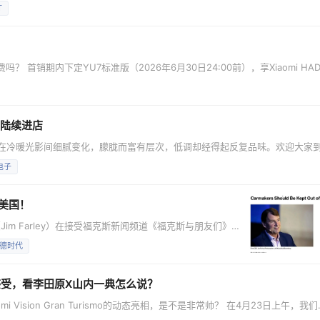
层次丰富的渐变，肉眼看格外惊艳。 详细门店地址：小米YU7 GT车厘子红，
T
饰吗？ 感谢大家对YU7 GT的喜爱。目前YU7 GT仅做静态展示，内饰体验将在5
？ 首销期内下定YU7标准版（2026年6月30日24:00前），享Xiaomi HA
配，全系标配 700TOPS 算力 Thor 芯片、激光雷达、4D毫米波雷达等高
家选购。 02 最新发布的电池安全测试，参考什么标准，采用哪些测试方法
已陆续进店
灰色在冷暖光影间细腻变化，朦胧而富有层次，低调却经得起反复品味。欢迎大家
小米YU7还新增了大家喜爱的霞光紫，更多颜色也在陆续进店，敬请期待。由于
电子
详细信息，欢迎到店看车 北京：共17家 小米汽车超级工厂店 小米汽车北京市大
美国！
im Farley）在接受福克斯新闻频道《福克斯与朋友们》
强硬警告，称中国电动汽车品牌对包括福特在内的美国汽车制造商构
德时代
议中美合资建厂 法利指出，中国拥有足够生产超过5000万辆
"。"我们绝不能让他们
什么感受，看李田原X山内一典怎么说？
Vision Gran Turismo的动态亮相，是不是非常帅？ 在4月23日上午，我们
i Vision Gran Turismo的品鉴会，对于山内一典先生来说，这也是第一