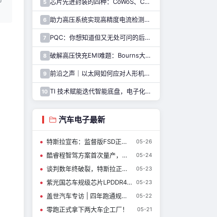
芯片先进封装的四种：CoWoS、CoPoS、Glass Core与CoWoP
5
助力高压系统实现高精度电流检测，纳芯微推出NSM2051集成式霍尔电流传感器
6
PQC：你想知道但又无处可问的后量子密码干货都在这里了
7
破解高压快充EMI难题：Bourns大电流车规电感解决方案
8
前沿之声｜以太网如何应对人形机器人通信挑战—— TI 以太网产品系列助力解决
9
TI 技术赋能迭代智能底盘，电子化重构整车行驶逻辑与驾乘体验
10
汽车电子最新
特斯拉宣布：监督版FSD正式进入中国
05-26
酷睿程智驾方案首次量产，地平线与大众汽车集团迈入成果落地阶段
05-24
谈判数年终破裂，特斯拉正式放弃印度建厂计划
05-23
紫光国芯车规级芯片LPDDR4/4X荣获AEIF“汽车电子 • 2026年度金芯奖”
05-23
盖世汽车专访 | 四年跑通规模化商业落地，仁芯科技凭什么突围？
05-22
零跑正式拿下两大车企工厂！
05-21