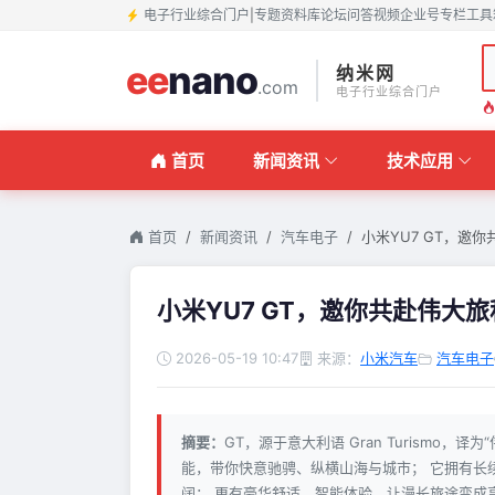
电子行业综合门户
|
专题
资料库
论坛
问答
视频
企业号
专栏
工具
ee
nano
纳米网
.com
电子行业综合门户
首页
新闻资讯
技术应用
首页
新闻资讯
汽车电子
小米YU7 GT，邀
小米YU7 GT，邀你共赴伟大旅
2026-05-19 10:47
来源：
小米汽车
汽车电子
摘要：
GT，源于意大利语 Gran Turismo，
能，带你快意驰骋、纵横山海与城市； 它拥有长
阔； 更有豪华舒适、智能体验，让漫长旅途变成