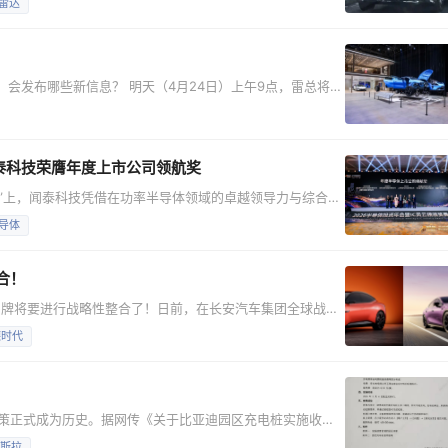
雷达
激情”，那么“昆仑”就是小米的“诗与远方”。 从谍照来
脸设计简约大气，分体式灯组布局清晰明
」，会发布哪些新信息？ 明天（4月24日）上午9点，雷总将在
同步分享小米汽车的最新进展，带来 Xiaomi Vision
 YU7 相关最新信息。发布会结束之后，还将开启约 40 分钟的逛
们直播间见！
泰科技荣膺年度上市公司领航奖
典礼”上，闻泰科技凭借在功率半导体领域的卓越领导力与综合产
导体）”。这一奖项不仅是对其市场地位与商业成就的肯定，
导体
户基础深厚 闻泰科技
表现和深厚的客户基础之上。公司半导体业务营收
合！
品牌将要进行战略性整合了！日前，在长安汽车集团全球战略
将对阿维塔和深蓝两个品牌进行战略性整合，到2030年形
德时代
万辆，深蓝汽车100万辆。 我们先来介绍一下这两大汽车品
为、宁德时代三方共同创立的高端智能电动品牌。长安汽车
政策正式成为历史。据网传《关于比亚迪园区充电桩实施收费
显示，自当日起，比亚迪全国所有园区内的交流充电桩、直流
斯拉