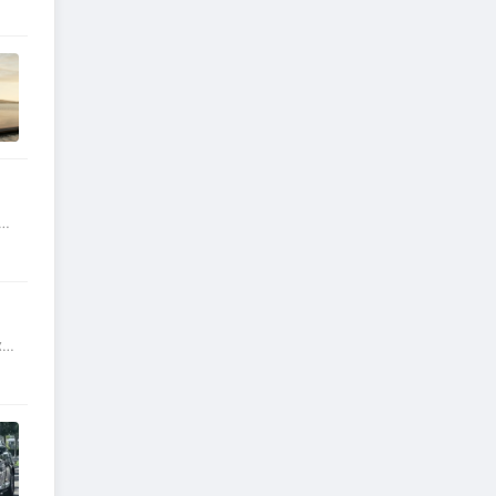
诚
幕。
始，
尔穆
EA
普