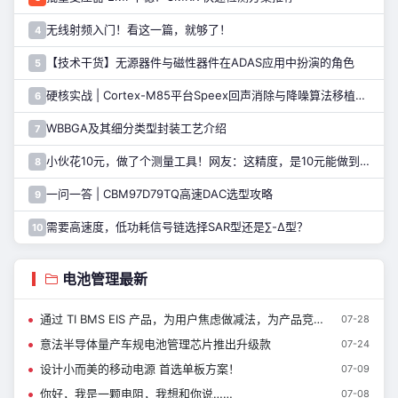
无线射频入门！看这一篇，就够了！
4
【技术干货】无源器件与磁性器件在ADAS应用中扮演的角色
5
硬核实战 | Cortex-M85平台Speex回声消除与降噪算法移植指南
6
WBBGA及其细分类型封装工艺介绍
7
小伙花10元，做了个测量工具！网友：这精度，是10元能做到的吗……
8
一问一答 | CBM97D79TQ高速DAC选型攻略
9
需要高速度，低功耗信号链选择SAR型还是∑-Δ型？
10
电池管理最新
通过 TI BMS EIS 产品，为用户焦虑做减法，为产品竞争力做加法 | BMS 工程师必看的电动汽车设计指南
07-28
意法半导体量产车规电池管理芯片推出升级款
07-24
设计小而美的移动电源 首选单板方案！
07-09
你好，我是一颗电阻，我想和你说……
07-08