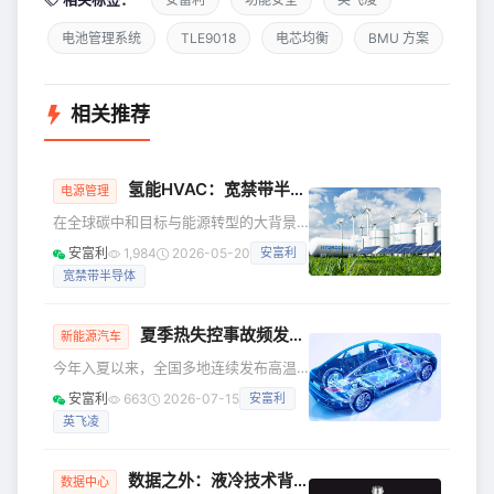
电池管理系统
TLE9018
电芯均衡
BMU 方案
相关推荐
氢能HVAC：宽禁带半导体赋能下的能源新范式
电源管理
在全球碳中和目标与能源转型的大背景
下，建筑与工业领域的能源自主化已成
安富利
1,984
2026-05-20
安富利
为重要发展趋势。其中，供暖、通风与
宽禁带半导体
空调（HVAC）系统作为“能耗大户”，其
能源供给方式的变革尤为关键。用氢能
驱动冷暖自由——这不仅是技术的进
夏季热失控事故频发，48V架构能否成为电动汽车的“救命稻草”？
新能源汽车
化，更是一场能源逻辑重构。 The
今年入夏以来，全国多地连续发布高温
Business Research Company报告显
预警，电动汽车的“续航焦虑”再次被推上
示：HVAC市场规模已从2024年的15.8
安富利
663
2026-07-15
安富利
风口浪尖——但这一次，焦点不再是电
亿美元跃升至2025年的19.1亿美元，预
英飞凌
池容量，而是热管理。 随着汽车电气化
计到2030年
与智能化进程的加速，电驱系统功率密
度大幅跃升，传统的12V低压架构在驱动
数据之外：液冷技术背后的连接器创新
数据中心