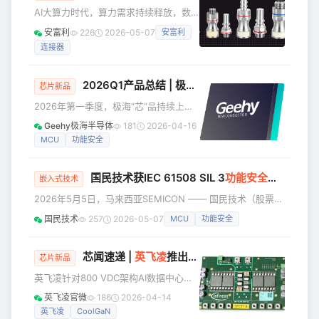
电子水泵、冷却风扇、油泵等高功率附
AI大算力时代，算力需求持续释放，数
件时早已捉襟见肘——“热”不再只是舒适
据中心等基础设施建设不断提速，加之
性问题，而是关乎整车安全与续航效率
安富利
226
2026-05-07
安富利
政策端对高功耗智算中心的严苛能效要
的核心命门。正是在这一背景下，48V
连接器
求，使得液冷技术逐渐成为突破散热瓶
架构凭借在传输效率与功率密度上的显
颈的关键方案，迎来强劲的上升周期。
著优势，成
通过详细分析技术数据，可以深入了解
2026Q1产品总结 | 极海多款芯片齐发，全面赋能多元应用场景
芯片新品
那些专为高性能计算系统、电动汽车充
2026年第一季度，极海“芯”品持续上
电桩等要求比较严苛的应用输送冷却液
新！我们不仅面向电机领域，构建起涵
而设计的连接器。 在工业、航空航天和
Geehy极海半导体
181
2026-04-16
盖“MCU+驱动+功率”的全栈式电机芯片
汽车行业，利用液体进行热交换早已司
MCU
功能安全
矩阵；同时在汽车电子赛道持续深耕，
空见惯。运动部件会迅速升温，而液体
推出了符合高功能安全标准、具备高可
能够有效地将热量传
国民技术获IEC 61508 SIL 3
功能安全
证书
靠性的汽车通用MCU。依托日益丰富的
嵌入式技术
产品线，极海正全面赋能工业自动化、
2026年5月5日，马来西亚SEMICON —— 国民技术（股票代
具身智能、智能家电、智慧能源及智能
码：300077.SZ，02701.HK）N32H47x/48x系列MCU的
国民技术
257
2026-05-07
MCU
功能安全
汽车等多元场景需求。 本期我们梳理了
STL软件测试库正式获得SGS颁发的IEC 61508 SIL 3（SC3）
2026年第一季度极海的重磅新品与热门
功能安全证书。同日，SGS在SEMICON展会现场为国民技术
产品，带您一览硬核技术亮点！ 硬核芯
举行颁证仪式。 这标志着国民技术MCU产品的设计、开发、
芯闻速递 |
英飞凌
推出多款创新电源解决方案，全面赋能AI数据中心提效增速
芯片新品
片推荐
生产及维护流程已全面符合功能安全领域的国际核心准则，达
英飞凌针对800 VDC架构AI数据中心推
到最高安全完
出基于CoolGaN™的高压IBC参考设计 全
英飞凌官微
186
2026-04-14
球功率系统和物联网领域的半导体领导
英飞凌
CoolGaN