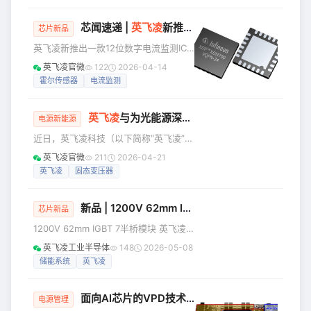
流趋势，但复杂的电子控制系统和高级
能与安全之间寻找平衡。与此同时，功能安全正从单一模块走
显示功能，也对系统的故
向系统架构协同，覆盖执行、感知、决策与供电等关键环节，
芯闻速递 |
英飞凌
新推出一款12位数字电流监测IC XDM700-1；
芯片新品
并通过跨层级机制满足 IEC 61508 与 ISO 26262 等标准要
英飞凌新推出一款12位数字电流监测IC
求。 近期，TI 将举办工业自动化与机器人功能安
XDM700-1，提供高精度传感与报告功
英飞凌官微
122
2026-04-14
能 全球功率系统和物联网领域的半导体
霍尔传感器
电流监测
领导者英飞凌科技股份公司进一步扩展
其XDP™保护与监测产品组合，推出新产
英飞凌
与为光能源深度携手， 共筑固态变压器（SST）高可靠新未来
品XDM700-1。XDM700-1是一款适用于
电源新能源
高/低侧电流及电压传感的系统监测与报
近日，英飞凌科技（以下简称“英飞凌”）
告集成电路（IC），输入电压最高达80
与西安为光能源科技有限公司（以下简
英飞凌官微
211
2026-04-21
V。该产品基于XDP7xx保护技术平台打
称“为光能源”）正式达成深度合作，携手
英飞凌
固态变压器
造，提供精准的实时测量、监测、报告
开启能源技术革新新篇章。双方将依托
功能，是AI服
英飞凌领先的1200V TRENCHSTOP™
新品 | 1200V 62mm IGBT 7半桥模块产品线扩充
IGBT7及CoolSiC™ MOSFET G2碳化硅
芯片新品
分立器件技术，赋能为光能源研发更紧
1200V 62mm IGBT 7半桥模块 英飞凌
凑、高效的通用固态变压器（SST）产
推出1200V 62mm半桥模块产品扩充，
英飞凌工业半导体
148
2026-05-08
品，大幅提升其在储能系统与充电桩领
额定电流涵盖450A到800A，采用预涂
储能系统
英飞凌
域的应用效能。双方还计划携手将英飞
导热界面材料和共发射极配置。 产品描
凌全新碳化硅模块
述： ■FF800R12KE7P
面向AI芯片的VPD技术是什么？
■ FF800R12KE7P_E
电源管理