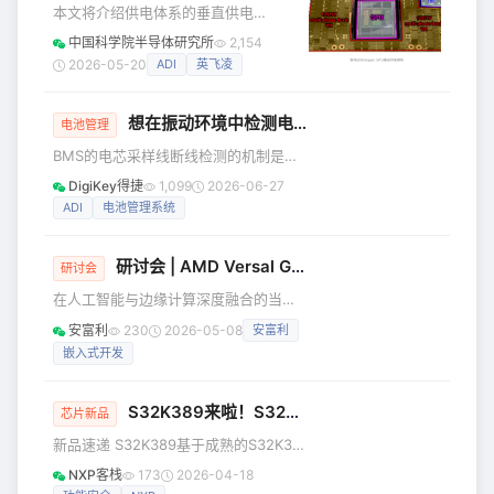
■ FF600R12KE7P
本文将介绍供电体系的垂直供电
■ FF600R12KE7P_E
（Vertical Power Delivery，VPD）现
中国科学院半导体研究所
2,154
■ FF450R12KE7P
状和发展趋势。 AI芯片供电为何面临瓶
2026-05-20
ADI
英飞凌
■ FF450R12KE7P_E 产品特性 最高功
颈 随着AI处理器功耗迈入千瓦级别，供
率密度 业界领先的
电体系正在从传统的平面供电向垂直供
想在振动环境中检测电芯采样线断线？BMS机制是关键！
电（Vertical Power Delivery，VPD）
电池管理
演进。VPD并非简单的电源小型化，而
BMS的电芯采样线断线检测的机制是什
是一场系统级供电架构的重构。 AI处理
么？ 振动导致的短暂接触不良会被误报
DigiKey得捷
1,099
2026-06-27
器的算力扩展带来了更高的功耗。当核
为断线吗？ 振动环境下除了AFE 芯片，
ADI
电池管理系统
心电压维持在0.6V至0.8V左右
还需要哪些辅助器件？ 电池管理系统
（BMS）在振动环境（如户外设备、移
研讨会 | AMD Versal Gen 2 开发实战进阶工坊——北京站
动储能）中，如何检测电芯采样线断
研讨会
线？ 储能设备在运输、户外使用、机械
在人工智能与边缘计算深度融合的当
振动下，采样线可能出现： 间歇性接触
下，如何用新一代自适应计算技术实现
安富利
230
2026-05-08
安富利
不良 轻微松动但可恢复 完全断线 工程
系统高效加速，已经成为产品落地与技
师需要判断：系统是否会误报？是否能
嵌入式开发
术升级的核心。为了帮大家快速掌握硬
准确识别真实断线？ 以
核开发能力，安富利携手AMD推出
“AMD Versal Gen 2 开发实战进阶工坊”
S32K389来啦！S32K3 MCU高配版，主打高端汽车控制应用！
芯片新品
系列活动，会在上海、苏州、深圳、广
新品速递 S32K389基于成熟的S32K3平
州、北京、南京、杭州、成都等多地举
台打造，是这一产品系列的新成员。它
办。 活动将聚焦第二代 AMD Versal™
NXP客栈
173
2026-04-18
配备了高达12MB的闪存和2.3MB的