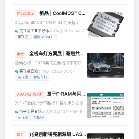
者英飞凌科技股份公司推出两款全新高
压中间总线转换器（HV IBC）参考设
新品 | CoolMOS™ CFD7 SJ高压超结MOSFET 650V系列
计，帮助客户加速向±400 V和800 V直
电源新能源
流（VDC）供电的AI服务器电源架构转
新品 CoolMOS™ CFD7 SJ 高压超结
型。这些参考设计采用英飞凌的650 V
MOSFET 650V系列 650V CoolMOS™
英飞凌工业半导体
174
2026-04-21
CoolGaN™开关，专为追求更高机架功
CFD7是英飞凌最新高压超结MOSFET技
英飞凌
超结 MOSFET
率、更低配电损耗、更优散热性能的超
术，集成快速体二极管，完善了
大规模云服
CoolMOS™ 7系列产品，CoolMOS™
全栈车灯方案展 | 邀您共绘汽车光影新篇章
CFD7具备更低的栅极电荷(QG)、优化的
展会
关断特性，其反向恢复电荷(QRR)较竞品
活动名称：2026英飞凌全栈汽车车灯方
最多可降低69%，并拥有业界最低的反
案展 活动主题： 驱动光影未来，共话智
英飞凌官微
198
2026-05-07
向恢复时间(trr)，底部散热封装最大程
能车灯“芯”生态 活动时间及地点： 2026
英飞凌
智能车灯
度降低导通损耗，
年5月18日（星期一） | 江苏·常州 主办
方： 英飞凌科技 大联大诠鼎集团旗下
基于F-RAM与闪存组合的汽车数据记录方案
品佳公司 活动简介 在汽车智能
ADAS/自动驾驶
化、个性化浪潮中，车灯已从基础照明
汽车行业的进步不断提升着车辆的安全
演变为集安全、交互、美学于一体的关
性、效率和可靠性。随着汽车技术日益
电子工程专辑
2,200
2026-05-16
键部件。英飞凌联手合作伙伴大联大诠
先进，作为其核心功能基础的芯片也在
英飞凌
F-RAM
鼎集团旗下品佳公司诚邀各位汽车行业
同步演进。例如，数据记录系统的需求
同仁，莅临我
和普及度正显著提高。 特别是由于近期
兆易创新将亮相深圳 UASE 民用无人机展，赋能低空经济新赛道
全球范围内的相关立法，事件数据记录
展会