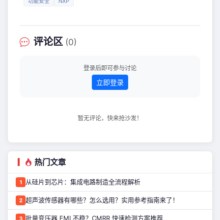
AI Edge 系列 VEK385 评估套件，通过
功能安全
NXP
SRAM，支持多达12个CAN FD接口。同
理论培训与真机
时，S32K389继续保持可靠的高核性能
(Arm Cortex-M7内核，主频高达
320MHz，支持锁步锁模式、双路
评论区
(0)
1Gbps以太网以及配备AES加速器的
HSE- B)，从而整合车身、舒适功能和网
关控制——降低整车各域的成本和复杂
登录后即可参与讨论
性。
立即登录
暂无评论，快来抢沙发！
热门文章
从硅片到芯片：集成电路制造全流程解析
1
超声波传感器有哪些？怎么选用？实用参考指南来了！
2
批量变压器 EMI 不稳？CMRR 快速检测方案推荐
3