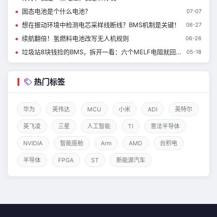
固态电池是个什么电池？
07-07
想在振动环境中检测电芯采样线断线？BMS机制是关键！
06-27
续航翻倍！氢燃料电池改写无人机规则
06-26
垃圾站8块钱捡的BMS，拆开一看：六个MELF电阻就回本了，剩下的全是利润！
05-18
热门标签
华为
英伟达
MCU
小米
ADI
英特尔
英飞凌
三星
人工智能
TI
意法半导体
NVIDIA
智能座舱
Arm
AMD
台积电
半导体
FPGA
ST
新能源汽车