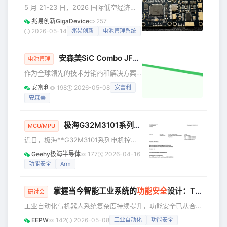
器(EDR)和自动驾驶数据存储系统
5 月 21-23 日，2026 国际低空经济与
(DSSAD)备受关注。虽然这两个系统都
无人系统博览会暨第十一届深圳国际民
兆易创新GigaDevice
257
旨在安全可靠地存储驾驶数据，但它们
用无人机展览会（UASE 民用无人机
2026-05-14
兆易创新
电池管理系统
之间仍存在关键区别(表1)。 表1：EDR
展）将在深圳会展中心（福田）重磅启
和DSSAD数据记录器的对比。(来源：英
幕。本次大会将有140多个国家和地区万
飞
安森美SiC Combo JFET赋能SSCB固态断路器革新
余名行业专家、学者与企业家齐聚一
电源管理
堂，围绕民用无人机与低空经济产业发
作为全球领先的技术分销商和解决方案
展展开高端对话与深度研讨，共探低空
提供商，安富利始终紧跟前沿技术趋
安富利
198
2026-05-08
安富利
产业新未来。 深耕国产芯片领域，赋能
势，深度聚焦客户实际应用痛点，本文
低空科技革新。兆易创新将携一站式民
安森美
将结合安富利的合作伙伴安森美在宽禁
用无人机芯片解决方案出席本次盛会，
带半导体领域的创新技术与解决方案，
核心展
分析固态断路器（SSCB）设计的关键技
极海G32M3101系列电机控制SoC，通过IEC 60730/60335
MCU/MPU
术路径，助力行业应对电力系统升级背
近日，极海**G32M3101系列电机控制
后的安全与效能双重考验。 随着新能
SoC，成功通过IEC 60730/60335功能
源、数据中心、工业配电向高压、高密
Geehy极海半导体
177
2026-04-16
安全认证**。这标志着该系列产品在功
度、高可靠演进，传统机械断路器的速
功能安全
Arm
能安全设计上已达到国际领先水平，能
度、寿命与智能化瓶颈日益凸显。固态
够为客户提供符合Class B标准的功能安
断路器凭借全电子开关实
掌握当今智能工业系统的
功能安全
设计：TI 线下研讨会即将开启｜火热报名中
全库，并助力其高效缩短开发周期与认
研讨会
证成本，快速推出安全可靠的产品。 随
工业自动化与机器人系统复杂度持续提升，功能安全已从合规
着智能家电与工业物联网的快速发展，
要求演进为系统设计的基础能力。工程设计在早期阶段便需同
EEPW
142
2026-05-08
工业自动化
功能安全
电气化与智能化已成为各行业转型的主
步权衡安全等级（SIL/ASIL）、系统可靠性与实时响应，在性