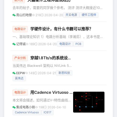
嵌入式
将为您介绍连接器在汽车DCU中所扮演
去年的帖子，需要的同学做个参考。 测评 测评大概接近100
的核心角色，以及Molex（莫仕）
道题，性格测试和行测题（约20道，基本上都是逻辑推理
南山扫地僧
216
2026-04-20
开关电源
硬件工程师
DuraClik连接器的产品特性与优势。 连
题）混合在一起。 笔试 所有岗位同一个时间，我做的是A
接器在汽车域控制单元中 扮演的关键角
卷，硬件笔试是90分钟，题目类型有单选、多选、填空、简
色 从系统层
答和计算题，一共100分。 题目主要涉及的知识点：通信协议
学硬件设计，有什么书籍可以推荐？
电路设计
（SPI、IIC、UART等）、开关电源、信号完整性、分立元件
一、基础理论知识 1）电路分析基础（李瀚荪），这本书是教
参数性能（MOS、BJT、PN结等）个人感觉以上4方面
材，对于底子薄的同学，还是建议先看看的，主要是一些电路
记得诚
189
2026-04-20
电路设计
PCB
分析的定理、转换方式等。 2）像微机原理、线性电子电路、
非线性电子电路、高频电子线路这些教材都建议看看。 二、
数字电路设计 推荐《数字电子技术基础》（第六版，阎
穿越1.8Tb/s的系统设计炼狱：物理极限、现实鸿沟与 SEGA 框架的未来救赎
产业分析
石），数字电路基础是电子专业必修课，高校教材内容也都是
当英伟达 Blackwell 架构以 NVLink 5
大差不差的，也可以看华成英的第五版。 如果是走
将 GPU-GPU 互联带宽推至
FPGA/CPLD路线，需要学
EEPW
149
2026-04-21
新思科技
1.8Tb/s（14.4Tbps），AI 超算正式迈
英伟达
入 “万亿参数级训练” 的新纪元——单颗
GPU的芯片间带宽达到PCIe 5.0的35
倍、Hopper NVLink 4的2倍，支撑72
用Cadence Virtuoso IC617
仿真
工艺库参数
电路设计
颗 GPU 集群每秒处理数 PB 级数据流
本文将会描述，如何通过V-I特性曲线得
动。但这一带宽革命并非性能的线性跃
出SMIC 0.18um工艺库的工艺参数。 N-
升，而是将电子系统设计推向物理极限
集成电路小刚
198
2026-04-10
MOS的测量 提取数据 上一篇文章已经
的临界点：信号完
Cadence Virtuoso
IC617
得到了在不同的vgs下的vds参数曲线。