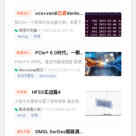
保信号完整性和减少反射至关重要。 特
性阻抗（Z₀）是传输线上电压波与电流
vcs+verdi
仿真
Verilog代码
波的比值。 计算公式为： 其中： R 为单
电路设计
位长度电阻； L 为单位长度电感； G 为
我们以一个简单的加法器为例，来看下
单位长度电导； C 为单位长度电容； ω
如何用vcs+verdi仿真Verilog文件并查
傅里叶的猫
176
2026-04-18
为角频率（ω=2πf，f是频率）； j 为虚
看波形。 源文件内容如下： //adder.v
Verilog
仿真
数单位（j²=-1）；
module adder( input clk,
input rst, input [9:0] A,
PCIe® 6.0时代，一颗重定时器芯片如何成为AI数据中心的“隐形刚需”？
input [9:0] B, output reg [10:0] C
数据中心
); always @ ( pose
PCIe® 6.0时代，重定时器成刚需 数据
中心解决方案业务部产品市场技术工程
Microchip微芯
375
2026-07-23
师Tam Do（杜泽心） 在AI时代，当业界
信号完整性
Microchip
还在为GPU算力的指数级增长欢呼时，
一个隐秘的瓶颈正在悄然浮现——目
HFSS实战篇4
前，AI数据中心面临的瓶颈不再只是运
半导体
算能力，还包括如何在整个系统中高效
小刚今天重新设置了各种参数 最后结果
地移动数据。 随着PCIe 6.0将数据传输
不是不尽人意。 可以看到S11谐振频率不
集成电路小刚
111
2026-04-20
速率推至64 GT/s并采用PAM4（四电平
对 于是我重新设置各种参数 谐振频率还
HFSS
仿真
脉冲幅度调制）信令，链路中的损耗、
是不对 电场分布也不对 不知道是不是我
抖动、误码等问题
设置的问题，目前找不出问题。 明天还
GMSL SerDes链路调试，工程师必备排查思路！
是得继续调，小刚心里苦啊！ 明天必成
通信方案