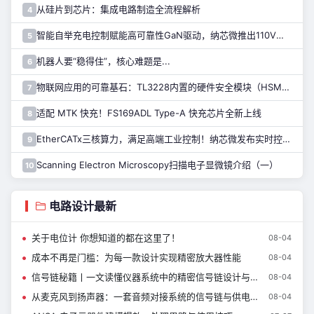
从硅片到芯片：集成电路制造全流程解析
4
智能自举充电控制赋能高可靠性GaN驱动，纳芯微推出110V半桥驱动芯片NSD2123
5
机器人要“稳得住”，核心难题是...
6
物联网应用的可靠基石：TL3228内置的硬件安全模块（HSM）详解
7
适配 MTK 快充！FS169ADL Type-A 快充芯片全新上线
8
EtherCATx三核算力，满足高端工业控制！纳芯微发布实时控制MCU/DSP NS800RTA7系列
9
Scanning Electron Microscopy扫描电子显微镜介绍（一）
10
电路设计最新
关于电位计 你想知道的都在这里了！
08-04
成本不再是门槛：为每一款设计实现精密放大器性能
08-04
信号链秘籍丨一文读懂仪器系统中的精密信号链设计与器件选型指南
08-04
从麦克风到扬声器：一套音频对接系统的信号链与供电设计
08-04