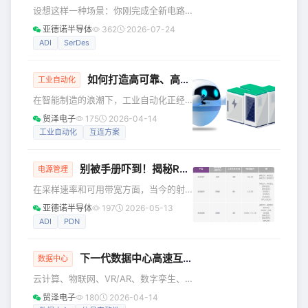
功。还是得奶一下。 END
设想这样一种场景：你刚完成全新电路
板设计，或是满怀期待试用多款评估套
亚德诺半导体
362
2026-07-24
件，却发现收发两端器件无法建立通
ADI
SerDes
信。调试千兆多媒体串行链路（GMSL）
时遇到这类问题，不仅会拉长调试周
如何打造高可靠、高性能、小型化的工业自动化互连方案？答案内详~
期，还容易让人束手无策。GMSL是现代
工业自动化
设备中成熟可靠的传输技术，可在汽车
在智能制造的浪潮下，工业自动化正经
电子、工业设备、数字医疗、航空航天
历着深刻变革。在生产现场忙碌的机器
贸泽电子
175
2026-04-14
等各类严苛工况下实现高速、低时延数
设备，已经与无处不在的传感器，以及
工业自动化
互连方案
据传输。为此，采用系统化的方法来调
算力日趋强大的控制中心整合在一起，
试GMSL链路锁定问题十分关键。本指南
构成一个数据驱动的高密度、模块化和
梳理了实现链路锁定
别被手册吓到！揭秘RF ADC电源域设计的极简方案
分布式的自动化系统，实现前所未有的
电源管理
高效率和灵活性。 这一趋势正在重塑工
在采样速率和可用带宽方面，当今的射
业自动化的底层技术逻辑，自然也包括
频模数转换器(RF ADC)已有长足的发
亚德诺半导体
197
2026-05-13
作为自动化系统神经中枢的控制柜，进
展，其中还纳入了大量数字处理功能，
ADI
PDN
而对高性能、高可靠性的柜内互连，也
电源方面的复杂性也有提高。那么，RF
提出了更严苛要求。 具体来讲，工业自
ADC为什么有如此多不同的电源轨和电
动化柜内互连方案面临着
下一代数据中心高速互连，谁是背后的技术推手？
源域？ 为了解电源域和电源的增长情
数据中心
况，我们需要追溯ADC的历史脉络。早
云计算、物联网、VR/AR、数字孪生、
期ADC采样速度很慢，大约在数十MHz
人工智能（AI）……这些让科技圈热血沸
贸泽电子
180
2026-04-14
内，而数字内容很少，几乎不存在。电
腾的技术背后，都有一个共同的底层逻