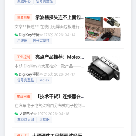
数据中心
信号完整性
路的数字部分主要涉及如何将数据传输
辑——它们都是以海量数据的处理作为
到数字接收逻辑——专用集成电路
支撑的。因此，无论是哪条赛道上的竞
(ASIC
示波器探头连不上面包板？教你一个小技巧！
争，都会体现为数字基础设施建设上的
测试测量
比拼，即新一代数据中心的设计和部
文章**概述** 在使用无焊面包板进行原
署。 数据中心的建设作为一个系统工
型开发时，我们常需要将电路连接到示
DigiKey得捷
176
2026-04-14
程，面临着来自各个方面的挑战，比如
波器、频谱仪或函数发生器进行测试。
示波器
信号完整性
高性能计算、电力供应、网络安全等
传统做法是直接使用示波器探头或带鳄
等，而高速互连技术也是其中至关重要
鱼夹的测试线，但在面包板上，这种方
的一环，它为数据在规模
亮点产品推荐：Molex EMI 滤波高性能 D-Sub Pi 适配器和连接器
式往往既笨拙又不可靠。 为什么示波器
工业控制
探头不适合面包板？ 问题并非出在探头
本期 DigiKey向大家推介一款产品——
设计，而是 探头设计初衷与面包板使用
Molex EMI 滤波高性能D-Sub Pi 适配器
DigiKey得捷
215
2026-04-17
场景完全不匹配。 面包板接触压力低，
和连接器 Molex EMI 滤波 D-sub pi 适
信号完整性
Molex
插孔松紧不均。 示波器探头弹性夹子和
配器和连接器提供了可靠的解决方案，
探针有一定的“抓拉力”。 在调试过程中
可减轻苛刻环境中的电磁干扰 (EMI)，例
频繁移
【技术干货】连接器在汽车电子的域控制单元扮演重要角色
如军用和商用飞机中的发动机控制、机
车载网络
载无线电、成像设备、过程设备等。 这
在汽车电子电气架构由分布式电子控制
些连接器采用紧凑的设计，增强了信号
单元（ECU）走向域控制单元（Domain
艾睿电子
197
2026-04-18
完整性 (SI) 并符合监管标准，简化了实
Control Unit, DCU）的演进过程中，连
车载以太网
连接器
施，同时提高了整体性能和可
接器已不再只是“电气连接接口”，而是攸
关系统可靠性、数据传输能力、功能安
大疆硬件工程师面试经历
全与整车可制造性的关键元器件。本文