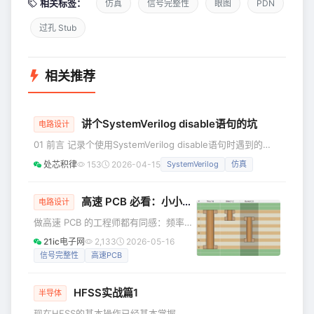
相关标签：
仿真
信号完整性
眼图
PDN
过孔 Stub
相关推荐
讲个SystemVerilog disable语句的坑
电路设计
01 前言 记录个使用SystemVerilog disable语句时遇到的
坑，这个坑有点反直觉，以至于我当时有点不信，觉得可能是
处芯积律
153
2026-04-15
SystemVerilog
仿真
EDA仿真工具的问题。后来查看了SystemVerilog手册和使用
不同EDA工具进行验证，才慢慢接受了。结论是：
SystemVerilog disable block_name或task时，会把
高速 PCB 必看：小小过孔，竟决定信号生死！
电路设计
hierarchy一致的block_name或task的线程都停掉。 02
做高速 PCB 的工程师都有同感：频率越
高、速率越快，越容易栽在不起眼的小
21ic电子网
2,133
2026-05-16
细节上。其中最容易被忽略、却最致命
信号完整性
高速PCB
的，就是 ——过孔。 一个小小的通孔，
处理不好就会引发反射、衰减、延时、
HFSS实战篇1
EMI 辐射，直接毁掉信号完整性，让整
半导体
块板子跑不起来、测不过、不稳定。 今
现在HFSS的基本操作已经基本掌握，现