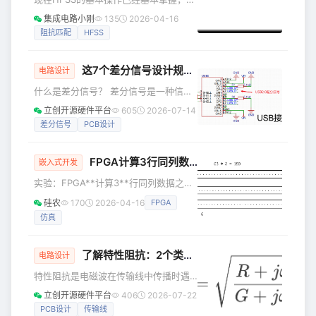
天用最通俗的话，把过孔对高速 PCB 的
在要进行实战了。 准备好了吗？？？小
集成电路小刚
135
2026-04-16
影响讲透，看完就能落地优化。 一、先
可爱们 目标设计一个谐振频率在2GHz
阻抗匹配
HFSS
搞懂：PCB 上的过孔到底分几种？ 多层
的微带谐振器（可以作为传感器） 第一
PCB 离不开层间互联，过孔
步当然是设计模型了 建立地层 分配理想
这7个差分信号设计规则，老工程师都知道！你对了几条？
导体边界面 建立介质层（注意材料要自
电路设计
己添加） 建立辐射边界表面 设置信号入
什么是差分信号？ 差分信号是一种信号
口（注意阻抗匹配） 由于阻抗匹配要考
传输技术，区别于传统的一根信号线一
立创开源硬件平台
605
2026-07-14
虑线宽，所以要先用网上在线工具计算
根地线的做法，差分传输在两根数据线
差分信号
PCB设计
相应的线宽 图中的板子参数要根据自己
上都传输信号，这两个信号的振幅相
使用情况设定 放置
等，相位相差180°（即相位相反）。在
FPGA计算3行同列数据之和
这两根线上传输的信号就是差分信号，
嵌入式开发
而承载差分信号的那一对走线就称为差
实验：FPGA**计算3**行同列数据之和
分走线。 那么，差分信号的优点有哪
实验要求：PC机通过串口发送3行数据
硅农
170
2026-04-16
FPGA
些？PCB设计要求有哪些？ 差分信号的5
（一行有56个数据，3行共有56*3=168
个优点 1.抗干扰能力强 共模干扰抑制：
仿真
个数据）给FPGA，FPGA计算3行同一
差分信号对外界噪声具有很强的抗扰能
列数据的和，并将结果通过串口返回给
力，因
上位机。 实现方法：使用两个FIFO IP
了解特性阻抗：2个类型，6个作用
电路设计
Core，将串口接收到的数据进行缓存，
特性阻抗是电磁波在传输线中传播时遇
当第一个FIFO1的数据存满后，将FIFO1
到的阻抗，反映了信号传输的质量和效
的数据读出来给FIFO2，当FIFO2的数据
立创开源硬件平台
406
2026-07-22
率。在PCB设计中，控制特性阻抗对确
存满时，当前两个FIFO的数据和
PCB设计
传输线