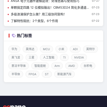
ANSA 电子元器件建模提效：处理思路与使用技巧
07-27
单颗搞定四路 12 位模拟输出！CBM53D24 简化多通道 DAC 硬件设计
07-23
多级浪涌保护怎么做？用三级协同架构！
07-23
了解特性阻抗：2个类型，6个作用
07-22
热门标签
华为
英伟达
MCU
小米
ADI
英特尔
英飞凌
三星
人工智能
TI
NVIDIA
意法半导体
智能座舱
Arm
AMD
台积电
半导体
FPGA
ST
新能源汽车
ee
nano