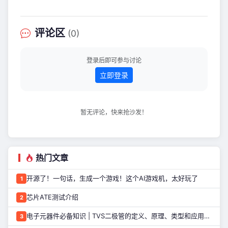
原理图如下。W为220um，L为
180um，后面会用到。 为了更精确得到
数据，这里改变一下扫描范围，vds范围
评论区
(0)
改为0-2V，vgs范围改为0.6-1.2V，步
长设置为0.2V，得出结果如下图。 选择
Marker菜单中的Create
登录后即可参与讨论
立即登录
暂无评论，快来抢沙发！
热门文章
开源了！一句话，生成一个游戏！这个AI游戏机，太好玩了
1
芯片ATE测试介绍
2
电子元器件必备知识 | TVS二极管的定义、原理、类型和应用优势
3