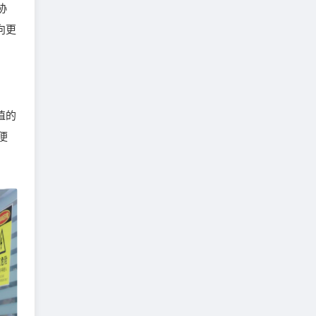
协
向更
值的
便