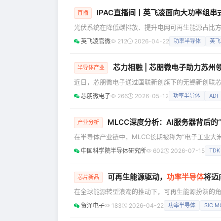
精准契合输配电、工业电源、光伏等领域对IEC T
IPAC直播间丨英飞凌面向大功率组串式
直播
光伏系统在降低碳排放、提升电网可再生能源占比
的需求，持续推动着功率半导体器件的进步，英飞凌
英飞凌官微
212
2026-04-22
功率半导体
英飞
磅产品。 2026年4月28日，IPAC直播间将为您
哦！ 直播主题：英飞凌面向大功率
芯力相融 | 芯朋微电子助力苏
半导体产业
近日，芯朋微电子通过国联新创旗下的无锡新创联芯股
限公司（以下简称“领慧立芯”）完成B轮近亿元融
芯朋微电子
266
2026-05-12
功率半导体
ADI
参与，此次投资旨在助推领慧立芯高精度信号链芯片（
立芯巩固在高精度信号链芯片领域的
MLCC深度分析：AI服务器背后
产业分析
在半导体产业链中，MLCC长期被称为“电子工业大米
进制程、光刻机、先进封装那样自带技术叙事，但几
中国科学院半导体研究所
602
2026-07-15
TDK
统里有它，服务器电源模块里有它，GPU加速卡周
的是去耦、滤波、稳压、储能、抑制噪声和改善电
可再生能源驱动，
功率半导体
将迈
芯片新品
在全球能源转型浪潮的推动下，可再生能源扮演的
等新兴功率电子应用的长足发展。 以全球太阳能逆变
贸泽电子
183
2026-04-22
功率半导体
SiC M
该市场规模预计将从2024年的约14亿美元，增长至2