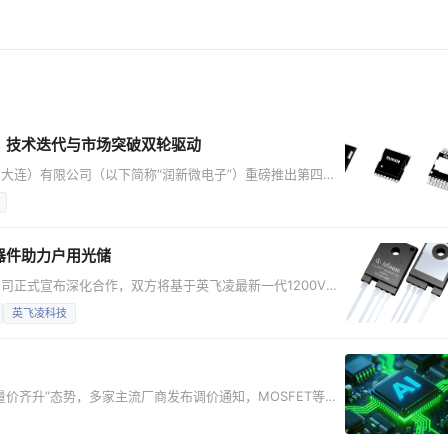
：技术迭代与市场突破双轮驱动
大连）有限公司（以下简称“润新微电子”）重磅推出第四代
I服务器电源、车载充电机（OBC）、激光雷达、人形机器人关节
流、高频高效以及对空间和重量敏感的应用场景，提供更高
镓进入高价值场景渗透期 氮化镓功率器件凭借高效率
器件助力户用光储
司正式宣布深化合作，双方将基于英飞凌最新一代1200V
术，共同为思格新能源户用光伏储能逆变器解决方案提供核心性能支
英飞凌科技
球户用光储市场，高能效与高可靠性始终是衡量系统性能的核
飞凌新一代 1200V CoolS
价齐升”态势，多家主流厂商发布调价通知，MOSFET等核
后，是AI算力基础设施的蓬勃建设、数据中心电源架构升级以
背景下，数据中心、工业电源系统和云计算平台对低损耗、高