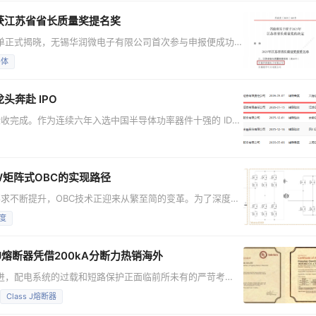
作伙伴安森美推出的T10 MOSFET技术，为
获江苏省省长质量奖提名奖
名单正式揭晓，无锡华润微电子有限公司首次参与申报便成功
突出成效。 作为江苏省政府设立的质量领
导体
绩效管理、取得显著经济效益与社会效益的优秀组织，是推动
B/T19580《卓越绩效评价准则》等规范。此次斩获
龙头奔赴 IPO
收完成。作为连续六年入选中国半导体功率器件十强的 IDM
技术实力与全场景产品矩阵全面浮出水面。 长晶科技于
、北京等地设有分支机构。公司从Fabless（无晶圆厂）模式
了涵盖晶圆制造、芯片设计、封装测试
kW矩阵式OBC的实现路径
求不断提升，OBC技术正迎来从繁至简的变革。为了深度拆
kW矩阵式OBC创新方案。第一篇讲解了👉系统级架构创新的
度
 OBC 核心技术详解与器件应用解析。 11kW矩阵式车载充电
美电源解决方案事业部首席
 J熔断器凭借200kA分断力热销海外
演进，配电系统的过载和短路保护正面临前所未有的严苛考
 II保护标准的Class J系列熔断器，并于2023年9月成为亚
Class J熔断器
 E479968)的制造商。该产品安装占用空间较传统方案缩减70%，