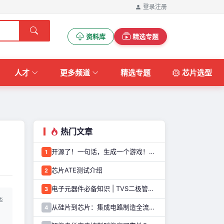
登录
注册
资料库
精选专题
人才
更多频道
精选专题
芯片选型
热门文章
开源了！一句话，生成一个游戏！这个AI游戏机，太好玩了
1
芯片ATE测试介绍
2
电子元器件必备知识 | TVS二极管的定义、原理、类型和应用优势
3
华
从硅片到芯片：集成电路制造全流程解析
4