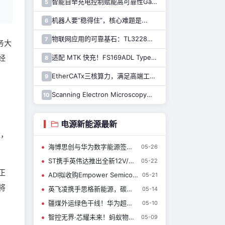
智能自举充电控制赋能高可靠性GaN驱动，纳芯微推出110V半桥驱动芯片NSD2123
5
机器人要“稳得住”，核心难题是...
6
物联网应用的可靠基石：TL3228内置的硬件安全模块（HSM）详解
7
务大
经
适配 MTK 快充！FS169ADL Type-A 快充芯片全新上线
8
EtherCATx三核算力，满足高端工业控制！纳芯微发布实时控制MCU/DSP NS800RTA7系列
9
Scanning Electron Microscopy扫描电子显微镜介绍（一）
10
电源新能源最新
性，
海博思创与华为数字能源签署战略合作协议
05-26
ST携手英伟达推出全新12V/6V架构，扩容800V数据中心电源产品
05-22
正
ADI拟收购Empower Semiconductor，拓展面向AI时代的新一代高密度电源产品组合
05-21
将
英飞凌携手思格新能源，碳化硅器件助力户用光储
05-14
疆煤外运绿色干线！华为超充助力打造交能融合发展可视化范本
05-10
智控无界·芯耀未来！蚂蚁物联携航顺HK32MCU开启BMS时代先享计划
05-09