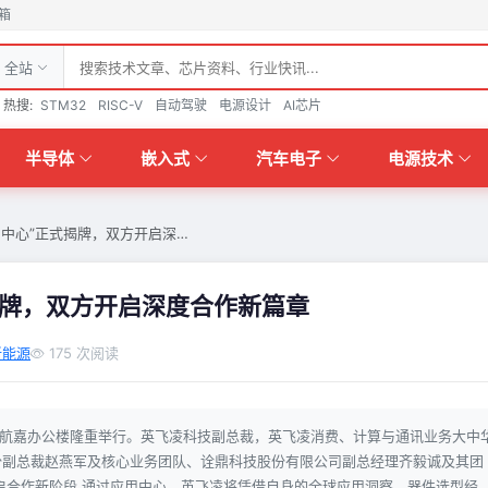
箱
全站
热搜:
STM32
RISC-V
自动驾驶
电源设计
AI芯片
半导体
嵌入式
汽车电子
电源技术
用中心”正式揭牌，双方开启深…
揭牌，双方开启深度合作新篇章
新能源
175 次阅读
在航嘉办公楼隆重举行。英飞凌科技副总裁，英飞凌消费、计算与通讯业务大中
份副总裁赵燕军及核心业务团队、诠鼎科技股份有限公司副总经理齐毅诚及其团
启合作新阶段 通过应用中心，英飞凌将凭借自身的全球应用洞察、器件选型经