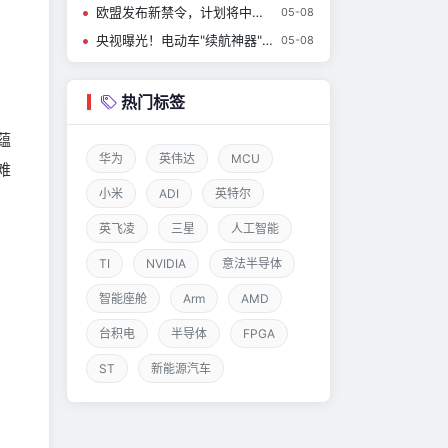
欧盟发布新禁令，计划将中国逆变器排除公共电网之外
05-08
央视曝光！电动车"续航神器"不仅没用还可能自燃
05-08
热门标签
蕴
华为
英伟达
MCU
难
小米
ADI
英特尔
英飞凌
三星
人工智能
TI
NVIDIA
意法半导体
智能座舱
Arm
AMD
台积电
半导体
FPGA
ST
新能源汽车