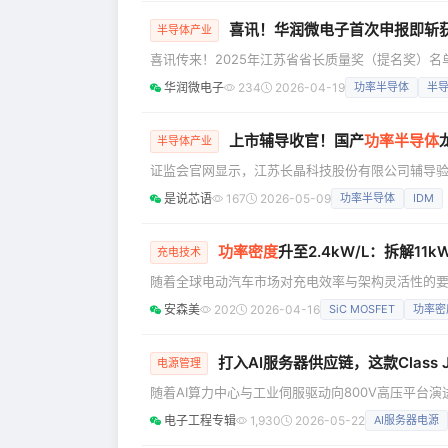
功率密度的功率开关器件提出了更高要求，安富利的合
喜讯！华润微电子首次申报即斩
半导体产业
喜讯传来！2025年江苏省省长质量奖（提名奖）
斩获提名奖殊荣，彰显了公司在质量管理与卓越运营领域的扎实积淀与
华润微电子
234
2026-04-19
功率半导体
半
域最高荣誉，江苏省省长质量奖旨在表彰实施卓越
质量强省建设的重要标杆，其评审严格遵循国家标准G
上市辅导收官！国产
功率半导体
半导体产业
证监会官网显示，江苏长晶科技股份有限公司辅导验
厂商，长晶科技此次 IPO 进程落地，也让其产业布局、
是说芯语
167
2026-05-09
功率半导体
IDM
2018年11月在南京江北新区成立，并在深圳、上海
起步，通过产业并购与自建产线相结合，成功构建
功率密度
升至2.4kW/L：拆解11
充电技术
随着全球电动汽车市场对充电效率与架构灵活性的要
解这一前沿趋势，我们将通过两篇系列文章介绍11 
安森美
202
2026-04-16
SiC MOSFET
功率密
趋势。本文将聚焦安森美（onsemi）11kW 矩阵式
机－硬件设计师访谈 Daniel Goldmann 安森
打入AI服务器供应链，这款Class
电源管理
随着AI算力中心与工业伺服驱动向800V高压平台
验。威可特早在2012年便推出国内首款兼容IEC Type
电子工程专辑
1,930
2026-05-22
AI服务器电源
太区首家斩获UL/CUL列名认证(File number: