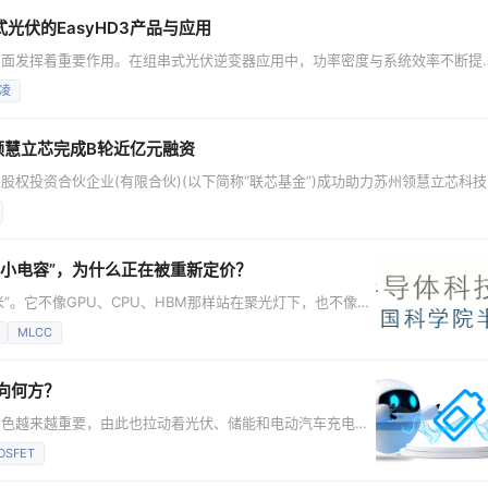
光伏的EasyHD3产品与应用
方面发挥着重要作用。在组串式光伏逆变器应用中，功率密度与系统效率不断提
全新EasyHD3系列产品正是为了实现更高功率密度和更高效率的目标而推出的
凌
介绍英飞凌面向组串式光伏的全新EasyHD3系列产品。请大家锁定频道，赶紧报名
州领慧立芯完成B轮近亿元融资
权投资合伙企业(有限合伙)(以下简称“联芯基金”)成功助力苏州领慧立芯科技
资。 本轮融资由国联新创、石溪资本、亦庄投资等市场知名机构和下游产业方共
AFE/ADC/DAC等产品）的研发升级、产能扩大及市场拓展，进一步助力领
的“小电容”，为什么正在被重新定价？
”。它不像GPU、CPU、HBM那样站在聚光灯下，也不像先
乎所有电子设备都离不开它。 手机主板上有它，汽车电控系
MLCC
边也有它。MLCC看起来只是一个极小的片式电容，但它承担
源完整性的基础功能。电子系统越复杂，芯片功耗
向何方？
角色越来越重要，由此也拉动着光伏、储能和电动汽车充电桩
器及储能系统市场为例，根据市场研究机构Omdia的预测，
OSFET
029年的约27亿美元，年复合增长率高达10.6%。 在这样的