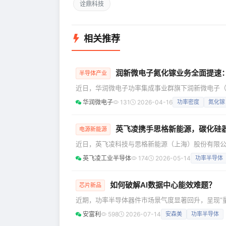
诠鼎科技
相关推荐
润新微电子氮化镓业务全面提速
半导体产业
近日，华润微电子功率集成事业群旗下润新微电子（
D-mode GaN系列新品。该产品可广泛应用于A
华润微电子
131
2026-04-16
功率密度
氮化镓
驱动、高端快充等高增长领域，为中高电压、大电
效、更紧凑的能源解决方案。 市场风口已至：氮化
英飞凌携手思格新能源，碳化硅
电源新能源
近日，英飞凌科技与思格新能源（上海）股份有限公
CoolSiC™ MOSFET G2碳化硅分立器件技
英飞凌工业半导体
174
2026-05-14
功率半导体
撑，以技术创新驱动户用光储领域能效升级。 在全
心标准。思格新能源凭借前瞻性技术布局，通过深度集成英
如何破解AI数据中心能效难题？
芯片新品
近期，功率半导体器件市场景气度显著回升，呈现“量
心产品价格普遍上调10%以上。 这一市场动向的背
安富利
598
2026-07-14
安森美
功率半导体
及工业自动化需求等多股力量的强劲驱动。在这一