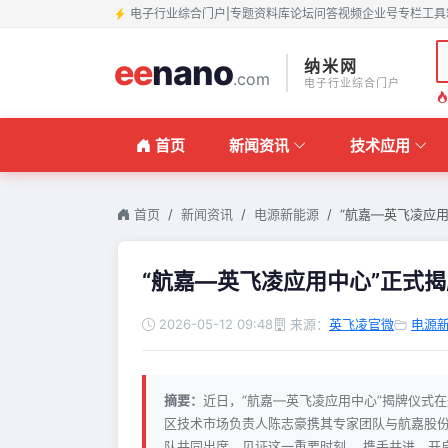
电子行业综合门户
|
专题
资料库
论坛
问答
视频
企业号
专栏
工具
ee
nano
纳米网
.com
电子行业综合门户
首页
新闻资讯
技术应用
首页
新闻资讯
电源新能源
“航嘉—英飞凌应
“航嘉—英飞凌应用中心”正式
2026-05-12 09:48
来源：
英飞凌官微
电源
摘要：
近日，“航嘉—英飞凌应用中心”揭牌仪式
区技术市场负责人陈志豪携其专家团队与航嘉股
队共同出席，见证这一重要时刻。 携手共进，开