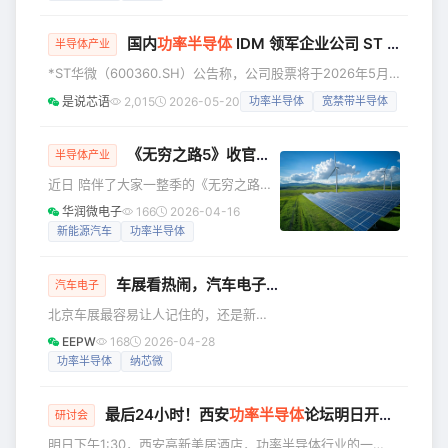
案。根据欧盟官方公布的文件，公司被
列入欧盟制裁名单。 公司主要从事功率
国内
功率半导体
IDM 领军企业公司 ST 将摘帽
半导体硅片､芯片及器件设计､制造､封装
半导体产业
测试等中高端领域的产业发展｡公司主营
*ST华微（600360.SH）公告称，公司股票将于2026年5月
产品均为民用级功率半导体器件,包括材
19日停牌一天，自2026年5月20日起复牌并撤销退市风险警
是说芯语
2,015
2026-05-20
功率半导体
宽禁带半导体
料板块(单晶硅棒､硅片､外延片)､晶圆板
示及其他风险警示。撤销后，公司股票简称由“*ST华微”变更
块(5 吋､6 吋､8 吋硅基及6 吋碳化硅等
为“华微电子”，股票代码不变，日涨跌幅限制由5%变为
各类电力电子
10%。 4月20日晚间，*ST华微分别披露了2025年年度报告
《无穷之路5》收官，看华润“芯”如何赋能“中国智造”
半导体产业
和2026年第一季度报告。公告显示，公司2025年实现营业收
近日 陪伴了大家一整季的《无穷之路
入22.55亿元，同比增长9.61%；归
5》 迎来了智行旅途的收官之站 从AI、
华润微电子
166
2026-04-16
机器人 到新能源汽车、中医药智能产线
新能源汽车
功率半导体
…… 我们跟着TVB的镜头 见证了一个个
“中国智造”惊艳突破 科技创新是实现中
车展看热闹，汽车电子看硬功夫
国式现代化的关键任务 也是发展新质生
汽车电子
产力的核心要素 一直以来 华润围绕高水
北京车展最容易让人记住的，还是新
平科技自立自强 全力攻坚关键核心技术
车。 屏幕越来越大，座舱越来越像移动
EEPW
168
2026-04-28
为高质量发展注入澎湃动能 这一集 让我
空间，智驾演示一场接一场。站在展馆
功率半导体
纳芯微
们跟随TVB 走进华润微电子 看华润“芯”
里，最先吸引注意力的，当然是这些看
如何赋能“中国智造
得见的东西。 但一辆车进入量产，很多
最后24小时！西安
功率半导体
论坛明日开讲，6位大咖+到场有礼
问题会落到电子系统上。智驾功能要稳
研讨会
定，芯片先要过车规验证，还要能持续
明日下午1:30，西安高新美居酒店，功率半导体行业的一