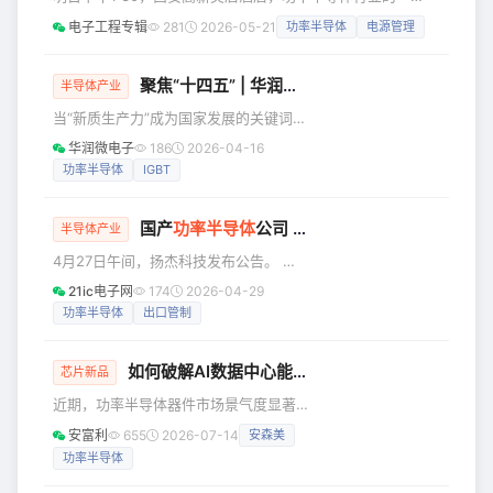
供货；车上功能越来越多，控制平台要
场"现场实验"即将启动。 不是线上直播的隔屏观望，不
电子工程专辑
281
2026-05-21
功率半导体
电源管理
接得住；800V 高压系统要同时处理效
是白皮书的纸上谈兵——是六位技术负责人带着真实数据、量
率、发热、绝缘和保护；方案和供应链
产案例、失效样品，站在你面前，回答那些搜索引擎给不了答
也要跟上整车开发节奏。展台上展示的
案的问题： 氮化镓从消费电子杀向车载，意法半导体如何定
聚焦“十四五” | 华润微电子，奔赴“芯”未来
半导体产业
是功能，交到用户手
义技术边界？ 光储系统的芯片协同控制，上海贝岭的全系列
当“新质生产力”成为国家发展的关键词
方案到底省了多少BOM成本？ 威兆半导体的器件与系
一场以科技创新为驱动的 产业变革正加
华润微电子
186
2026-04-16
速推进 在这股浪潮中 华润微电子以功率
功率半导体
IGBT
半导体为支点 五年间深耕“两江三地” 交
出了一份扎实的 “芯”动成绩单 —— 重庆
国产
功率半导体
公司 遭欧盟制裁！
的智能化天车高速运转 无锡的掩模车间
半导体产业
精密测试 深圳的12吋模拟晶圆正在雕刻
4月27日午间，扬杰科技发布公告。 这
未来 …… 科技与制造深度融合的场景 正
家国产功率半导体企业，被欧盟纳入第
21ic电子网
174
2026-04-29
是华润微电子以新质生产力 铸就高质量
20轮对俄制裁名单。 制裁方案于4月23
功率半导体
出口管制
发展引擎的生动注脚 山城重庆，创新热
日正式通过。 扬杰科技作出官方回应。
潮涌动。在华
企业所有研发、生产，仅面向民用与工
如何破解AI数据中心能效难题？
业领域。 未涉足军品研发、生产与供
芯片新品
货，无任何军品相关资质。 扬杰科技公
近期，功率半导体器件市场景气度显著
司长期坚持全球合规经营。 严格遵守各
回升，呈现“量价齐升”态势，多家主流厂
安富利
655
2026-07-14
安森美
国出口管制法律法规。 2022年起，全面
商发布调价通知，MOSFET等核心产品
搭建出口管制合规管理体系。 2023年，
功率半导体
价格普遍上调10%以上。 这一市场动向
已全面终止涉俄相关业务。
的背后，是AI算力基础设施的蓬勃建