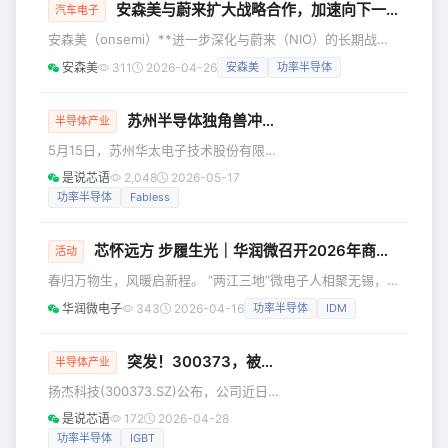
安森美与蔚来扩大战略合作，加速向下一代900V电动汽车平台演进
职工干事创业的热情，凝聚深化改革的
汽车电子
强大合力，市人力社保局、市国资委决
安森美（onsemi）**进一步深化与蔚来（NIO）的长期战略
定，授予91个集体“国资国企工作先进集
合作，助力蔚来加速向下一代900V 高压电动汽车平台转型。
安森美
311
2026-04-26
安森美
功率半导体
体”称号，191名个人“国资国企工作先进
**双方的合作基于安森美EliteSiC 技术，以提升蔚来最新电动
个人”称号。 华润微电子功率集成事业群
汽车系列的能效、性能与可扩展性，其中部分车型于2026 年
（PIBG）旗下华润微电子（重庆）有限
北京国际车展首次亮相。 新闻要点 EliteSiC技术已应用于蔚
苏州半导体独角兽冲刺科创板IPO！
半导体产业
公司MOS
来900V 高压平台车型，包括旗舰车型 双方在多年合作基础
5月15日，苏州华太电子技术股份有限公
上，进一步深化工程与系统级
司科创板IPO正式获得上交所受理，这家
是说芯语
2,048
2026-05-17
深耕半导体领域十余年的本土企业，正
功率半导体
Fabless
式开启上市冲刺之路。依托自主可控的
核心技术与全产业链布局，华太电子聚
芯怀远方 步履生光｜华润微召开2026年商业计划宣贯暨业绩合同签约大会
焦射频、功率半导体核心赛道，产品广
活动
泛落地多个热门领域，备受行业关注。
春归万物生，风暖启新程。 “两江三地”微电子人相聚无锡，
公开资料显示，华太电子成立于2010
共赴一场关于未来的“芯”程之约。 这一次我们—— 以车规与
华润微电子
343
2026-04-16
功率半导体
IDM
年，是国内少有的具备半导体底层核心
算能， 驱动前行的双轮； 以IDM的坚实根基与组织的焕新重
技术自研能力的平台型企业。公司主打
塑， 积蓄澎湃力量。 向第三代半导体技术的顶峰攀登， 以研
射频业务、功率业务两大核心板块，产
发与生产的协同铸就核心优势。 构建共赢的系统生态， 迎接
突发！300373，被欧盟列入制裁名单
半导体产业
品覆盖通信基站
万象更新的产业春天。 芯怀远方 步履生光 G20260211
扬杰科技(300373.SZ)公布，公司近日
G2026次 2026年商业计划宣贯暨业绩合同签约
关注到，欧盟理事会于当地时间2026年
是说芯语
172
2026-04-28
4月23日通过第20轮对俄罗斯制裁方
功率半导体
IGBT