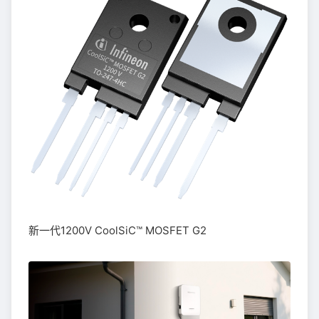
新一代1200V CoolSiC™ MOSFET G2