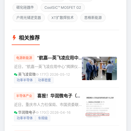
碳化硅器件
CoolSiC™ MOSFET G2
户用光储逆变器
XT扩散焊技术
思格新能源
相关推荐
“航嘉—英飞凌应用中心”正式揭牌，双方开启深度合作新篇章
电源新能源
近日，“航嘉—英飞凌应用中心”揭牌仪式
在航嘉办公楼隆重举行。英飞凌科技副
英飞凌官微
177
2026-05-12
总裁，英飞凌消费、计算与通讯业务大
功率半导体
功率密度
中华区技术市场负责人陈志豪携其专家
团队与航嘉股份副总裁赵燕军及核心业
喜报！华润微电子（重庆）有限公司 MOS产品线荣获“国资国企工作先进集体”称号
务团队、诠鼎科技股份有限公司副总经
半导体产业
理齐毅诚及其团队共同出席，见证这一
近日，重庆市人力社保局、市国资委联
重要时刻。 携手共进，开启合作新阶段
合发布《关于表彰国资国企工作先进集
华润微电子
170
2026-04-16
通过应用中心，英飞凌将凭借自身的全
体和先进个人的决定》（以下简称决
功率半导体
车规级
球应用洞察、器件选型经验、参考设计
定）。 决定称，为表彰先进、树立典
与调试方法论更系统地与航嘉团队协
型，进一步激发全市国资国企广大干部
作，帮助在PC电源、