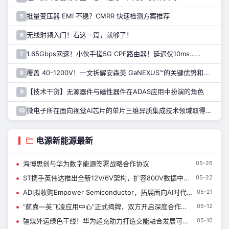
批量变压器 EMI 不稳？CMRR 快速检测方案推荐
5
无线射频入门！看这一篇，就够了！
6
1.65Gbps网速！小伙手搓5G CPE路由器！延迟仅10ms……
7
覆盖 40-1200V！一文拆解安森美 GaNEXUS™的关键优势和应用
8
【技术干货】无源器件与磁性器件在ADAS应用中扮演的角色
9
微电子所在面向视觉AI芯片的单片三维异质集成技术领域取得进展
10
电源新能源最新
海博思创与华为数字能源签署战略合作协议
05-26
ST携手英伟达推出全新12V/6V架构，扩容800V数据中心电源产品
05-22
ADI拟收购Empower Semiconductor，拓展面向AI时代的新一代高密度电源产品组合
05-21
“航嘉—英飞凌应用中心”正式揭牌，双方开启深度合作新篇章
05-12
疆煤外运绿色干线！华为超充助力打造交能融合发展可视化范本
05-10