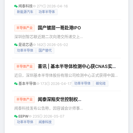
行业专家、生态伙伴及高校学者，共同
榜颁奖典礼”上，闻泰科技凭借在功率半
闻泰科技
271
2026-04-16
探索下一代智算电力基础设施的发展方
导体领域的卓越领导力与综合产业贡
新能源汽车
功率半导体
向。 三大亮点抢先看 亮点一：首次聚焦
献，荣膺“年度半导体上市公司领航奖
固态变配技术专题 近年来，AI
（功率半导体）”。这一奖项不仅是对其
国产镀层一哥赴港IPO
市场地位与商业成就的肯定，更是对其
半导体产业
引领功率半导体技术创新的行业标杆角
深圳创智芯联近期二次向港交所递交上
色的权威认证。 市场领先： 财务稳健，
市招股材料，冲击港股IPO。 电子封装
是说芯语
162
2026-05-02
客户基础深厚 闻泰科技在功率半导体市
湿制程镀层材料是半导体、PCB制造环
功率半导体
国产替代
场的领导地位，建立在稳健的财务表现
节不可或缺的关键核心耗材，主要用于
和深厚的客户基础之上。公司半导体业
芯片封装电路导通连接、元器件防氧化
务营收
喜讯 | 基本半导体检测中心获CNAS实验室认可证书
防腐保护，适配新能源车、AI服务器、
半导体产业
消费电子、工业控制等全品类主流终端
近日，深圳基本半导体股份有限公司检测中心正式获得中国合
领域，下游刚需支撑扎实，行业整体需
格评定国家认可委员会（CNAS）颁发的实验室认可证书（注
基本半导体
173
2026-04-17
功率半导体
碳化硅
求基数大、发展稳定性强。行业整体发
册号：CNAS L25397）。这标志着检测中心在软硬件设施、
展背景、下游需求支撑逻辑、市场竞争
技术能力及质量管理体系等方面均已达到国际ISO/IEC 17025
格局以及国产化推进节奏，清晰勾勒出
标准，所出具检测报告可被全球多个互认协议签署方所承认，
闻泰深陷安世控制权危机，将面临退市风险
半导体产业
赛道发展底色，也是
将有力提升公司在半导体领域的技术权威性与市场公信力。
闻泰科技发布公告称，因容诚会计师事
基本半导体检测中心是专注于功率半导体领域的综合检测与研
务所对公司2025年度财务会计报告出具
EEPW
235
2026-05-07
了无法表示意见的审计报告，同时对
功率半导体
闻泰科技
2025年度财务报告内部控制出具了无法
表示意见的内部控制审计报告，公司股