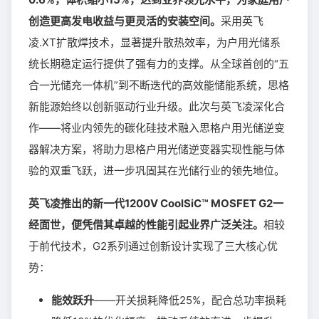
创造更高发电收益与更灵活的安装空间。
采用英飞
凌.XT扩散焊技术，显著提升散热效率，为户用光储系
统长期稳定运行提供了强有力的支撑。从全球首创的“五
合一光储充一体机”到不断迭代的高效能储能系统，思格
新能源始终以创新驱动行业升级。此次与英飞凌深化合
作——将业内领先的碳化硅技术融入思格户用光储逆变
器解决方案，将助力思格户用光储逆变器实现性能与体
验的双重飞跃，进一步巩固其在光储行业的领先地位。
英飞凌推出的新一代1200V CoolSiC™ MOSFET G2一
经面世，便凭借其卓越的性能引起业界广泛关注。
相较
于前代技术，G2系列通过创新设计实现了三大核心优
势：
能效跃升
——开关损耗降低25%，配合总功率损耗