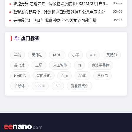
智控无界·芯耀未来！蚂蚁物联携航顺HK32MCU开启BMS时代先享计划
05-09
欧盟发布新禁令，计划将中国逆变器排除公共电网之外
05-08
央视曝光！电动车"续航神器"不仅没用还可能自燃
05-08
热门标签
华为
英伟达
MCU
小米
ADI
英特尔
英飞凌
三星
人工智能
TI
意法半导体
NVIDIA
智能座舱
Arm
AMD
台积电
半导体
FPGA
ST
新能源汽车
ee
nano
.com