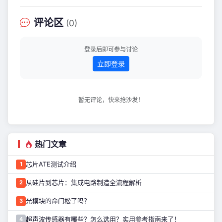
票将被实施退市风险警示并叠加其他风
险警示。 自5月6日起实施风险警示，股
评论区
(0)
票简称由“闻泰科技”变更为“*ST闻泰”。
但闻泰科技面临的退市风险依然高悬。
根据规则，若2026年度未消除相关情
登录后即可参与讨论
形，公司股票将可能被终止上市。 闻泰
立即登录
暂无评论，快来抢沙发！
热门文章
芯片ATE测试介绍
1
从硅片到芯片：集成电路制造全流程解析
2
光模块的命门松了吗？
3
超声波传感器有哪些？怎么选用？实用参考指南来了！
4