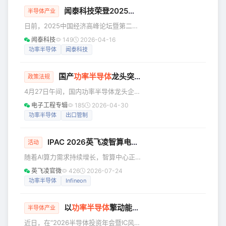
设、数据中心电源架构升级以及工业自
闻泰科技荣登2025中国上市公司品牌500强，品牌实力获权威认证
半导体产业
动化需求等多股力量的强劲驱动。在这
日前，2025中国经济高峰论坛暨第二十
一背景下，数据中心、工业电源系统和
三届经济人物年会在北京举行，活动现
云计算平台对低损耗、高功率密度的功
闻泰科技
149
2026-04-16
场正式发布“2025中国上市公司品牌500
率开关器件提出了更高要求，安富利的
功率半导体
闻泰科技
强”榜单。闻泰科技凭借深厚的品牌积
合作伙伴安森美推出的T10 MOSFET技
淀、强劲的科技实力与突出的行业贡
术，为
国产
功率半导体
龙头突遭欧盟制裁
献，成功荣登该榜单，品牌价值与行业
政策法规
地位再获权威背书，彰显半导体龙头企
4月27日午间，国内功率半导体龙头企业
业的标杆力量。 数据显示，“2025中国
扬杰科技突发公告：公司已被欧盟列入
电子工程专辑
185
2026-04-30
上市公司品牌500强”总品牌价值达
第20轮对俄罗斯制裁名单。 消息一出，
功率半导体
出口管制
42.03万亿元，平均品牌价值增至
资本市场迅速反应，当日午间收盘股价
840.53亿元。其中科技、金融、能源、
下跌5.13%，报78.60元/股。 欧盟两年
智能
IPAC 2026英飞凌智算电力基建应用技术大会8月盛大启幕
来最大规模对俄制裁，6家中企"上榜" 当
活动
地时间2026年4月23日，欧盟理事会正
随着AI算力需求持续增长，智算中心正
式批准并生效第20轮对俄全面制裁措
加速向高功率、高密度、高能效演进，
英飞凌官微
426
2026-07-24
施。这是两年来欧盟通过的最大规模制
供配电系统也迎来全新变革。IPAC技术
功率半导体
Infineon
裁一揽子计划，不仅进一步收紧了能源
应用大会首次聚焦“固态变配技术赋能智
和金融领域的限制，更首次启
算电力基建”专题，将于2026年8月25日
以
功率半导体
擎动能源变革，闻泰科技荣膺年度上市公司领航奖
在深圳举行IPAC 2026固态变配——英
半导体产业
飞凌智算电力基建应用技术大会，携手
近日，在“2026半导体投资年会暨IC风云