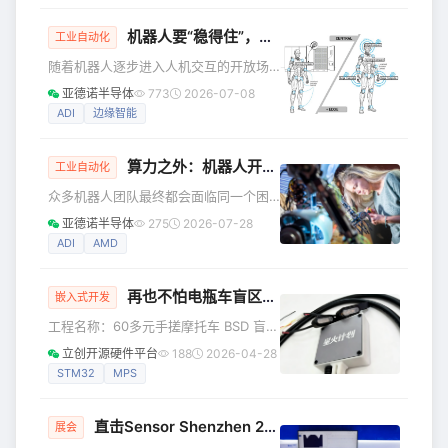
统，还是要优化现有系统，本指南都将
机器人要“稳得住”，核心难题是...
为您提供清晰的思路，让您能够自信地
工业自动化
开展工作。 为了正确理解GMSL通道，
随着机器人逐步进入人机交互的开放场
不妨从长度维度来看：键合线长几毫
景，明确感知、决策与控制模块的部署
亚德诺半导体
773
2026-07-08
米，PCB走线长几厘米，两者仅占整个
位置，对设备的稳定性、安全性、响应
ADI
边缘智能
引脚到引脚通道的极小部分，其余则是
能力及使用可信度至关重要。人形机器
长达数米的线缆。从串行器的引脚到解
人存在一项核心的全身控制难题：所有
串器的引脚，通
算力之外：机器人开发者为何需要“感知-控制-计算”一体化
关节、传感器与执行器必须协同运作，
工业自动化
以此维持机体平衡并完成定向动作。一
众多机器人团队最终都会面临同一个困
旦协同机制失效，机器人便会摔倒。 本
惑：明明芯片性能表现出色、基准测试
亚德诺半导体
275
2026-07-28
文将解析机器人智能的实际承载位置，
结果亮眼、技术演示也稳定流畅，可为
ADI
AMD
梳理中央计算单元、边缘系统与本地控
什么从实验室原型到真正可部署的机器
制模块的职能划分，并说明此类架构设
人产品，中间仍然需要长达18个月的时
计的核心意义。 实时性
再也不怕电瓶车盲区有人了！我用STM32，做了个雷达……
间？问题的关键往往不在处理器本身，
嵌入式开发
而在处理器之外的一切。 如今自主机器
工程名称：60多元手搓摩托车 BSD 盲区
人开发者面临的真正问题，并非哪款计
监测！ 工程作者：zaodianshane 前言
立创开源硬件平台
188
2026-04-28
算模块能提供最高的峰值吞吐能力，而
我希望做一个雷达。 在骑行的时候，只
STM32
MPS
是如何更快速地将一堆具有潜力的芯
要有车/人靠近盲区。 雷达就会亮灯提醒
片，变成一台能工作、能验证、能量产
我。 本文主要分享这个雷达的开源方
的机器人。 从微控制器
直击Sensor Shenzhen 2026！
ADI
前沿传感技术与
案！ 但在分享之前，俺想先说明一下 *
展会
其实我并不是专业做嵌入式这块的，我