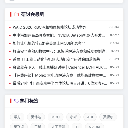
研讨会最新
WAIC 2026 RISC-V和物理智能论坛成功举办
08-04
中电港加速布局具身智能，NVIDIA Jetson机器人开发专场圆满落幕
07-27
如何让电机的“行动”完美跟上MCU的“思考”？
07-14
打造安全高效AI数据中心：恩智浦解决方案和成功案例详解 | 恩智浦创新技术峰会演讲精选 ⑦
07-11
首届 TI 工业自动化与机器人功能安全研讨会圆满落幕
05-23
会议就在明天！线上直播研讨会 | CadenceTECHTALK: Redefining Circuit Design Efficiency with ML-Driven EM Optimization
05-21
【在线座谈】Molex 大电流解决方案：赋能高效数据中心的未来
05-21
最后24小时！西安功率半导体论坛明日开讲，6位大咖+到场有礼
05-21
热门标签
华为
英伟达
MCU
小米
ADI
英特尔
英飞凌
三星
人工智能
TI
NVIDIA