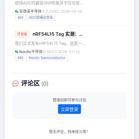
获得ADC的最佳SNR性能并不仅仅是给
先感受到压力。 单柜耗电增加，低压大电流开始吃力 功率固
ADC输入提供低噪声信号的问题，提供
亚德诺半导体
2,035
2026-05-16
定时，电压越
一个低噪声基准电压是同等重要。虽然
ADI
ADC信噪比优化
基准噪声在零标度没有影响，但是在全
标度，基准上的任何噪声在输出代码中
nRF54L15 Tag 实测：双天线、CR2032 供电，这块小板子跑起来到底怎么样？
都将是可见的。对于某个给定的ADC，
开发板
在零标度测量的动态范围(DR)之所以通
我们正式发布nRF54L15 Tag，这是一款
常比在全标度或接近全标度测量的信噪
结构紧凑、电池供电的标签原型开发平
Nordic半导体
653
2026-07-13
比(SNR)高出几个dB，原因即在于此。
台，搭载超低功耗无线 nRF54L15 SoC
ADI
Nordic Semiconductor
在ADC的SNR有可能超过140dB的过采
芯片。nRF54L15 Tag 是一款灵活的开
样应用中，提供一个低噪声基准电压是
发平台，可用于开发超低功耗资产标
签、蓝牙追踪器，以及兼容 Apple 查找
和 Google 查找中心的产品。它配备双
评论区
(0)
天线，可增强 Google 查找中心的精准
查找性能，并通过蓝牙信道探测实现更
稳定的测距。依托多传感器集成特性
登录后即可参与讨论
立即登录
暂无评论，快来抢沙发！