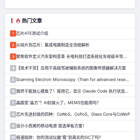
热门文章
芯片ATE测试介绍
1
从硅片到芯片：集成电路制造全流程解析
2
聚焦软件定义汽车架构变革 长电科技打造系统化车规级半导体封测能力
3
【技术干货】应用于高级驾驶辅助系统的图像传感器解决方案
4
Scanning Electron Microscopy（Train for advanced research）扫描电子显微镜介绍（二）
5
我终于能放心摸鱼了！我用它，显示 Claude Code 执行状态……
6
晶圆变“晶方”？AI封装火了，MEMS也能用吗？
7
芯片先进封装的四种：CoWoS、CoPoS、Glass Core与CoWoP
8
设计小而美的移动电源 首选单板方案！
9
极速陷阱：你的测试仪器“看”到真实的SiC了吗?
10