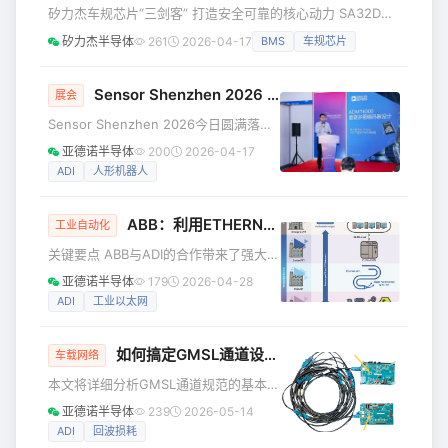
人工智能、工业电子、汽车电子热门领域的新产品，新技术、
矽力杰车规芯片“三剑客” 打造安全可靠的核心动力 SA32D
新方案。 🎯各领域
MCU + SA47321 PMIC + SA63122C AFE 在新能源智能汽
矽力杰半导体
261
2026-04-17
BMS
车规芯片
车浪潮席卷全球的当下，汽车已从单纯的代步工具，演变为融
合算力、电力与智能的移动终端。智能汽车的每一次平稳加
速、每一次精准转向，而这一切的核心支撑必不可少高性能车
Sensor Shenzhen 2026 专家视角丨解读下一代压力传感技术与人形机器人创新趋势
展会
规MCU芯片。 矽力杰半导体凭借深厚的技术积淀与对汽车电
Sensor Shenzhen 2026今日圆满落
子场景的深刻理解，历经三年重磅推出BM
幕，ADI不仅在展台秀出多款创新传感解
亚德诺半导体
200
2026-04-17
决方案（👉点击查看精彩Demo解
ADI
人形机器人
析），现场也有多位专家带来了极具洞
察力的演讲，深入剖析了ADI传感技术在
ABB：利用ETHERNET-APL共创更智能的过程自动化
机器人等热门领域的最新进展，并对未
工业自动化
来的技术演进和行业趋势进行了解读。
关键要点 ABB与ADI的合作带来了强大的
精彩演讲速览 以单芯片方案重塑多圈编
Ethernet-APL（高级物理层）技术，将
亚德诺半导体
179
2026-04-28
码器设计 在工业自动化应用中，多圈编
推动各类加工厂的工业自动化升级。
ADI
工业以太网
码器对于实现精确的角度测量和位置反
Ethernet-APL支持通过单根线缆实现高
馈至关重要。ADI产品市场经理
速数据传输与供电，即使在危险区域也
如何搞定GMSL通道设计？这份“避坑指南”请查收！
能稳定运行。 Ethernet-APL不仅能够简
车载网络
化安装并降低成本，而且能够提升大型
本文将详细分析GMSL通道规范的基本组
工业设施的可靠性。 借助实时诊断功能
成部分，探讨您需要了解的关键设计考
亚德诺半导体
239
2026-05-14
和无缝设备集成能力，运营人员能够高
量，并提供实用指导以帮助您避开常见
ADI
回波损耗
效开展维护与运营工作。 过
陷阱。无论您是首次设计支持GMSL的系