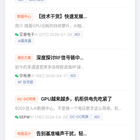
支柱。当尝试降低功耗、实现时序目标
并满足性能要求时，必须考虑测量信号
【技术干货】快速发展的AI服务器高压热插拔保护与遥测技术
链选择何种ADC架构类型：∑-Δ还是逐次
数据中心
逼近寄存器(SAR)。一旦选择了特定架
简介 随着GPU功耗的持续攀升，AI服务
构，系统设计人员便可创建所需的电路
器环境中的供电需求不断增长，其采用
艾睿电子
227
2026-07-29
ADI
以获得必要的系统性能。此时，设计人
的供电架构从48V向800V的转型变化，
员需要考虑其低功耗精密信号链的最重
AI服务器
驱动着AI数据中心基础设施的演进，这
要时序因素。 图1. 信号链时序考量
种高压架构为系统保护与监控带来了新
的挑战，尤其是在托盘带电插拔的过程
深度探讨RF信号链中的滤波器应用
通信方案
中。本文将为您介绍数据中心热插拔控
如今的多通道宽带多倍频程调谐RF接收
制器的未来发展趋势，以及ADI在高压热
器，通常需要消除不必要的阻塞信号，
插拔保护领域的持续创新成果。 数据中
中电港
192
2026-04-17
ADI
从而保持相关信号的保真度。滤波器在
心热插拔控制器的未来发展 随着AI工作
RF 信号链
减少这些不必要的信号上起到了重要作
负载不断加重，服务器环境中的GPU催
用，特别是在这些系统的接收器RF前端
和本振(LO)部分。本文将探讨RF信号链
GPU越来越多，机柜供电先吃紧了
DC-DC转换
中的滤波器，讨论阻塞信号的概念，回
800V进入AI数据中心，不是换一个电压数字这么简单。机柜
顾传统的滤波技术，然后介绍用于优化
功率上来以后，电怎么安全进柜，怎么一路降到GPU附近，
信号链性能的新产品解决方案。 为了不
EEPW
176
2026-04-29
DC-DC转换
ADI
发热和故障怎么处理，都会变成实际设计问题。 AI数据中心
断减小尺寸、重量、功率和成本，同时
最容易被看到的，还是GPU。 但一台台AI服务器装进机柜
提高或保持性能，RF系统设计人员有必
后，单个机柜里的GPU、加速卡和电源模块越来越多，整柜
告别基准噪声干扰，轻松提升6dB信噪比的实用技巧
电路设计
要评估信号链
耗电增加。线缆、连接器、母线、电源模块和散热系统很快会