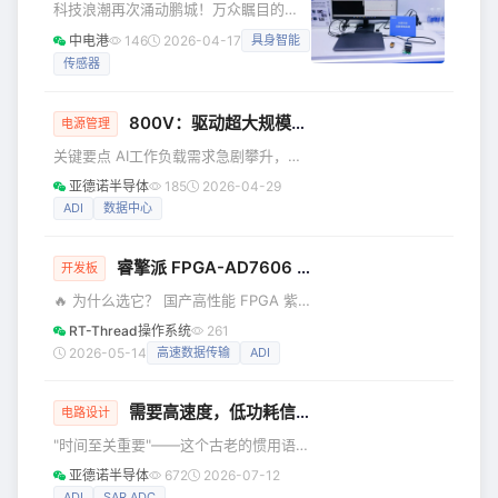
科技浪潮再次涌动鹏城！万众瞩目的
是做建筑工程管理这块工作的。可以说
Sensor Shenzhen 2026盛大开幕，全
中电港
146
2026-04-17
具身智能
是一个完全零基础的小白。*我都是近1
球传感器产业链的知名企业齐聚于此，
个月利用晚上下班时间看视频学习画板
传感器
共谋智能化变革的底层密码。作为全球
子做电路测试，看人家的
领先的半导体企业，ADI携旗下的前沿智
能感知与系统级控制方案重磅亮相，从
800V：驱动超大规模数据中心的未来
电源管理
机器人的精密运动到新能源的安全监
关键要点 AI工作负载需求急剧攀升，单
控，为各领域的数智化跃升注入强劲动
机柜功耗从120kW跃升至600kW-
能。 ADI展位号7B355 具身智能与精密
亚德诺半导体
185
2026-04-29
1MW，向800V架构转型势在必行，以此
运动控制 伴随通用机器人与高精密工业
ADI
数据中心
突破传统48V系统的物理极限。 得益于
机械的发展，系统对动态响应能力
成熟的生态系统、可靠的工程验证、可
睿擎派 FPGA-AD7606 扩展板 · 新品上架——工业级多通道数据采集，即插即用
控的安全特性以及对现有基础设施的兼
开发板
容性，48V架构依旧具备高度适用性。
🔥 为什么选它？ 国产高性能 FPGA 紫
热插拔控制器正转型升级为供电入口节
光同创 PGL22G，40nm 工艺，21K
RT-Thread操作系统
261
点与首道防线，可提供实时遥测数据、
LUT4 逻辑资源，板载 256MB DDR3 缓
2026-05-14
高速数据传输
ADI
支持预测性维护、优化容量规划，同时
存，支持 FlexBus/DSMC 高速并行总
提升能耗预测精度并实现主动
线。 工业级 8 通道同步采样 ADI
需要高速度，低功耗信号链选择SAR型还是∑-Δ型？
AD7606，16 位精度，每通道
电路设计
200kSPS，±5V/±10V 软件可配，1MΩ
"时间至关重要"——这个古老的惯用语可
高阻抗输入，内置 ±16.5V 钳位保护。
以应用于任何领域，但当应用于现实世
亚德诺半导体
672
2026-07-12
零 CPU 干预的高速传输 通过 DSMC/
界信号的采样时，它是我们工程学科的
ADI
SAR ADC