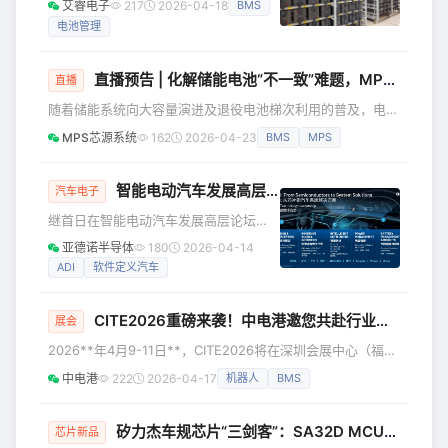
艾睿电子
217
2026-04-18
BMS
保护芯片，适用于高可靠性汽车应用和
电池管理
储能系统。最多可监控18个堆叠电池单
体，以满足48V及更高电压系统的要
求。芯片对每个电池的电压测量精度
直播预告 | 化解储能电池“不一致”难题，MPS主动均衡方案全解析
直播
高。该设备最多可以监控10个NTC。信
随着储能系统向大容量演进及退役电池梯次利用的普及，电池
息通过SPI通信或隔离接口VIF总线传
不一致性问题日益凸显，主动均衡成为提升系统寿命与安全的
输。 项目经验与问题解决 艾睿电子拥有
MPS芯源系统
162
2026-04-23
BMS
MPS
关键。 MPS凭借先进的模拟半导体工艺与对储能系统的深度
在支持大型车企软硬件开发测试的全套
洞察，推出业界领先的主动均衡解决方案，有效解决电池“木
经验。我们解决的问题： · 解决了BM
桶效应”，最大化系统效率与收益。 直播介绍 本次直播将深入
智能电动汽车发展高层论坛丨车芯协同共创，重塑未来智能出行
汽车电子
解析 ✅ MPS储能产品技术路标，展望未来演进方向 ✅ 主流主
继首日在智能电动汽车发展高层论坛
动均衡方案对比分析，助您快速选定最优架构 ✅ MPS主动均
(2026)展出E²B创新方案外，今日ADI汽
亚德诺半导体
180
2026-04-14
衡产
车业务全球副总裁Shalini Palmer在国际
ADI
软件定义汽车
论坛发表主旨演讲，围绕全球汽车产业
变革趋势分享了ADI从芯片到系统的技术
CITE2026重磅来袭！中电港邀您共赴行业盛会
升级路径以及本土化合作战略，进一步
展会
阐释ADI以创新与协同共创支撑智能出行
2026**年4月9-11日**，CITE2026将在深圳会展中心（福
可持续发展的产业主张，为全球智能电
田） 盛大启幕！中电港将全面展示从端到云的元器件应用创
中电港
222
2026-04-17
机器人
BMS
动化转型注入半导体产业的坚实力量。
新方案，欢迎莅临现场参观交流。 届时，中电港将携 NXP、
五大力量推动汽车产业变革 当前，汽车
ADI、Molex、Renesas、OmniVision、Qualcomm、领慧立
产业正迎来史上最为深刻
芯、Microchip、兆易创新等重量级合作伙伴，聚焦机器人、
矽力杰车规芯片“三剑客”：SA32D MCU、SA47321 PMIC、SA63122C AFE
芯片新品