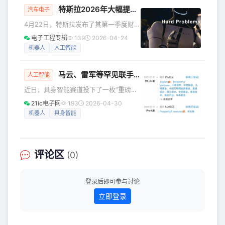
特斯拉2026年大幅提升资本支出250亿美元，重点流向几大领域
开发资源，着力打通AI与机器人产业壁
汽车电子
垒，搭建技术交流、场景对接与产业合
4月22日，特斯拉发布了其第一季度财
作的核心平台，汇聚全球行业同仁共话
报，并在随后的电话会议上宣布，公司
电子工程专辑
139
2026-04-24
智能机器人产业发展新机遇。 作为业界
将2026年的资本支出预期大幅上调至
机器人
人工智能
领先的半导体解决方案提供商，兆易创
250亿美元。这一数字不仅远超此前市场
新将携核心技术与产品亮相本次盛会。
预期的200亿美元，更是特斯拉往年年度
展
马云、雷军等罕见联手，30天狂砸30亿押注这家公司！
支出预算的三倍之多——相比之下，特
人工智能
斯拉2025年的资本支出为85亿美元，
近日，具身智能赛道投下了一枚“重磅炸
2024年为113亿美元。 这一激进的财务
弹”——成立仅两年多的千寻智能（杭
21ic电子网
193
2026-04-30
举措，标志着这家电动汽车巨头正以前
州）科技有限公司正式官宣完成新一轮
机器人
具身智能
所未有的决心，加速向人工智能（AI）
10亿元融资。 这次融资的领投方，正是
和机器人技术公司转型。 马斯克在财
雷军旗下的顺为资本，以及马云牵头的
云锋基金。两位科技大佬“同框”押注，这
在具身智能赛道实属罕见！ 更让人震惊
评论区
(0)
的是，这已经是千寻智能30天内的第二
笔大额融资了。就在今年2月份，该公司
刚刚拿下近20亿元融资。短短一个月累
登录后即可参与讨论
计吸金30亿元，资本抢筹的速度让人咋
立即登录
舌。