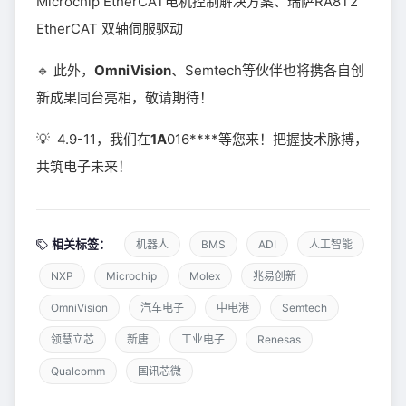
Microchip EtherCAT电机控制解决方案、瑞萨RA8T2
EtherCAT 双轴伺服驱动
🔹 此外，
OmniVision
、Semtech等伙伴也将携各自创
新成果同台亮相，敬请期待！
💡 4.9-11，我们在
1A
016****等您来！把握技术脉搏，
共筑电子未来！
相关标签：
机器人
BMS
ADI
人工智能
NXP
Microchip
Molex
兆易创新
OmniVision
汽车电子
中电港
Semtech
领慧立芯
新唐
工业电子
Renesas
Qualcomm
国讯芯微