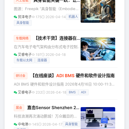
具身智能关键一跃：让AI真正“触碰”物理世界
人工智能
推动数据中心向高效、低碳方向发展。 最新的市场趋势报
图源：Freepik “具身智能（Embodied
告，概述数据中心的基础信息，分析AI加速与能源优化如何驱
Intelligence）”这个多少有点抽象的名
动数据中心
贸泽电子
175
2026-04-14
机器人
词在过去一年里出镜率极高。2025年更
具身智能
位列为中国的十大关键词Top 3。进入
2026年，马年的春晚上演了一波智能机
器人闹春晚的名场面：从行云流水的武
【技术干货】连接器在
汽车电子
的域控制单元扮演
车载网络
术功夫，到盘核桃、捡玻璃碎片、货架
在汽车电子电气架构由分布式电子控制
取物等精细化操作，再到生活化的叠衣
单元（ECU）走向域控制单元（Domain
服、串烤肠，他们全都轻松拿捏，动作
艾睿电子
197
2026-04-18
Control Unit, DCU）的演进过程中，连
灵巧且自然拟人。这进一步推高具身智
车载以太网
连接器
接器已不再只是“电气连接接口”，而是攸
能的话题热度。
关系统可靠性、数据传输能力、功能安
【在线座谈】
ADI
BMS
硬件和软件设计指南
全与整车可制造性的关键元器件。本文
研讨会
将为您介绍连接器在汽车DCU中所扮演
ADI BMS 硬件和软件设计指南 2026年4月16日 10:00-11:30
的核心角色，以及Molex（莫仕）
座谈简介 作为电池管理领域的领先企业，ADI 深耕 BMS 应用
艾睿电子
232
2026-04-18
BMS
ADI
DuraClik连接器的产品特性与优势。 连
多年，设计并不断优化了多款专用电池管理与监测 IC，以及
接器在汽车域控制单元中 扮演的关键角
软硬件系统解决方案，为能源存储和电动汽车客户提供可靠方
色 从系统层
案和设计参考。本次研讨会将分享 ADI 在 BMS 系统设计中的
直击Sensor Shenzhen 2026！
ADI
前沿传感技术与
展会
应用经验与挑战，涵盖系统设计的关键环节，包括通信、测
科技浪潮再次涌动鹏城！万众瞩目的
量、诊断以及软件工具，同时讨
Sensor Shenzhen 2026盛大开幕，全
中电港
145
2026-04-17
具身智能
球传感器产业链的知名企业齐聚于此，