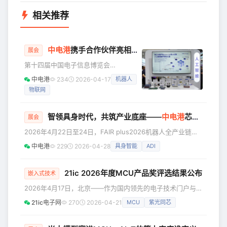
相关推荐
中电港
携手合作伙伴亮相CITE2026，以“AI+”为核心，解锁全领域元器件创新图景
展会
第十四届中国电子信息博览会
（CITE2026）于4月9日-11日在深圳会
中电港
234
2026-04-17
机器人
展中心（福田）举行。本届展会以“新技
物联网
术、新产品、新场景”为主题，汇聚全球
1200余家领军企业与创新团队，全面展
示电子信息全产业链创新成果。行业领
智领具身时代，共筑产业底座——
中电港
芯查查亮相FAIR plus2026
展会
先的元器件应用创新与现代供应链综合
2026年4月22日至24日，FAIR plus2026机器人全产业链接
服务平台中电港，携ADI、瑞萨、高通、
会在深圳会展中心（福田）9号馆盛大启幕。本届展会有优必
NVIDIA、NXP、Molex、Microchip、
中电港
229
2026-04-28
具身智能
ADI
选、宇树科技、智元/临界点、越疆等500多家机器人产业链
Semtech、豪威、小华半导体、领慧立
企业参与，是目前全球机器人产业最具影响力的技术与产业对
芯等核心合作伙伴，
接平台之一。中电港（股票代码：001287.SZ）芯查查重磅亮
21ic 2026年度MCU产品奖评选结果公布
嵌入式技术
相，不仅倾力打造了"机器人产业半导体联展区"，更联合深圳
2026年4月17日，北京——作为国内领先的电子技术门户与工
市机器人协会主办了"下一代机器人智能核心——'
程师社区，21ic电子网今日正式公布“21ic 2026年度MCU产
21ic电子网
270
2026-04-21
MCU
紫光同芯
品奖”评选结果。本次评选聚焦MCU在“应用定义芯片”时代的
垂直技术突破与行业贡献，不设单一“最佳产品奖”，而是根据