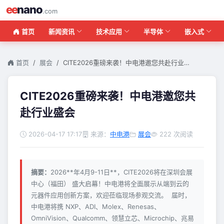
ee
nano
.com
首页
新闻资讯
技术应用
半导体
嵌入式
首页
展会
CITE2026重磅来袭！中电港邀您共赴行业…
CITE2026重磅来袭！中电港邀您共
赴行业盛会
2026-04-17 17:17
来源：
中电港
展会
222 次阅读
摘要：
2026**年4月9-11日**，CITE2026将在深圳会展
中心（福田） 盛大启幕！中电港将全面展示从端到云的
元器件应用创新方案，欢迎莅临现场参观交流。 届时，
中电港将携 NXP、ADI、Molex、Renesas、
OmniVision、Qualcomm、领慧立芯、Microchip、兆易