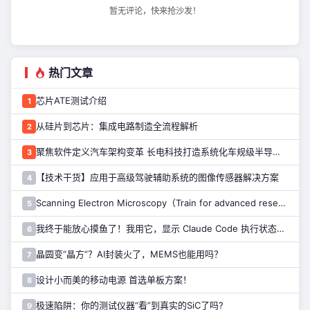
暂无评论，快来抢沙发！
热门文章
芯片ATE测试介绍
1
从硅片到芯片：集成电路制造全流程解析
2
聚焦软件定义汽车架构变革 长电科技打造系统化车规级半导体封测能力
3
【技术干货】应用于高级驾驶辅助系统的图像传感器解决方案
4
Scanning Electron Microscopy（Train for advanced research）扫描电子显微镜介绍（二）
5
我终于能放心摸鱼了！我用它，显示 Claude Code 执行状态……
6
晶圆变“晶方”？AI封装火了，MEMS也能用吗？
7
设计小而美的移动电源 首选单板方案！
8
极速陷阱：你的测试仪器“看”到真实的SiC了吗?
9