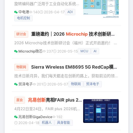
缘AI、机器人、工厂自动化、电力与能源管理、医疗健康等热
旋转编码器广泛用于工业自动化系统
门应用领域。大会将通过专家主题演讲、深度技术培训、实践
中。此类编码器的典型应用是电力机
课
中电港
140
2026-04-17
ADI
械，其中编码器连接到旋转轴，从而向
电机控制
控制系统提供反馈。虽然编码器的主要
用途是角度位置和速度测量，但系统诊
断和参数配置等其他特性也很常见。图1
重磅邀约｜2026
Microchip
技术创新研讨会（福州），与您共探 AI 与汽车工业新机遇
研讨会
显示了一个电机控制信号链，其利用RS-
2026 Microchip技术创新研讨会（福州）正式开启邀约！ 本
485收发器和微处理器连接绝对编码器
次研讨会将聚焦AI与汽车、工业技术的深度融合，深挖行业变
（ABS编码器）从机和工业伺服驱动器
Microchip微芯
237
2026-05-15
MCU
AI
革带来的全新发展机遇，诚邀行业同仁、研发工程师、企业技
主机，以实现对交流电机的闭环控制。
术伙伴齐聚现场，与 Microchip资深技术专家面对面交流，一
伺服驱动器和ABS编码器之间的RS-485
同探索智能、互联、安全领域的未来发展新方向。 本场技术
Sierra Wireless EM8695 5G RedCap模块在贸泽开售
物联网
通信链路通
创新研讨会将重点聚焦： ✅ AI与电动汽车推动的高效能源转
技术日新月异，我们每天都走在创新的路上，获取前沿的领域
换 ✅ AI时代MCU / MPU的开发新模式
知识，并转化为自己的成果，创造出更适合用户的产品。在这
贸泽电子
201
2026-05-07
物联网
贸泽电子
一路上，贸泽电子始终会伴你左右，并随时提供新的采购情
报，希望借此能为你带来更多创新和灵感。以下是本周新品情
报，请及时查收： 面向工业、消费及物联网应用 贸泽电子开
兆易创新
亮相FAIR plus 2026，全栈芯片赋能具身智能
展会
售Sierra Wireless/Semtech推出的新款EM8695 5G
4月22日至24日，FAIR plus 2026机器
RedCap模块。EM8695模块为无线工业传感器、
人全产业链接会将在深圳会展中心（福
兆易创新GigaDevice
192
田）9号馆盛大启幕。作为世界级机器人
2026-04-18
机器人
具身智能
开发制造技术领域的重要盛会，本次展
会聚焦机器人全产业链核心技术与优质