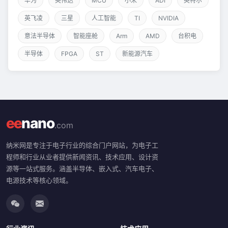
华为
英伟达
MCU
小米
ADI
英特尔
英飞凌
三星
人工智能
TI
NVIDIA
意法半导体
智能座舱
Arm
AMD
台积电
半导体
FPGA
ST
新能源汽车
ee
nano
.com
纳米网是专注于电子行业的综合门户网站，为电子工
程师和行业从业者提供新闻资讯、技术应用、设计资
源等一站式服务。涵盖半导体、嵌入式、汽车电子、
电源技术等核心领域。