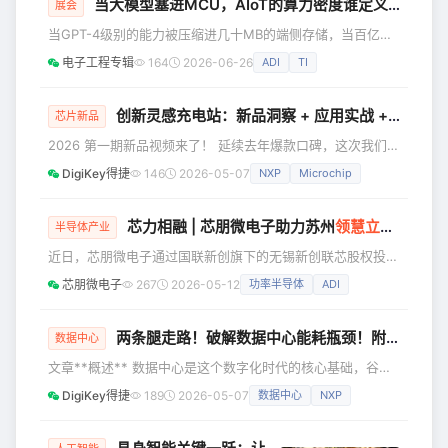
底层技术演进与应用长板，划分为多个专业赛道，旨在为广大
当大模型塞进MCU，AIoT的算力密度谁定义？
展会
设计工程师提供权威、实用的选型参考。 本次评选严格考察
当GPT-4级别的能力被压缩进几十MB的端侧存储，当百亿参
产品的量化参数（如主频、功耗、环路延迟、采样精度等
数大模型在Cortex-M系列MCU上实现实时推理，当TinyML
电子工程专辑
164
2026-06-26
ADI
TI
从"玩具Demo"变成"量产标配"——端侧AI不再是未来概念，
而是当下每个硬件工程师必须面对的选型现实。 更紧迫
的是"算力密度"的军备竞赛。联发科把端侧智能体能力做成可
创新灵感充电站：新品洞察 + 应用实战 + 反馈有好礼！
芯片新品
部署的工程体系，意法半导体的STM32N6加持AI手势识别并
2026 第一期新品视频来了！ 延续去年爆款口碑，这次我们带
实时控制灵巧手，芯片厂商正在重新
来了更硬核的技术干货。无论您是深耕电源管理，还是在布局
DigiKey得捷
146
2026-05-07
NXP
Microchip
智能边缘与机器人应用，这里都有您要的解决方案。 为什么
一定要看？ 专家级解读：复杂参数“翻译”成设计语言，即看即
懂 场景化拆解：从高性能到低功耗，从安全设计到高可靠
芯力相融 | 芯朋微电子助力苏州
领慧立芯
完成B
半导体产业
性，一应俱全 效率翻倍：帮您更快完成选型与方案验证，让
近日，芯朋微电子通过国联新创旗下的无锡新创联芯股权投资
创新落地少走弯路 2026**第一期精选新品视频精选** 多相
合伙企业(有限合伙)(以下简称“联芯基金”)成功助力苏州领慧
Bu
芯朋微电子
267
2026-05-12
功率半导体
ADI
立芯科技有限公司（以下简称“领慧立芯”）完成B轮近亿元融
资。 本轮融资由国联新创、石溪资本、亦庄投资等市场知名
机构和下游产业方共同参与，此次投资旨在助推领慧立芯高精
两条腿走路！破解数据中心能耗瓶颈！附完整报告
数据中心
度信号链芯片（AFE/ADC/DAC等产品）的研发升级、产能扩
文章**概述** 数据中心是这个数字化时代的核心基础，谷
大及市场拓展，进一步助力领慧立芯巩固在高精度信号链芯片
歌、亚马逊、脸书（Meta）、英伟达等科技巨头都需要数据
领域的
DigiKey得捷
189
2026-05-07
数据中心
NXP
中心的强大算力支持。然而，随着生成式AI的兴起，数据中心
面临算力密度提升与能耗激增的双重挑战。为应对这一趋势，
绿色转型成为突破口。通过AI**加速与能源优化**解决方案，