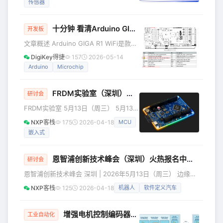
传感器
共谋智能化变革的底层密码。作为全球
领先的半导体企业，ADI携旗下的前沿智
能感知与系统级控制方案重磅亮相，从
十分钟 看清Arduino GIGA R1 WiFi开发板的无线功能及Wi-Fi 特性
开发板
机器人的精密运动到新能源的安全监
文章概述 Arduino GIGA R1 WiFi是款集
控，为各领域的数智化跃升注入强劲动
成板载 Wi-Fi®
能。 ADI展位号7B355 具身智能与精密
DigiKey得捷
157
2026-05-14
和 Bluetooth®connectivity 的Mega 形
运动控制 伴随通用机器人与高精密工业
Arduino
Microchip
态开发板，其无线功能基于
机械的发展，系统对动态响应能力
Murata**® LBEE5KL1DX-883 无线模块
FRDM实验室（深圳）火热报名中：参会可领免费开发板，速来！
**（核心芯片为 Cypress
研讨会
CYW4343W）实现，同时支持双无线协
FRDM实验室 5月13日（周三） 5月13
议独立或协同工作，适用于 IoT 通信、
日，恩智浦FRDM实验室就要在深圳和大
NXP客栈
175
2026-04-18
MCU
远程控制、数据传输等场景。 以下是无
家见面啦！ FRDM实验室是一个专为工
线功能的详细解析： 一、核心
嵌入式
程师打造的交流空间，通过专业培训、
现场实操和专家交流，让您亲身体验
FRDM开发板支持从原型设计到产品生产
恩智浦创新技术峰会（深圳）火热报名中，别错过！
研讨会
的全过程，助力您解锁工业、物联网及
恩智浦创新技术峰会 深圳 | 2026年5月13日（周三） 边缘
汽车领域可信边缘智能设计的无限可
AI、机器人和软件定义汽车……驱动这些风口应用，需要哪些
能。 诚邀您莅临FRDM实验室，活动中
NXP客栈
125
2026-04-18
机器人
软件定义汽车
硬核的“芯”科技？5月13日，来2026年恩智浦创新技术峰会
您可以： 参加FRDM技术课程，获取新
（深圳）找答案！ 本届峰会汇聚行业前沿的赋能技术与实践
知 与恩智浦家直接沟通，实
经验，聚焦汽车电子架构、汽车雷达、电气化、互联汽车、边
增强电机控制编码器应用的通信可靠性和性能
工业自动化