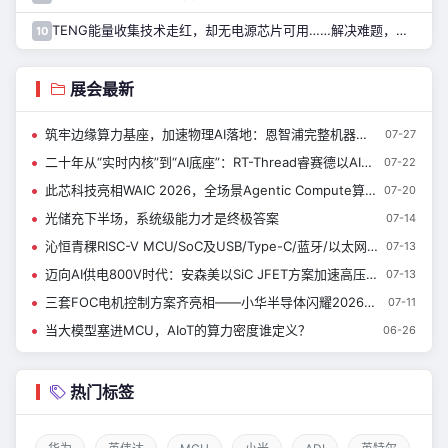
TENG能量收集技术走红，却无电源芯片可用……解决难题，只需一招！
10
展会最新
筑牢边缘算力基座，加速物理AI落地：恩智浦完整机器人技术生态，来了解一下~
07-27
二十年从“实时内核”到“AI底座”：RT-Thread睿赛德以AIOS亮相WAIC 定义端侧智能新范式|新闻速递
07-22
此芯科技亮相WAIC 2026，全场景Agentic Compute算力矩阵首秀上海
07-20
光储充下半场，系统级能力才是终极答案
07-14
沁恒青稞RISC-V MCU/SoC及USB/Type-C/蓝牙/以太网接口芯片亮相慕展
07-13
迈向AI供电800V时代：安森美以SiC JFET方案加速高压电源转换升级
07-13
三套FOC电机控制方案齐亮相——小华半导体闪耀2026慕尼黑上海电子展
07-11
当大模型塞进MCU，AIoT的算力密度谁定义？
06-26
热门标签