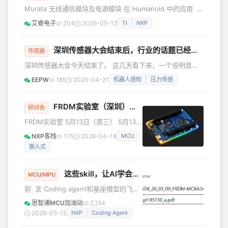
性，一应俱全 效率翻倍：帮您更快完成选型与方案验证，让
Murata 无线通信模块及电源模块 在 Humanoid 中的应用
创新落地少走弯路 2026**第一期精选新品视频精选** 多相
2026年6月4日 10:00-11:30 座谈简介 随着 Humanoid
Bu
艾睿电子
204
2026-05-13
TI
NXP
Robot (类人型机器人) 由研发阶段逐步走向实际应用，稳定
可靠的无线通信及高效的电源管理是其中一项的关键技术。本
次网络研讨会将介绍村田村田制作所 (Murata) 的
深圳传感器大会结束后，行业的话题已经变了
传感器
Connective Module 无线通信模块 (包括 Wi‑Fi®、超宽
深圳传感器大会今天结束了。 这几天看下来，一个很明显的
感受是，传感器行业现在已经不按老路子表达自己了。会场里
EEPW
185
2026-04-21
机器人感知
压力传感
当然还有芯片、封测、材料、器件这些传统内容，但台上讲得
更多的，已经是机器人感知、工业状态监测、压力传感、算力
基础设施这些更靠近应用端的方向。 这说明一件事：传感器
FRDM实验室（深圳）火热报名中：参会可领免费开发板，速来！
研讨会
正在离系统更近。以前大家更习惯从参数、精度、封装这些角
FRDM实验室 5月13日（周三） 5月13
度去看它，现在不一样了。机器人要更细的触觉和位置反馈，
日，恩智浦FRDM实验室就要在深圳和大
工业设备要更早发现异常
NXP客栈
175
2026-04-18
MCU
家见面啦！ FRDM实验室是一个专为工
嵌入式
程师打造的交流空间，通过专业培训、
现场实操和专家交流，让您亲身体验
FRDM开发板支持从原型设计到产品生产
这些skill，让AI学会编译代码，SWD烧写调试，串口收发，逻分抓波形。一句话，完成几天的工作
MCU/MPU
的全过程，助力您解锁工业、物联网及
前 言 Coding agent和基座模型的飞速
汽车领域可信边缘智能设计的无限可
发展，极大的提高了前后端开发效率，
能。 诚邀您莅临FRDM实验室，活动中
恩智浦MCU加油站
2,154
而嵌入式MCU软件开发，由于环境复
您可以： 参加FRDM技术课程，获取新
2026-05-15
NXP
Coding Agent
杂，并且需要通过各种硬件设备（调试
知 与恩智浦家直接沟通，实