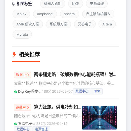
相关标签：
机器人感知
NXP
电源管理
Molex
Amphenol
onsemi
自主移动机器人
AMR 解决方案
系统级方案
艾睿电子
Altera
Murata
相关推荐
两条腿走路！破解数据中心能耗瓶颈！附完整报告
数据中心
文章**概述** 数据中心是这个数字化时代的核心基础，谷
歌、亚马逊、脸书（Meta）、英伟达等科技巨头都需要数据
DigiKey得捷
189
2026-05-07
数据中心
NXP
中心的强大算力支持。然而，随着生成式AI的兴起，数据中心
面临算力密度提升与能耗激增的双重挑战。为应对这一趋势，
绿色转型成为突破口。通过AI**加速与能源优化**解决方案，
算力狂飙，供电冷却如何跟上？解读面向未来的数据中心智能策略
数据中心
推动数据中心向高效、低碳方向发展。 最新的市场趋势报
随着数据中心为满足日益增长的工作负
告，概述数据中心的基础信息，分析AI加速与能源优化如何驱
载需求而在单位面积内集成更多计算能
贸泽电子
237
2026-04-14
动数据中心
力，如何为各类IT设备、冷却技术及其他
数据中心
电源管理