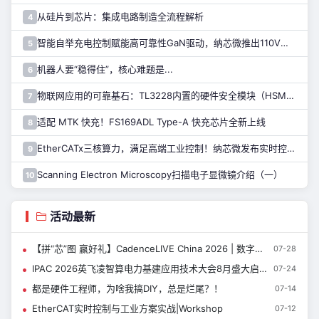
从硅片到芯片：集成电路制造全流程解析
4
智能自举充电控制赋能高可靠性GaN驱动，纳芯微推出110V半桥驱动芯片NSD2123
5
机器人要“稳得住”，核心难题是...
6
物联网应用的可靠基石：TL3228内置的硬件安全模块（HSM）详解
7
适配 MTK 快充！FS169ADL Type-A 快充芯片全新上线
8
EtherCATx三核算力，满足高端工业控制！纳芯微发布实时控制MCU/DSP NS800RTA7系列
9
Scanning Electron Microscopy扫描电子显微镜介绍（一）
10
活动最新
【拼“芯”图 赢好礼】CadenceLIVE China 2026 | 数字设计与签核技术专题
07-28
IPAC 2026英飞凌智算电力基建应用技术大会8月盛大启幕
07-24
都是硬件工程师，为啥我搞DIY，总是烂尾？！
07-14
EtherCAT实时控制与工业方案实战|Workshop
07-12