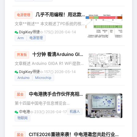
建筑系统供电，正逐渐成为制约其发展
的关键因素。麦肯锡预测，2023年至
几乎不用编程！用这款PD控制器可以快速实现100 W USB PD电源！
2030年间全球数据中心容量需求将以每
电源管理
年19%至22%的速度增长，达到171至
文章**概述** 本文概述了PD系统的核心
219千兆瓦的规模。[1] 这种激增主要由
要求。然后介绍onsemi的
DigiKey得捷
175
2026-04-14
人工智能工作负载驱动。相比传统应
FUSB5101MNTWGPD控制器，并展示
Arm
电源管理
用，AI工作负载的能耗明显更高，从而
如何使用评估板、开发软件、编程/调试
加速了对热效应缓解方案的需求——因
适配器和 PD协议分析仪对预编程控制器
十分钟 看清Arduino GIGA R1 WiFi开发板的无线功能及Wi-Fi 特性
固件开启快速配置。 随着通用串行总
开发板
线 Type-C (USB-C) 端口越来越普遍，
文章概述 Arduino GIGA R1 WiFi是款集
许多用户都依赖这种端口为各种连接设
成板载 Wi-Fi®
DigiKey得捷
157
2026-05-14
备提供更高水平的电源。不过，USB-C
和 Bluetooth®connectivity 的Mega 形
Arduino
Microchip
规范将“仅限 Type-C”设备的基本电源限
态开发板，其无线功能基于
制为最大 1
Murata**® LBEE5KL1DX-883 无线模块
中电港携手合作伙伴亮相CITE2026，以“AI+”为核心，解锁全领域元器件创新图景
**（核心芯片为 Cypress
展会
CYW4343W）实现，同时支持双无线协
第十四届中国电子信息博览会
议独立或协同工作，适用于 IoT 通信、
（CITE2026）于4月9日-11日在深圳会
中电港
233
2026-04-17
机器人
远程控制、数据传输等场景。 以下是无
展中心（福田）举行。本届展会以“新技
线功能的详细解析： 一、核心
物联网
术、新产品、新场景”为主题，汇聚全球
1200余家领军企业与创新团队，全面展
示电子信息全产业链创新成果。行业领
CITE2026重磅来袭！中电港邀您共赴行业盛会
展会