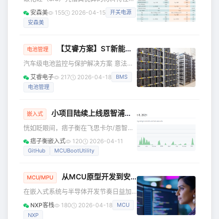
为系统设计中的关键组成部分。将核心
在服务器、工业电源等关键领域掀起技
安森美
155
2026-04-15
开关电源
控制功能与电源管理功能集成于单一器
术变革浪潮。本教程聚焦 SiC 尤其是
件中的电机驱动器，能够显著加快设计
安森美
SiC JFET 系列器件，从碳化硅如何重构
开发进程。集成式电机驱动器不仅可以
电源设计逻辑出发，剖析其在工业与服
简化系统设计、减少元器件
务器电源场景的应用价值。 本文将介绍
【艾睿方案】ST新能源汽车BMS解决方案L9965A调试笔记
电池管理
利用 SiC CJFET替代超结 MOSFET以及
汽车级电池监控与保护解决方案 意法半
开关电源应用。 1 利用 SiC CJFET替代
导体 L9965A 是一款锂离子电池监测和
超结 MOSFET 安森美与竞品对比 本表
艾睿电子
217
2026-04-18
BMS
保护芯片，适用于高可靠性汽车应用和
对比了安森美（onsemi） El
电池管理
储能系统。最多可监控18个堆叠电池单
体，以满足48V及更高电压系统的要
求。芯片对每个电池的电压测量精度
小项目陆续上线恩智浦官方Github
嵌入式
高。该设备最多可以监控10个NTC。信
恍如眨眼间，痞子衡在飞思卡尔/恩智浦
息通过SPI通信或隔离接口VIF总线传
已经工作 8 年多了，前 5 年主要是在软
输。 项目经验与问题解决 艾睿电子拥有
痞子衡嵌入式
120
2026-04-11
件团队，最近 3 年在系统团队。所处团
在支持大型车企软硬件开发测试的全套
GitHub
MCUBootUtility
队不同，工作思维也不同，自从转到系
经验。我们解决的问题： · 解决了BM
统团队，开始跟客户打起交道，对待问
从MCU原型开发到安全部署仅需6步！速来申请开发板，体验强大的SEC工具！
题和解决问题的立场都发生了明显变
MCU/MPU
化，尽量都想着从让客户舒服的角度去
在嵌入式系统与半导体开发节奏日益加
处理问题。 在系统团队这三年多来，基
快的现如今，时间永远至关重要，而安
NXP客栈
180
2026-04-18
MCU
本上每年都会做一个小项目，2018 年做
全性始终是首要任务。在这样的背景
的是 MCUBootUtility（一站式下载工
NXP