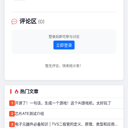
下，MCUXpresso安全配置工具 (SEC
具），2019 年做了 M
工具) 的最新更新无疑为工程师和开发人
员带来了真正的推动力——如今，您只
需点击6次即可创建安全镜像，从而帮助
评论区
(0)
保护您的项目。 全新的工作区界面 SEC
工具中的全新工作区界面在设计时充分
考虑了效率和易用性。无论您是经验丰
登录后即可参与讨论
富的开发人员，还是刚刚接触安全配置
立即登录
的
暂无评论，快来抢沙发！
热门文章
开源了！一句话，生成一个游戏！这个AI游戏机，太好玩了
1
芯片ATE测试介绍
2
电子元器件必备知识 | TVS二极管的定义、原理、类型和应用优势
3