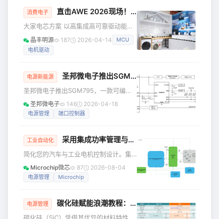
器，逻辑分析仪，USB-to-TTL模块等
直击AWE 2026现场！晶丰明源携智慧家电全场景解决方案精彩亮相
等）帮助调试和烧录，即使使用了
消费电子
codex/claude code这种顶级的coding
大家电芯方案 以高集成高可靠驱动能效
agent，也让人感觉有点美中不足。 本
升级 展会现场，晶丰明源展出了多款针
晶丰明源
187
2026-04-14
MCU
文将会演示利用skill，一句话让AI从零开
对冰箱、空调、洗衣机、烘干机等大家
始，实现MCXA344对Ardui
电机驱动
电应用的多款明星电源方案。 基于
LKS32MC07x系列MCU 高性价比空调
外机控制方案 晶丰明源提供从MCU、辅
圣邦微电子推出SGM795：全集成、可编程USB Type-C端口控制器，赋能高效电源传输
电源新能源
助电源、PFC控制、双电机驱动到控制
圣邦微电子推出SGM795，一款可编程
软件的系统级全套解决方案。该方案
USB Type-C端口控制器。该器件可应用
MCU采用LKS32MC07x系列高性能
圣邦微电子
146
2026-04-18
于手机和平板电脑。 SGM795是一款符
MCU，96MHz Arm Cortex-M0+DSP
电源管理
端口控制器
合最新USB Type-C和PD 3.2标准的
双核架构，配合丰富
USB Type-C端口控制器（TCPC）。作
采用集成功率管理与保护功能的电机驱动器的优势
为支持双角色功能的端口控制器，它可
工业自动化
灵活配置为主机、设备或DRP模式，实
简化您的汽车与工业电机控制设计。集
现连接/断开检测、有源线缆识别以及电
成式电机驱动器正在改变汽车和工业电
Microchip微芯
87
2026-08-04
流能力的广播与检测。 芯片内部高度集
机控制设计方式。了解这些器件如何简
电源管理
Microchip
成VBUS和VCONN电源控制、USB Ty
化设计、提升可靠性并加快产品上市速
度。 在当今快速发展的汽车与工业市场
碳化硅赋能浪潮教程：利用 SiC CJFET替代超结 MOSFET
中，对紧凑、高效且可靠的电机控制解
电源管理
决方案的需求日益增长，这些方案已成
碳化硅（SiC）凭借其优异的材料特性，