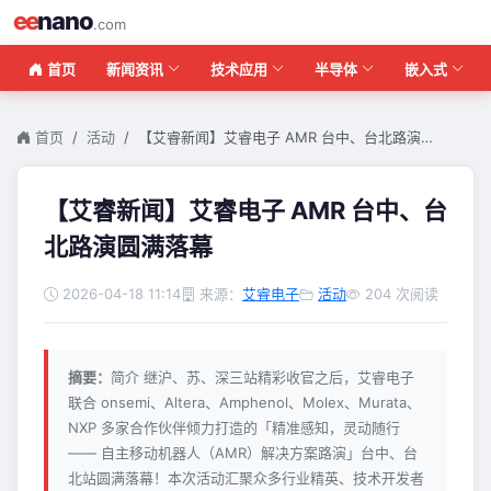
ee
nano
.com
首页
新闻资讯
技术应用
半导体
嵌入式
首页
活动
【艾睿新闻】艾睿电子 AMR 台中、台北路演…
【艾睿新闻】艾睿电子 AMR 台中、台
北路演圆满落幕
2026-04-18 11:14
来源：
艾睿电子
活动
204 次阅读
摘要：
简介 继沪、苏、深三站精彩收官之后，艾睿电子
联合 onsemi、Altera、Amphenol、Molex、Murata、
NXP 多家合作伙伴倾力打造的「精准感知，灵动随行
—— 自主移动机器人（AMR）解决方案路演」台中、台
北站圆满落幕！本次活动汇聚众多行业精英、技术开发者