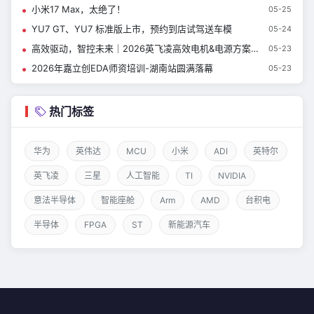
小米17 Max，太绝了！
05-25
YU7 GT、YU7 标准版上市，预约到店试驾送车模
05-24
高效驱动，智控未来｜2026英飞凌高效电机&电源方案技术日即将开启
05-23
2026年嘉立创EDA师资培训-湖南站圆满落幕
05-23
热门标签
华为
英伟达
MCU
小米
ADI
英特尔
英飞凌
三星
人工智能
TI
NVIDIA
意法半导体
智能座舱
Arm
AMD
台积电
半导体
FPGA
ST
新能源汽车