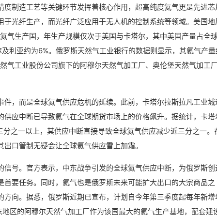
精度制造工艺等关键环节发挥着核心作用，超高纯度氦气更是先进芯
用于光纤生产，而光纤广泛应用于无人机的控制系统等领域。美国地
大氦气生产国，年生产规模仅次于美国与卡塔尔，其中美国产量占全
阿尔及利亚约为6%。俄罗斯天然气工业银行的数据则显示，其氦气产量
天然气工业股份公司旗下的阿穆尔天然气加工厂、奥伦堡天然气加工
事件，而是全球氦气供应危机的延续。此前，卡塔尔拉斯拉凡工业城
的供应中断已导致氦气在全球期货市场上的价格飙升。据统计，卡塔
全球三分之一以上，其供应中断直接导致全球氦气供应减少近三分之一。
其出口管制无疑会让全球氦气供应雪上加霜。
的信号。官方表示，中东战争引发的全球氦气供应中断，为俄罗斯创
是首要任务。同时，氦气也是俄罗斯未来可能扩大出口的大宗商品之
的方向。据悉，俄罗斯近期已宣布，计划自今年第三季度起每年新增
远东地区的阿穆尔天然气加工厂作为该国最大的氦气生产基地，配套建