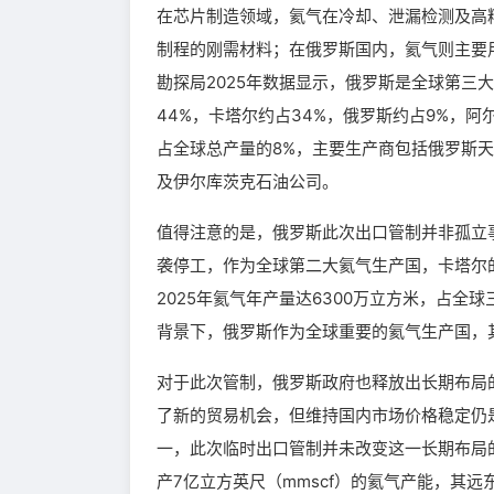
在芯片制造领域，氦气在冷却、泄漏检测及高
制程的刚需材料；在俄罗斯国内，氦气则主要
勘探局2025年数据显示，俄罗斯是全球第三
44%，卡塔尔约占34%，俄罗斯约占9%，
占全球总产量的8%，主要生产商包括俄罗斯
及伊尔库茨克石油公司。
值得注意的是，俄罗斯此次出口管制并非孤立
袭停工，作为全球第二大氦气生产国，卡塔尔
2025年氦气年产量达6300万立方米，占
背景下，俄罗斯作为全球重要的氦气生产国，
对于此次管制，俄罗斯政府也释放出长期布局
了新的贸易机会，但维持国内市场价格稳定仍
一，此次临时出口管制并未改变这一长期布局
产7亿立方英尺（mmscf）的氦气产能，其