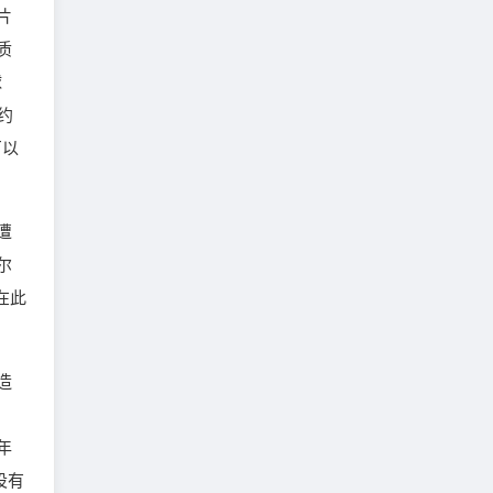
片
质
球
约
厂以
遭
尔
在此
造
年
设有