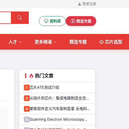
登录
注册
资料库
精选专题
人才
更多频道
精选专题
芯片选型
热门文章
芯片ATE测试介绍
1
从硅片到芯片：集成电路制造全流程解析
2
聚焦软件定义汽车架构变革 长电科技打造系统化车规级半导体封测能力
3
重
Scanning Electron Microscopy（Train for advanced research）扫描电子显微镜介绍（二）
4