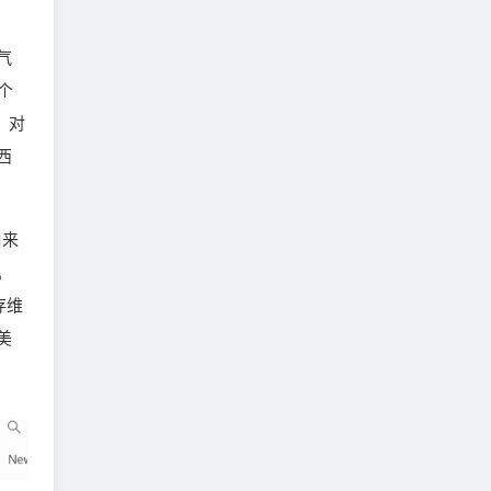
气
0个
。对
西
。
口来
。
存维
美