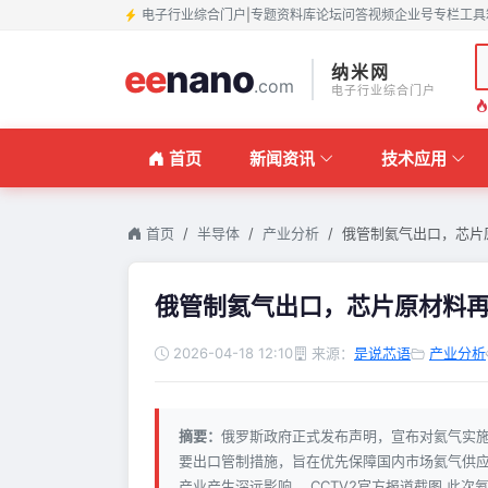
电子行业综合门户
|
专题
资料库
论坛
问答
视频
企业号
专栏
工具
ee
nano
纳米网
.com
电子行业综合门户
首页
新闻资讯
技术应用
首页
半导体
产业分析
俄管制氦气出口，芯片
俄管制氦气出口，芯片原材料
2026-04-18 12:10
来源：
是说芯语
产业分析
摘要：
俄罗斯政府正式发布声明，宣布对氦气实施
要出口管制措施，旨在优先保障国内市场氦气供
产业产生深远影响。 CCTV2官方报道截图 此