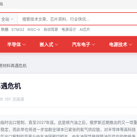
箱
全站
热搜:
STM32
RISC-V
自动驾驶
电源设计
AI芯片
半导体
嵌入式
汽车电子
电源技术
原材料再遇危机
再遇危机
197 次阅读
临时出口管制，直至2027年底。这是继汽油之后，俄罗斯近期推出的又一项
应稳定，而此举也将进一步加剧全球本已紧张的氦气供应链，对半导体等高科技
次氦气出口管制的背景与中东冲突密切相关，中东冲突导致保障油气供应的传统海