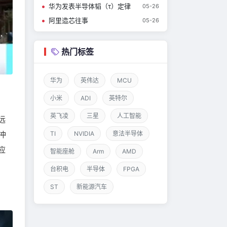
华为发表半导体韬（τ）定律
05-26
阿里造芯往事
05-26
热门标签
华为
英伟达
MCU
小米
ADI
英特尔
英飞凌
三星
人工智能
远
冲
TI
NVIDIA
意法半导体
应
智能座舱
Arm
AMD
台积电
半导体
FPGA
ST
新能源汽车