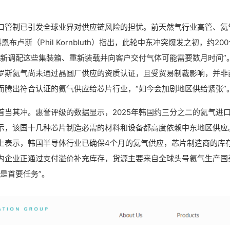
口管制已引发全球业界对供应链风险的担忧。前天然气行业高管、氦
ng总裁科恩布卢斯（Phil Kornbluth）指出，此轮中东冲突爆发之初，约20
重新调配这些集装箱、重新装载并向客户交付气体可能需要数月时间”
罗斯氦气尚未通过晶圆厂供应的资质认证，且受贸易制裁影响，并非
而腾出符合认证的氦气供应给芯片行业，“如今会加剧地区供给紧张”
当其冲。惠誉评级的数据显示，2025年韩国约三分之二的氦气进
示，该国十几种芯片制造必需的材料和设备都高度依赖中东地区供应
上表示，韩国半导体行业已确保4个月的氦气供应，芯片制造商的库
内企业正通过支付溢价补充库存，货源主要来自全球头号氦气生产国
是首要任务”。