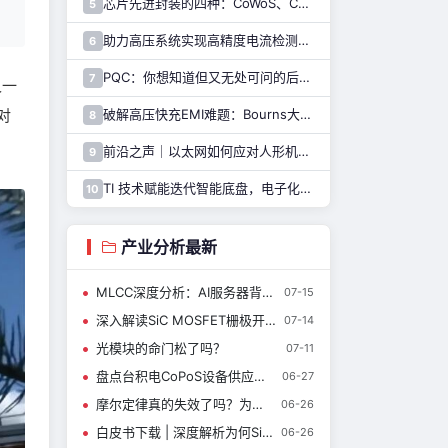
芯片先进封装的四种：CoWoS、CoPoS、Glass Core与CoWoP
5
助力高压系统实现高精度电流检测，纳芯微推出NSM2051集成式霍尔电流传感器
6
PQC：你想知道但又无处可问的后量子密码干货都在这里了
7
又一
对
破解高压快充EMI难题：Bourns大电流车规电感解决方案
8
前沿之声｜以太网如何应对人形机器人通信挑战—— TI 以太网产品系列助力解决
9
TI 技术赋能迭代智能底盘，电子化重构整车行驶逻辑与驾乘体验
10
产业分析最新
MLCC深度分析：AI服务器背后的“小电容”，为什么正在被重新定价？
07-15
深入解读SiC MOSFET栅极开关不稳定性(GSI)
07-14
光模块的命门松了吗？
07-11
盘点台积电CoPoS设备供应链核心玩家
06-27
摩尔定律真的失效了吗？为什么先进封装成了新的性能杠杆？
06-26
白皮书下载 | 深度解析为何SiC MOSFET必须构建专属可靠性验证方法？
06-26