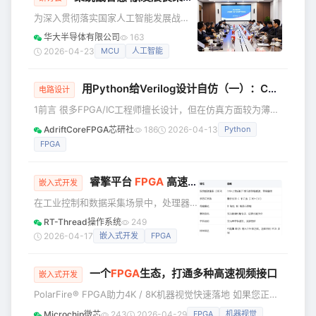
的突破，为此，高云半导体与长期合作
为深入贯彻落实国家人工智能发展战
伙伴——国内领先的第三方验证分析服
略，系统推进公司AI战略布局，充分发
华大半导体有限公司
163
务机构苏试宜特共同举行了庆贺仪式暨
挥统一战线凝聚人心、汇聚力量的强大
2026-04-23
MCU
人工智能
战略合作研讨会。 苏试宜特可靠度工程
法宝作用，近日，华大半导体召开“爱企
部部长蔡甦谷向
业 献良策 做贡献”主题活动暨AI浪潮下
用Python给Verilog设计自仿（一）：Cocotb环境初探
的“芯思考”研讨会。公司党委书记、董事
电路设计
长孙劼出席会议并讲话，副总经理赵
1前言 很多FPGA/IC工程师擅长设计，但在仿真方面较为薄
毅，各部门主要负责人及各所投资企业
弱。我认为主要问题在于，完整的仿真实现学习成本较高，如
AdriftCoreFPGA芯研社
186
2026-04-13
Python
的30余名党内外专家骨干参会。 孙劼指
学习UVM需要掌握大量新的内容。而单纯使用Verilog自仿又
出，人工智能是培育发展新质生产力的
FPGA
难以满足需求，以报文仿真为例，我们需要解析报文，若仅依
核心引擎，更是公司实现从“跟跑”向“并
赖Verilog自仿，就相当于要自己编写一个报文解析模块，工
跑”
作量非常庞大。而Python在数据处理方面则更加高效，如果
睿擎平台
FPGA
高速通信：DSMC 总线读写实战
嵌入式开发
加以利用，完全可以快速构建一个完整的仿真模型。Coc
在工业控制和数据采集场景中，处理器
与 FPGA 之间的高速数据交换是一个常
RT-Thread操作系统
249
见需求。传统方案通常采用 SPI（速度受
2026-04-17
嵌入式开发
FPGA
限，一般 &lt; 10Mbps）或 PCIE（带宽
高但引脚多、设计复杂）。有没有一种
一个
FPGA
生态，打通多种高速视频接口
方案，既能达到 几十 MB/s 的带宽，又
嵌入式开发
只需要少量引脚，设计简单？ 今天分享
PolarFire® FPGA助力4K / 8K机器视觉快速落地 如果您正在
一个基于 睿擎派 RC3506 的方案——利
做高速成像或机器视觉系统开发，那么好消息来了——只用一
Microchip微芯
243
2026-04-29
FPGA
机器视觉
用 RK3506 芯片内置