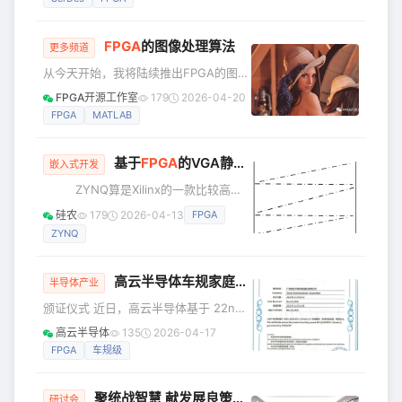
识别前端处理作用：这是预加重最经典
晓。广东高云半导体科技股份有限公司
和最重要的应用。平衡频
（以下简称“高云半导体”）凭借其在车规
FPGA
的图像处理算法
级芯片领域的技术创新与市场突破，成
更多频道
功斩获“2025电子元器件行业优秀汽车电
从今天开始，我将陆续推出FPGA的图像
子芯片国产品牌企业奖”。 此次获奖的核
处理算法，并且包括matlab的图像处理
FPGA开源工作室
179
2026-04-20
心产品——GW5AT-LV138UG324AA0
算法与建模。
FPGA
MATLAB
高性能车规级FPGA，代表了国产大容量
车规芯片的里程碑式
基于
FPGA
的VGA静态图片显示
嵌入式开发
ZYNQ算是Xilinx的一款比较高端
的板子了，上面有以太网接口、
硅农
179
2026-04-13
FPGA
USB2.0/OTG、HDMI双向接口，SD卡
ZYNQ
槽，而且板子内部还嵌入了ARM，上面
可以跑linux，价格也不菲。刚开始查了
一下手册了解到板子晶振是50Mhz，然
高云半导体车规家庭又增新成员，22nm GW5AT-LV60UG225A0成功通过AEC-Q100认证
半导体产业
后试了半天就是没有把VGA驱动起来，
颁证仪式 近日，高云半导体基于 22nm
后来在仔细查了一下手册，这款板子在
先进工艺平台打造的车规级 FPGA 产品
某种情况下板子提供的是125Mhz引脚为
高云半导体
135
2026-04-17
——GW5AT-LV60UG225A0，成功通
L16，然而我不知道怎么用50Mhz，那就
FPGA
车规级
过国际公认的汽车电子可靠性标准 AEC-
直接
Q100 Grade 1认证。这标志着高云半导
聚统战智慧 献发展良策｜华大半导体召开AI浪潮下的“芯思考”研讨会
体在汽车电子领域取得了又一里程碑式
研讨会