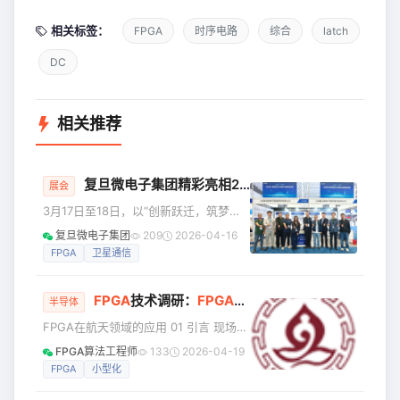
相关标签：
FPGA
时序电路
综合
latch
DC
相关推荐
复旦微电子集团精彩亮相2026第二届商业航天产业发展大会暨商业航天展
展会
3月17日至18日，以“创新跃迁，筑梦太
空”为主题的2026第二届商业航天产业发
复旦微电子集团
209
2026-04-16
展大会暨商业航天展，在深圳国际会展
FPGA
卫星通信
中心（宝安新馆）成功举办。上海复旦
微电子集团股份有限公司携抗辐照系列
FPGA
技术调研：
FPGA
在航天领域的应用
产品与解决方案精彩亮相。 作为汇聚商
半导体
业航天顶尖专家与领军企业的高端平
FPGA在航天领域的应用 01 引言 现场可
台，大会吸引了200+参展企业、
编程门阵列 ( Field Programmable
FPGA算法工程师
133
2026-04-19
10000+观众，集中呈现商业航天领域的
Gate Arrays，FPGA)是一种可编程使用
FPGA
小型化
最新技术成果，打造了高水平学术交流
的信号处理器件，用户可通过改变配置
与产业合作场景。 本次展会，复旦微电
信息对其功能进行定义，以满足设计需