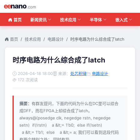
ee
nano
.com
首页
新闻资讯
技术应用
半导体
嵌入式
首页
技术应用
电路设计
时序电路为什么综合成了latch
时序电路为什么综合成了latch
2026-04-18 18:00
来源：
处芯积律
电路设计
172 次阅读
摘要：
有群友提问，下面的代码为什么在DC里可以综合
成DFF，而在FPGA上却综合成了latch。
always@(posedge clk, negedge rstn, negedge
setn) if(!rstn) a &lt;= 1'b0; else if(!setn)
a &lt;= 1'b1; else a &lt;= a; 我们可以看到这段代码
有两个特别之处： 同时有异