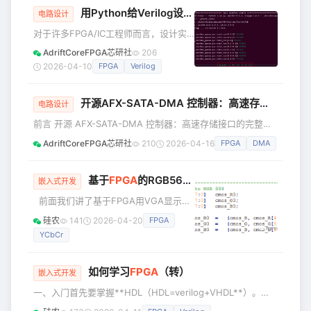
子展出
用Python给Verilog设计自仿进阶：
FPGA
仿真如
求。与传统数字电路系统相比，FPGA具
电路设计
有可编程、高集成度、高速和高可靠性
对于许多FPGA/IC工程师而言，设计实
等优点，通过配置器件内部的逻辑功能
现游刃有余，验证仿真却常成短板——
AdriftCoreFPGA芯研社
206
和输入/输出端口，将原来电路板级的设
传统验证方法面临两难困局：学习UVM
2026-04-10
FPGA
Verilog
计放在芯片中进行，提高了电路性能，
需投入大量时间成本，而纯Verilog自仿
降低了
又会陷入重复造轮子的低效循环。以通
开源AFX-SATA-DMA 控制器：高速存储接口的完整实现（附源码）
信协议仿真为例，仅报文解析就需要重
电路设计
写整套解析逻辑，相当于用Verilog再实
前言 开源 AFX-SATA-DMA 控制器：高速存储接口的完整实
现一次协议栈，耗时费力。此时，
现（附源码） SATA 的开源并不是我的主要目的。这个项目最
AdriftCoreFPGA芯研社
210
2026-04-16
FPGA
DMA
Python的生态优势便锋芒尽显。其丰富
初的出发点，其实是想借此验证和实践 cocotb 仿真的完整流
的字符串处理库可直接解析报文，配合
程，以及构建一套自主可控的 FPGA 开发工具链。可以说，
Cocotb框架，仅需少量Pyth
是为了这点醋，才包了这顿饺子。不过既然 SATA 协议都已经
基于
FPGA
的RGB565_YCbCr_Gray算法实现
嵌入式开发
实现出来了，索性就把它开源出来。开源的好处是双向的：对
前面我们讲了基于FPGA用VGA显示一
大家来说，可以借此深入学习SATA 协议
副静态图片，那么接下来我们就接着前
硅农
141
2026-04-20
FPGA
面的工程来实现我们图像处理的基础算
YCbCr
法里最简单的一个那就是彩色图像转灰
度的实现。 将彩色图像转化为灰度的方
法有两种，一个是令RGB三个分量的数
如何学习
FPGA
（转）
嵌入式开发
值相等，输出后便可以得到灰度图像，
一、入门首先要掌握**HDL（HDL=verilog+VHDL**）。
另一种是转化为YCbCr格式，将Y分量提
第一句话是：还没学数电的先学数电。然后你可以选择