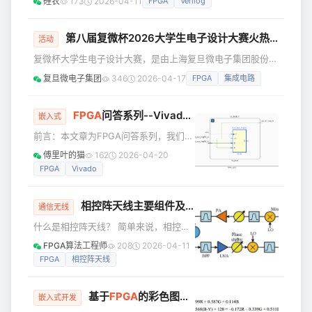
取出来，YCbCr格式中的Y分量表示的是
硅农
173
2026-04-11
FPGA
Verilog
verilog或者VHDL，有C语言基础的，建议选择VHDL。因为
图像的亮度和浓度所以只输出Y分量，得
verilog太像C了，很容易混淆，最后你会发现，你花了大量时
到的图像就是灰度图像了。我在这里选
间去区分这两种语言，而不是在学习如何使用它。当然，你思
第八届复微杯2026大学生电子设计大赛火热报名中
活动
维能转得过来，也可以选verilog，毕竟在国内verilog用得比
复微杯大学生电子设计大赛，是由上海复旦微电子集团股份有
较多。
限公司打造的高校品牌赛事，自2019年启动以来，已成功举
复旦微电子集团
346
2026-04-17
FPGA
集成电路
办七届。第八届复微杯全面升级产学研协同机制，特邀示范性
微电子学院产学融合发展联盟作为指导单位。 主办单位：上
海复旦微电子集团股份有限公司 承办单位：复旦大学微电子
FPGA
问答系列--Vivado Schematic中的实线和虚线有什么区别？
嵌入式
学院 协办单位：（排名不分先后） 浙江大学集成电路学院 上
前言：本文章为FPGA问答系列，我们会
海交通大学集成电路学院 东南大学集成电路学院 电子科技大
定期整理FPGA交流群（包括其他FPGA
傅里叶的猫
162
2026-04-20
学
博主的群）里面有价值的问题，并汇总
FPGA
Vivado
成文章，如果问题多的话就每周整理一
期，如果问题少就每两周整理一期，一
相控阵天线主要组件及
FPGA
应用
方面是希望能帮到不经常看群消息的小
通信无线
伙伴，另一方面也算是我们的技术积
什么是相控阵天线？ 简单来说，相控阵
累。 Q：Vivado Schematic中的实线和
天线是一种通过电子方式控制波束方
FPGA算法工程师
208
2026-04-11
虚线有什么区别？ A：以下图为例：下
向，而无需物理转动天线的先进天线系
FPGA
相控阵天线
面的schematic种，有实线也有虚线
统。 它的核心组成部分是多个按一定规
image-20230
则排列（阵列）的独立天线单元（辐射
基于
FPGA
的彩色图像转灰度算法实现
单元），每个单元后面都连接着一个相
嵌入式开发
位/幅度控制器（通常是移相器）。 1. 核