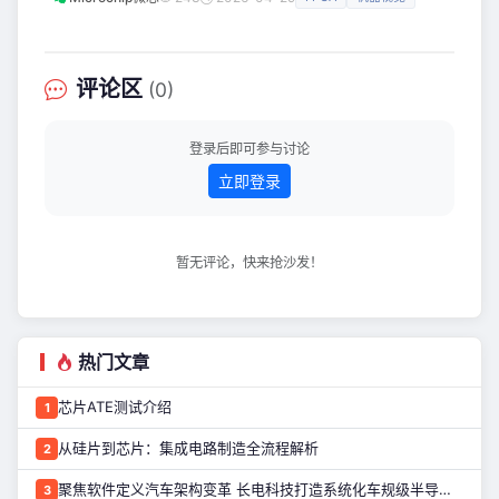
套PolarFire FPGA生态，就能同时搞定SDI、SLVS-EC 和
的 DSMC（Double Data Rate Se
CoaXPress™接口！ PolarFire FPGA 通过统一的平台，大幅
简化设计流程，让复杂的视频接口开发变得更高效、更可控。
三种方式，全面加速您的下一代设计 SDI Rx/Tx I
评论区
(0)
登录后即可参与讨论
立即登录
暂无评论，快来抢沙发！
热门文章
芯片ATE测试介绍
1
从硅片到芯片：集成电路制造全流程解析
2
聚焦软件定义汽车架构变革 长电科技打造系统化车规级半导体封测能力
3