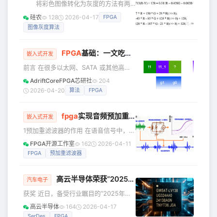
将彩色图像转化为灰度的方法有两
心工作原理：波的干涉 相控阵天线的工
种，一个是令RGB三个分量的数值相
硅农
128
2026-04-17
FPGA
作原理基于物理学中的波束形成和相干
等，输出后便可以得到灰度图像，另一
干涉。 建设性干涉：当两个或多个波的
图像灰度算法
种是转化为YCbCr格式，将Y分量提取出
波峰与波峰相遇时，它们会相互叠加，
来，YCbCr格式中的Y分量表示的是图像
使信号增强
的亮度和浓度所以只输出Y分量，得到的
FPGA
基础：一文吃透CRC算法（下）——CRC硬件加速原理深度解析
嵌入式开发
图像就是灰度图像了。我在这里选择第
前言 在很多以太网、SATA 或其他高速
二种方法实现。 YCBCr是通过有序
接口项目中，我们经常会接触到
的三元组来表示的，三元由
AdriftCoreFPGA芯研社
204
CRC（循环冗余校验）。通常，工程师
Y（Luminance）、
2026-04-20
算法
FPGA
会通过网站或软件工具生成一整套带异
Cb（Chrominance-Blue）和
或操作的组合逻辑来实现 CRC 算法，而
Cr（Chrom
fpga
实现音频预加重（pre-emphasis）滤波器
不去深入理解其原理——只知道可以这
嵌入式开发
样用。事实上，在大多数情况下，确实
1预加重滤波器的作用 在语音信号中，声
不需要了解 CRC 的具体实现方法，这种
门波激励和口鼻辐射效应共同导致语音
FPGA开源工作室
162
2026-04-11
黑盒化的使用方式在低频窄位宽场景下
信号的高频分量能量要比低频分量弱。
FPGA
预加重滤波器
确实可行。 但是，当你的系统时钟非常
预加重（Pre-emphasis）的目的就是：
高，例如 800MHz、1GHz，且数据位
1 .提升高频分量，平衡语音频谱，使得
高云半导体荣获“2025电子元器件行业优秀汽车电子芯片国产品牌企业”大奖
高频特征更加明显，便于后续的特征提
汽车电子
取（如MFCC）。2.消除发声过程中口唇
获奖 近日，备受行业瞩目的“2025年度
辐射的影响。3.在一定程度上抑制工频
华强电子网优质供应商&amp;电子元器
高云半导体
164
2026-04-17
干扰。 2 预加重滤波器的使用场景 语音
件行业优秀国产品牌”评选结果正式揭
SerDes
FPGA