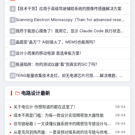
【技术干货】应用于高级驾驶辅助系统的图像传感器解决方案
4
Scanning Electron Microscopy（Train for advanced research）扫描电子显微镜介绍（二）
5
我终于能放心摸鱼了！我用它，显示 Claude Code 执行状态……
6
晶圆变“晶方”？AI封装火了，MEMS也能用吗？
7
设计小而美的移动电源 首选单板方案！
8
极速陷阱：你的测试仪器“看”到真实的SiC了吗?
9
TENG能量收集技术走红，却无电源芯片可用……解决难题，只需一招！
10
电路设计最新
关于电位计 你想知道的都在这里了！
08-04
成本不再是门槛：为每一款设计实现精密放大器性能
08-04
信号链秘籍丨一文读懂仪器系统中的精密信号链设计与器件选型指南
08-04
从麦克风到扬声器：一套音频对接系统的信号链与供电设计
08-04