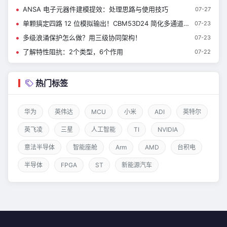
ANSA 电子元器件建模提效：处理思路与使用技巧
07-27
单颗搞定四路 12 位模拟输出！CBM53D24 简化多通道 DAC 硬件设计
07-23
多级浪涌保护怎么做？用三级协同架构！
07-23
了解特性阻抗：2个类型，6个作用
07-22
热门标签
华为
英伟达
MCU
小米
ADI
英特尔
英飞凌
三星
人工智能
TI
NVIDIA
意法半导体
智能座舱
Arm
AMD
台积电
半导体
FPGA
ST
新能源汽车