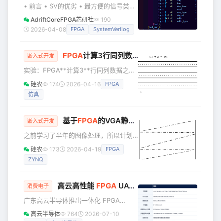
• 前言 • SV的优劣 • 最方便的信号类型
（logic） • 定义复杂信号的优雅方式
AdriftCoreFPGA芯研社
190
（struct） • 最省心的状态机利器
2026-04-08
FPGA
SystemVerilog
（enum） • 提前发现多驱 • 让数据结
构更清爽的秘诀（typedef） • 最常用
FPGA
计算3行同列数据之和
的批量信号写法（packed array） • 模
嵌入式开发
块通信的终极级懒人包（interface） •
实验：FPGA**计算3**行同列数据之和
最优雅的头文件（package） • 最懂工
实验要求：PC机通过串口发送3行数据
硅农
174
2026-04-16
FPGA
程师意图的过程块定义（always）
（一行有56个数据，3行共有56*3=168
仿真
个数据）给FPGA，FPGA计算3行同一
列数据的和，并将结果通过串口返回给
上位机。 实现方法：使用两个FIFO IP
基于
FPGA
的VGA静态图片显示
嵌入式开发
Core，将串口接收到的数据进行缓存，
之前学习了半年的图像处理，所以计划
当第一个FIFO1的数据存满后，将FIFO1
将自己学过的几个图像处理的基础算
的数据读出来给FIFO2，当FIFO2的数据
硅农
173
2026-04-19
FPGA
法，做过的设计记录下来，在OpenHW
存满时，当前两个FIFO的数据和
ZYNQ
论坛上发表，计划是这样的，用VGA做
显示，使用PC端上位机通过串口发送一
幅图片数据到FPGA开发板，FPGA接收
高云高性能
FPGA
UAC 完整解决方案，一套平台通吃全品类 USB 音频！
消费电子
数据并做处理最终发送给VGA显示屏显
广东高云半导体推出一体化 FPGA
示，计划要写的算法有彩色图像转灰
UAC（USB Audio Class）完整音频解
度、均值/中值滤波、Sobel边缘检测
高云半导体
764
2026-07-10
决方案，依托自研高速 USB 音频 IP 核