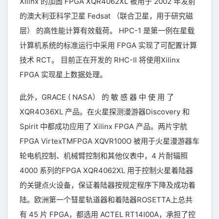
Xilinx 的加固 FPGA XQR4062XL 被用于 2002 年发射
的澳大利亚科学卫星 Fedsat （联合卫星，用于研究磁
层） 的高性能计算有效载荷。 HPC-1 是第一例在星载
计算机系统的标准运行中采用 FPGA 实现了可配置计算
技术 RCT。 目前正在开发的 RHC-II 将使用Xilinx
FPGA 实现星上数据处理。
此外，GRACE ( NASA） 的 敏 感 器 中 使 用 了
XQR4O36XL 产品。在火星探测漫游器Discovery 和
Spirit 中都成功应用了 Xilinx FPGA 产品。两片宇航
FPGA VirtexTMFPGA XQVR100O 被用于火星漫游器车
轮电机控制、机械臂控制和其他仪表中，4 片耐辐照
4000 系列的FPGA XQR4062XL 用于控制火星着陆器
的关键点火设备，保证着陆器按规定程序下降及成功着
陆。欧洲第一个彗星轨道器和着陆器ROSETTA上总共
有 45 片 FPGA，都选用 ACTEL RT14I00A，承担了控