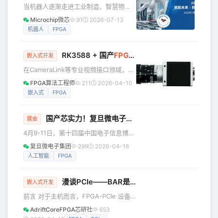
伴，另一方面也算是我们的技术积累。
当机器人逐渐走进工业制造、智慧物
Q：FPGA中的Bank和Clock Region有
流、建筑施工与服务场景，一个关键问
Microchip微芯
91
2026-07-13
什么关系？ A：这应该是很多FPGA工程
题始终存在：如何让机器人既“强壮”，又
机器人
FPGA
师都很困惑或者没有认真相关的一个问
“聪明”，同时还能保持高能效？ 从多轴
题，首先来看Clock Region
运动控制，到实时感知与精准执行，机
RK3588 + 国产
FPGA
，CameraLink视频采
器人系统正在不断挑战算力、功耗与响
嵌入式开发
应速度之间的平衡。而FPGA，正成为新
在CameraLink等专业视频接口领域，技
一代机器人与电机控制架构中的核心技
术长期由海外巨头主导，基于进口DSP
FPGA算法工程师
211
2026-04-10
术之一。 Microchip微信直播《FPGA
和FPGA的架构使我国产业面临核心技术
嵌入式
FPGA
专题：驱动未来｜机器人革命》将聚焦
和供应链的双重制约。随着国产化要求
Microchip FPGA 在
从政策引导转为硬性标准，市场需要高
国产芯实力！复旦微电子亮相第十四届中国电子信息博览会
性能的国产替代方案。RK3588等国产芯
展会
片凭借出色性能，成为推动CameraLink
4月9-11日，第十四届中国电子信息博览
技术自主化的重要选择。 RK3588一经
会（CITE2026）在深圳会展中心（福
复旦微电子集团
299
2026-04-16
推出，立即火爆工业自动化、能源电
田）盛大启幕。复旦微电子集团携
人工智能
FPGA
力、安防、通信等行业！得益于8核（4
FPGA、PSoC、存储产品、宇航解决方
核A76 + 4核A
案及FPAI系列产品等最新技术重磅亮
漫谈PCIe——BAR是什么
相，全方位展示国产核心芯片与系统解
嵌入式开发
决方案。 本次展会的焦点，是复旦微电
前言 对于主机而言，FPGA-PCIe 设备
子新一代异构融合可重构智能芯片
通过其 BAR（Base Address
AdriftCoreFPGA芯研社
653
FMZQ400TAI。单芯片集成8核高性能处
Register）被识别和访问。主机必须通