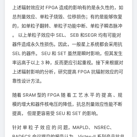
上述辐射效应对 FPGA 造成的影响有的是永久性的，如
总剂量效应、单粒子烧毁、位移损伤；有的是能够恢复
的，如单粒子翻转、单粒子功能中断、单粒子瞬态脉冲
。 以上单粒子效应中 SEL、 SEB 和SEGR 均有可能对
器件造成永久性损伤。因此，一般星上系统都会采用抗
SEL 的器件。 SEU 和 SET 虽然是瞬时影响，但其发生
率远高于以上 3 种，反而更应引起重视。接下来根据对
上述辐射影响的分析，研究提高 FPGA 抗辐射效应的可
靠性设计方法。
随着 SRAM 型的 FPGA 随 着 工 艺 水 平 的 提 高 、规
模的增大和器件核电压的降低，抗总剂量效应性能不断
提高， 但是更容易受 SEU 和 SET 的影响。
针对 单 粒 子 效 应 的 问 题，MAPLD、 NSREC、
RADECS 会议提交的报告认为，Virtex-II 系列产品抗总