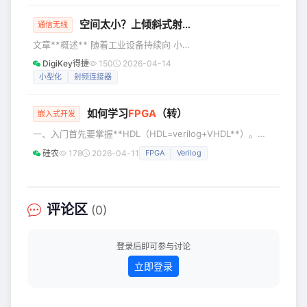
度的实现。 将彩色图像转化为灰度的方
法有两种，一个是令RGB三个分量的数
空间太小？上倾斜式射频连接器！
通信无线
值相等，输出后便可以得到灰度图像，
文章**概述** 随着工业设备持续向 小型
另一种是转化为YCbCr格式，将Y分量提
化、高集成化 演进，设备内部可用空间
取出来，YCbCr格式中的Y分量表示的是
DigiKey得捷
150
2026-04-14
不断被压缩，PCB 上各类元件之间的间
图像的亮度和浓度所以只输出Y分量，得
小型化
射频连接器
距也随之缩小。在众多器件中，射频连
到的图像就是灰度图像了。我在这里选
接器因体积相对较大且通常需要与外部
如何学习
FPGA
（转）
接头对接，往往成为限制空间设计的关
嵌入式开发
键瓶颈。 此前我们介绍过多种 板端安装
一、入门首先要掌握**HDL（HDL=verilog+VHDL**）。
**射频连接器的应用方式，但在某些结
第一句话是：还没学数电的先学数电。然后你可以选择
硅农
178
2026-04-11
FPGA
Verilog
构中，如 穿板安装 或 需要径向对接 的
verilog或者VHDL，有C语言基础的，建议选择VHDL。因为
场景，它们可能并不适用。针对这些特
verilog太像C了，很容易混淆，最后你会发现，你花了大量时
殊需求，就需要采用更灵活的结构设计
间去区分这两种语言，而不是在学习如何使用它。当然，你思
维能转得过来，也可以选verilog，毕竟在国内verilog用得比
评论区
(0)
较多。
登录后即可参与讨论
立即登录