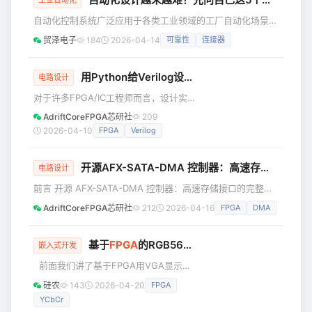
工业自动化
计。本系列就会通过使用一系列的基础
自动化控制系统广泛应用于各类工业领域的工厂自动化场景
ip，讨论如何组织工程，阅读手册，编写
——从化工厂到工厂生产线。 原始设备制造商（OEM）的设
基础的粘合逻辑，testbench 以及功能
贸泽电子
184
2026-04-14
可靠性
连接器
计工程师在设计自动化控制系统时面临着日益复杂的挑战，这
仿真。 使用 ip 对于数字逻辑方面的
些系统必须满足市场所需的功能性、可靠性和安全性。具体的
工
应用场景可能会对安全性、性能或维护等方面提出特定要求，
用Python给Verilog设计自仿进阶：
FPGA
仿真如
电路设计
工程师在设计时必须权衡标准化与定制化、可靠性与可扩展解
对于许多FPGA/IC工程师而言，设计实
决方案之间的关系。 连接性是自动化控制系统中看似非常简
现游刃有余，验证仿真却常成短板——
AdriftCoreFPGA芯研社
209
单的一个部分，其本质就
传统验证方法面临两难困局：学习UVM
2026-04-10
FPGA
Verilog
需投入大量时间成本，而纯Verilog自仿
又会陷入重复造轮子的低效循环。以通
开源AFX-SATA-DMA 控制器：高速存储接口的完整实现（附源码）
信协议仿真为例，仅报文解析就需要重
电路设计
写整套解析逻辑，相当于用Verilog再实
前言 开源 AFX-SATA-DMA 控制器：高速存储接口的完整实
现一次协议栈，耗时费力。此时，
现（附源码） SATA 的开源并不是我的主要目的。这个项目最
AdriftCoreFPGA芯研社
212
2026-04-16
FPGA
DMA
Python的生态优势便锋芒尽显。其丰富
初的出发点，其实是想借此验证和实践 cocotb 仿真的完整流
的字符串处理库可直接解析报文，配合
程，以及构建一套自主可控的 FPGA 开发工具链。可以说，
Cocotb框架，仅需少量Pyth
是为了这点醋，才包了这顿饺子。不过既然 SATA 协议都已经
基于
FPGA
的RGB565_YCbCr_Gray算法实现
嵌入式开发
实现出来了，索性就把它开源出来。开源的好处是双向的：对
前面我们讲了基于FPGA用VGA显示一
大家来说，可以借此深入学习SATA 协议
副静态图片，那么接下来我们就接着前
硅农
143
2026-04-20
FPGA
面的工程来实现我们图像处理的基础算
YCbCr
法里最简单的一个那就是彩色图像转灰