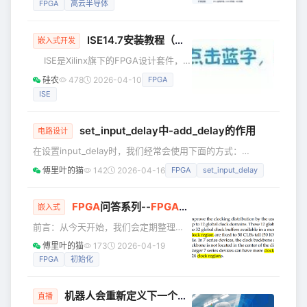
等。那么现在这是第一篇，先来写VGA
FPGA
高云半导体
与软硬协同架构，打造可兼容消费 Hi-
显示的驱动、以及将一幅图片显示到
Fi、便携音频、专业录音多通道声卡、会
VGA显示
ISE14.7安装教程（转）
议麦克风阵列、工业音频采集等全品类
嵌入式开发
USB 音频硬件的统一开发平台，大幅降
ISE是Xilinx旗下的FPGA设计套件，界
低音频设备研发门槛，实现从入门消费
面人性化，操作相对简洁，虽然更新到
硅农
478
2026-04-10
FPGA
级到高端专业级产品需求一站式覆盖。
14.7版本后不再更了，但是还是受很多
01 行业痛点：USB 音频方案开发的挑战
ISE
初学者的喜爱，而且对于一些板子的也
当前
只有ISE才能支持。下面附上下载链接和
安装教程。 ISE14.7**可在百度云中下载
set_input_delay中-add_delay的作用
电路设计
链接：** 原文链接： 在软件安装之前，
在设置input_delay时，我们经常会使用下面的方式：
得准备好软件安装包，可从Xilinx官网上
set_input_delay -clock clk -min 2 [get_ports data_in]
下载： 下载好的软件如下所示： 接下
傅里叶的猫
142
2026-04-16
FPGA
set_input_delay
set_input_delay -clock clk -max 4 [get_ports data_in] 但
来开始安装ISE14.7软件：
有时也会在后面增加一个-add_delay的参数：
set_input_delay -clock clk -max 2.1
FPGA
问答系列--
FPGA
中Bank和Clock Regio
嵌入式
前言：从今天开始，我们会定期整理
FPGA交流群（包括其他FPGA博主的
傅里叶的猫
173
2026-04-19
群）里面有价值的问题，并汇总成文
FPGA
初始化
章，如果问题多的话就每周整理一期，
如果问题少就每两周整理一期，一方面
机器人会重新定义下一个工业时代吗？｜
FPGA
专题
是希望能帮到不经常看群消息的小伙
直播