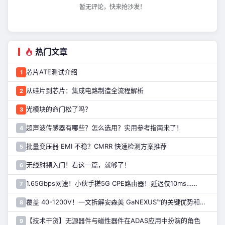
暂无评论，快来抢沙发！
热门文章
芯片ATE测试介绍
1
从硅片到芯片：集成电路制造全流程解析
2
光模块的命门松了吗？
3
超声波传感器有哪些？怎么选用？实用参考指南来了！
4
批量变压器 EMI 不稳？CMRR 快速检测方案推荐
5
无线射频入门！看这一篇，就够了！
6
1.65Gbps网速！小伙手搓5G CPE路由器！延迟仅10ms……
7
覆盖 40-1200V！一文拆解安森美 GaNEXUS™的关键优势和应用
8
【技术干货】无源器件与磁性器件在ADAS应用中扮演的角色
9