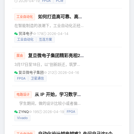
2026-04-19
FPGA
PCIe
理器+卧龙架构NPU+大容量FPGA，峰
过读写 BAR 所映射的地址空间，才能与
值AI算力达128TOPS
FPGA-PCIe 正确通信。这相当于将
如何打造高可靠、高性能、
小型化
的工业自动化
FPGA-PCIe 内部的地址区域映射到主机
工业自动化
的内存空间中，主机通过访问这段内存
在智能制造的浪潮下，工业自动化正经
来完成数据收发。 readl(dif-
历着深刻变革。在生产现场忙碌的机器
贸泽电子
178
2026-04-14
&gt;bar0_mapped_addr +
设备，已经与无处不在的传感器，以及
工业自动化
互连方案
(offset&lt;&l
算力日趋强大的控制中心整合在一起，
构成一个数据驱动的高密度、模块化和
复旦微电子集团精彩亮相2026第二届商业航天产业发展大会暨商业航天展
分布式的自动化系统，实现前所未有的
展会
高效率和灵活性。 这一趋势正在重塑工
3月17日至18日，以“创新跃迁，筑梦太
业自动化的底层技术逻辑，自然也包括
空”为主题的2026第二届商业航天产业发
复旦微电子集团
212
2026-04-16
作为自动化系统神经中枢的控制柜，进
展大会暨商业航天展，在深圳国际会展
FPGA
卫星通信
而对高性能、高可靠性的柜内互连，也
中心（宝安新馆）成功举办。上海复旦
提出了更严苛要求。 具体来讲，工业自
微电子集团股份有限公司携抗辐照系列
动化柜内互连方案面临着
从 IP 开始，学习数字逻辑：FIFO 篇（上）
产品与解决方案精彩亮相。 作为汇聚商
电路设计
业航天顶尖专家与领军企业的高端平
学生期间，做的设计比较小或者偏向
台，大会吸引了200+参展企业、
demo 类型，那么 ip 核是会占据设计的
ZYNQ
195
2026-04-19
FPGA
10000+观众，集中呈现商业航天领域的
很大一部分。但使用 ip 核本身对学习者
最新技术成果，打造了高水平学术交流
Vivado
来说就很有意义。通过 ip 的使用，会了
与产业合作场景。 本次展会，复旦微电
解一个工程如何组织，如何阅读手册，
子展出
如何通过仿真结果优化修改自己的设
自动化设计越来越难？先问自己这5个问题，少走弯路