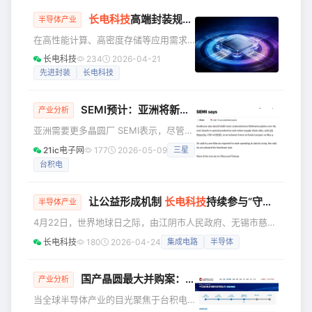
过测试结构的试制与实测评估，公司验
长电科技
高端封装规模化布局全面提速，2025年先进封装营收创历史新高
证了在玻璃基底上构建三维集成无源器
半导体产业
件的可制造性与性能优势，为5G及面向
在高性能计算、高密度存储等应用需求
6G的更宽带宽射频前端与系统级封装优
快速攀升的背景下，高端先进封装成为
长电科技
234
2026-04-21
化提供了新的工程化路径。 TGV IPD示
推动芯片产业发展的重要动力。顺应这
先进封装
长电科技
意图 长电科技基于TGV构建3D互连骨
一趋势，长电科技近年来全面加速高端
架，在玻璃基板上实现电感、电
先进封装布局并持续取得成效。2025
SEMI预计：亚洲将新增64座晶圆厂
年，公司先进封装业务相关收入达人民
产业分析
币270亿元，创历史新高。 以高端智能
亚洲需要更多晶圆厂 SEMI表示，尽管受
应用方向的突破与产能释放为牵引，公
中东危机、贸易不确定性及原材料短缺
21ic电子网
177
2026-05-09
三星
司加速推动高端先进封装能力从“技术领
影响，半导体需求激增势头仍将持续；
先”走向“规模化、平台化、一站式交
台积电
受AI数据中心推动，今年全球半导体销
付”。面向智算中心等高性能计算与存储
售额预计达1万亿美元，2035年将翻倍
场景，长电科技系
至2万亿美元。地缘政治风险今年难抑行
让公益形成机制
长电科技
持续参与“守护美丽长江”科学放流行动
半导体产业
业繁荣，但原材料短缺可能影响长期前
4月22日，世界地球日之际，由江阴市人民政府、无锡市慈善
景，各国正解决关键矿物及溴、氦等关
总会和长电科技联合举办的“守护美丽长江——濒危鱼类科学
键气体的短缺问题，其中氦气因中东局
长电科技
180
2026-04-24
集成电路
半导体
放流活动”暨“伴归”计划启动仪式在江阴长江之畔举行。无锡
势3月价格大幅上涨，溴也面临短缺风
市、江阴市领导出席活动。长电科技执行副总裁彭庆出席活动
险。 SEMI首席执行官建议：东南亚未来
并致辞，与社会各界共同见证科学放流成果。 自2024年起，
国产晶圆最大并购案：
中芯国际
406亿交易的“产
产业分析
十年多
“守护美丽长江——濒危鱼类科学放流活动”已在江阴连续开展
当全球半导体产业的目光聚焦于台积电
三年，累计放流1274尾中华鲟、11万尾胭脂鱼，2.1万尾长吻