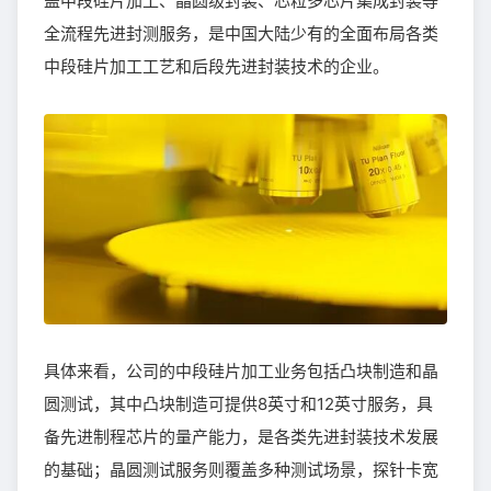
盖中段硅片加工、晶圆级封装、芯粒多芯片集成封装等
全流程先进封测服务，是中国大陆少有的全面布局各类
中段硅片加工工艺和后段先进封装技术的企业。
具体来看，公司的中段硅片加工业务包括凸块制造和晶
圆测试，其中凸块制造可提供8英寸和12英寸服务，具
备先进制程芯片的量产能力，是各类先进封装技术发展
的基础；晶圆测试服务则覆盖多种测试场景，探针卡宽