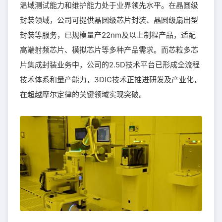
温域测试能力和维护能力处于业界领先水平。在晶圆级
封装领域，公司可提供晶圆级芯片封装、晶圆级扇出型
封装等服务，已规模量产22nm及以上制程产品，适配
高端射频芯片、模拟芯片等多种产品需求。而芯粒多芯
片集成封装业务中，公司的2.5D技术平台已形成全流程
技术体系和量产能力，3DIC技术正推进研发及产业化，
在超越摩尔定律的关键领域实现突破。