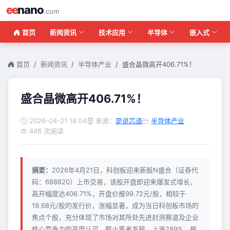
ee
nano
.com
首页
新闻资讯
技术应用
半导体
嵌入式
首页
新闻资讯
半导体产业
盛合晶微高开406.71%！
盛合晶微高开406.71%！
2026-04-21 18:04
来源：
是说芯语
半导体产业
446 次阅读
摘要：
2026年4月21日，科创板迎来新股N盛合（证券代
码：688820）上市交易，该股开盘即迎来爆发式增长，
高开幅度达406.71%，开盘价报99.72元/股，相较于
19.68元/股的发行价，涨幅显著，成为当日科创板市场的
焦点个股，充分体现了市场对其所处先进封测赛道及企业
核心竞争力的高度认可。截止笔者发稿，上涨289%，报