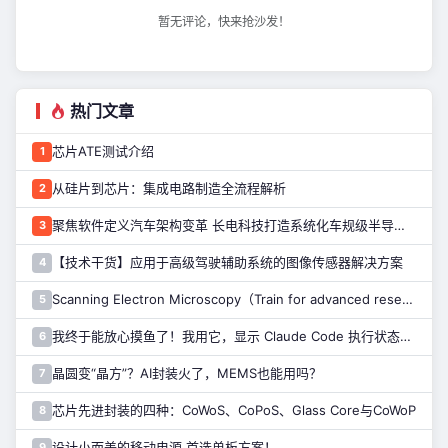
暂无评论，快来抢沙发！
热门文章
芯片ATE测试介绍
1
从硅片到芯片：集成电路制造全流程解析
2
聚焦软件定义汽车架构变革 长电科技打造系统化车规级半导体封测能力
3
【技术干货】应用于高级驾驶辅助系统的图像传感器解决方案
4
Scanning Electron Microscopy（Train for advanced research）扫描电子显微镜介绍（二）
5
我终于能放心摸鱼了！我用它，显示 Claude Code 执行状态……
6
晶圆变“晶方”？AI封装火了，MEMS也能用吗？
7
芯片先进封装的四种：CoWoS、CoPoS、Glass Core与CoWoP
8
设计小而美的移动电源 首选单板方案！
9