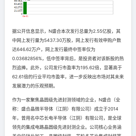
据公开信息显示，N盛合本次发行总量为2.55亿股，其
中网上发行量为5437.30万股，网上发行有效申购户数
达646.62万户，网上发行最终中签率仅为
0.03682856%，低中签率背后，是投资者对该新股的热
烈追捧。此外，公司发行市盈率为195.62倍，显著高于
62.61倍的行业平均市盈率，进一步反映出市场对其未来
发展潜力的乐观预期。
作为一家聚焦晶圆级先进封测领域的企业，N盛合（全
称：盛合晶微半导体（江阴）有限公司）成立于2014
年，曾用名中芯长电半导体（江阴）有限公司，是全球
领先的集成电路晶圆级先进封测企业。公司核心业务涵