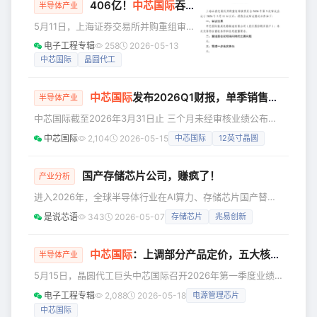
效、行深致远”的经营主题，加速推动研发成果转化，持续释
406亿！
中芯国际
吞下北方厂，国产晶圆代工最大并购案过会
半导体产业
放规模化高端产能，稳步拓展客户群体，有效带动业务规模与
5月11日，上海证券交易所并购重组审核
盈利水平的全面提升。 从应用领域看，运算电子相
委员会召开2026年第5次会议，审议通
电子工程专辑
258
2026-05-13
过了中芯国际集成电路制造有限公司
中芯国际
晶圆代工
（以下简称“中芯国际”）发行股份购买资
产暨关联交易事项。根据上交所发布的
中芯国际
发布2026Q1财报，单季销售收入超25亿美元
审议结果公告，本次交易符合重组条件
半导体产业
和信息披露要求，现场问询的主要问题
中芯国际截至2026年3月31日止 三个月未经审核业绩公布
及需进一步落实事项均为“无”。 这起总
（以下数据系依国际财务报告准则编制） 财务摘要 2026年第
中芯国际
2,104
2026-05-15
中芯国际
12英寸晶圆
交易金额约406.01亿元人民币的并购
一季的销售收入为2,505.5百万美元， 2025年第四季的销售
案，是科创板设立以来规模最大的发行
收入为2,488.7百万美元， 2025年第一季的销售收入为
股份购买资产交易，也是国产晶圆代工
2,247.2百万美元。 2026年第一季毛利为503.6百万美元，
国产存储芯片公司，赚疯了！
产业分析
行业历
2025年第四季毛利为478.1百万美元，2025年第一季毛利为
进入2026年，全球半导体行业在AI算力、存储芯片国产替代
505.9百万美
与消费电子温和复苏的多重作用下，呈现出更为复杂的结构性
是说芯语
343
2026-05-07
存储芯片
兆易创新
分化。 据集微网统计数据显示，A股236家半导体上市公司在
2026年第一季度交出了一份“营收普涨、利润分化”的成绩
单：头部存储与AI芯片公司继续高歌猛进，而部分传统设计与
中芯国际
：上调部分产品定价，五大核心逻辑支撑涨价效应！
半导体产业
封测企业则面临增收不增利的阵痛。在这场由技术迭代与库存
5月15日，晶圆代工巨头中芯国际召开2026年第一季度业绩
周期共同驱动的业绩大考中，谁在真正兑现增长，谁又仍在蓄
说明会。会上，中芯国际联合CEO赵海军就公司最新的财务表
力？ 从营
电子工程专辑
2,088
2026-05-18
电源管理芯片
现、市场供需状况及未来战略方向进行了详细解读。 赵海军
中芯国际