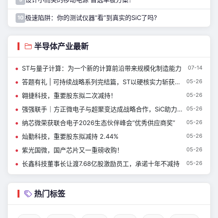
极速陷阱：你的测试仪器“看”到真实的SiC了吗?
10
半导体产业最新
ST与量子计算：为一个新的计算前沿带来规模化制造能力
07-14
答题有礼 | 可持续战略系列完结篇，ST以硬核实力斩获多项权威评级
05-26
翱捷科技，重要股东拟二次减持！
05-26
强强联手｜方正微电子与超聚变达成战略合作，SiC助力AI智算新基建
05-26
纳芯微荣获联合电子2026生态伙伴峰会“优秀供应商奖”
05-26
灿勤科技，重要股东拟减持 2.44%
05-26
紫光国微，国产芯片又一重磅收购！
05-26
长鑫科技董事长让渡7.68亿股激励员工，承诺十年不减持
05-26
热门标签