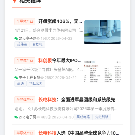
相关推荐
开盘涨超406%，无锡再添千亿IPO
半导体产业
4月21日，盛合晶微半导体有限公司（以
下简称“盛合晶微”）正式登陆上海证券交
21ic电子网
196
2026-04-22
易所科创板，开盘涨406.61%，总市值
英伟达
台积电
1864.64亿元。 2月24日，盛合晶微成
为马年首家通过上交所上市委审议的科
科创板
今年最大IPO敲钟：开盘暴涨406%，市值破1500亿
创板企业；一个月后注册生效，最终落
半导体产业
槌于4月21日挂牌交易。 根据Gartner的
又一家千亿级半导体巨头登陆A股。 4月
统计，2024年度，盛合晶微是全球第十
21日，盛合晶微半导体有限公司（股票
电子工程专辑
258
2026-04-22
大、境内第四大封测企业，其2022年度
代码：688820）正式在上交所科创板挂
高通
华虹宏力
至2024年度营业收入的复合增长率在全
牌上市，发行价19.68元/股，首日开盘
球前十大企业
报99.72元，大涨406.71%，总市值约
长电科技
：全面进军晶圆级和系统级先进封装！
1522.63亿元，盘中一度冲破1800亿
半导体产业
元。本次IPO募资总额约50亿元，是
刚刚，《江苏长电科技股份有限公司2026年第一季度报告》
2026年以来A股市场募资金额最多的公
发布 2026年4月28日，长电科技（600584.SH）公布了
21ic电子网
483
2026-04-30
集成电路
先进封装
司，也是今年科创板最大IPO。 全球第
2026年第一季度报告。报告显示，公司2026年一季度实现营
十大封测企业，营收复合增速全球第一
业收入人民币91.7亿元；实现归属于上市公司股东的净利润人
盛合晶微成
民币2.9亿元，同比增长42.7%。 长电科技董事、首席执行长
长电科技
入选《中国品牌全球竞争力100强》榜单
半导体产业