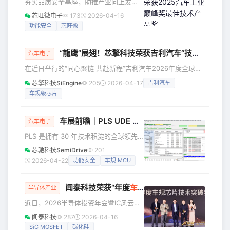
夯实品质安全基座，助推产业向上发
侧智能领域，成为工业机器人、具身智
展。12月19日，2025(第三届)中国汽车
芯旺微电子
173
2026-04-16
能和智能家居等场景的核心算力平台。
工业质量大会在上海开幕，深入探讨新
功能安全
芯旺微
（芯擎科技创始人兼CEO 汪凯博士）
形势下汽车工业的质量发展路径，现场
“同源共链”：车规芯片向端侧智能的能力
颁发了“汽车工业巅峰奖”、“供应商质量
迁
“龍鹰”展翅！芯擎科技荣获吉利汽车“技术创新奖”
百强榜”及“中国汽车推荐度研究（NPS）
汽车电子
产品综合口碑奖”等，以表彰在产品质
在近日举行的“同心聚链 共赴新程”吉利汽车2026年度全球合
量、技术创新与用户体验等方面表现卓
作伙伴大会上，芯擎科技荣膺吉利汽车 “技术创新奖”。本次大
芯擎科技SiEngine
205
2026-04-17
吉利汽车
越的企业及车型。芯旺微电子底盘专用
会汇聚了吉利汽车全球300余家核心供应链伙伴，芯擎科技自
芯片SMC6008AF依托技术、质量和市
车规级芯片
主研发的7纳米智能座舱芯片“龍鹰一号”已搭载于吉利众多畅
场端的强劲实力，安全、质量及可靠性
销车型中，其优秀的产品力和高效的生态适配能力为吉利的全
广
球市场提供了坚实的算力支撑。 在汽车产业智能化转型的关
车展前瞻｜PLS UDE 全面支持芯驰 E3 系列车规 MCU，赋能汽车电子高效开发
汽车电子
键时期，芯擎科技“龍鹰一号”已在多方面展现了“中国芯”的硬
PLS 是拥有 30 年技术积淀的全球领先
核实
调试解决方案与开发工具供应商，旗下
芯驰科技SemiDrive
201
UDE® Universal Debug Engine 是面
2026-04-22
功能安全
车规 MCU
向多核 SoC、微控制器的一站式嵌入式
软件调试、跟踪与测试平台。近日，PLS
闻泰科技荣获“年度
车规芯片
技术突破奖”！1200V
UDE 已完成对 芯驰 E3 系列车规
半导体产业
MCU（E3650、E3620 等）的深度适配
近日，2026半导体投资年会暨IC风云榜
与全面兼容，为动力、底盘、车身、整
颁奖典礼举行，闻泰科技凭借研发创新
闻泰科技
287
2026-04-16
车控制等汽车电子场景提供高效、稳
实力斩获“年度车规芯片技术突破奖”，旗
SiC MOSFET
碳化硅
定、易用的开发调试能力，助力客户