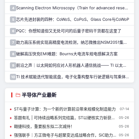
Scanning Electron Microscopy（Train for advanced research）扫描电子显微镜介绍（二）
4
芯片先进封装的四种：CoWoS、CoPoS、Glass Core与CoWoP
5
PQC：你想知道但又无处可问的后量子密码干货都在这里了
6
助力高压系统实现高精度电流检测，纳芯微推出NSM2051集成式霍尔电流传感器
7
破解高压快充EMI难题：Bourns大电流车规电感解决方案
8
前沿之声｜以太网如何应对人形机器人通信挑战—— TI 以太网产品系列助力解决
9
TI 技术赋能迭代智能底盘，电子化重构整车行驶逻辑与驾乘体验
10
半导体产业最新
ST与量子计算：为一个新的计算前沿带来规模化制造能力
07-14
答题有礼 | 可持续战略系列完结篇，ST以硬核实力斩获多项权威评级
05-26
翱捷科技，重要股东拟二次减持！
05-26
强强联手｜方正微电子与超聚变达成战略合作，SiC助力AI智算新基建
05-26