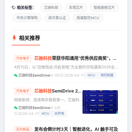
相关标签：
芯驰科技
车规芯片
智能座舱芯片
中央计算架构
高可靠认证
高端智控MCU
相关推荐
芯驰科技
荣获华阳通用“优秀供应商奖”，携手共赴新程！
汽车电子
4月10日，以“迎难而战·共赴新程”为主题的华阳通用2026全
球合作伙伴大会在惠州隆重召开。凭借持续创新研发、稳定量
芯驰科技SemiDrive
197
2026-04-17
MCU
域控制器
产交付与深度协同能力，芯驰科技再度荣获华阳通用颁发的优
秀供应商奖项。 从2021年达成战略合作起，芯驰已经连续五
年获得华阳通用颁发的供应商大奖，双方从项目协同到战略共
芯驰科技
SemiDrive 2026年第一季度资讯
汽车电子
生的深厚伙伴关系持续升级。 华阳通用是ADAYO华阳集团
网易新闻：连续两年稳居第一，芯驰科
（股票代码: 002906）汽车电子业务的主力军，拥有信息娱
技领跑本土座舱芯片市场份额 据高工数
芯驰科技SemiDrive
225
乐
据显示，2025年中国市场（不含进出
2026-04-17
MCU
台积电
口）乘用车前装标配智能座舱（涵盖联
网大屏/多屏娱乐+智能语音交互）的搭
发布会倒计时3天｜智舱进化，AI 触手可及
载率已攀升至76.62%。芯驰科技凭借稳
芯片新品