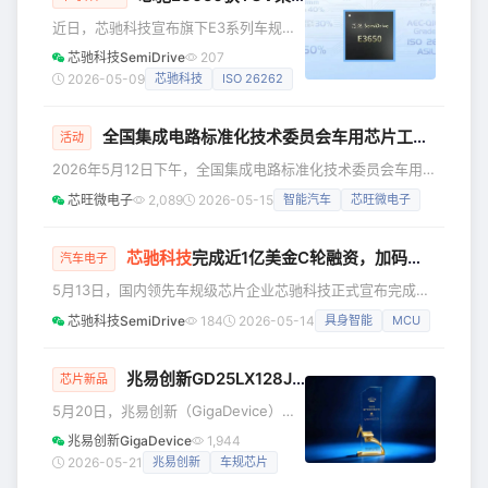
应同脉、**能力复用的跨界跃迁** 高性
近日，芯驰科技宣布旗下E3系列车规
能计算、极端环境可靠性、纳秒级实时
MCU旗舰产品**E3650成功通过TÜV
芯驰科技SemiDrive
207
响应、多总线通信、功能安全与信息安
莱茵ISO 26262 ASIL D功能安全产品认
2026-05-09
芯驰科技
ISO 26262
全、长期供货保障——六大维度上的高
证**，并可同步提供满足ASIL D等级的
度匹配，使车规芯片成为具身智能的理
MCAL底层驱动与 FuSaLib功能安全
想
全国集成电路标准化技术委员会车用芯片工作组成立大会在上海顺利召开
库，为下一代汽车电子电气架构提供从
活动
芯片到软件的完整高安全解决方案。
2026年5月12日下午，全国集成电路标准化技术委员会车用
E3650是面向新一代智控场景的22nm车
芯片工作组成立大会在上海召开。工业和信息化部电子信息司
芯旺微电子
2,089
2026-05-15
智能汽车
芯旺微电子
规旗舰MCU，已实现规模化量产并通过
王世江副司长、郭力力处长，中国电子技术标准化研究院陈大
AEC-Q100 Grade 1可靠性认
纪副院长，上海市经济和信息化委员会周乃文副处长出席了会
议。 芯旺微电子作为车用芯片工作组成员和本次活动的承办
芯驰科技
完成近1亿美金C轮融资，加码汽车到具身智能全栈「芯」突破
汽车电子
方之一，将继续深度参与工作组后续标准化研讨与落地工作，
5月13日，国内领先车规级芯片企业芯驰科技正式宣布完成近
依托自身车规芯片研发与大规模量产积淀，助力完善车用芯片
1亿美金C轮融资。本轮融资由苏产投领投，陕汽鸿德投资作
行业标准体系，赋能
芯驰科技SemiDrive
184
2026-05-14
具身智能
MCU
为全新战略股东，亦庄国投、北京市先进制造基金、西安财
金、益中亘泰等多家知名投资机构及产业资本跟投。 本轮融
资落地，将进一步巩固芯驰科技在车规芯片领域的技术壁垒、
兆易创新GD25LX128J系列车规SPI NOR Flash荣膺AEIF“2026国产
芯片新品
量产优势与产业生态布局，并加速公司从汽车到具身智能赛道
5月20日，兆易创新（GigaDevice）旗
的全栈「芯」突破。 苏产投成立于2025年，由苏州国投集团
下GD25LX128J系列车规级SPI NOR
兆易创新GigaDevice
1,944
控股，元禾控股、苏
Flash凭借卓越的技术创新性与市场表
2026-05-21
兆易创新
车规芯片
现，在第十三届汽车电子创新大会