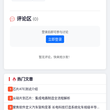
下1200V车规级碳化硅（SiC）MOSFET
产品的核心竞争力获行业权威认可。 “年
度车规芯片技术突破奖”旨在表彰在前沿
领域实现重大原始创新、技术达国际先
评论区
(0)
进水平，且对车规芯片产业链自主安全
可控发展具有重要推动作用的企业，凸
显行业对技术创新与产业价值的认可。
登录后即可参与讨论
车规优势显著 坚定研发驱动
立即登录
暂无评论，快来抢沙发！
热门文章
芯片ATE测试介绍
1
从硅片到芯片：集成电路制造全流程解析
2
聚焦软件定义汽车架构变革 长电科技打造系统化车规级半导体封测能力
3