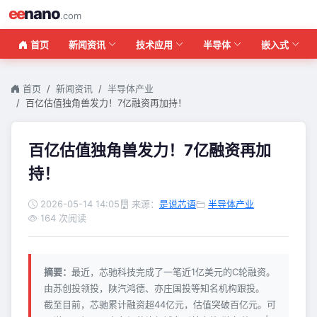
ee
nano
.com
首页
新闻资讯
技术应用
半导体
嵌入式
首页
新闻资讯
半导体产业
百亿估值独角兽发力！7亿融资再加持！
百亿估值独角兽发力！7亿融资再加
持！
2026-05-14 14:05
来源：
是说芯语
半导体产业
164 次阅读
摘要：
最近，芯驰科技完成了一笔近1亿美元的C轮融资。
由苏创投领投，陕汽鸿德、亦庄国投等知名机构跟投。
截至目前，芯驰累计融资超44亿元，估值突破百亿元。可