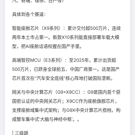
汽、奇瑞、理想、日产等）
具体到各个赛道：
智能座舱芯片（X9系列）：累计交付超500万片，连续
两年本土市占第一。新款X10系列能直接部署车载大模
型，把AI座舱话语权握在国产手里。
高端智控MCU（E3系列）：至2025年，累计出货超
500万片，已跻身全球前五、中国厂商第一。这是国产
芯片首次在“汽车安全底线”核心阵地打破国际垄断。
网关与中央计算芯片（G9+X9CC）：G9是国内首个获
国密认证的中央网关芯片；X9CC作为座舱旗舰芯片，
支撑座舱域集中式架构；与G9X中央计算芯片搭档，构
成整车集中式‘大脑与神经中枢’。。
| 三级跳