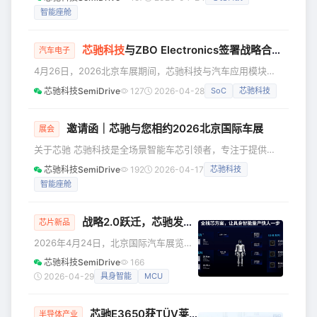
盖了未来汽车电子电气架构最核心的芯片类别。 芯驰全系列
智能座舱
芯片均已量产，出货量超*11**00*万片。芯驰目前拥有超
200个定点项目，服务超过260家客户，覆盖国内90%以上主
机厂及部分国际主流车企，包括上汽、奇瑞、长安、东风、一
芯驰科技
与ZBO Electronics签署战略合作，加速汽车芯片出海与全球化布局
汽车电子
汽、日产、本田、大众、理想等。 五大认证 放芯驰骋 ·德国
4月26日，2026北京车展期间，芯驰科技与汽车应用模块化
莱茵TÜ
电子硬件系统供应商ZBO Electonics签署战略合作协议，双
芯驰科技SemiDrive
127
2026-04-28
SoC
芯驰科技
方将携手推动芯驰车芯产品在欧洲、南美、东南亚及印度等市
场的推广。 从左到右依次为：芯驰科技国际业务总经理
Eugene Wang、芯驰科技创始人兼董事长仇雨菁、ZBO
邀请函｜芯驰与您相约2026北京国际车展
展会
Electronics CEO Laurentiu Mihai、ZBO Electronics董事长
关于芯驰 芯驰科技是全场景智能车芯引领者，专注于提供高
Patri
性能、高可靠的车规芯片，覆盖智能座舱和智能车控领域，涵
芯驰科技SemiDrive
192
2026-04-17
芯驰科技
盖了未来汽车电子电气架构最核心的芯片类别。 芯驰全系列
智能座舱
芯片均已量产，出货量超*11**00*万片。芯驰目前拥有超
200个定点项目，服务超过260家客户，覆盖国内90%以上主
机厂及部分国际主流车企，包括上汽、奇瑞、长安、东风、一
战略2.0跃迁，芯驰发布面向具身智能的全栈「芯」方案
芯片新品
汽、日产、本田、大众、理想等。 五大认证 放芯驰骋 ·德国
2026年4月24日，北京国际汽车展览会
莱茵TÜ
上，芯驰科技重磅发布战略2.0：从行驶
芯驰科技SemiDrive
166
智能迈向通用智能。芯驰凭借深厚的车
2026-04-29
具身智能
MCU
规芯片设计研发技术积淀和规模化量产
经验，正式发布面向具身智能的全栈式
芯驰E3650获TÜV莱茵ASIL D功能安全产品认证，同步提供全栈ASIL D安全软件方案
芯片解决方案。 战略2.0：技术同源、供
半导体产业