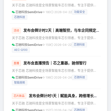
健的市场表现，以3.77%的市场份额强势
关于芯驰 芯驰科技是全场景智能车芯引领者，专注于提供高
占据第五名，同时也是本土厂商首位。
性能、高可靠的车规芯片，覆盖智能座舱和智能车控领域，涵
芯驰科技SemiDrive
180
2026-04-22
功能安全
以芯驰科技为代表的国产阵营之所以能
盖了未来汽车电子电气架构最核心的芯片类别。 芯驰全系列
持续扩大市场份额，关键在于实现了从
芯驰科技
芯片均已量产，出货量超*11**00*万片。芯驰目前拥有超
单一产品到全场景覆盖的跨越。芯驰科
200个定点项目，服务超过260家客户，覆盖国内90%以上主
技是本土
机厂及部分国际主流车企，包括上汽、奇瑞、长安、东风、一
发布会倒计时2天｜高端智控，与车企同频定义未来
活动
汽、日产、本田、大众、理想等。 五大认证 放芯驰骋 ·德国
关于芯驰 芯驰科技是全场景智能车芯引领者，专注于提供高
莱茵TÜ
性能、高可靠的车规芯片，覆盖智能座舱和智能车控领域，涵
芯驰科技SemiDrive
159
2026-04-22
芯驰科技
盖了未来汽车电子电气架构最核心的芯片类别。 芯驰全系列
AEC-Q100
芯片均已量产，出货量超*11**00*万片。芯驰目前拥有超
200个定点项目，服务超过260家客户，覆盖国内90%以上主
机厂及部分国际主流车企，包括上汽、奇瑞、长安、东风、一
发布会直播预告｜芯之重器，驰领智行
直播
汽、日产、本田、大众、理想等。 五大认证 放芯驰骋 ·德国
关于芯驰 芯驰科技是全场景智能车芯引领者，专注于提供高
莱茵TÜ
性能、高可靠的车规芯片，覆盖智能座舱和智能车控领域，涵
芯驰科技SemiDrive
196
2026-04-24
芯驰科技
盖了未来汽车电子电气架构最核心的芯片类别。 芯驰全系列
智能座舱
芯片均已量产，出货量超*11**00*万片。芯驰目前拥有超
200个定点项目，服务超过260家客户，覆盖国内90%以上主
机厂及部分国际主流车企，包括上汽、奇瑞、长安、东风、一
发布会倒计时1天｜赋能具身，跨维增长新引擎
芯片新品
汽、日产、本田、大众、理想等。 五大认证 放芯驰骋 ·德国
关于芯驰 芯驰科技是全场景智能车芯引领者，专注于提供高
莱茵TÜ
性能、高可靠的车规芯片，覆盖智能座舱和智能车控领域，涵
芯驰科技SemiDrive
157
2026-04-24
芯驰科技