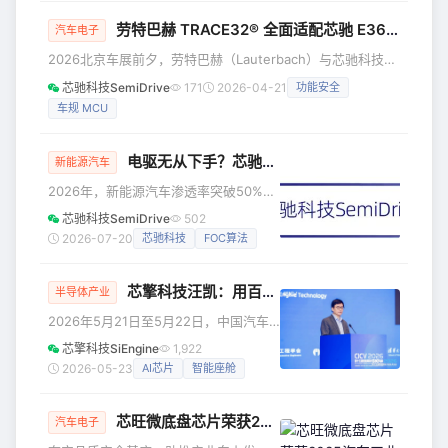
（AEIF 2026）高峰论坛上一举斩获
劳特巴赫 TRACE32® 全面适配芯驰 E3620 智控 MCU，全系
“2026国产车规芯片新品十强”以及“汽车
汽车电子
电子金芯奖 · 卓越产品奖”两大奖项，充
2026北京车展前夕，劳特巴赫（Lauterbach）与芯驰科技共
分展现了兆易创新在国产车规存储芯片
同宣布：其 TRACE32® 开发工具已完成芯驰新一代智控
芯驰科技SemiDrive
171
2026-04-21
功能安全
领域的硬核实力。 ▲2026国产车规芯片
MCU 芯片 E3620 的全面适配，实现对芯驰全系列量产车规
车规 MCU
新品十强 ▲汽车电子金芯奖 · 卓越产
芯片的全覆盖支持，以高效响应、全栈适配能力，精准满足车
企与开发者研发提速、稳定落地的核心诉求。 芯驰 E3620 作
为新一代智控 MCU，聚焦汽车高安全、高实时控制场景，搭
电驱无从下手？芯驰产品有“解”- E3118单电驱解决方案
新能源汽车
配 TRACE32® 工具链，可全面支撑
2026年，新能源汽车渗透率突破50%，
电驱系统正从20,000rpm向30,000rpm
芯驰科技SemiDrive
502
迈进。转速越高，对电机控制算法的算
2026-07-20
芯驰科技
FOC算法
力要求就越高；算力越高，芯片的成本
和功耗压力就越大。这是一道摆在所有
芯擎科技汪凯：用百万智能车检验的车规芯，驱动端侧智能新纪元
电驱工程师面前的“既要又要”难题。 芯
半导体产业
驰科技给出的答案是——E3118单电驱方
2026年5月21日至5月22日，中国汽车
案。 E3118 单电驱方案基于芯驰 E3118
工程学会主办的智能网联汽车技术年会
芯擎科技SiEngine
1,922
芯片，面向电机控制场景，提供从硬件
（CICV）在上海召开。芯擎科技创始人
2026-05-23
AI芯片
智能座舱
架构到软件实现的完整技术参考。 本文
兼CEO汪凯博士在主论坛上发表主题演
档系统整
讲。作为中国高端芯片的代表，芯擎科
芯旺微底盘芯片荣获2025汽车工业巅峰奖最佳技术产品奖
技正在将车规芯片领域的技术和市场优
汽车电子
势，从智能汽车领域延伸至更广泛的端