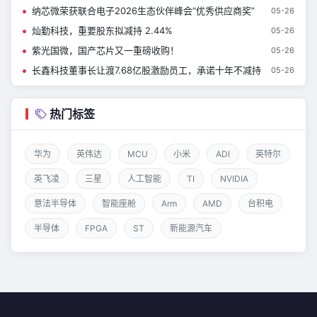
纳芯微荣获联合电子2026生态伙伴峰会“优秀供应商奖”
05-26
灿勤科技，重要股东拟减持 2.44%
05-26
紫光国微，国产芯片又一重磅收购！
05-26
长鑫科技董事长让渡7.68亿股激励员工，承诺十年不减持
05-26
热门标签
华为
英伟达
MCU
小米
ADI
英特尔
英飞凌
三星
人工智能
TI
NVIDIA
意法半导体
智能座舱
Arm
AMD
台积电
半导体
FPGA
ST
新能源汽车