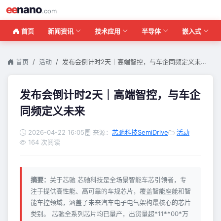
ee
nano
.com
首页
新闻资讯
技术应用
半导体
嵌入式
首页
活动
发布会倒计时2天｜高端智控，与车企同频定义未…
发布会倒计时2天｜高端智控，与车企
同频定义未来
2026-04-22 16:05
来源：
芯驰科技SemiDrive
活动
164 次阅读
摘要：
关于芯驰 芯驰科技是全场景智能车芯引领者，专
注于提供高性能、高可靠的车规芯片，覆盖智能座舱和智
能车控领域，涵盖了未来汽车电子电气架构最核心的芯片
类别。 芯驰全系列芯片均已量产，出货量超*11**00*万