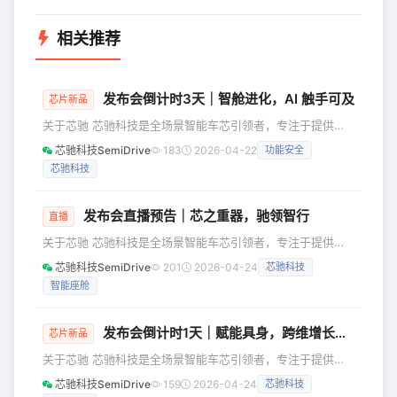
相关推荐
发布会倒计时3天｜智舱进化，AI 触手可及
芯片新品
关于芯驰 芯驰科技是全场景智能车芯引领者，专注于提供高
性能、高可靠的车规芯片，覆盖智能座舱和智能车控领域，涵
芯驰科技SemiDrive
183
2026-04-22
功能安全
盖了未来汽车电子电气架构最核心的芯片类别。 芯驰全系列
芯驰科技
芯片均已量产，出货量超*11**00*万片。芯驰目前拥有超
200个定点项目，服务超过260家客户，覆盖国内90%以上主
机厂及部分国际主流车企，包括上汽、奇瑞、长安、东风、一
发布会直播预告｜芯之重器，驰领智行
直播
汽、日产、本田、大众、理想等。 五大认证 放芯驰骋 ·德国
关于芯驰 芯驰科技是全场景智能车芯引领者，专注于提供高
莱茵TÜ
性能、高可靠的车规芯片，覆盖智能座舱和智能车控领域，涵
芯驰科技SemiDrive
201
2026-04-24
芯驰科技
盖了未来汽车电子电气架构最核心的芯片类别。 芯驰全系列
智能座舱
芯片均已量产，出货量超*11**00*万片。芯驰目前拥有超
200个定点项目，服务超过260家客户，覆盖国内90%以上主
机厂及部分国际主流车企，包括上汽、奇瑞、长安、东风、一
发布会倒计时1天｜赋能具身，跨维增长新引擎
芯片新品
汽、日产、本田、大众、理想等。 五大认证 放芯驰骋 ·德国
关于芯驰 芯驰科技是全场景智能车芯引领者，专注于提供高
莱茵TÜ
性能、高可靠的车规芯片，覆盖智能座舱和智能车控领域，涵
芯驰科技SemiDrive
159
2026-04-24
芯驰科技
盖了未来汽车电子电气架构最核心的芯片类别。 芯驰全系列