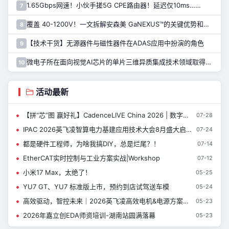
1.65Gbps网速！小伙手搓5G CPE路由器！延迟仅10ms……
7
覆盖 40-1200V！一文拆解安森美 GaNEXUS™的关键优势和应用
8
【技术干货】无源器件与磁性器件在ADAS应用中扮演的角色
9
微电子所在面向视觉AI芯片的单片三维异质集成技术领域取得进展
10
活动最新
【拼“芯”图 赢好礼】CadenceLIVE China 2026 | 数字设计与签核技术专题
07-28
IPAC 2026英飞凌智算电力基建应用技术大会8月盛大启幕
07-24
都是硬件工程师，为啥我搞DIY，总是烂尾？！
07-14
EtherCAT实时控制与工业方案实战|Workshop
07-12
小米17 Max，太绝了！
05-25
YU7 GT、YU7 标准版上市，预约到店试驾送车模
05-24
高效驱动，智控未来｜2026英飞凌高效电机&电源方案技术日即将开启
05-23
2026年嘉立创EDA师资培训-湖南站圆满落幕
05-23