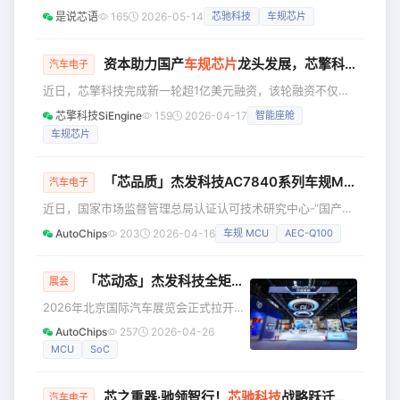
领投，陕汽鸿德、亦庄国投等知名机构跟投。 截至目前，芯
控股，元禾控股、苏
是说芯语
165
2026-05-14
芯驰科技
车规芯片
驰累计融资超44亿元，估值突破百亿元。可以说，已经是国
产车规芯片领域名副其实的“独角兽”。 | 为什么投给它？ 技
术：不跟风做低端，死磕“高可靠” 很多国产芯片喜欢做便宜的
资本助力国产
车规芯片
龙头发展，芯擎科技完成新一轮融资
汽车电子
替代品，但芯驰选择了一条更难的路：把安全和可靠性做到极
近日，芯擎科技完成新一轮超1亿美元融资，该轮融资不仅获
致。 它的全系列芯片拿下了德国莱茵TÜV ISO 26262 AS
得多家新战略投资者入局，也得到了现有股东的持续加码，充
芯擎科技SiEngine
159
2026-04-17
智能座舱
分彰显了市场对芯擎科技发展前景的高度认可。 芯擎科技的
车规芯片
股东结构已形成清晰的“产业龙头+ 主流机构+全域生态”的黄
金三角，从产业纵深、资本联动与生态闭环三个维度稳健布
局，使芯擎从“芯片提供商”向“智能出行算力平台”加速迈进。
「芯品质」杰发科技AC7840系列车规MCU通过国家级汽车芯片认证审查
汽车电子
战略股东信心入局，老股东持续加注 新一轮融资由京铭资本
近日，国家市场监督管理总局认证认可技术研究中心-“国产汽
等联合领投，还
车芯片产业化应用及质量提升”项目应用例工作组，公布了最
AutoChips
203
2026-04-16
车规 MCU
AEC-Q100
新汽车芯片认证审查结果。四维图新旗下杰发科技的
AC78408YGLA、AC78408LGLA、AC78408HGLA三款车
规级MCU芯片，凭借出色的综合性能、质量品质和市场应
「芯动态」杰发科技全矩阵
车规芯片
亮相2026北京
展会
用，成功通过《汽车芯片认证审查技术体系》审查。这标志着
2026年北京国际汽车展览会正式拉开帷
杰发科技车规级MCU芯片在可靠性、安全性及标准化方面，
幕，杰发科技亮相四维图新“芯境”展台，
AutoChips
257
2026-04-26
已完全达
全面展示了车规级SoC与MCU核心芯片
MCU
SoC
产品矩阵，以及最新的应用场景解决方
案与客户量产案例。在汽车行业处于智
芯之重器·驰领智行！
芯驰科技
战略跃迁，从汽车到具身智能全栈「芯」突破
能化变革加速与全球化“出海”交汇期的大
汽车电子