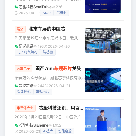
（股票代码: 002906）汽车电子业务的主力军，拥有信息娱
技领跑本土座舱芯片市场份额 据高工数
芯驰科技SemiDrive
226
乐
据显示，2025年中国市场（不含进出
2026-04-17
MCU
台积电
口）乘用车前装标配智能座舱（涵盖联
网大屏/多屏娱乐+智能语音交互）的搭
北京车展的中国芯
载率已攀升至76.62%。芯驰科技凭借稳
展会
健的市场表现，以3.77%的市场份额强势
昨天是第19届北京车展媒体日，我从上
占据第五名，同时也是本土厂商首位。
午10点一直逛到下午4点，硬生生走了
是说芯语
198
2026-04-26
以芯驰科技为代表的国产阵营之所以能
26000步。 这次逛展没时间看新车，整
电子电气架构
瑞芯微
持续扩大市场份额，关键在于实现了从
车厂商展台统统快速掠过。 我的核心目
单一产品到全场景覆盖的跨越。芯驰科
标：蹲守车规芯片、细看国产汽车供应
技是本土
国产7nm
车规芯片
龙头，斩获超1亿美金融资！
链真实实力。 | 重点独立展位芯企实拍
汽车电子
核心看点 这次逛展我重点打卡了所有单
据官方公众号获悉，湖北芯擎科技有限
独设展的核心汽车电子芯片企业，每家
公司宣布完成新一轮超 1 亿美元融资，
是说芯语
244
2026-04-21
都是当下车企量产装车刚需主力。 🔹 黑
新老股东协同加持，为公司从芯片提供
智能座舱
车规芯片
芝麻智能 E108独立展位人气超高，作为
商向智能出行算力平台升级注入强劲动
智能汽车计算芯片上市龙头，现场主
力。本轮融资将重点投向技术研发、产
芯擎科技汪凯：用百万智能车检验的车规芯，驱动端侧智能新纪元
能扩张与生态建设，持续强化芯擎在智
半导体产业
能座舱、高阶智能驾驶芯片领域的技术
2026年5月21日至5月22日，中国汽车
领先优势。 作为国内车规级高端芯片领
工程学会主办的智能网联汽车技术年会
芯擎科技SiEngine
1,952
军企业，芯擎科技已构建智能座舱 + 智
（CICV）在上海召开。芯擎科技创始人
2026-05-23
AI芯片
智能座舱
能驾驶双线技术壁垒，依托 7 纳米先进
兼CEO汪凯博士在主论坛上发表主题演