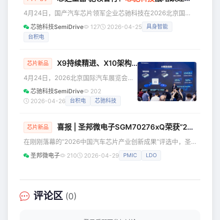
背景下，杰发科技正凭借极致性价比与
4月24日，国产汽车芯片领军企业芯驰科技在2026北京国际
高可靠性的车规级芯片基石平台，为行
汽车展览会上举办发布会，以「芯之重器·驰领智行」为主
芯驰科技SemiDrive
127
2026-04-25
具身智能
业提供坚实的汽车电子底层算力支撑。
题，全面展示在智能座舱、智能车控及具身智能三大产品线的
SoC家族：拓宽“出海”与两轮车全新赛道
台积电
最新成果，并正式宣布公司从汽车智能到通用智能的战略进
在全球化竞争加剧的背景下，“出海
阶。 车百会理事长张永伟、吉利汽车智能硬件中心负责人韦
浩、银河通用具身本体高级研发总监贾凯宾等机构领导及产业
X9持续精进、X10架构革新，芯驰座舱全场景覆盖夯实量产领先
芯片新品
链领袖莅临现场，共同见证这一重要时刻，对芯驰科技的技术
4月24日，2026北京国际汽车展览会期
纵深与量产交付能力给予
间，国产芯片领军企业芯驰科技全面展
芯驰科技SemiDrive
202
示了备受期待的AI座舱芯片X10的最新进
2026-04-26
台积电
芯驰科技
展，并同步推出了X9SP增强版。通过X9
系列的持续迭代精进与X10的架构革新，
喜报 | 圣邦微电子SGM70276xQ荣获“2026年度创新力汽车芯片”！
芯驰深耕座舱算力，以座舱的全场景覆
芯片新品
盖不断夯实在主流市场的量产领先地
在刚刚落幕的“2026中国汽车芯片产业创新成果”评选中，圣
位。 芯驰CTO孙鸣乐北京车展演讲 发布
邦微电子SGM70276xQ凭借卓越的集成能力与创新设计，从
圣邦微电子
210
2026-04-29
PMIC
LDO
会上，芯驰科技CTO孙鸣乐明确指出：
众多参评产品中脱颖而出，成功斩获“2026年度创新力汽车芯
AI座舱不应只是昂贵的参数堆砌，而应
片”奖！ 一颗芯片，三大核心创新 SGM70276xQ是一款高度
是能为客户带来实实在在BOM
集成的超紧凑型电源管理芯片（PMIC），集成三个降压转换
器与一个高PSRR LDO，专为空间受限、性能严苛的汽车应用
评论区
(0)
而生。 **💡 创新亮点一：LVBuck2输