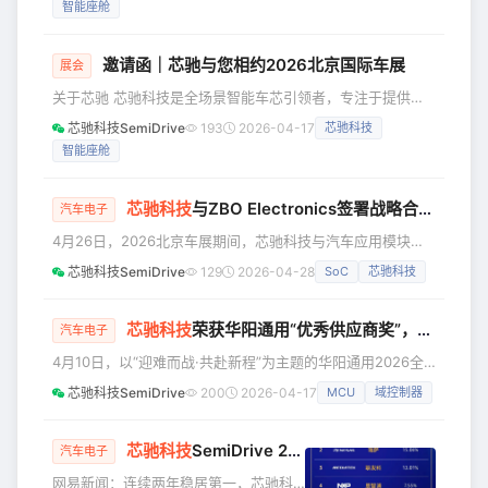
智能座舱
芯片均已量产，出货量超*11**00*万片。芯驰目前拥有超
200个定点项目，服务超过260家客户，覆盖国内90%以上主
机厂及部分国际主流车企，包括上汽、奇瑞、长安、东风、一
邀请函｜芯驰与您相约2026北京国际车展
展会
汽、日产、本田、大众、理想等。 五大认证 放芯驰骋 ·德国
关于芯驰 芯驰科技是全场景智能车芯引领者，专注于提供高
莱茵TÜ
性能、高可靠的车规芯片，覆盖智能座舱和智能车控领域，涵
芯驰科技SemiDrive
193
2026-04-17
芯驰科技
盖了未来汽车电子电气架构最核心的芯片类别。 芯驰全系列
智能座舱
芯片均已量产，出货量超*11**00*万片。芯驰目前拥有超
200个定点项目，服务超过260家客户，覆盖国内90%以上主
机厂及部分国际主流车企，包括上汽、奇瑞、长安、东风、一
芯驰科技
与ZBO Electronics签署战略合作，加速汽车芯片出海与全球化布局
汽车电子
汽、日产、本田、大众、理想等。 五大认证 放芯驰骋 ·德国
4月26日，2026北京车展期间，芯驰科技与汽车应用模块化
莱茵TÜ
电子硬件系统供应商ZBO Electonics签署战略合作协议，双
芯驰科技SemiDrive
129
2026-04-28
SoC
芯驰科技
方将携手推动芯驰车芯产品在欧洲、南美、东南亚及印度等市
场的推广。 从左到右依次为：芯驰科技国际业务总经理
Eugene Wang、芯驰科技创始人兼董事长仇雨菁、ZBO
芯驰科技
荣获华阳通用“优秀供应商奖”，携手共赴新程！
汽车电子
Electronics CEO Laurentiu Mihai、ZBO Electronics董事长
4月10日，以“迎难而战·共赴新程”为主题的华阳通用2026全
Patri
球合作伙伴大会在惠州隆重召开。凭借持续创新研发、稳定量
芯驰科技SemiDrive
200
2026-04-17
MCU
域控制器
产交付与深度协同能力，芯驰科技再度荣获华阳通用颁发的优
秀供应商奖项。 从2021年达成战略合作起，芯驰已经连续五
年获得华阳通用颁发的供应商大奖，双方从项目协同到战略共
芯驰科技
SemiDrive 2026年第一季度资讯
汽车电子
生的深厚伙伴关系持续升级。 华阳通用是ADAYO华阳集团
网易新闻：连续两年稳居第一，芯驰科