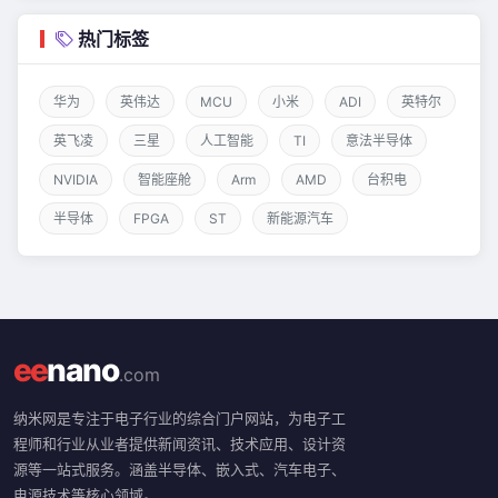
热门标签
华为
英伟达
MCU
小米
ADI
英特尔
英飞凌
三星
人工智能
TI
意法半导体
NVIDIA
智能座舱
Arm
AMD
台积电
半导体
FPGA
ST
新能源汽车
ee
nano
.com
纳米网是专注于电子行业的综合门户网站，为电子工
程师和行业从业者提供新闻资讯、技术应用、设计资
源等一站式服务。涵盖半导体、嵌入式、汽车电子、
电源技术等核心领域。