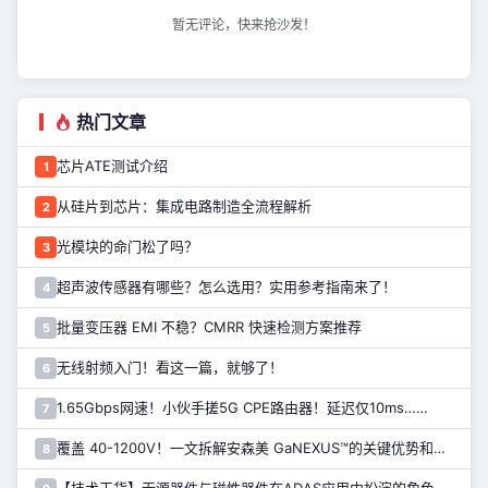
暂无评论，快来抢沙发！
热门文章
芯片ATE测试介绍
1
从硅片到芯片：集成电路制造全流程解析
2
光模块的命门松了吗？
3
超声波传感器有哪些？怎么选用？实用参考指南来了！
4
批量变压器 EMI 不稳？CMRR 快速检测方案推荐
5
无线射频入门！看这一篇，就够了！
6
1.65Gbps网速！小伙手搓5G CPE路由器！延迟仅10ms……
7
覆盖 40-1200V！一文拆解安森美 GaNEXUS™的关键优势和应用
8