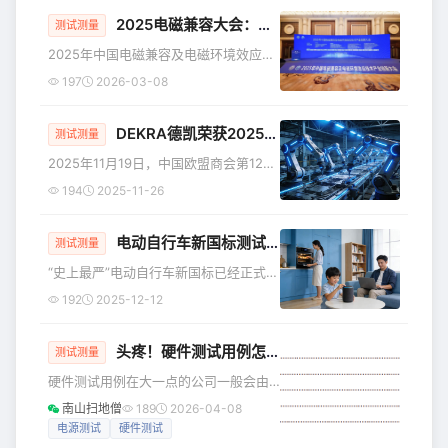
859.88元/股，一举刷新A股新股上市首
2025电磁兼容大会：复杂电磁环境测试系统详解
日开盘价纪录，超越此前沐曦股份700
测试测量
元/股的最高开盘价。截至午间收盘，联
2025年中国电磁兼容及电磁环境效应技
讯仪器报价801.19元/股，涨幅达
术产业创新大会在重庆圆满落幕，汇聚
197
2026-03-08
878.5%，对应总市值823亿元，半日换
400余位专家和企业代表，探讨前沿技术
手率高达67.2%，市场交易情绪极度火
与产业创新。
热。 超高涨幅也缔造了年度顶级打新收
DEKRA德凯荣获2025中国欧盟商会企业社会责任与可持续增长领导力奖
测试测量
益。资料显示，联讯仪
2025年11月19日，中国欧盟商会第12届
企业社会责任奖颁奖典礼在南京举行，
194
2025-11-26
DEKRA德凯在本届评选中荣获“社会责任
与可持续增长领导力奖”。受主办方邀
电动自行车新国标测试：艾德克斯一站式解决方案详解
请，DEKRA德凯中国规划发展副总裁周
测试测量
旋发表
“史上最严”电动自行车新国标已经正式实
施。自2025年12月1日起，所有在售电
192
2025-12-12
动自行车均须符合新版《电动自行车安
全技术规范》（GB17761—2024）要
头疼！硬件测试用例怎么写
求，不符合标准的产品全面禁止销售。
测试测量
目前我国
硬件测试用例在大一点的公司一般会由
专门的测试工程师和硬件一起完成，小
南山扫地僧
189
2026-04-08
公司就全权由硬件自己搞了，今天知识
电源测试
硬件测试
星球的一位同学问我，有没有可以用的