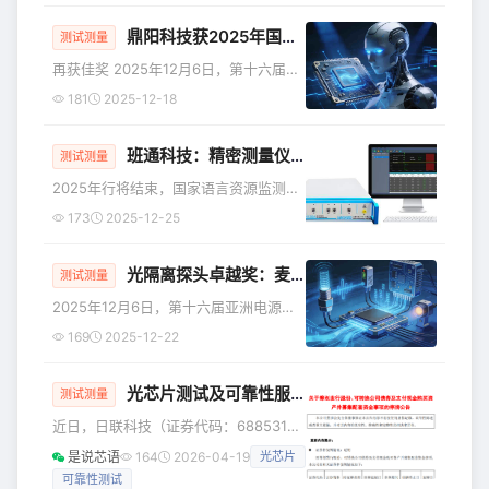
模版，我找了一份自己用的最多也是比
鼎阳科技获2025年国产测试测量行业卓越奖：数字示波器技术领先
较全的版本，大致分为以下四个部分。
测试测量
第一部分主要包括以下内容，描述了硬
再获佳奖 2025年12月6日，第十六届
件测试的软硬件版本信息，测试仪器，
“亚洲电源技术发展论坛” 暨颁奖典礼在
181
2025-12-18
测试项目汇总以及未通过测试项汇总。
深圳湾万丽酒店圆满落幕。鼎阳科技凭
第二部分主要包括以下内容，主要涉及
借在通用电子测试测量仪器领域的深厚
单板各个功能测试项，包括SWD下载，
班通科技：精密测量仪器提升PCB制造品质
技术积淀与突出市场表现，荣获“国产测
测试测量
复位、通讯功能，联
试测量行
2025年行将结束，国家语言资源监测与
研究中心、商务印书馆和新华网等在北
173
2025-12-25
京联合揭晓了2025年度字词。经过网友
推荐、语料库大数据提取和专家评议，
光隔离探头卓越奖：麦科信科技在2025年亚洲电源技术论坛上获殊荣
“韧”与“深度求索”成功入选，这两个字词
测试测量
反映了国内当前社
2025年12月6日，第十六届亚洲电源技
术发展论坛在深圳圆满落幕。在大会颁
169
2025-12-22
奖环节中，麦科信科技凭借在光隔离探
头领域的硬核技术积累与卓越产品表
光芯片测试及可靠性服务“小巨人”企业要被收购！
现，荣获“国产测试测量行业光隔离探头
测试测量
卓越奖”。 一、
近日，日联科技（证券代码：688531）
发布停牌公告，宣布拟通过发行股份、
是说芯语
164
2026-04-19
光芯片
可转换公司债券及支付现金相结合的方
可靠性测试