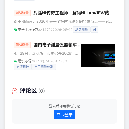
式，收购上海菲莱测试技术有限公司
（以下简称“菲莱测试”）控股权，并同步
募集配套资金，进一步拓展公司在检测
对话NI传奇工程师：解码NI LabVIEW的40年“阴阳”哲学与AI破局之道
测试测量
领域的业务边界。 公告明确，本次交易
对于NI而言，2026年是一个被时光镌刻的特殊节点——它既
尚处于筹划阶段，标的资产估值及定价
标志着企业成立50周年的深厚积淀，也见证了NI LabVIEW
尚未最终确定。经初步测算，本次交易
电子工程专辑
147
2026-05-12
测试测量
AI
40年来在科技土壤中开出的长青之花。 其实，在40年编程语
预计未达到《上市公司重大资产重组管
言与工具框架的沉浮更迭中，曾涌现无数辉煌的名字。然而，
理办法》规定的重大资产重组标准，且
LabVIEW却始终稳居测试测量、工业测控与科研验证领域的核
国内电子测量仪器领军者，IPO成功过会！
测试测量
交易前后公司实
心，成为全球超过150万工程师与科学家信赖的“硬核利器”。
4月28日，深交所上市委召开2026年第
“其生命力，在于不盲从迭代，而是深耕行业本质
19次审议会议，中电科思仪科技股份有
是说芯语
140
2026-04-30
限公司（简称“思仪科技”）创业板IPO申
是德科技
电子测量仪器
请顺利过会。此次成功过会，不仅标志
着这家国内电子测量仪器龙头企业正式
迈入登陆资本市场的最后关键阶段，更
将为我国国产电子测量仪器产业高质量
评论区
(0)
进阶、核心装备自主化发展注入核心动
能，掀开企业市场化规模化发展的全新
篇章。 作为我国电子测量仪器领域名副
登录后即可参与讨论
其实的行业国家队，思仪科技底蕴深
立即登录
厚、根基扎实