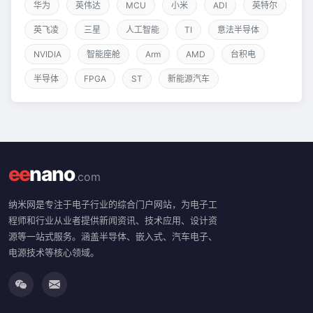
华为
英伟达
MCU
小米
ADI
英特尔
英飞凌
三星
人工智能
TI
意法半导体
NVIDIA
智能座舱
Arm
AMD
台积电
半导体
FPGA
ST
新能源汽车
ee
nano
.com
纳米网是专注于电子行业的综合门户网站，为电子工
程师和行业从业者提供新闻资讯、技术应用、设计资
源等一站式服务。涵盖半导体、嵌入式、汽车电子、
电源技术等核心领域。