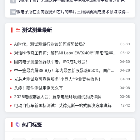
【技术干货】无源器件与磁性器件在ADAS应用中扮演的角色
9
微电子所在面向视觉AI芯片的单片三维异质集成技术领域取得进展
10
测试测量最新
AI时代，测试测量行业该如何顺势破局？
05-21
对话NI传奇工程师：解码NI LabVIEW的40年“阴阳”哲学与AI破局之道
05-12
国内电子测量仪器领军者，IPO成功过会！
04-30
中一签最高赚38.9万！年内最强新股暴涨950%，国产测试设备龙头引爆市场！
04-26
光芯片测试及可靠性服务“小巨人”企业要被收购！
04-19
头疼！硬件测试用例怎么写
04-08
2025电磁兼容大会：复杂电磁环境测试系统详解
03-08
电动自行车新国标测试：艾德克斯一站式解决方案详解
12-12
热门标签