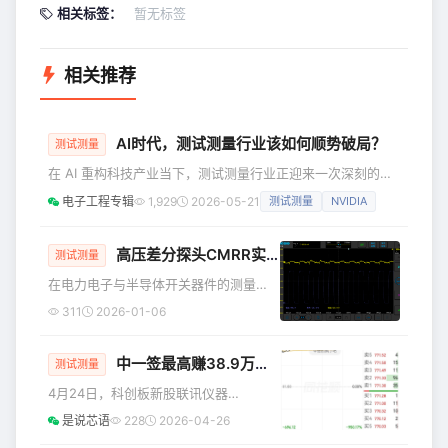
相关标签：
暂无标签
相关推荐
AI时代，测试测量行业该如何顺势破局？
测试测量
在 AI 重构科技产业当下，测试测量行业正迎来一次深刻的技
术跃迁。在 NI Connect 首日的主题演讲中，NI 高管团队与
电子工程专辑
1,929
2026-05-21
测试测量
NVIDIA
来自Amentum、NVIDIA等企业的行业专家齐聚一堂，共同探
讨了 AI 如何重塑测试的边界。 正值 NI 成立 50 周年与
LabVIEW 诞生 40 周年的重要里程碑，NI 提出了未来演进方
高压差分探头CMRR实测：麦科信DP系列性能解析
测试测量
案：通过将开放的软件、模块化硬件、互联的数据以及繁荣的
在电力电子与半导体开关器件的测量
生态系统深度整合，NI
中，存在大量高压共模噪声与快速开关
311
2026-01-06
干扰。如果差分探头的共模抑制比
（CMRR）不足，那么原本应为零或微弱
中一签最高赚38.9万！年内最强新股暴涨950%，国产测试设备龙头引爆市场！
的差模信号可能被共模干扰淹没、扭曲
测试测量
或出现毛刺。 本文基于低
4月24日，科创板新股联讯仪器
（688808.SH） 正式上市，股价开盘强
是说芯语
228
2026-04-26
势冲高，盘中涨幅一度突破950%，触及