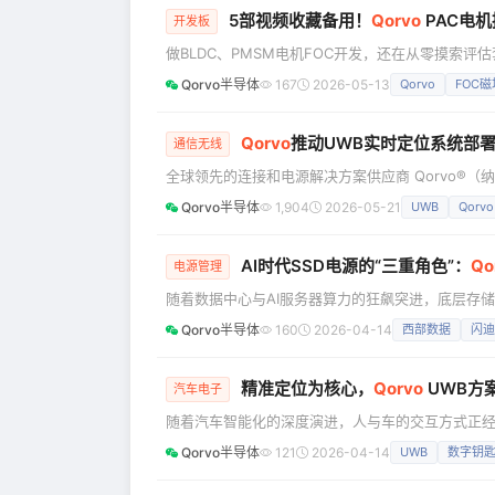
5部视频收藏备用！
Qorvo
PAC电
开发板
做BLDC、PMSM电机FOC开发，还在从零摸索评估
机、永磁同步电机磁场定向控制（FOC）量身打造的
Qorvo半导体
167
2026-05-13
Qorvo
FOC
解，新手也能快速上手！ 硬件设置与首次上电 核心看
ET‑UARTSWD模
Qorvo
推动UWB实时定位系统部署
通信无线
全球领先的连接和电源解决方案供应商 Qorvo®（
实现企业级规模部署方面迈出了重要一步。通过融合FiR
Qorvo半导体
1,904
2026-05-21
UWB
Qorvo
能够在无需专用RTLS基础设施的情况下，提供精准的
用锚点
AI时代SSD电源的“三重角色”：
Qo
电源管理
随着数据中心与AI服务器算力的狂飙突进，底层存
SSD（eSSD）作为数据存取的核心枢纽，其电源
Qorvo半导体
160
2026-04-14
西部数据
闪迪
近期举办的CFMS峰会上，Qorvo高级销售经理张
在eSSD电源管理领域的战略布局。 作为一家美资半
精准定位为核心，
Qorvo
UWB方
汽车电子
随着汽车智能化的深度演进，人与车的交互方式正经
抗干扰性与天然安全特性，已成为连接便捷出行与极
Qorvo半导体
121
2026-04-14
UWB
数字钥
价值持续跃迁，从赋能数字钥匙实现无感解锁，到
UWB正从单点功能演变为贯穿智能座舱全场景的底