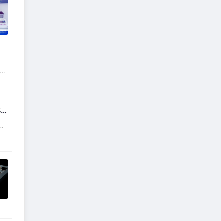
能体
以
。
0
的
展，