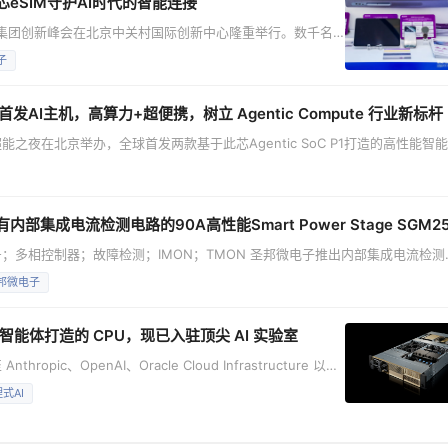
eSIM守护AI时代的智能连接
紫光集团创新峰会在北京中关村国际创新中心隆重举行。数千名
表出席，共议智能科技产业新战略、新技术、新生态。作为新
子
板块的核心企业，紫光同芯深度参与主论坛及AI终端创新论
实力，充分彰显了集团战略赋能下的创新活力与产业价值。
1 全球首发AI主机，高算力+超便携，树立 Agentic Compute 行业新标杆
能之夜在北京举办，全球首发两款基于此芯Agentic SoC P1打造的高性能智
i。此次新品发布，充分展现此芯科技在智能体终端芯片领域的技术创新与产品实力。
与产业伙伴深度协同，持续推动Agentic Compute技术演进与商业化落地
成电流检测电路的90A高性能Smart Power Stage SGM2589
；PWM信号；多相控制器；故障检测；IMON；TMON 圣邦微电子推出内部集成电流检测
品——SGM25890，该器件主要面向AI服务器及传统计算市场。 随着数字时代的深入发
邦微电子
端逐步向边缘计算与本地化应用拓展。多种策略和架构的CPU、GP
专为智能体打造的 CPU，现已入驻顶尖 AI 实验室
thropic、OpenAI、Oracle Cloud Infrastructure 以及
IA 创
式AI
C 上给出了答案 —— 独立的 Vera CP