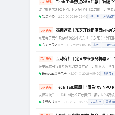
Tech Talk热点Q&A汇总 | “周易”X
芯片新品
Q1 “周易”X3 R2 NPU IP支持FP4且算力翻倍
Cluster算力从80 TFLOPS跃升至160 TF
安谋科技
2,091
2026-05-16
NPU IP
大模型推
性能； 2.边端侧推理正从W4A16向W4A8演进，
芯闻速递丨东芝开始提供面向电机驱动
芯片新品
东芝电子元件及存储装置株式会社（“东芝”）今日宣布，
TB9M040FTG是一款内置功率MOSFET，用于3
东芝半导体
2,090
2026-05-15
东芝
TB9M04
[1]电机控制器件系列的最新成员，TB9M040F
互动有礼丨定义未来服务机器人：R
芯片新品
在生成式AI与具身智能的发展推动下，机器人正从“
店、医疗、物流和零售等行业对自动化、效率与安
Renesas瑞萨电子
2,074
2026-05-20
瑞萨电子
器人不仅需要在复杂的动态环境中自主移动，并与
商业化要求。然而，传统系统架构往往需要在AI算
Tech Talk回顾丨“周易”X3 
芯片新品
安谋科技Tech Talk AI技术开放麦第二期，NPU高级产
亮点，详解该版本在算力、算力密度方面的提升，以及
安谋科技
2,058
2026-05-15
安谋科技
软硬协
场等多领域的落地案例。 “周易”X3 R2版本升级 
向边端侧迁移，对边端侧NPU的算力和效率提出