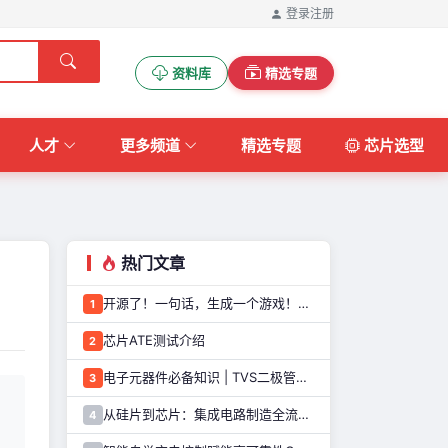
登录
注册
资料库
精选专题
人才
更多频道
精选专题
芯片选型
热门文章
开源了！一句话，生成一个游戏！这个AI游戏机，太好玩了
1
芯片ATE测试介绍
2
电子元器件必备知识 | TVS二极管的定义、原理、类型和应用优势
3
从硅片到芯片：集成电路制造全流程解析
4