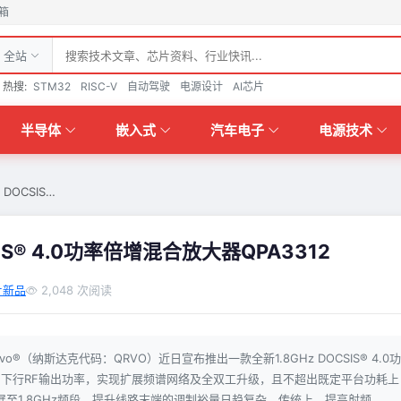
箱
全站
热搜:
STM32
RISC-V
自动驾驶
电源设计
AI芯片
半导体
嵌入式
汽车电子
电源技术
 DOCSIS…
SIS® 4.0功率倍增混合放大器QPA3312
片新品
2,048 次阅读
®（纳斯达克代码：QRVO）近日宣布推出一款全新1.8GHz DOCSIS® 4.0功
用下行RF输出功率，实现扩展频谱网络及全双工升级，且不超出既定平台功耗上
展至1.8GHz频段，提升线路末端的调制裕量日趋复杂。传统上，提高射频