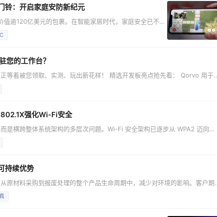
门铃：开启家庭安防新纪元
了价值逾120亿美元的包裹。在智能家居时代，家庭安全已不再
rand View Research数据，2023年美国可视门铃
C
到10.48亿美元。持续推动可视门铃的技术创新，对于为消费者
消费者表示，便捷
驻您的工作台？
您领取、实测、玩出新花样！ 精选开发板亮点抢先看： Qorvo 用于评
的聊天机器人开发板 Arduino UNO Q 系列高性能SBC，面向更复杂的边缘计算与AI应用场景 名
2.1X强化Wi-Fi安全
横跨整体系统架构的多层次问题。Wi-Fi 安全架构已逐步从 WPA2 迈向
更完整的网络访问控制机制。 随着物联网设备数量快速增长，无线联网已成为智慧家
，在设备数量爆发与跨协议整合的趋势下，无线物联网系统的安全性也面临前所
可持续优势
在从原材料采购到报废处理的整个产品生命周期中，减少对环境的影响。客户期
资者也愈发关注可衡量的环境、社会和治理（ESG）进展。 因此，设计工程师
真
本，还影响着公司的环境足迹、开发效率，以及长期竞争力。你选择的每一个元
权