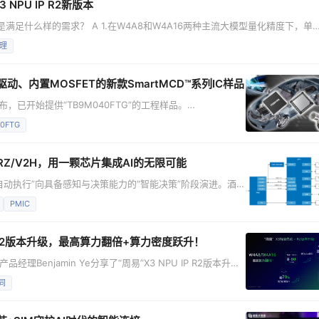
3 NPU IP R2新版本
，主要是满足什么样的需求？ A 1.在W4A8和W4A16两种主流大模型量化精度下，单
LOPS，且支持灵活配置，算力密度提升超70%，能够让客户在相同芯片面积下获得更强的
理
FP4数据格式的支持正是为未来FP4权重模型的出现做好前瞻准
、内置MOSFET的新款SmartMCD™系列IC样品
已开始提供“TB9M040FTG”的工程样品。
相直流无刷电机驱动的电机控制器件。作为东芝“SmartMCD™”
0FTG
TG集成了微控制器（MCU）与电机驱动电路，可直接驱动3相直
流无刷电机，适用于控制车载设备中使用的小型电机。 随着车辆可动部件电动化
Z/V2H，用一颗芯片集成AI的无限可能
自动执行”向具备感知与决策能力的“智能决策”阶段演进。酒
全性的需求持续提升，推动服务机器人市场快速增长。这类机
PMIC
人类进行安全、自然的交互，还必须满足低功耗与高性价比的
力、实时响应能力与系统集成度之间进行权衡，成为制约服务
NPU R2版本升级，最高算力翻倍+算力密度跃升！
品经理Benjamin Ye分享了“周易”X3 NPU IP R2版本升级
“周易”X3系列NPU在智能座舱、AI推理加速芯片及新兴市
同
最高算力翻倍、算力密度提升超70% 当前，AI大模型加速从云端