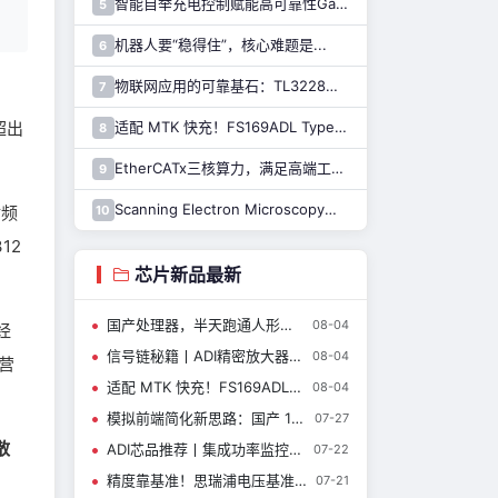
智能自举充电控制赋能高可靠性GaN驱动，纳芯微推出110V半桥驱动芯片NSD2123
5
机器人要“稳得住”，核心难题是...
6
物联网应用的可靠基石：TL3228内置的硬件安全模块（HSM）详解
7
超出
适配 MTK 快充！FS169ADL Type-A 快充芯片全新上线
8
EtherCATx三核算力，满足高端工业控制！纳芯微发布实时控制MCU/DSP NS800RTA7系列
9
Scanning Electron Microscopy扫描电子显微镜介绍（一）
10
射频
12
芯片新品最新
国产处理器，半天跑通人形机器人
08-04
经
信号链秘籍丨ADI精密放大器与开关器件新品如何重新定义仪器设计？
08-04
营
适配 MTK 快充！FS169ADL Type-A 快充芯片全新上线
08-04
模拟前端简化新思路：国产 14 位采集 ADC CBM14AD50Q
07-27
散
ADI芯品推荐丨集成功率监控器的高功率正热插拔控制器
07-22
精度靠基准！思瑞浦电压基准芯片，累计出货10亿+颗，服务客户8000+
07-21