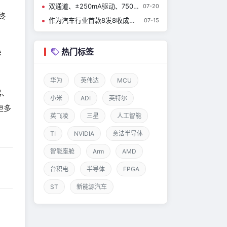
双通道、±250mA驱动、750µA功耗——CBM8532这颗通用运放到底强在哪？
07-20
终
作为汽车行业首款8发8收成像雷达MMIC，英飞凌RASIC™ CTRX8188F实现量产，加速中央式架构雷达的发展
07-15
热门标签
样
华为
英伟达
MCU
器、
小米
ADI
英特尔
更多
英飞凌
三星
人工智能
TI
NVIDIA
意法半导体
智能座舱
Arm
AMD
台积电
半导体
FPGA
ST
新能源汽车