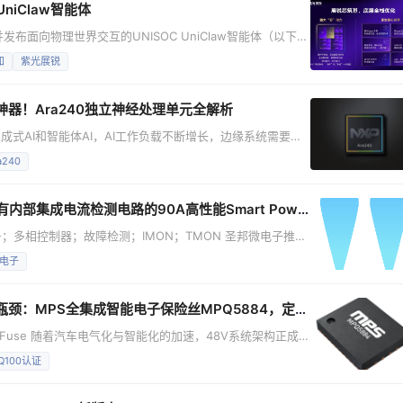
iClaw智能体
并发布面向物理世界交互的UNISOC UniClaw智能体（以下简
ic AI芯片解决方案落地的关键载体，标志着端侧智能体正式迈入“可
知
紫光展锐
列芯片平台已原生支持UniClaw。 智能体已从概念走向现
速神器！Ara240独立神经处理单元全解析
式AI和智能体AI，AI工作负载不断增长，边缘系统需要的
力，以实现实时性能、更低功耗、强大的数据隐私保护以及可
a240
正是为了满足这些边缘AI需求而构建。 作为恩智浦首个独立神经处
高达40 eTOPS的
测电路的90A高性能Smart Power Stage SGM25890
；多相控制器；故障检测；IMON；TMON 圣邦微电子推出
e（DrMOS）产品——SGM25890，该器件主要面向AI服务器及传
电子
算系统能力持续增强，AI技术也从云端、局端逐步向边缘计算
S全集成智能电子保险丝MPQ5884，定义高集成、高可靠、智能化新方案
Fuse 随着汽车电气化与智能化的加速，48V系统架构正成
率负载，而且能够减小线束质量，更为高级辅助驾驶
-Q100认证
础。然而，更高电压也意味着对电路保护器件提出了前所未有
更可靠的保护，成为48V系统巨大挑战。 MPS推出车规