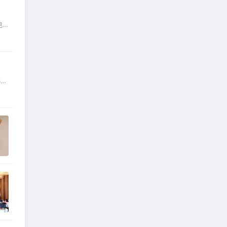
电
拆
S）
vo
专