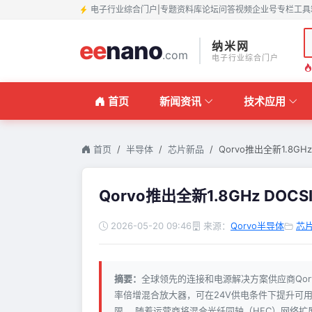
电子行业综合门户
|
专题
资料库
论坛
问答
视频
企业号
专栏
工具
ee
nano
纳米网
.com
电子行业综合门户
首页
新闻资讯
技术应用
首页
半导体
芯片新品
Qorvo推出全新1.8GHz
Qorvo推出全新1.8GHz DOC
2026-05-20 09:46
来源：
Qorvo半导体
芯
摘要：
全球领先的连接和电源解决方案供应商Qorvo
率倍增混合放大器，可在24V供电条件下提升可
限。 随着运营商将混合光纤同轴（HFC）网络扩