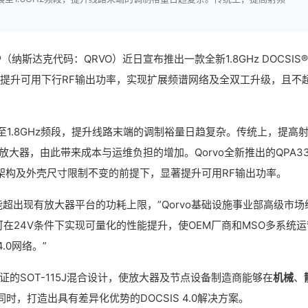
纳斯达克代码：QRVO）近日宣布推出一款全新1.8GHz DOCSIS®
件下提升可用下行RF输出功率，实现扩展频谱网络及全双工升级，且不
至1.8GHz频段，提升线路末端的调制裕量日趋复杂。传统上，提高
大器，由此带来成本与运维负担的增加。Qorvo全新推出的QPA33
架构及外壳尺寸限制不变的前提下，显著提升可用RF输出功率。
不能超出现有放大器平台的功耗上限，”Qorvo基础设施事业部高级市场
增器可在24V条件下实现可量化的性能提升，使OEM厂商和MSO多系统运
.0网络。”
验证的SOT-115J混合设计，使放大器及节点设备制造商能够在
机械
、
，打造出具有差异化优势的DOCSIS 4.0解决方案。