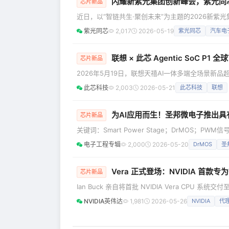
闪耀新紫光集团创新峰会，紫光同芯
芯片新品
近日，以“智链共生·聚创未来”为主题的2026新
来自政府、产业界、投资机构及科研院所的嘉宾代
紫光同芯
2,017
2026-05-19
紫光同芯
汽车电
紫光集团（简称“新紫光”）旗下汽车电子与智能芯片
坛，集中展示了在汽车电子与安全芯片领域的领先
联想 × 此芯 Agentic SoC P
芯片新品
2026年5月19日，联想天禧AI一体多端全场景新品超
终端主机——联想AI主机P7与联想AI主机min
此芯科技
2,003
2026-05-21
此芯科技
联想
此芯P1高性能智能体算力核心为开放底座，此芯科技正
联想
为AI应用而生！圣邦微电子推出具有内部集
芯片新品
关键词：Smart Power Stage；DrMOS
90A Smart Power Stage（DrMOS）产
电子工程专辑
2,000
2026-05-20
DrMOS
圣
通信与计算系统能力持续增强，AI技术也从云端、局
Vera 正式登场：NVIDIA 首款
芯片新品
Ian Buck 亲自将首批 NVIDIA Vera CPU 系统交付至 An
SpaceXAI，标志着智能体专用 CPU 从发布迈向投产。 代理式 AI 从一开始就需要一种全新的 CPU。NVID
NVIDIA英伟达
1,981
2026-05-26
NVIDIA
代理
始人兼首席执行官黄仁勋在今年 3 月于圣何塞举行的 GT