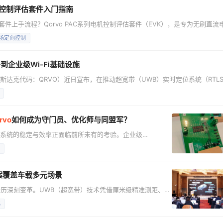
机控制评估套件入门指南
套件上手流程？Qorvo PAC系列电机控制评估套件（EVK），是专为无刷直流
一站式开发平台。 Qorvo特别整理了5部入门实操视频，从硬件到软件全流程
磁场定向控制
点：EVK板卡认知、接线规范、上电校验 必备物料：PAC EVK评估板、
到企业级Wi-Fi基础设施
纳斯达克代码：QRVO）近日宣布，在推动超宽带（UWB）实时定位系统（RTL
a和Omlox等行业标准，并将其集成到企业级Wi-Fi接入点（EAP）中，Qor
实时定位服务。 Qorvo攻克了RTLS普及的关键障碍，包括系统碎片化，以及
rvo
如何成为守门员、优化师与同盟军？
储系统的稳定与效率正面临前所未有的考验。企业级
管理不仅关乎单盘性能，更直接决定了整个AI集群的可靠性。在
鲲在接受EDN电子技术设计的采访时，深度拆解分享了Qorvo
导体企业，Qorvo在电源管理领域的底气源
案覆盖车载多元场景
历深刻变革。UWB（超宽带）技术凭借厘米级精准测距、强
致安全的核心纽带。自商业化应用以来，UWB在汽车领域的
匙
深入座舱安全与人员感知等多元场景，其能力边界不断拓展。
层能力平台，开启汽车智能交互的全新篇章。 在近期举办的T