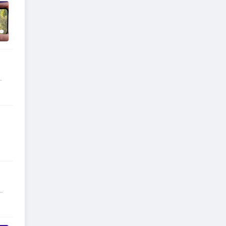
未
待
的
器