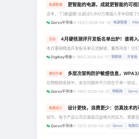
更智能的电源，成就更智能的可视
电源管理
去年，“门廊盗贼”从超过5,800万美国人手中窃取
是奢侈品，而是必需品；可视门铃正是其中的核心所在。据G
Qorvo半导体
143
2026-04-14
电源管理
PMI
市场规模估计为4.18亿美元，预计到2030年将达
提供便捷、易用的家庭安全防护至关重要。 78%的
4月硬核测评开发板名单出炉！谁将入
活动
本月重磅精选开发板名单正式解锁，蓄势待发！它们正等着被
估DWM3001C UWB模块的便捷套件 M5Stack K145 机器人开发板，高算力实时运动控制主控 M5Stack 面向 AI视觉与IoT应用场景
DigiKey得捷
185
2026-04-17
物联网
开发板
多层次架构防护敏感信息，WPA3/80
通信方案
在物联网系统中，安全问题并不只存在于单一协议，而是
WPA3，搭配 802.1X 身份验证架构，可建立
Qorvo半导体
182
2026-04-21
物联网
Qorvo
庭、企业网络与工业自动化的重要基础设施。然而
有的挑战。特别是在 Wi-Fi
设计更快，浪费更少：仿真技术的
电路设计
如今，电子产品公司正面临日益增大的压力，需要
高能效的解决方案，监管机构要求企业承担责任，投
Qorvo半导体
157
2026-04-29
Qorvo
电路仿
日常决策不仅关乎性能规格和物料清单（BOM）成
件、评估的每一种拓扑结构，和做出的每一个设计