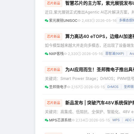
智慧芯片的主力军，紫光展锐发布Un
芯片新品
近日,紫光展锐正式推出Agentic AI芯片解决方案，
称“UniClaw”）。UniClaw是紫光展锐Agent
紫光展锐UNISOC
2,483
2026-05-16
多模态感
感知、可决策、可执行”的全新阶段。目前，展锐N9系
实，但当前市场主流智能体方案普遍存在Token
算力高达40 eTOPS，边缘AI加
芯片新品
如今模型越来越大并走向多模态，还出现了设备端生成
已不仅仅是渐进式的算力提升，而是专门的加速能
NXP客栈
2,320
2026-05-16
恩智浦(NXP)
Ar
扩展性。Ara240独立神经处理单元 (DNPU) 
理单元 (DPNU)，Ara240提供了AI优化的架构，拥有
为AI应用而生！圣邦微电子推出具有内部集成电流检
芯片新品
关键词：Smart Power Stage；DrMOS；PWM信号
内部集成电流检测的90A Smart Power Stag
圣邦微电子
2,157
2026-05-15
DrMOS
圣邦微
统计算市场。 随着数字时代的深入发展，通信与计
与本地化应用拓展。多种策略和架构的CPU、G
新品发布 | 突破汽车48V系统保护瓶颈：MP
芯片新品
关键词：高集成、低阻抗、全保护、智能化、48V e
为下一代汽车电源网络的核心。它不仅支持更高功
MPS芯源系统
2,134
2026-05-15
MPS
AEC
（ADAS）、车载互联等系统提供了稳定的供电基
的严苛要求。如何在有限空间内实现更快速、更智能、