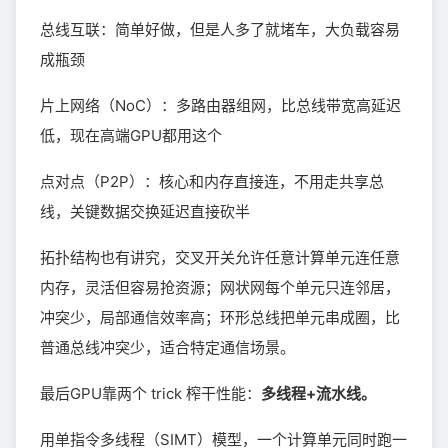
总线互联：简单好做，但是人多了就堵车，大负载容易
成瓶颈
片上网络（NoC）：多路由器组网，比总线带宽高延迟
低，现在高端GPU都用这个
点对点（P2P）：核心和内存直接连，不用走共享总
线，关键数据交换延迟直接砍半
拓扑结构也有讲究，交叉开关允许任意计算单元连任意
内存，灵活但容易抢资源；网状网每个单元只连邻居，
冲突少，局部通信效率高；环形总线把单元串成圈，比
普通总线冲突少，适合特定通信场景。
最后GPU靠两个 trick 榨干性能：
多线程+流水线。
用单指令多线程（SIMT）模型，一个计算单元同时跑一