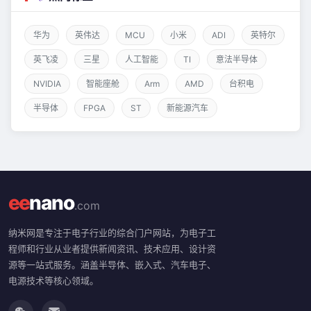
华为
英伟达
MCU
小米
ADI
英特尔
英飞凌
三星
人工智能
TI
意法半导体
NVIDIA
智能座舱
Arm
AMD
台积电
半导体
FPGA
ST
新能源汽车
ee
nano
.com
纳米网是专注于电子行业的综合门户网站，为电子工
程师和行业从业者提供新闻资讯、技术应用、设计资
源等一站式服务。涵盖半导体、嵌入式、汽车电子、
电源技术等核心领域。