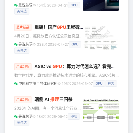
术（重庆）有限公司（以下简称“象帝
是说芯语
154
2026-04-21
GPU
先”）通过官方微信公众号宣布，近日已
英伟达
与国内头部券商中信建投证券股份有限
公司（以下简称“中信建投证券”）正式签
署财务顾问协议，全面启动IPO上市前各
重磅！国产
GPU
里程碑！全球第四！砺算7G100通过WHQL认证
芯片新品
项准备工作。 作为国内资本市场的头部
4月26日，据微软官方认证公示信息显
券商，中信建投证券在半导体、集成电
示，砺算科技自研高性能图形GPU
路等硬科技领域积累了丰富的辅导与保
是说芯语
338
2026-04-27
GPU
7G100系列正式完成微软
荐经验，此次双方携手，既是象帝先对
英伟达
WHQL（Windows Hardware Quality
上市工作的高度重视，也是对中信建投
Labs，Windows硬件质量实验室）全维
证券专业能
度合规认证。至此，砺算科技成为国内
ASIC vs
GPU
：算力时代怎么选？看完这张对比表就不纠结了
产业分析
首家、全球第四家通过该项严苛认证的
数字时代里，算力就是推动技术进步的核心引擎。ASIC芯片
GPU设计企业，与英伟达、AMD、英特
和GPU作为两种最核心的算力载体，各自在特定领域都有着
尔三大全球图形算力巨头并列第一梯
中国科学院半导体研究所
196
2026-05-07
GPU
算力
不可替代的优势。 今天就把两者的技术差异、性能特点和适
队。 此次认证落地，并非单一产品技术
用场景说透，不管你是挖矿、做AI还是搞高性能计算，都能得
参数的常规达标，而是国产通
到专业的参考。 1. 先给核心结论 ASIC是为单一任务优化的专
端侧 AI
推理
三国杀
产业分析
用芯片，GPU是面向通用并行计算的灵活方案，两者没有绝
2026年的AI圈，有一个消息让全行业震
对好坏，只看你用在什么地方。核心差异我整理了一张对比
动：英伟达豪掷200亿美金收购Groq，
表，一目了
是说芯语
184
2026-05-12
NPU
坚定押注HBM+LPU的协同路线，试图
英伟达
垄断从云端到边缘的全场景推理算力。
而与此同时，AI行业正面临一个普遍困