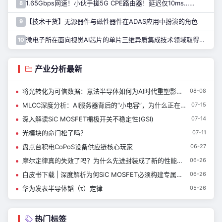
1.65Gbps网速！小伙手搓5G CPE路由器！延迟仅10ms……
8
【技术干货】无源器件与磁性器件在ADAS应用中扮演的角色
9
微电子所在面向视觉AI芯片的单片三维异质集成技术领域取得进展
10
产业分析最新
将光转化为可信数据：意法半导体如何为AI时代重塑影像技术
08-08
MLCC深度分析：AI服务器背后的“小电容”，为什么正在被重新定价？
07-15
深入解读SiC MOSFET栅极开关不稳定性(GSI)
07-14
光模块的命门松了吗？
07-11
盘点台积电CoPoS设备供应链核心玩家
06-27
摩尔定律真的失效了吗？为什么先进封装成了新的性能杠杆？
06-26
白皮书下载 | 深度解析为何SiC MOSFET必须构建专属可靠性验证方法？
06-26
华为发表半导体韬（τ）定律
05-26
热门标签