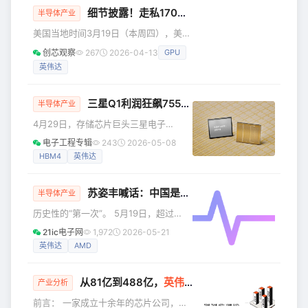
境——AI快用不起了！智谱、Anthropic
细节披露！走私170亿
GPU
，超微电脑多名高管
半导体产业
等大模型机构密集涨价、调整计费模
美国当地时间3月19日（本周四），美国
式，背后的核心症结，正是端侧AI推理
服务器巨头超微电脑（Super Micro
的底层架构瓶颈。 如今，全球端侧AI推
创芯观察
267
2026-04-13
GPU
Computer Inc.）联合创始人廖益贤
理赛道已经悄然分成了三条截然不同的
英伟达
（Yih-Shyan “Wally” Liaw）在美国被
路线，分别由英伟达、高通和
捕，一同落网的还有该公司外包商孙廷
伟（Ting-Wei “Willy” Sun），而超微电
三星Q1利润狂飙755%创纪录，HBM市场“三国杀”愈演愈烈
半导体产业
脑中国台湾地区销售总经理张瑞沧
4月29日，存储芯片巨头三星电子
（Ruei-Tsang “Steven” Chang）目前
（Samsung Electronics）交出了一份
仍处于在逃状态。纽约南区联邦检察官
电子工程专辑
243
2026-05-08
令华尔街惊叹的“炸裂”成绩单。受人工智
办公室
HBM4
英伟达
能（AI）基础设施建设带来的存储芯片
需求井喷影响，三星2026年第一季度营
苏姿丰喊话：中国是我们路线图的核心
业利润同比飙升超过750%，创下公司历
半导体产业
史新高，且远超分析师预期。 根据三星
历史性的“第一次”。 5月19日，超过
发布的初步业绩指引，该公司在截至3月
2000名开发者和生态伙伴涌入上海前滩
21ic电子网
1,972
2026-05-21
31日的第一季度实现了133.9万亿韩元
香格里拉酒店。就在48小时前，英伟达
英伟达
AMD
（约合899.6亿美元）的营收，同比增长
CEO黄仁勋刚刚结束在北京的行程返
约70%；营业
美。AMD董事会主席兼首席执行官苏姿
从81亿到488亿，
英伟达
迎来强劲对手
丰以一句“你们兴奋吗？”点燃全场，现场
产业分析
座无虚席。 这场AMD AI开发者日，是
前言： 一家成立十余年的芯片公司，从