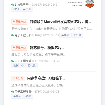
AMD首次将面向开发者的年度技术盛会
2025年9月约81亿美元私募估值，到5月
21ic电子网
2,062
2026-05-21
移出美国本土。对于一家市值已突破
14日以488亿美元估值，超额认购超过
GPU
英伟达
7000亿美元的半导体公司来说，这场“上
20倍登陆纳斯达克，它被贴上了一个极
海首发”释放的信号远远超出了技术
具传播力的标签：英伟达挑战者。 一颗
谷歌联手Marvell开发两款AI芯片，博通“独家地位”遭冲击
“整片晶圆”做成的芯片 英伟达的路线，
半导体产业
行业已经非常熟悉：把GPU做得越来越
据外媒The Information最新报道，谷歌正与芯片设计巨头
强，再通过NVLink、InfiniBand、以太
Marvell Technology展开深度合作洽谈，计划共同开发两款
电子工程专辑
189
2026-04-22
英伟达
亚马逊
网、交换机、液冷系统和软件栈，把成
新型人工智能芯片。受此消息提振，Marvell股价周一盘前飙
千上万张GPU组织成巨型AI集群。 这套
升近6%，而谷歌长期的芯片合作伙伴博通则应声下跌近2%。
体系极其强大
根据报道，谷歌与Marvell洽谈的两款芯片分别为内存处理单
复苏信号：模拟芯片一哥暴涨近20%，创25年纪录
半导体产业
元和下一代TPU。知情人士透露，双方目标是在2027年前完
模拟芯片龙头的成绩单，成了半导体行
成MPU的设计并启动试产，谷
业复苏的最强信号。 4月23日，德州仪
电子工程专辑
407
2026-04-26
器（TXN）公布2026年第一季度财报，
数据中心
英伟达
业绩全面碾压市场预期。公司Q1营收达
48.3亿美元，同比增长19%，环比增长
内存争夺战：AI虹吸下的供应危机
9%；每股收益（EPS）为1.68美元（含
产业分析
0.05美元离散税项收益），同比增长
全球半导体行业正经历重大变革，分析
31%，远超市场预期的1.36美元。财报发
师称之为“存储器大转型”。2026年伊
电子工程专辑
178
2026-05-08
布后，公司股价周四飙升约19%，创下
始，市场呈现两极分化：AI驱动的基础
英伟达
AMD
2000年以来最大单日涨幅，今年迄今累
设施领域蓬勃发展，而消费电子市场则
计上涨约60%
面临供应短缺和价格上涨的困境。 这种