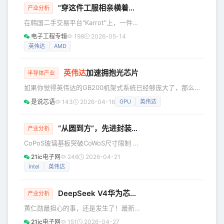
"穿这件工服相亲横着走"，SK海力士工程师为何成顶流？
分化源于硅晶圆产能分配的巨大转变。
产业分析
高利润的AI组件，尤其是高带宽内存
在韩国二手交易平台"Karrot"上，一件标
(HBM)，挤占了原本用于笔记本电脑、
价4万韩元的SK海力士工会马甲被卖家称
电子工程专辑
198
2026-05-14
智能手机和游戏机芯片的产能空间。 超
为"终极相亲战袍"，帖子瞬间登上热搜
英伟达
AMD
级周期的经济效益 对于全球领先的存储
。婚介公司Gayeon的高级团队负责人姜
器制造商——SK海力士、三星电子和美
恩善（Kang Eun-sun）对媒体表
光科技而
英伟达
加速拥抱光芯片
示："自半导体超级周期开启以来，市场
半导体产业
明显更偏好那些实际收入远远更高的工
如果你觉得英伟达的GB200机架式系统已经够庞大了，那么
程师，相比一些收入已不如从前的律
CEO黄仁勋的野心才刚刚开始。在上个月的GTC大会上，这
是说芯语
143
2026-04-16
GPU
英伟达
师。" 还有一则走红的段子写道：“现在
家全球市值最高的公司公布了计划，拟利用光子互连技术，在
海力士员工出去相亲时，都会谦称自己
2028年前将超过一千个GPU集成到一个巨型系统中。 该公司
在三星电子上班。只有遇到
并未坐等供应链的稳定。过去一个月，这家GPU巨头已向
“从圆到方”，先进封装革命！
产业分析
Marvell、Coherent和Lumentum等光学和互连技术公司投资
CoPoS玻璃基板突破CoWoS尺寸限制 随
数十亿美元，为这些系统的广泛部署做好准备。 黄仁
着摩尔定律失效和产业的“More than
21ic电子网
246
2026-04-21
Moore”的技术路线发展，台积电的护城
Intel
英伟达
河早已不止晶体管的微缩节点之争，而
是在封装技术上也不断推陈出新。 当前
DeepSeek V4华为芯片首发：
英伟达
CUDA护城
其核心的先进封装技术 CoWoS（Chip-
产业分析
on-Wafer-on-Substrate）。是一种将
黄仁勋最担心的事，还是发生了！最新
逻辑芯片（如 GPU、CPU）与高带宽内
的DeepSeek V4版本，把“第一次”给了
21ic电子网
151
2026-04-27
存（HBM）紧密集成在一起的 2.5D 封