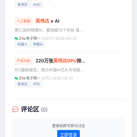
华为芯片。 “不诱于誉，不恐于诽，率道
英伟达
AMD
装技术，它通过在芯片和
而行，端然正己。”带着这十六字理念，
4月24日，DeepSeek V4预览版正式发
英伟达
≠ AI
布。距离上一版V3.2更新，已经过去了
人工智能
近五个月。 当下海外主流大模型，基本
黄仁勋的物理AI，要烧掉15个宇树 我一
保持三个月一轮的快速迭代。相比之
直说，老黄绝对是这个时代资本代理人
21ic电子网
2,001
2026-05-25
下，DeepSeek的节奏看似偏慢，甚至
的楷模。 和他相比，马斯克多了点理想
机器人
物理AI
一度被外界质疑掉队。 就在前几天，
主义，库克甚至有点呆萌，而微软、谷
GPT Imag
歌、亚马逊等巨擘的掌门人，竟然显得
220万张
英伟达
GPU
抢滩中国，国产“八大金刚”强势出战
名不见经传，老黄自然是有极有水平
产业分析
的。 AI的第五层—物理AI，"如果说生成
IDC最新报告，揭示中国AI芯片市场新变
式AI让机器学会'表达'，物理AI则赋予机
局。 即将发布的国产大模型之光
21ic电子网
227
2026-04-21
器'指挥行动'的能力。"老黄的一句话，深
DeepSeek V4被曝首次预先适配华为等
英伟达
华为
刻切中痛点，当今的大模型仍无法实际
国产芯片厂商，未提前与海外GPU进行
解决问题、人型机器人还在各种出丑
测试优化。 国产算力与英伟达正面交锋
已是必然趋势，根据我们看到的最新IDC
报告：2025年中国市场，国产AI芯片出
评论区
(0)
货量达165万块，占比高达41%，国产AI
芯片首次突破40%大关，正以强劲势头
逐步打破英伟达的长期垄断。 ▲2025年
登录后即可参与讨论
中国市场AI芯片
立即登录