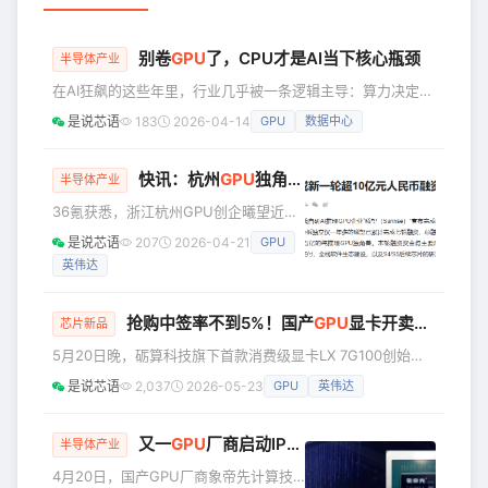
别卷
GPU
了，CPU才是AI当下核心瓶颈
半导体产业
在AI狂飙的这些年里，行业几乎被一条逻辑主导：算力决定上
限，而GPU就是算力的核心。 不过，进入2026年，这套逻辑
是说芯语
183
2026-04-14
GPU
数据中心
开始变动：模型推理不再是唯一瓶颈，系统性能越来越取决于
执行与调度能力。GPU依然重要，但决定AI“能不能跑起来”的
关键，正逐渐转向长期被忽视的CPU。 美国当地时间4月9
快讯：杭州
GPU
独角兽曦望再获超10亿融资落地
半导体产业
日，谷歌与英特尔达成多年协议，在全球AI数据中心规模部署
36氪获悉，浙江杭州GPU创企曦望近日
英特尔的“Xeon至强处理器”，正是为了破解这个瓶颈。英特
宣布完成新一轮超10亿元融资，这也是
是说芯语
207
2026-04-21
GPU
2026年AI产业迈入“推理落地、智能体普
英伟达
及”时代后，国内GPU赛道诞生的最大单
笔融资之一。 据悉，本轮融资由多家产
业方战投、地方国资及头部财务机构共
抢购中签率不到5%！国产
GPU
显卡开卖，超2万人争抢1000张限量卡
芯片新品
同参与，杭州资本为投资方代表，其表
5月20日晚，砺算科技旗下首款消费级显卡LX 7G100创始版
示看好曦望“All-in推理”的战略前瞻性及
在京东开启预约。首批限量1000份，售价2969元（含官方政
技术与商业化能力。融资资金将主要用
是说芯语
2,037
2026-05-23
GPU
英伟达
府补贴）。24小时内预约人数突破2.2万，中签率不足5%，
于新一代S3推理GPU的规模化量产交
市场热度可见一斑。 此次限量版包含砺算创始人宣以方的亲
付、全栈软件生态建设，以及
笔签名及专属数字编号。据官方消息，普通版LX 7G100将于
又一
GPU
厂商启动IPO！
半导体产业
618之后上市，售价有望进一步下探，为消费者释放更多优惠
4月20日，国产GPU厂商象帝先计算技
空间。 LX 7G100基于砺算自研的TrueGP